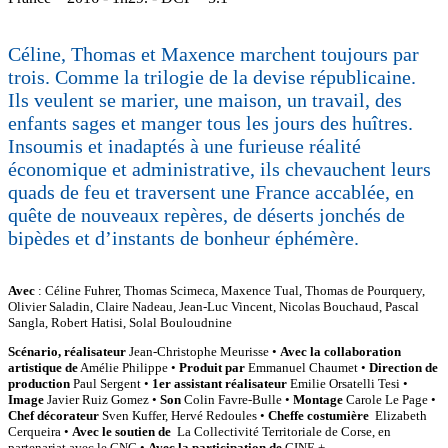
Céline, Thomas et Maxence marchent toujours par
trois. Comme la trilogie de la devise républicaine.
Ils veulent se marier, une maison, un travail, des
enfants sages et manger tous les jours des huîtres.
Insoumis et inadaptés à une furieuse réalité
économique et administrative, ils chevauchent leurs
quads de feu et traversent une France accablée, en
quête de nouveaux repères, de déserts jonchés de
bipèdes et d’instants de bonheur éphémère.
Avec
: Céline Fuhrer, Thomas Scimeca, Maxence Tual, Thomas de Pourquery,
Olivier Saladin, Claire Nadeau, Jean-Luc Vincent, Nicolas Bouchaud, Pascal
Sangla, Robert Hatisi, Solal Bouloudnine
Scénario, réalisateur
Jean-Christophe Meurisse •
Avec la collaboration
artistique de
Amélie Philippe •
Produit par
Emmanuel Chaumet •
Direction de
production
Paul Sergent •
1er assistant réalisateur
Emilie Orsatelli Tesi •
Image
Javier Ruiz Gomez •
Son
Colin Favre-Bulle •
Montage
Carole Le Page •
Chef décorateur
Sven Kuffer, Hervé Redoules •
Cheffe costumière
Elizabeth
Cerqueira •
Avec le soutien de
La Collectivité Territoriale de Corse, en
partenariat avec le CNC •
Avec la participation de
CINE +