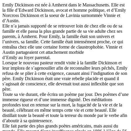
Emily Dickinson est née à Amherst dans le Massachusetts. Elle est
la fille d’Edward Dickinson, avocat et homme politique, et d’Emily
Norcross Dickinson et la soeur de Lavinia surnommée Vinnie et
d’Austin.
Elle n’a jamais supporté de se retrouver loin de chez elle ou de sa
famille et elle passa la plus grande partie de sa vie adulte chez ses
parents, à Amherst. Pour Emily, la famille était son univers et
l’univers, sa famille. Cette famille était intensément proche, ce qui
entraîna chez elle une certaine forme de claustrophobie. Vinnie et
Austin partageaient cet attachement morbide
d’Emily au foyer parental.
Lorsque le nouveau pasteur rendit visite à la famille Dickinson et
leur implora de s’agenouiller afin de reconnaître leurs péchés, Emily
refusa de se plier à cette exigence, causant ainsi l’indignation de son
père. Emily Dickinson était une vraie rebelle placide et quand il
s’agissait de conscience, elle devenait tout aussi inflexible que son
père.
Toute sa vie durant, elle écrira un poème par jour. Des poèmes d’une
immense rigueur et d’une immense dignité. Des méditations
profondes tout en retenue sur la mort, la fugacité de la vie et de la
beauté, célébrant en même temps cette vie et cette beauté. Elle
distillait toute la beauté et toute la terreur du monde par le verbe afin
d’aboutir à sa quintessence.
Elle fait partie des plus grands poètes américains, mais aussi du