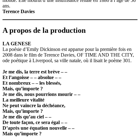
monde. Elle mourut d’une insuffisance rénale en 1886 à l’âge de 56
ans.
Terence Davies
A propos de la production
LA GENESE
La poésie d’Emily Dickinson est apparue pour la première fois en
2008 dans le film de Terence Davies, OF TIME AND THE CITY,
ode poétique à Liverpool, sa ville natale, où il lisait le poème 301.
Je me dis, la terre est brève – –
Et l’angoisse – – absolue – –
Et nombreux – – les blessés,
Mais, qu’importe ?
Je me dis, nous pourrions mourir – –
La meilleure vitalité
Ne peut vaincre la déchéance,
Mais, qu’importe ?
Je me dis qu’au ciel – –
De toute façon, ce sera égal – –
D’après une équation nouvelle – –
Mais qu’importe ?