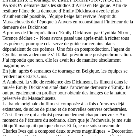
PASSION démarre dans les studios d’AED en Belgique. Afin de
restituer l’âme de la demeure d’Emily Dickinson avec le plus
d’authenticité possible, l’équipe belge fait revivre l’esprit du
Massachusetts de l’époque à Anvers en reconstituant l’intérieur de la
demeure des Dickinson.
A propos de l’interprétation d’Emily Dickinson par Cynthia Nixon,
Terence déclare : « Nous avons passé une après-midi à réciter tous
les poèmes, pour que cela serve de guide car certains plans
dépendaient de ces poèmes. Une fois en postproduction, l’agent de
Cynthia nous a demandé s’il fallait prévoir une postsynchronisation.
J’ai répondu que non, elle les avait lus de manière absolument
magnifique. »
En juin, après 6 semaines de tournage en Belgique, les équipes se
rendent aux Etats-Unis.
A Amherst, la ville de résidence des Dickinson, ils filment dans le
musée Emily Dickinson situé dans l’ancienne demeure d’Emily. Ils
ont pu également en profiter pour obtenir des images de la nature
préservée du Massachusetts.
La bande originale du film est composée à la fois d’œuvres déjà
existantes, de solos de piano et de nouvelles oeuvres orchestrales.
C’est Terence qui a choisi personnellement chaque oeuvre. « Au
moment de l’écriture du scénario, alors que je l’achevais, je me suis
dit qu’il manquait quelque chose. Et là, je me suis souvenu de
Charles Ives qui a composé deux œuvres magnifiques, « Decoration