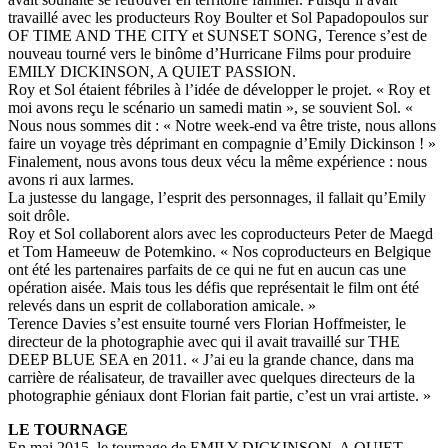
travaillé avec les producteurs Roy Boulter et Sol Papadopoulos sur
OF TIME AND THE CITY et SUNSET SONG, Terence s’est de
nouveau tourné vers le binôme d’Hurricane Films pour produire
EMILY DICKINSON, A QUIET PASSION.
Roy et Sol étaient fébriles à l’idée de développer le projet. « Roy et
moi avons reçu le scénario un samedi matin », se souvient Sol. «
Nous nous sommes dit : « Notre week-end va être triste, nous allons
faire un voyage très déprimant en compagnie d’Emily Dickinson ! »
Finalement, nous avons tous deux vécu la même expérience : nous
avons ri aux larmes.
La justesse du langage, l’esprit des personnages, il fallait qu’Emily
soit drôle.
Roy et Sol collaborent alors avec les coproducteurs Peter de Maegd
et Tom Hameeuw de Potemkino. « Nos coproducteurs en Belgique
ont été les partenaires parfaits de ce qui ne fut en aucun cas une
opération aisée. Mais tous les défis que représentait le film ont été
relevés dans un esprit de collaboration amicale. »
Terence Davies s’est ensuite tourné vers Florian Hoffmeister, le
directeur de la photographie avec qui il avait travaillé sur THE
DEEP BLUE SEA en 2011. « J’ai eu la grande chance, dans ma
carrière de réalisateur, de travailler avec quelques directeurs de la
photographie géniaux dont Florian fait partie, c’est un vrai artiste. »
LE TOURNAGE
En mai 2015, le tournage de EMILY DICKINSON, A QUIET