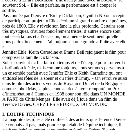
souvient Sol. « Elle est parfaite, sa performance est à couper le
souffle. »
Passionnée par l’œuvre d’Emily Dickinson, Cynthia Nixon accepte
de participer au projet : « Elle a écrit un si grand nombre de poèmes,
près de 1800. Elle y révèle son âme la plus profonde. Certains sont
très mystiques, d’autres foncièrement tristes, d’autres encore sont
tout celaà la fois et à l’occasion, on a même le sentiment qu’elle
nous parle directement. J’ai toujours eu une grande affinité avec elle.
»
Jennifer Ehle, Keith Carradine et Emma Bell rejoignent le film pour
composer la famille Dickinson.
Sol se souvient : « Il a fallu du temps et de l’énergie pour trouver la
distribution idéale, mais comme toujours, nous sommes parvenus à
un ensemble parfait avec Jennifer Ehle et Keith Carradine qui ont
endossé les rôles de la soeur et du frère d’Emily. » On retrouve aussi
dans le film des acteurs venus du Royaume-Uni et de la Belgique
comme Johdi May, la plus jeune actrice à avoir remporté un Prix
d’interprétation à Cannes en 1988 pour son rôle dans UN MONDE
A PART de Chris Menges. Elle avait déjà joué dans un film de
Terence Davies, CHEZ LES HEUREUX DU MONDE.
L’EQUIPE TECHNIQUE
La majorité des rôles a été confiée à des acteurs que Terence Davies
ne connaissait pas, mais pour ce qui était de l’équipe technique, il
avait souhaité se retrouver en territoire familier. Puisqu’il avait