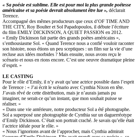
« Sa poésie est sublime. Elle est pour moi la plus grande poétesse
américaine et sa poésie devrait absolument être lue »,
déclarait
Terence.
Accompagné des mêmes producteurs que ceux d’OF TIME AND
THE CITY, Roy Boulter et Sol Papadopoulos, il débute l’écriture
du film EMILY DICKINSON, A QUIET PASSION en 2012.
« Emily Dickinson fait partie des grands poètes américains »,
s’enthousiasme Sol. « Quand Terence nous a confié vouloir raconter
son histoire, nous étions un peu sceptiques : un film sur la vie d’une
recluse aux idées morbides ? Mais ensuite, nous avons reçu le
scénario et nous en rions encore. C’est une oeuvre dramatique pleine
d’esprit. »
LE CASTING
Pour le rôle d’Emily, il n’y avait qu’une actrice possible dans l’esprit
de Terence : « J’ai écrit le scénario avec Cynthia Nixon en tête.
J’avais rêvé de cette distribution, mais je n’aurais jamais pu
imaginer, ne serait-ce qu’un instant, que mon souhait puisse se
réaliser. »
« Dans une vie antérieure, notre producteur Sol a été photographe.
Sol a superposé une photographie de Cynthia sur un daguerréotype
d’Emily Dickinson. C’était son portrait craché. Je savais qu’elle était
l’actrice idéale pour le rôle. »
« Nous l’ignorions avant de l’approcher, mais Cynthia admirait
l’oeuvre d’Emily Dickinson. Elle avait grandi avec sa poésie », se