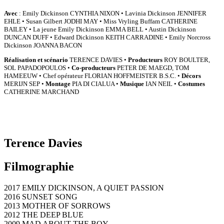
Avec
: Emily Dickinson CYNTHIA NIXON • Lavinia Dickinson JENNIFER
EHLE • Susan Gilbert JODHI MAY • Miss Vryling Buffam CATHERINE
BAILEY • La jeune Emily Dickinson EMMA BELL • Austin Dickinson
DUNCAN DUFF • Edward Dickinson KEITH CARRADINE • Emily Norcross
Dickinson JOANNA BACON
Réalisation et scénario
TERENCE DAVIES •
Producteurs
ROY BOULTER,
SOL PAPADOPOULOS •
Co-producteurs
PETER DE MAEGD, TOM
HAMEEUW • Chef opérateur FLORIAN HOFFMEISTER B.S.C. •
Décors
MERIJN SEP •
Montage
PIA DI CIALUA •
Musique
IAN NEIL •
Costumes
CATHERINE MARCHAND
Terence Davies
Filmographie
2017 EMILY DICKINSON, A QUIET PASSION
2016 SUNSET SONG
2013 MOTHER OF SORROWS
2012 THE DEEP BLUE
2009 MAD ABOUT THE BOY