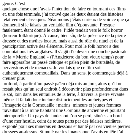
genre. C’est
quelque chose que j’avais l’intention de faire en tournant ces films
et, une fois terminés, j’ai trouvé que les deux étaient des histoires
relativement classiques. Néanmoins j’étais curieux de voir ce que ça
donnerait si je faisais un véritable film d’épouvante. Presque
fatalement, étant donné le cadre, l’idée tendait vers le folk horror
(horreur folklorique). À cause, bien sûr, de la présence de la pierre
dressée et des mythes locaux, mais aussi du rôle du rituel et de la
participation active des éléments. Pour moi le folk horror a des
connotations très anglaises. Il s’agit d’enlever une couche pastorale
de la « Merrie England » (l’Angleterre du bon vieux temps) pour
faire apparaître un passé celtique et païen plein de brutalités, de
perversions et de menaces. Je voulais que ce film soit
authentiquement cornouaillais. Dans un sens, je commençais déjà à
creuser plus
profond, à partir d’un passé païen déjà mis au jour, alors qu’il ne
restait plus qu’un seul endroit à découvrir : plus profondément dans
le sol, loin dans les entrailles de la terre, à travers la pierre vivante
même. Il fallait donc inclure distinctement les archétypes et
l’imagerie de la Cornouaille : marins, mineurs et jeunes femmes
travaillant à la mine habitant une Cornouaille ancienne et pourtant
intemporelle. Un pays de landes où l’on se perd, situées au bord
d’une mer hostile, ceint de toutes parts par des falaises noirâtres,
exploité pour ses minerais en dessous et hanté par ces vieilles pierres
dressées au-dessus. Stimulé par les images que j’avais en tête j’ai