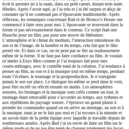
écrit le premier jet à la main, dans un petit carnet, durant trois nuits
fébriles. Après l’avoir tapé, je l’ai relu et j’ai été surpris et déçu de
constater qu’il ne contenait pas d’épouvante traditionnelle. Après
réflexion, les remarques concernant Bait et de Bronco’s House ont
commencé à faire sens pour moi. L’épouvante se trouverait dans la
forme et pas nécessairement dans le contenu. Ce script était une
ébauche pour un film, pas pour une œuvre de littérature.
L’atmosphère et le climat du medium, l’interaction minutieuse du
son et de l’image, de la lumière et du temps, cela fait que le film
prend vie. Et dans ce cas, on ne peut pas se fier au soubassement
même de la forme. Il ne faut pas faire confiance au film. Je voulais
m’atteler à Enys Men comme je l’ai toujours fait pour mes
courts-métrages, avec le contrôle total de la création. J’ai tendance à
penser au film, au son et à la musique tout en même temps, pendant
toute l’écriture, le tournage et la postproduction. Je n’enregistre
jamais le son sur place. Le dialogue lui-même se perd dans le vent,
pour être recréé ou réécrit ensuite en studio. Les atmosphères
sonores, les bruitages et la musique sont créés comme un tout, le
montage étant retravaillé pour s’accorder au tempo, aux rythmes et
aux répétitions du paysage sonore. J’éprouve un grand plaisir à
prendre les commandes quand on en arrive au montage, au son et à
la musique, mais je ne le fais pas seul et j’ai recours à la minutie et
au savoir-faire de la petite équipe avec laquelle je travaille depuis de
nombreuses années. Après
Bait
j’ai eu envie de faire un film sur le
même mode et de ne pas être tenté de changer totalement ma façon