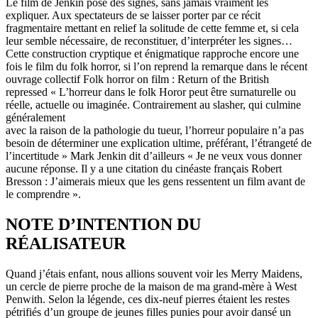
Le film de Jenkin pose des signes, sans jamais vraiment les
expliquer. Aux spectateurs de se laisser porter par ce récit
fragmentaire mettant en relief la solitude de cette femme et, si cela
leur semble nécessaire, de reconstituer, d’interpréter les signes…
Cette construction cryptique et énigmatique rapproche encore une
fois le film du folk horror, si l’on reprend la remarque dans le récent
ouvrage collectif Folk horror on film : Return of the British
repressed « L’horreur dans le folk Horor peut être surnaturelle ou
réelle, actuelle ou imaginée. Contrairement au slasher, qui culmine
généralement
avec la raison de la pathologie du tueur, l’horreur populaire n’a pas
besoin de déterminer une explication ultime, préférant, l’étrangeté de
l’incertitude » Mark Jenkin dit d’ailleurs « Je ne veux vous donner
aucune réponse. Il y a une citation du cinéaste français Robert
Bresson : J’aimerais mieux que les gens ressentent un film avant de
le comprendre ».
NOTE D’INTENTION DU
RÉALISATEUR
Quand j’étais enfant, nous allions souvent voir les Merry Maidens,
un cercle de pierre proche de la maison de ma grand-mère à West
Penwith. Selon la légende, ces dix-neuf pierres étaient les restes
pétrifiés d’un groupe de jeunes filles punies pour avoir dansé un