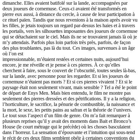
dimanche. Elles avaient batifolé sur la lande, accompagnées par
deux joueurs de cornemuse. Ceux-ci avaient été transformés en
pierre eux aussi, à distance du cercle, à cause de leur participation à
ce rituel païen. Tandis que nous revenions à la maison après avoir vu
les filles, je jetais toujours un regard par-dessus les haies et à travers
les portails, vers les silhouettes imposantes des joueurs de cornemuse
qui se détachaient sur le ciel. Mais ils ne se trouvaient jamais là où je
m’y attendais. Parfois plus loin parfois très près, parfois, de façon
des plus troublantes, pas là du tout. Ces images, survenues à un âge
où l’on est
impressionnable, m’étaient restées et certaines nuits, aujourd’hui
encore, je me réveille et je pense à ces pierres. À ce qu’elles
cherchent à faire, sous le couvert de l’obscurité, toutes seules là-bas,
sur la lande, avec personne pour les regarder. Et si les joueurs de
cornemuse n’étaient pas morts ? Et si ces pierres vivaient ? Et si le
paysage était non seulement vivant, mais sensible ? Tel a été le point
de départ de Enys Men. Mais bien entendu, le film ne montre pas
seulement des pierres dressées et des pétrifications. Il y a la religion,
l’horticulture, le sacrifice, la pénurie de combustible, la naissance et
la mort, le sexe, les petits pains au safran et la théorie de l’univers.
Le tout sous l’aspect d’un film de genre. On m’a fait remarquer à
plusieurs reprises qu’il y avait des moments dans Bait et Bronco’s
House (le court métrage qui le précède) où les choses basculaient
dans l’horreur. La sensation d’épouvante et l’intuition qui sous-tend
le récit de ces deux films semblent obéir à certaines conventions du