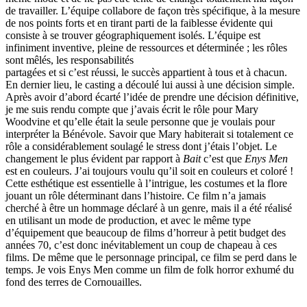
de travailler. L’équipe collabore de façon très spécifique, à la mesure
de nos points forts et en tirant parti de la faiblesse évidente qui
consiste à se trouver géographiquement isolés. L’équipe est
infiniment inventive, pleine de ressources et déterminée ; les rôles
sont mêlés, les responsabilités
partagées et si c’est réussi, le succès appartient à tous et à chacun.
En dernier lieu, le casting a découlé lui aussi à une décision simple.
Après avoir d’abord écarté l’idée de prendre une décision définitive,
je me suis rendu compte que j’avais écrit le rôle pour Mary
Woodvine et qu’elle était la seule personne que je voulais pour
interpréter la Bénévole. Savoir que Mary habiterait si totalement ce
rôle a considérablement soulagé le stress dont j’étais l’objet. Le
changement le plus évident par rapport à
Bait
c’est que
Enys Men
est en couleurs. J’ai toujours voulu qu’il soit en couleurs et coloré !
Cette esthétique est essentielle à l’intrigue, les costumes et la flore
jouant un rôle déterminant dans l’histoire. Ce film n’a jamais
cherché à être un hommage déclaré à un genre, mais il a été réalisé
en utilisant un mode de production, et avec le même type
d’équipement que beaucoup de films d’horreur à petit budget des
années 70, c’est donc inévitablement un coup de chapeau à ces
films. De même que le personnage principal, ce film se perd dans le
temps. Je vois Enys Men comme un film de folk horror exhumé du
fond des terres de Cornouailles.