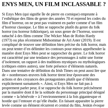
ENYS MEN, UN FILM INCLASSABLE ?
Si Enys Men (qui signifie île de pierre en cornique) emprunte à
l’esthétique des films de genre des années 70 et reprend les codes du
film d’horreur, on ne peut pas vraiment en parler comme d’un film
d’horreur classique. Le film se rapproche plutôt du genre du folk
horror (ou horreur folklorique), un sous genre de l’horreur, souvent
rattaché à des films comme The Wicker Man de Robin Hardy
(1973) ou plus récemment Midsommar de Ari Aster (2019). Il est
compliqué de trouver une définition bien précise du folk horror, mais
on peut tenter d’en délimiter les contours pour mieux appréhender la
manière dont Enys Men peut se rapprocher du genre. Le folk horror
est caractérisé par une tendance des personnages à subir une forme
d’isolement, un rapport à des traditions mystiques ou mythologiques
(celtiques entres autres), une forte présence d’éléments naturels.
Dans une tentative de définition du Irish Times on peut aussi lire que
de « nombreuses œuvres folk horror tirent leur épouvante des
actions et des croyances des protagonistes plutôt que d’éléments
explicitement surnaturels ». Ainsi, si Enys Men ne fait pas à
proprement parler peur, il se rapproche du folk horror précisément
par la manière dont il lie la solitude du personnage principal désigné
comme « la bénévole » à l’environnement à la fois gigantesque et
hostile qui l’entoure et qu’elle étudie. En faisant apparaitre la pierre
levée comme un élément récurrent et central du film, Jenkin évoque