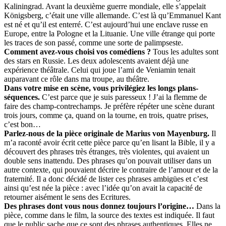
Kaliningrad. Avant la deuxième guerre mondiale, elle s’appelait
Königsberg, c’était une ville allemande. C’est là qu’Emmanuel Kant
est né et qu’il est enterré. C’est aujourd’hui une enclave russe en
Europe, entre la Pologne et la Lituanie. Une ville étrange qui porte
les traces de son passé, comme une sorte de palimpseste.
Comment avez-vous choisi vos comédiens ?
Tous les adultes sont
des stars en Russie. Les deux adolescents avaient déjà une
expérience théâtrale. Celui qui joue l’ami de Veniamin tenait
auparavant ce rôle dans ma troupe, au théâtre.
Dans votre mise en scène, vous privilégiez les longs plans-
séquences.
C’est parce que je suis paresseux ! J’ai la flemme de
faire des champ-contrechamps. Je préfère répéter une scène durant
trois jours, comme ça, quand on la tourne, en trois, quatre prises,
c’est bon…
Parlez-nous de la pièce originale de Marius von Mayenburg.
Il
m’a raconté avoir écrit cette pièce parce qu’en lisant la Bible, il y a
découvert des phrases très étranges, très violentes, qui avaient un
double sens inattendu. Des phrases qu’on pouvait utiliser dans un
autre contexte, qui pouvaient décrire le contraire de l’amour et de la
fraternité. Il a donc décidé de lister ces phrases ambigües et c’est
ainsi qu’est née la pièce : avec l’idée qu’on avait la capacité de
retourner aisément le sens des Ecritures.
Des phrases dont vous nous donnez toujours l’origine…
Dans la
pièce, comme dans le film, la source des textes est indiquée. Il faut
que le public sache que ce sont des phrases authentiques. Elles ne