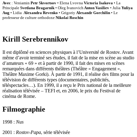
Avec
: Veniamin
Petr Skvortsov
• Elena Lvovna
Victoria Isakova
• La
Principale
Svetlana Bragarnik
• Oleg Ivanovich
Anton Vasiliev
• Julia
Yuliya
Aug
• Lidia
Alexandra Revenko
• Grigoriy
Alexandr Gorchilin
• Le
professeur de culture orthodoxe
Nikolai Roschin
Kirill Serebrennikov
Il est diplômé en sciences physiques à l’Université de Rostov. Avant
même d’avoir terminé ses études, il fait de la mise en scène au studio
d’amateurs « 69 » et à partir de 1990, il fait des mises en scènes
remarquées dans différents théâtres (Théâtre « Engagement »,
Théâtre Maxime Gorki). À partir de 1991, il réalise des films pour la
télévision de différents types (documentaires, publicités,
téléspectacles…). En 1999, il a reçu le Prix national de la meilleure
réalisation télévisée – TEFI et, en 2006, le prix du Festival de
cinéma de Rome.
Filmographie
1998 :
Nus
2001 :
Rostov-Papa
, série télévisée