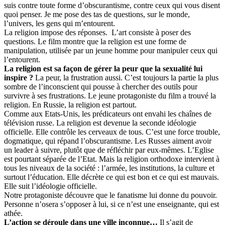
suis contre toute forme d’obscurantisme, contre ceux qui vous disent
quoi penser. Je me pose des tas de questions, sur le monde,
l’univers, les gens qui m’entourent.
La religion impose des réponses. L’art consiste à poser des
questions. Le film montre que la religion est une forme de
manipulation, utilisée par un jeune homme pour manipuler ceux qui
l’entourent.
La religion est sa façon de gérer la peur que la sexualité lui
inspire ?
La peur, la frustration aussi. C’est toujours la partie la plus
sombre de l’inconscient qui pousse à chercher des outils pour
survivre à ses frustrations. Le jeune protagoniste du film a trouvé la
religion. En Russie, la religion est partout.
Comme aux Etats-Unis, les prédicateurs ont envahi les chaînes de
télévision russe. La religion est devenue la seconde idéologie
officielle. Elle contrôle les cerveaux de tous. C’est une force trouble,
dogmatique, qui répand l’obscurantisme. Les Russes aiment avoir
un leader à suivre, plutôt que de réfléchir par eux-mêmes. L’Eglise
est pourtant séparée de l’Etat. Mais la religion orthodoxe intervient à
tous les niveaux de la société : l’armée, les institutions, la culture et
surtout l’éducation. Elle décrète ce qui est bon et ce qui est mauvais.
Elle suit l’idéologie officielle.
Notre protagoniste découvre que le fanatisme lui donne du pouvoir.
Personne n’osera s’opposer à lui, si ce n’est une enseignante, qui est
athée.
L’action se déroule dans une ville inconnue…
Il s’agit de