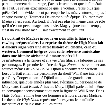
part, au moment du tournage, j’avais le sentiment que le film était
déjà fait. Je savais exactement ce que je voulais. J’étais plus que
prête. Cela n’a évidemment pas empêché les mésaventures propres à
chaque tournage. Tourner à Dakar est plutôt épique. Tourner avec
Magaye l’est aussi. Au fond, il n’est pas plus lui-même dans ce rôle
qu’il n’est un personnage dans la vie. Magaye joue tout le temps,
c’est un vrai show man. Il sait exactement ce qu’il fait.
Le portrait de Magaye invoque en pointillés la figure du
cowboy crépusculaire. La reprise du thème de High Noon fait
d’ailleurs signe vers une autre histoire du cinéma, celle du
western. Comment intégrez-vous cette référence américaine
dans une histoire africaine d’amour et d’exil ?
Je m’intéresse à la genèse et à la vie d’un film, à la fabrique de ses
personnages. Reprendre le thème de
High Noon
, c’est remonter aux
sources mêmes de
Touki Bouki
. Djibril a découvert ce western
lorsqu’il était enfant. Le personnage du shérif Will Kane interprété
par Gary Cooper a marqué Djibril au point de grandement
influencer, quelques années plus tard, l’écriture du personnage de
Mory dans
Touki Bouki
. À travers Mory, Djibril parle de lui-même
en convoquant consciemment ou non la figure de Will Kane. Dans
Mille Soleils
, je filme tous ces hommes à la fois à travers Magaye.
Le thème de
High Noon
représente à mes yeux leur mélodie
intérieure et le fil invisible qui les réunit.