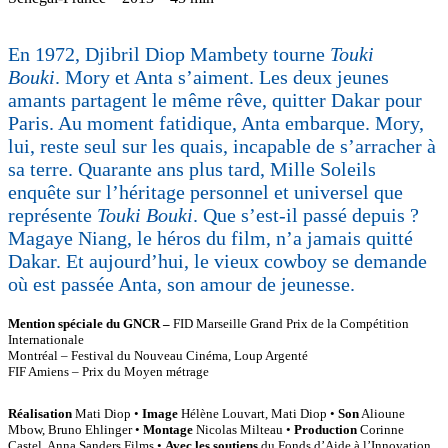
En 1972, Djibril Diop Mambety tourne
Touki
Bouki
. Mory et Anta s’aiment. Les deux jeunes
amants partagent le même rêve, quitter Dakar pour
Paris. Au moment fatidique, Anta embarque. Mory,
lui, reste seul sur les quais, incapable de s’arracher à
sa terre. Quarante ans plus tard, Mille Soleils
enquête sur l’héritage personnel et universel que
représente
Touki Bouki
. Que s’est-il passé depuis ?
Magaye Niang, le héros du film, n’a jamais quitté
Dakar. Et aujourd’hui, le vieux cowboy se demande
où est passée Anta, son amour de jeunesse.
Mention spéciale du GNCR –
FID Marseille Grand Prix de la Compétition
Internationale
Montréal – Festival du Nouveau Cinéma, Loup Argenté
FIF Amiens – Prix du Moyen métrage
Réalisation
Mati Diop •
Image
Hélène Louvart, Mati Diop •
Son
Alioune
Mbow, Bruno Ehlinger •
Montage
Nicolas Milteau •
Production
Corinne
Castel, Anna Sanders Films •
Avec les soutiens
du Fonds d’Aide à l’Innovation