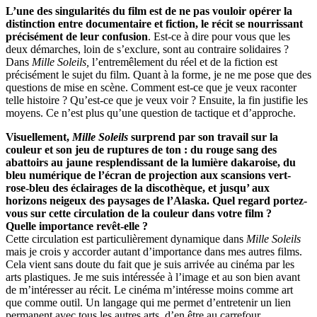
L’une des singularités du film est de ne pas vouloir opérer la
distinction entre documentaire et fiction, le récit se nourrissant
précisément de leur confusion
. Est-ce à dire pour vous que les
deux démarches, loin de s’exclure, sont au contraire solidaires ?
Dans
Mille Soleils,
l’entremêlement du réel et de la fiction est
précisément le sujet du film. Quant à la forme, je ne me pose que des
questions de mise en scène. Comment est-ce que je veux raconter
telle histoire ? Qu’est-ce que je veux voir ? Ensuite, la fin justifie les
moyens. Ce n’est plus qu’une question de tactique et d’approche.
Visuellement,
Mille Soleils
surprend par son travail sur la
couleur et son jeu de ruptures de ton : du rouge sang des
abattoirs au jaune resplendissant de la lumière dakaroise, du
bleu numérique de l’écran de projection aux scansions vert-
rose-bleu des éclairages de la discothèque, et jusqu’ aux
horizons neigeux des paysages de l’Alaska. Quel regard portez-
vous sur cette circulation de la couleur dans votre film ?
Quelle importance revêt-elle ?
Cette circulation est particulièrement dynamique dans
Mille Soleils
mais je crois y accorder autant d’importance dans mes autres films.
Cela vient sans doute du fait que je suis arrivée au cinéma par les
arts plastiques. Je me suis intéressée à l’image et au son bien avant
de m’intéresser au récit. Le cinéma m’intéresse moins comme art
que comme outil. Un langage qui me permet d’entretenir un lien
permanent avec tous les autres arts, d’en être au carrefour.