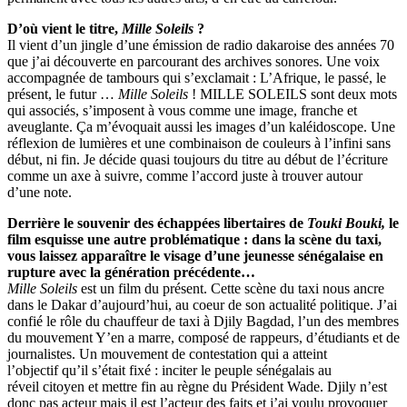
D’où vient le titre,
Mille Soleils
?
Il vient d’un jingle d’une émission de radio dakaroise des années 70
que j’ai découverte en parcourant des archives sonores. Une voix
accompagnée de tambours qui s’exclamait : L’Afrique, le passé, le
présent, le futur …
Mille Soleils
! MILLE SOLEILS sont deux mots
qui associés, s’imposent à vous comme une image, franche et
aveuglante. Ça m’évoquait aussi les images d’un kaléidoscope. Une
réflexion de lumières et une combinaison de couleurs à l’infini sans
début, ni fin. Je décide quasi toujours du titre au début de l’écriture
comme un axe à suivre, comme l’accord juste à trouver autour
d’une note.
Derrière le souvenir des échappées libertaires de
Touki Bouki,
le
film esquisse une autre problématique : dans la scène du taxi,
vous laissez apparaître le visage d’une jeunesse sénégalaise en
rupture avec la génération précédente…
Mille Soleils
est un film du présent. Cette scène du taxi nous ancre
dans le Dakar d’aujourd’hui, au coeur de son actualité politique. J’ai
confié le rôle du chauffeur de taxi à Djily Bagdad, l’un des membres
du mouvement Y’en a marre, composé de rappeurs, d’étudiants et de
journalistes. Un mouvement de contestation qui a atteint
l’objectif qu’il s’était fixé : inciter le peuple sénégalais au
réveil citoyen et mettre fin au règne du Président Wade. Djily n’est
donc pas acteur mais il est l’acteur des faits et j’ai voulu provoquer