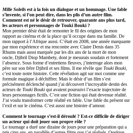
Mille Soleils
est à la fois un dialogue et un hommage. Une fable
s’invente, si l’on peut dire, dans les plis d’un autre film.
Comment est né le désir de retrouver, quarante ans plus tard,
les acteurs et personnages de Touki Bouki ?
Mon premier désir était de remonter le fil des origines de mon
rapport au cinéma et de la place qu’il occupe dans ma famille. De
mon rapport à l’Afrique aussi. C’était en 2008, une année marquante
par mon expérience et ma rencontre avec Claire Denis dans 35
Rhums mais aussi marquée par les dix ans de la mort de mon
oncle, Djibril Diop Mambety, dont je mesurais soudain et fortement
l’absence. Sous forme d’entretiens fleuves, j’interroge alors mon
père sur son frère Djibril et ses films. Il me révèle que
Touki Bouki,
c’est toute notre histoire. Cette révélation agit sur moi comme une
formule magique à déchiffrer. Mais le désir d’un film s’est
précisément déclenché quand j’ai découvert l’incroyable destin des
acteurs de
Touki Bouki
qui avaient poursuivi l’exacte trajectoire de
leurs personnages fictifs. C’est une fiction qui était devenue réalité.
J’ai voulu transformer cette réalité en fable. Une fable du présent sur
l’exil et sur le cinéma. C’est aussi une histoire d’amour.
Comment le tournage s’est-il déroulé ? Est-ce difficile de diriger
un acteur qui doit jouer son propre rôle ?
Le tournage a duré une dizaine de jours pour une préparation qui a
pris cinq ans, en parallèle d’autres films que j’ai réalisés. Quelque