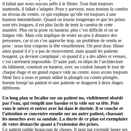
il fallait que nous soyons prêts à le filmer. Tout était toujours
inattendu, il fallait s’adapter. Pour y parvenir, nous tenions la caméra
au niveau du ventre, ce qui explique qu’elle est toujours à une
hauteur intermédiaire. Quand on tourne longtemps et que les prises
sont très longues, il est plus facile de tenir la caméra de cette
manière. Plus on la porte en hauteur, plus c’est difficile et on se
fatigue vite. Mais cela implique de rester un peu à distance des
personnes, car si on s’en approche trop, un problème de rendu se
pose : nous leur coupons la tête visuellement. On peut donc filmer
ainsi quand il n’y a pas de mouvement, mais quand les patients
bougent, ça devient compliqué ; et quand il y a des allées et venues,
c’est carrément impossible. D’autre part, en dépit de l’architecture
du bâtiment, construit en hauteur, avec un couloir faisant le tour de
chaque étage et un grand espace vide au centre, nous avons toujours
filmé face à nous et jamais utilisé la plongée ou contre-plongée,
hormis lorsqu’un patient et une patiente se draguent à deux étages
différents.
Un long plan se focalise sur un patient nu, visiblement obsédé
par l’eau, qui remplit une bassine et la vide sur sa tête. Puis
vous le suivez et entrez avec lui dans le dortoir. Il se couche et
l’attention se concentre ensuite sur un autre patient, chassant
les mouches avec sa sandale. La durée de ce plan est exemplaire
de votre démarche quant à l’extension des prises.
Ce patient oublie beaucoup de choses. Il peut par exemple lasser ses