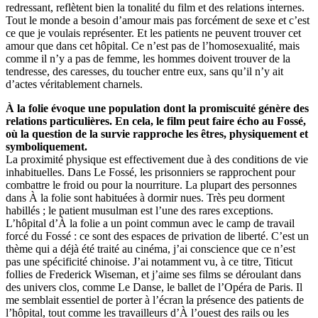
redressant, reflètent bien la tonalité du film et des relations internes.
Tout le monde a besoin d’amour mais pas forcément de sexe et c’est
ce que je voulais représenter. Et les patients ne peuvent trouver cet
amour que dans cet hôpital. Ce n’est pas de l’homosexualité, mais
comme il n’y a pas de femme, les hommes doivent trouver de la
tendresse, des caresses, du toucher entre eux, sans qu’il n’y ait
d’actes véritablement charnels.
À la folie évoque une population dont la promiscuité génère des
relations particulières. En cela, le film peut faire écho au Fossé,
où la question de la survie rapproche les êtres, physiquement et
symboliquement.
La proximité physique est effectivement due à des conditions de vie
inhabituelles. Dans Le Fossé, les prisonniers se rapprochent pour
combattre le froid ou pour la nourriture. La plupart des personnes
dans À la folie sont habituées à dormir nues. Très peu dorment
habillés ; le patient musulman est l’une des rares exceptions.
L’hôpital d’À la folie a un point commun avec le camp de travail
forcé du Fossé : ce sont des espaces de privation de liberté. C’est un
thème qui a déjà été traité au cinéma, j’ai conscience que ce n’est
pas une spécificité chinoise. J’ai notamment vu, à ce titre, Titicut
follies de Frederick Wiseman, et j’aime ses films se déroulant dans
des univers clos, comme Le Danse, le ballet de l’Opéra de Paris. Il
me semblait essentiel de porter à l’écran la présence des patients de
l’hôpital, tout comme les travailleurs d’À l’ouest des rails ou les