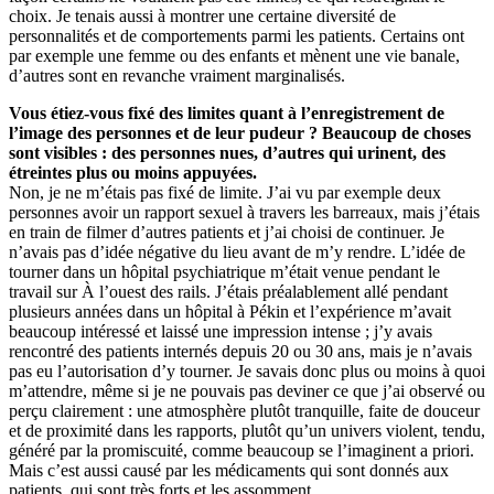
choix. Je tenais aussi à montrer une certaine diversité de
personnalités et de comportements parmi les patients. Certains ont
par exemple une femme ou des enfants et mènent une vie banale,
d’autres sont en revanche vraiment marginalisés.
Vous étiez-vous fixé des limites quant à l’enregistrement de
l’image des personnes et de leur pudeur ? Beaucoup de choses
sont visibles : des personnes nues, d’autres qui urinent, des
étreintes plus ou moins appuyées.
Non, je ne m’étais pas fixé de limite. J’ai vu par exemple deux
personnes avoir un rapport sexuel à travers les barreaux, mais j’étais
en train de filmer d’autres patients et j’ai choisi de continuer. Je
n’avais pas d’idée négative du lieu avant de m’y rendre. L’idée de
tourner dans un hôpital psychiatrique m’était venue pendant le
travail sur À l’ouest des rails. J’étais préalablement allé pendant
plusieurs années dans un hôpital à Pékin et l’expérience m’avait
beaucoup intéressé et laissé une impression intense ; j’y avais
rencontré des patients internés depuis 20 ou 30 ans, mais je n’avais
pas eu l’autorisation d’y tourner. Je savais donc plus ou moins à quoi
m’attendre, même si je ne pouvais pas deviner ce que j’ai observé ou
perçu clairement : une atmosphère plutôt tranquille, faite de douceur
et de proximité dans les rapports, plutôt qu’un univers violent, tendu,
généré par la promiscuité, comme beaucoup se l’imaginent a priori.
Mais c’est aussi causé par les médicaments qui sont donnés aux
patients, qui sont très forts et les assomment.