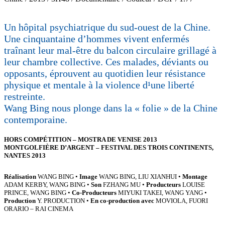
Un hôpital psychiatrique du sud-ouest de la Chine.
Une cinquantaine d’hommes vivent enfermés
traînant leur mal-être du balcon circulaire grillagé à
leur chambre collective. Ces malades, déviants ou
opposants, éprouvent au quotidien leur résistance
physique et mentale à la violence d¹une liberté
restreinte.
Wang Bing nous plonge dans la « folie » de la Chine
contemporaine.
HORS COMPÉTITION – MOSTRA DE VENISE 2013
MONTGOLFIÈRE D’ARGENT – FESTIVAL DES TROIS CONTINENTS,
NANTES 2013
Réalisation
WANG BING •
Image
WANG BING, LIU XIANHUI •
Montage
ADAM KERBY, WANG BING •
Son
FZHANG MU •
Producteurs
LOUISE
PRINCE, WANG BING •
Co-Producteurs
MIYUKI TAKEI, WANG YANG •
Production
Y. PRODUCTION •
En co-production avec
MOVIOLA, FUORI
ORARIO – RAI CINEMA