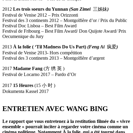
2012
Les trois soeurs du Yunnan
(San Zimei
三姊妹
)
Festival de Venise 2012 – Prix Orizzonti
Festival des 3 continents 2012 – Montgolfière d’or / Prix du Public
Festival Doc Lisboa – Best Film Award
Festival de Fribourg – Best Film Award/ Don Quijote Award/ Prix
Oecumenique du Jury
2013
À la folie (
‘Til Madness Do Us Part)
(Feng Ai
疯爱
)
Festival de Venise 2013- Hors compétition
Festival des 3 continents 2013 – Montgolfière d’argent
2017
Madame Fang
(方 绣 英 )
Festival de Locarno 2017 – Pardo d’Or
2017
15 Heures
(15 小 时 )
Dokumenta Kassel 2017
ENTRETIEN AVEC WANG BING
Le rapport que vous entretenez à la restitution filmée du « vivre
ensemble » pourrait inciter à regarder votre cinéma comme un
cinéma politique. Notamment À la folie, qui a été tourné dans