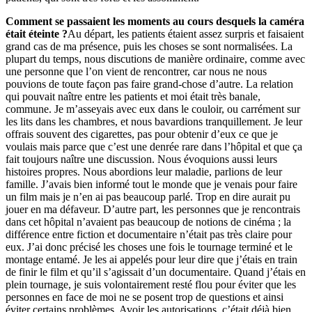
Comment se passaient les moments au cours desquels la caméra
était éteinte ?
Au départ, les patients étaient assez surpris et faisaient
grand cas de ma présence, puis les choses se sont normalisées. La
plupart du temps, nous discutions de manière ordinaire, comme avec
une personne que l’on vient de rencontrer, car nous ne nous
pouvions de toute façon pas faire grand-chose d’autre. La relation
qui pouvait naître entre les patients et moi était très banale,
commune. Je m’asseyais avec eux dans le couloir, ou carrément sur
les lits dans les chambres, et nous bavardions tranquillement. Je leur
offrais souvent des cigarettes, pas pour obtenir d’eux ce que je
voulais mais parce que c’est une denrée rare dans l’hôpital et que ça
fait toujours naître une discussion. Nous évoquions aussi leurs
histoires propres. Nous abordions leur maladie, parlions de leur
famille. J’avais bien informé tout le monde que je venais pour faire
un film mais je n’en ai pas beaucoup parlé. Trop en dire aurait pu
jouer en ma défaveur. D’autre part, les personnes que je rencontrais
dans cet hôpital n’avaient pas beaucoup de notions de cinéma ; la
différence entre fiction et documentaire n’était pas très claire pour
eux. J’ai donc précisé les choses une fois le tournage terminé et le
montage entamé. Je les ai appelés pour leur dire que j’étais en train
de finir le film et qu’il s’agissait d’un documentaire. Quand j’étais en
plein tournage, je suis volontairement resté flou pour éviter que les
personnes en face de moi ne se posent trop de questions et ainsi
éviter certains problèmes. Avoir les autorisations, c’était déjà bien.