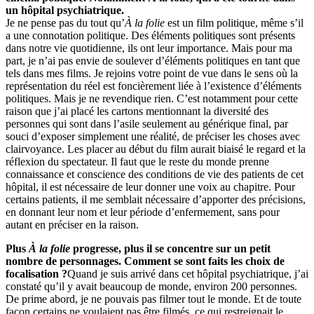
un hôpital psychiatrique.
Je ne pense pas du tout qu’
À la folie
est un film politique, même s’il
a une connotation politique. Des éléments politiques sont présents
dans notre vie quotidienne, ils ont leur importance. Mais pour ma
part, je n’ai pas envie de soulever d’éléments politiques en tant que
tels dans mes films. Je rejoins votre point de vue dans le sens où la
représentation du réel est foncièrement liée à l’existence d’éléments
politiques. Mais je ne revendique rien. C’est notamment pour cette
raison que j’ai placé les cartons mentionnant la diversité des
personnes qui sont dans l’asile seulement au générique final, par
souci d’exposer simplement une réalité, de préciser les choses avec
clairvoyance. Les placer au début du film aurait biaisé le regard et la
réflexion du spectateur. Il faut que le reste du monde prenne
connaissance et conscience des conditions de vie des patients de cet
hôpital, il est nécessaire de leur donner une voix au chapitre. Pour
certains patients, il me semblait nécessaire d’apporter des précisions,
en donnant leur nom et leur période d’enfermement, sans pour
autant en préciser en la raison.
Plus
À la folie
progresse, plus il se concentre sur un petit
nombre de personnages. Comment se sont faits les choix de
focalisation ?
Quand je suis arrivé dans cet hôpital psychiatrique, j’ai
constaté qu’il y avait beaucoup de monde, environ 200 personnes.
De prime abord, je ne pouvais pas filmer tout le monde. Et de toute
façon certains ne voulaient pas être filmés, ce qui restreignait le