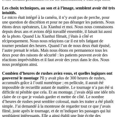
Les choix techniques, au son et à l’image, semblent avoir été très
intuitifs.
Le micro était intégré à la caméra, il n’y avait pas de perche, pour
une question de discrétion et pour ne pas déranger les patients. Nous
étions deux opérateurs, Liu Xianhui et moi. Nous nous connaissons
depuis deux ans et avions déjà travaillé ensemble, il faisait lui aussi
de la photo. Quand Liu Xianhui filmait, j’étais à côté et
réciproquement. Nous nous relayions car il est très fatigant de
tourner pendant des heures. Quand l’un de nous deux était épuisé,
l’autre prenait le relais. Mais nous étions en permanence tous les
deux pour des raisons de sécurité : les patients peuvent avoir des
réactions imprévisibles et il faut avoir des yeux dans le dos. Nous
nous protégions ainsi.
Combien d’heures de rushes aviez-vous, et quelles logiques ont
gouverné le montage ?
Il y avait plus de 300 heures de rushes,
accumulés grâce à l’outil numérique ; en pellicule, il aurait été
impossible de recueillir autant de matière. Le tournage n’a pas été si
difficile ni pénible que cela. Et au montage, j’avais déjà une idée très
claire de ce que je voulais garder et mettre de côté. Le nombre
d’heures de rushes peut sembler colossal, mais les traiter a été plutôt
simple. J’ai demandé à la monteuse de regarder tout ce que j’avais
filmé, juste après le tournage, et de m’indiquer les passages qui lui
semblaient intéressants. Elle a ainsi établi une liste écrite des