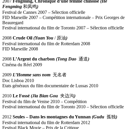
2007
Fengming, Chronique d’une femme chinoise
(He
Fengming
和凤鸣
)
Festival de Cannes 2007 – Sélection officielle
FID Marseille 2007 – Compétition internationale – Prix Georges de
Beauregard
Festival international du film de Toronto 2007 – Sélection officielle
2008
Crude Oil
(Yuan You
/ 原油
)
Festival international du film de Rotterdam 2008
FID Marseille 2008
2008
L’Argent du charbon
(Tong Dao
通道
)
Cinéma du Réel 2009
2009
L’Homme sans nom
无名者
Doc Lisboa 2010
Etats généraux du film documentaire de Lussas 2010
2010
Le Fossé
(Jia Bian Gou
夹边沟
)
Festival du film de Venise 2010 – Compétition
Festival international du film de Toronto 2010 – Sélection officielle
2012
Seules – Dans les montagnes du Yunnan
(Gudu
孤独
)
Festival international du film de Rotterdam 2012
Festival Black Movie – Prix de la Critique