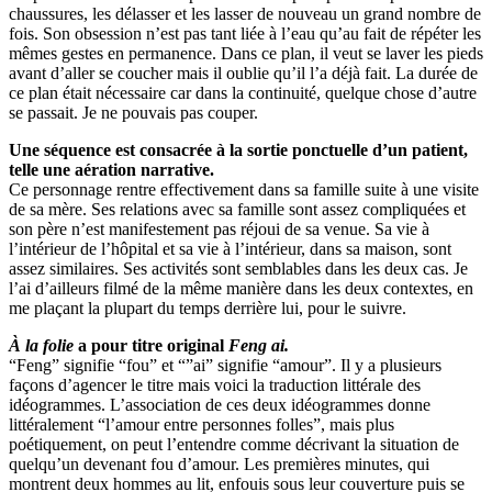
chaussures, les délasser et les lasser de nouveau un grand nombre de
fois. Son obsession n’est pas tant liée à l’eau qu’au fait de répéter les
mêmes gestes en permanence. Dans ce plan, il veut se laver les pieds
avant d’aller se coucher mais il oublie qu’il l’a déjà fait. La durée de
ce plan était nécessaire car dans la continuité, quelque chose d’autre
se passait. Je ne pouvais pas couper.
Une séquence est consacrée à la sortie ponctuelle d’un patient,
telle une aération narrative.
Ce personnage rentre effectivement dans sa famille suite à une visite
de sa mère. Ses relations avec sa famille sont assez compliquées et
son père n’est manifestement pas réjoui de sa venue. Sa vie à
l’intérieur de l’hôpital et sa vie à l’intérieur, dans sa maison, sont
assez similaires. Ses activités sont semblables dans les deux cas. Je
l’ai d’ailleurs filmé de la même manière dans les deux contextes, en
me plaçant la plupart du temps derrière lui, pour le suivre.
À la folie
a pour titre original
Feng ai.
“Feng” signifie “fou” et “”ai” signifie “amour”. Il y a plusieurs
façons d’agencer le titre mais voici la traduction littérale des
idéogrammes. L’association de ces deux idéogrammes donne
littéralement “l’amour entre personnes folles”, mais plus
poétiquement, on peut l’entendre comme décrivant la situation de
quelqu’un devenant fou d’amour. Les premières minutes, qui
montrent deux hommes au lit, enfouis sous leur couverture puis se