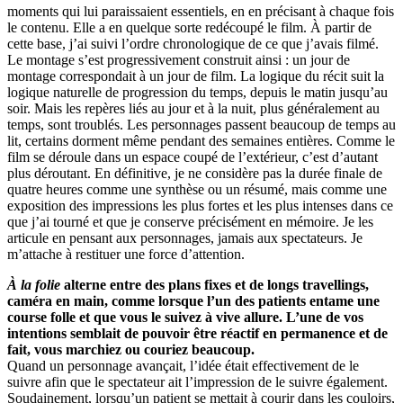
moments qui lui paraissaient essentiels, en en précisant à chaque fois
le contenu. Elle a en quelque sorte redécoupé le film. À partir de
cette base, j’ai suivi l’ordre chronologique de ce que j’avais filmé.
Le montage s’est progressivement construit ainsi : un jour de
montage correspondait à un jour de film. La logique du récit suit la
logique naturelle de progression du temps, depuis le matin jusqu’au
soir. Mais les repères liés au jour et à la nuit, plus généralement au
temps, sont troublés. Les personnages passent beaucoup de temps au
lit, certains dorment même pendant des semaines entières. Comme le
film se déroule dans un espace coupé de l’extérieur, c’est d’autant
plus déroutant. En définitive, je ne considère pas la durée finale de
quatre heures comme une synthèse ou un résumé, mais comme une
exposition des impressions les plus fortes et les plus intenses dans ce
que j’ai tourné et que je conserve précisément en mémoire. Je les
articule en pensant aux personnages, jamais aux spectateurs. Je
m’attache à restituer une force d’attention.
À la folie
alterne entre des plans fixes et de longs travellings,
caméra en main, comme lorsque l’un des patients entame une
course folle et que vous le suivez à vive allure. L’une de vos
intentions semblait de pouvoir être réactif en permanence et de
fait, vous marchiez ou couriez beaucoup.
Quand un personnage avançait, l’idée était effectivement de le
suivre afin que le spectateur ait l’impression de le suivre également.
Soudainement, lorsqu’un patient se mettait à courir dans les couloirs,