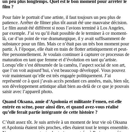
un peu plus longtemps. Quel est le bon moment pour arrêter le
film ?
Pour faire le portrait d’une artiste, il faut toujours un peu plus de
patience. Arrêter de filmer plus tôt aurait été une mauvaise décision.
Le film aurait été différent si nous l’avions terminé à Los Angeles,
par exemple. J’ai vu qu’il était possible de le terminer à ce moment-
là, car d’un point de vue dramaturgique, il y avait suffisamment de
substance pour un film. Mais ce n’était pas un très bon moment pour
partir. À l’époque, elle était en train de flotter artistiquement et peut-
être personnellement. Je voulais continuer à capturer ce processus de
maturation en tant que femme et d’évolution en tant qu’artiste.
Lorsqu’elle s’est détournée de la caméra, l’aspect social de son art,
que l’on voit aujourd’hui, s’est beaucoup développé. Vous pouvez
voir maintenant qu’elle est très engagée politiquement. J’ai
représenté ce à quoi j’avais accès pendant ces années, mais, bien sûr,
son développement artistique allait bien au-delà de ce que je pouvais
saisir avec l’appareil photo.
Quand Oksana, amie d’Apolonia et militante Femen, est-elle
entrée en scène, pour ainsi dire, et quand avez-vous réalisé
qu’elle ferait partie intégrante de cette histoire ?
C’était assez tôt. Je suis arrivée à un moment de leur vie où Oksana
et Apolonia étaient très proches, elles étaient tout le temps ensemble.