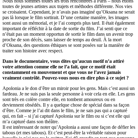
Nous nous sommes toutes les trois rencontrées à Paris – nous étions
toutes de jeunes artistes aux trajets et méthodes différente. Nos vies
se croisaient. Cependant, je n’avais pas imaginé qu’Oksana ne serait
pas là lorsque le film sortirait. D’une certaine manière, les images
sont aussi un mémorial, et je l’ai compris plus tard. Il était également
important de réfléchir à la date de sortie du film. J’ai senti que ce
n’était pas un moment opportun de sortir le film dans un avenir trop
proche de son décès, sans laisser de temps au deuil. À la mort
d’Oksana, des questions éthiques se sont posées sur la manière de
traiter son histoire avec respect.
Dans le documentaire, vous dites qu’aucun motif n’a attiré
votre attention comme elle ne l’a fait, que ce motif était
constamment en mouvement et que vous ne l’avez jamais
vraiment contrôlé. Pouvez-vous nous en dire plus à ce sujet ?
Apolonia a le don d’être un miroir pour les gens. Mais c’est aussi un
fardeau. Je ne suis pas la seule personne à voir cela en elle. Les gens
sont très en colère contre elle, en tombent amoureux ou en
deviennent obsédés. Il y a quelque chose de spécial dans sa façon
d’être. Comme je l’ai dit dans le film, je ne sais pas qui a capturé
qui, en fait – si j’ai capturé Apolonia sur le film ou si c’est elle qui
m’a capturé dans son théâtre.
Il est intéressant de noter qu’Apolonia a aussi une façon de défier les
tabous (et mes tabous). Et c’est peut-être la véritable raison pour