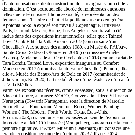
d’autonomisation et de déconstruction de la marginalisation et de la
domination. C’est pourquoi elle aborde de nombreuses questions
telles que le féminisme, l’homosexualité, la représentation des
femmes dans l’histoire de l’art et la politique du corps en général.
Apolonia Sokol a exposé son travail à Copenhague, Bruxelles,
Paris, Istanbul, Mexico, Rome, Los Angeles et son travail a été
inclus dans des expositions institutionnelles, telles que : Tainted
Love / Club Edit à la Villa Arson en 2019 (commissaire Yann
Chevallier), Aux sources des années 1980, au Musée de l’Abbaye
Sainte-Croix, Sables d’Olonne, en 2019 (commissaire Amélie
Adamo), Mademoiselle au Crac Occitanie en 2018 (commissariat de
Tara Londi), Tainted Love, exposition inaugurale au Comfort
Moderne en 2017 (commissariat de Yann Chevalier), Peindre, dit-
elle au Musée des Beaux-Arts de Dole en 2017 (commissariat de
Julie Crenn). En 2020, l’artiste bénéficie d’une résidence d’un an à
la Villa Médicis.
Parmi ses expositions récentes, citons Possessed, sous la direction de
Vincent Honoré, au musée MOCO, Conversation Piece VII Verso
Narragonia (Towards Narragonia), sous la direction de Marcello
Smarrelli, à la Fondazione Memmo à Rome, Women Painting
Women à The Modern, Forth Worth, Texas, États-Unis.
En mars 2023, ses peintures sont exposées au sein de l’exposition
Immortelle au MO.CO Panacée (Montpellier), panorama de la jeune
peinture figurative. L’Arken Museum (Danemark) lui consacre une
grande exposition personnelle d’octobre 2023 à février 2024.