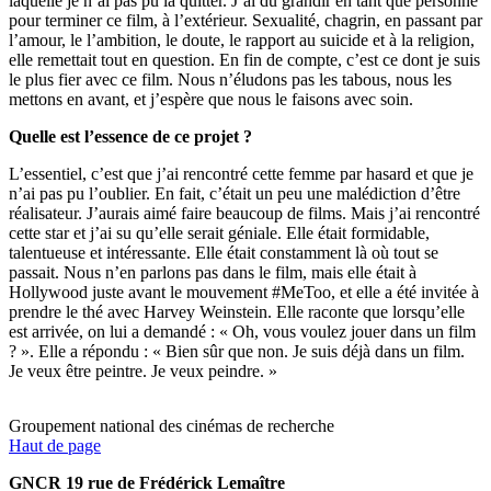
laquelle je n’ai pas pu la quitter. J’ai dû grandir en tant que personne
pour terminer ce film, à l’extérieur. Sexualité, chagrin, en passant par
l’amour, le l’ambition, le doute, le rapport au suicide et à la religion,
elle remettait tout en question. En fin de compte, c’est ce dont je suis
le plus fier avec ce film. Nous n’éludons pas les tabous, nous les
mettons en avant, et j’espère que nous le faisons avec soin.
Quelle est l’essence de ce projet ?
L’essentiel, c’est que j’ai rencontré cette femme par hasard et que je
n’ai pas pu l’oublier. En fait, c’était un peu une malédiction d’être
réalisateur. J’aurais aimé faire beaucoup de films. Mais j’ai rencontré
cette star et j’ai su qu’elle serait géniale. Elle était formidable,
talentueuse et intéressante. Elle était constamment là où tout se
passait. Nous n’en parlons pas dans le film, mais elle était à
Hollywood juste avant le mouvement #MeToo, et elle a été invitée à
prendre le thé avec Harvey Weinstein. Elle raconte que lorsqu’elle
est arrivée, on lui a demandé : « Oh, vous voulez jouer dans un film
? ». Elle a répondu : « Bien sûr que non. Je suis déjà dans un film.
Je veux être peintre. Je veux peindre. »
Groupement national des cinémas de recherche
Haut de page
GNCR 19 rue de Frédérick Lemaître