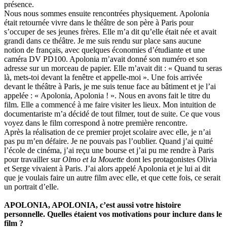
présence.
Nous nous sommes ensuite rencontrées physiquement. Apolonia
était retournée vivre dans le théâtre de son père à Paris pour
s’occuper de ses jeunes frères. Elle m’a dit qu’elle était née et avait
grandi dans ce théâtre. Je me suis rendu sur place sans aucune
notion de français, avec quelques économies d’étudiante et une
caméra DV PD100. Apolonia m’avait donné son numéro et son
adresse sur un morceau de papier. Elle m’avait dit : « Quand tu seras
là, mets-toi devant la fenêtre et appelle-moi ». Une fois arrivée
devant le théâtre à Paris, je me suis tenue face au bâtiment et je l’ai
appelée : « Apolonia, Apolonia ! ». Nous en avons fait le titre du
film. Elle a commencé à me faire visiter les lieux. Mon intuition de
documentariste m’a décidé de tout filmer, tout de suite. Ce que vous
voyez dans le film correspond à notre première rencontre.
Après la réalisation de ce premier projet scolaire avec elle, je n’ai
pas pu m’en défaire. Je ne pouvais pas l’oublier. Quand j’ai quitté
l’école de cinéma, j’ai reçu une bourse et j’ai pu me rendre à Paris
pour travailler sur
Olmo et la Mouette
dont les protagonistes Olivia
et Serge vivaient à Paris. J’ai alors appelé Apolonia et je lui ai dit
que je voulais faire un autre film avec elle, et que cette fois, ce serait
un portrait d’elle.
APOLONIA, APOLONIA, c’est aussi votre histoire
personnelle. Quelles étaient vos motivations pour inclure dans le
film ?