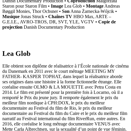
Danish Documentary Production •
Coproduction
Malgorzata
Staron pour Staron Film •
Image
Lea Glob •
Montage
Andreas
Bøggil Monies, Thor Ochsner •
Son
Anna Żarnecka-Wójcik •
Musique
Jonas Struck •
Chaînes TV
HBO Max, ARTE –
G.E.I.E., AVRO-TROS, DR, SVT, YLE, VGTV •
Copie de
projection
Danish Documentary Production
Lea Glob
Elle obtient son diplôme de réalisatrice à l’École nationale de cinéma
du Danemark en 2011 avec le court métrage MEETING MY
FATHER- KASPER TOPHAT, dans lequel la réalisatrice aborde
ses origines dans une histoire à la forme fictionnelle étrange. Elle
coréalise ensuite OLMO & LA MOUETTE avec Petra Costa en
2014. Le film est présenté pour la première fois à Locarno, où il a
remporté le Prix du jeune jury. Il remporte également le prix du
meilleur film nordique à CPH:DOX, le prix du meilleur
documentaire au Festival du film de Rio, le prix du meilleur
documentaire au Festival du film du Caire et le prix du meilleur film
narratif au Festival international du film RiverRun, entre autres. En
2016, elle coréalise le long métrage documentaire VENUS avec
Mette Carla Albrechtsen, sur la sexualité d’un point de vue féminin.