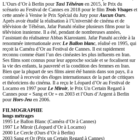
L’Ours d’Or à Berlin pour
Taxi Téhéran
en 2015, le Prix du
scénario au Festival de Cannes en 2018 pour le film
Trois Visages
et
cette année à Venise le Prix Spécial du Jury pour
Aucun Ours
.
Après avoir étudié la réalisation à l’Université de cinéma et de
télévision de Téhéran, Jafar Panahi réalise plusieurs films pour la
télévision iranienne. Il a été, pendant de nombreuses années,
l’assistant du réalisateur Abbas Kiarostami. Jafar Panahi accède à la
renommée internationale avec
Le Ballon blanc
, réalisé en 1995, qui
reçoit la Caméra d’Or au Festival de Cannes. Il est rapidement
reconnu comme étant l’un des cinéastes les plus influents en Iran.
Ses films sont connus pour leur approche sociale et se focalisent sur
la vie des enfants, la pauvreté et la condition des femmes en Iran.
Bien que la plupart de ses films aient été bannis dans son pays, il a
continué à recevoir des éloges internationaux de la part de critiques
et théoriciens du cinéma. Il a reçu le Léopard d’Or au Festival de
Locarno en 1997 pour
Le Miroir
, le Prix Un Certain Regard à
Cannes pour « Sang et Or » en 2003 et l’Ours d’Argent à Berlin
pour
Hors-Jeu
en 2006.
FILMOGRAPHIE
longs métrages
1995 Le Ballon Blanc (Caméra d’Or à Cannes)
1997 Le Miroir (Léopard d’Or à Locarno)
2000 Le Cercle (Ours d’Or à Berlin)
2003 Sang et Or (Prix un Certain Regard à Cannes)