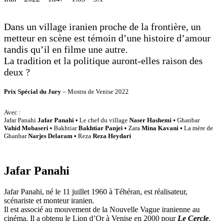
Dans un village iranien proche de la frontière, un
metteur en scène est témoin d’une histoire d’amour
tandis qu’il en filme une autre.
La tradition et la politique auront-elles raison des
deux ?
Prix Spécial du Jury
– Mostra de Venise 2022
Avec :
Jafar Panahi
Jafar Panahi •
Le chef du village
Naser Hashemi •
Ghanbar
Vahid Mobaseri •
Bakhtiar
Bakhtiar Panjei •
Zara
Mina Kavani •
La mère de
Ghanbar
Narjes Delaram •
Reza
Reza Heydari
Jafar Panahi
Jafar Panahi, né le 11 juillet 1960 à Téhéran, est réalisateur,
scénariste et monteur iranien.
Il est associé au mouvement de la Nouvelle Vague iranienne au
cinéma. Il a obtenu le Lion d’Or à Venise en 2000 pour
Le Cercle
,