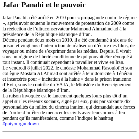
Jafar Panahi et le pouvoir
Jafar Panahi a été arrêté en 2010 pour « propagande contre le régime
», après avoir soutenu le mouvement de protestation de 2009 contre
la réélection de l’ultraconservateur Mahmoud Ahmadinejad à la
présidence de la République islamique d’Iran.
Détenu pendant deux mois en 2010, il a été condamné à six ans de
prison et vingt ans d’interdiction de réaliser ou d’écrire des films, de
voyager ou même de s’exprimer dans les médias. Depuis, il vivait
sous un régime de liberté conditionnelle qui pouvait être révoqué à
tout instant. Il continuait cependant à travailler et vivre en Iran.
Le vendredi 8 juillet 2022, le cinéaste Mohammad Rasoulof et son
collègue Mostafa Al-Ahmad sont arrêtés à leur domicile à Téhéran
et incarcérés pour « incitation à la haine » dans la prison iranienne
d’Evin, sous le contrôle du VAJA, le Ministère du Renseignement
de la République islamique d’Iran.
La raison invoquée est le lancement quelques jours plus tôt d’un
appel sur les réseaux sociaux, signé par eux, puis par soixante-dix
personnalités du milieu du cinéma iranien, qui demandait aux forces
de l’ordre d’arrêter de menacer les civils avec leurs armes à feu
pendant qu’ils manifestaient, comme l’indique le hashtag
#putyourgundown
.