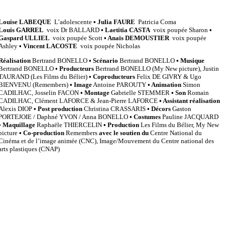
Louise LABEQUE
L’adolescente
• Julia FAURE
Patricia Coma
Louis GARREL
voix Dr BALLARD
• Laetitia CASTA
voix poupée Sharon
•
Gaspard ULLIEL
voix poupée Scott
• Anaïs DEMOUSTIER
voix poupée
Ashley
• Vincent LACOSTE
voix poupée Nicholas
Réalisation
Bertrand BONELLO
• Scénario
Bertrand BONELLO
• Musique
Bertrand BONELLO
• Producteurs
Bertrand BONELLO (My New picture), Justin
TAURAND (Les Films du Bélier)
• Coproducteurs
Felix DE GIVRY & Ugo
BIENVENU (Remembers)
• Image
Antoine PAROUTY
• Animation
Simon
CADILHAC, Josselin FACON
• Montage
Gabrielle STEMMER
• Son
Romain
CADILHAC, Clément LAFORCE & Jean-Pierre LAFORCE
• Assistant réalisation
Alexis DIOP
• Post production
Christina CRASSARIS
• Décors
Gaston
PORTEJOIE / Daphné YVON / Anna BONELLO
• Costumes
Pauline JACQUARD
• Maquillage
Raphaële THIERCELIN
• Production
Les Films du Bélier, My New
picture
• Co-production
Remembers
avec le soutien du
Centre National du
Cinéma et de l’image animée (CNC), Image/Mouvement du Centre national des
arts plastiques (CNAP)