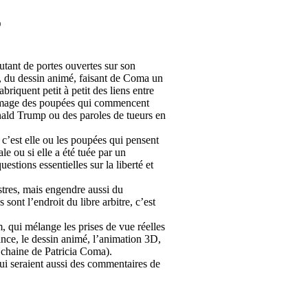
S
utant de portes ouvertes sur son
, du dessin animé, faisant de Coma un
briquent petit à petit des liens entre
à l’image des poupées qui commencent
onald Trump ou des paroles de tueurs en
 c’est elle ou les poupées qui pensent
le ou si elle a été tuée par un
stions essentielles sur la liberté et
tres, mais engendre aussi du
sont l’endroit du libre arbitre, c’est
m, qui mélange les prises de vue réelles
ance, le dessin animé, l’animation 3D,
la chaine de Patricia Coma).
ui seraient aussi des commentaires de