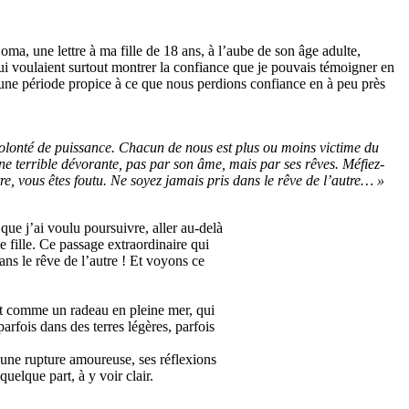
ma, une lettre à ma fille de 18 ans, à l’aube de son âge adulte,
 qui voulaient surtout montrer la confiance que je pouvais témoigner en
s une période propice à ce que nous perdions confiance en à peu près
e volonté de puissance. Chacun de nous est plus ou moins victime du
une terrible dévorante, pas par son âme, mais par ses rêves. Méfiez-
tre, vous êtes foutu. Ne soyez jamais pris dans le rêve de l’autre… »
ue j’ai voulu poursuivre, aller au-delà
e fille. Ce passage extraordinaire qui
ans le rêve de l’autre ! Et voyons ce
 lit comme un radeau en pleine mer, qui
arfois dans des terres légères, parfois
d’une rupture amoureuse, ses réflexions
uelque part, à y voir clair.