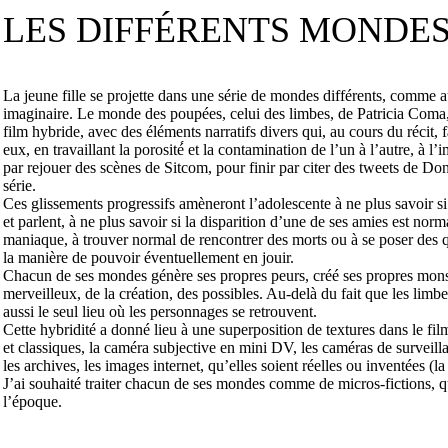
LES DIFFÉRENTS MONDE
La jeune fille se projette dans une série de mondes différents, comme a
imaginaire. Le monde des poupées, celui des limbes, de Patricia Coma
film hybride, avec des éléments narratifs divers qui, au cours du récit, fa
eux, en travaillant la porosité́ et la contamination de l’un à l’autre, 
par rejouer des scènes de Sitcom, pour finir par citer des tweets de D
série.
Ces glissements progressifs amèneront l’adolescente à ne plus savoir si
et parlent, à ne plus savoir si la disparition d’une de ses amies est norma
maniaque, à trouver normal de rencontrer des morts ou à se poser des que
la manière de pouvoir éventuellement en jouir.
Chacun de ses mondes génère ses propres peurs, créé ses propres mons
merveilleux, de la création, des possibles. Au-delà du fait que les limbes 
aussi le seul lieu où les personnages se retrouvent.
Cette hybridité a donné lieu à une superposition de textures dans le fil
et classiques, la caméra subjective en mini DV, les caméras de surveill
les archives, les images internet, qu’elles soient réelles ou inventées (
J’ai souhaité traiter chacun de ses mondes comme de micros-fictions, q
l’époque.