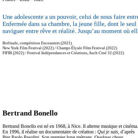
Une adolescente a un pouvoir, celui de nous faire entr
Enfermée dans sa chambre, la jeune fille, dont le seul
naviguer entre rêve et réalité. Jusqu’au moment où el
Berlinale, compétition Encounters (2021)
New York Film Festival (2022) / Champs Élysée Film Festival (2022)
FIFIB (2022) / Festival Indépendances et Créations, Auch Ciné 32 (2022)
Bertrand Bonello
Bertrand Bonello est né en 1968, à Nice. Il alterne musique et cinéma
En 1996, il réalise un documentaire de création :
Qui je suis,
d’après
Pier Paolo Pasolini. Son premier long métrage,
Quelque chose