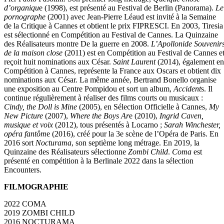
d’organiqu
e (1998), est présenté au Festival de Berlin (Panorama).
Le
pornographe
(2001) avec Jean-Pierre Léaud est invité à la Semaine
de la Critique à Cannes et obtient le prix FIPRESCI. En 2003, Tiresia
est sélectionné en Compétition au Festival de Cannes. La Quinzaine
des Réalisateurs montre De la guerre en 2008.
L’Apollonide Souvenir
de la maison close
(2011) est en Compétition au Festival de Cannes e
reçoit huit nominations aux César.
Saint Laurent
(2014), également en
Compétition à Cannes, représente la France aux Oscars et obtient dix
nominations aux César. La même année, Bertrand Bonello organise
une exposition au Centre Pompidou et sort un album,
Accident
s. Il
continue régulièrement à réaliser des films courts ou musicaux :
Cindy, the Doll is Mine
(2005), en Sélection Officielle à Cannes,
My
New Picture
(2007),
Where the Boys Ar
e (2010),
Ingrid Caven,
musique et voix
(2012), tous présentés à Locarno ;
Sarah Winchester,
opéra fantôm
e (2016), créé pour la 3e scène de l’Opéra de Paris. En
2016 sort
Nocturama
, son septième long métrage. En 2019, la
Quinzaine des Réalisateurs sélectionne
Zombi Child
.
Coma
est
présenté en compétition à la Berlinale 2022 dans la sélection
Encounters.
FILMOGRAPHIE
2022 COMA
2019 ZOMBI CHILD
2016 NOCTURAMA