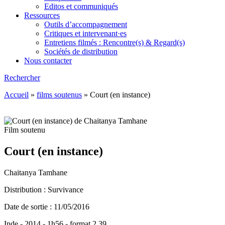
Editos et communiqués
Ressources
Outils d’accompagnement
Critiques et intervenant·es
Entretiens filmés : Rencontre(s) & Regard(s)
Sociétés de distribution
Nous contacter
Rechercher
Accueil
»
films soutenus
»
Court (en instance)
Film soutenu
Court (en instance)
Chaitanya Tamhane
Distribution : Survivance
Date de sortie : 11/05/2016
Inde - 2014 - 1h56 - format 2.39