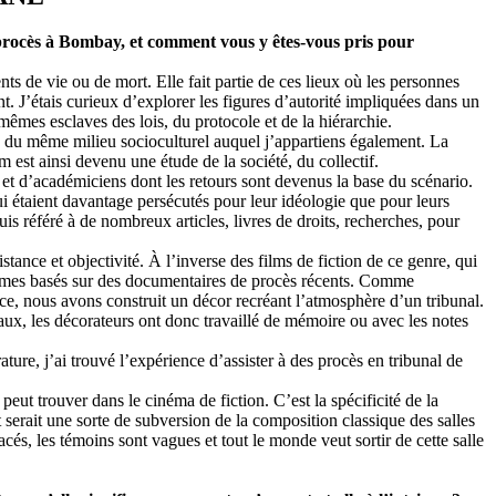
 procès à Bombay, et comment vous y êtes-vous pris pour
nts de vie ou de mort. Elle fait partie de ces lieux où les personnes
ent. J’étais curieux d’explorer les figures d’autorité impliquées dans un
-mêmes esclaves des lois, du protocole et de la hiérarchie.
, du même milieu socioculturel auquel j’appartiens également. La
m est ainsi devenu une étude de la société, du collectif.
 et d’académiciens dont les retours sont devenus la base du scénario.
qui étaient davantage persécutés pour leur idéologie que pour leurs
is référé à de nombreux articles, livres de droits, recherches, pour
ance et objectivité. À l’inverse des films de fiction de ce genre, qui
mmes basés sur des documentaires de procès récents. Comme
ce, nous avons construit un décor recréant l’atmosphère d’un tribunal.
naux, les décorateurs ont donc travaillé de mémoire ou avec les notes
érature, j’ai trouvé l’expérience d’assister à des procès en tribunal de
peut trouver dans le cinéma de fiction. C’est la spécificité de la
 serait une sorte de subversion de la composition classique des salles
cés, les témoins sont vagues et tout le monde veut sortir de cette salle