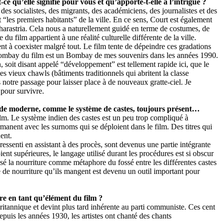
e qu’elle signifie pour vous et qu’apporte-t-elle à l’intrigue ?
des socialistes, des migrants, des académiciens, des journalistes et des
 “les premiers habitants” de la ville. En ce sens, Court est également
arastria. Cela nous a naturellement guidé en terme de costumes, de
u film appartient à une réalité culturelle différente de la ville.
nt à coexister malgré tout. Le film tente de dépeindre ces gradations
 Bombay du film est un Bombay de mes souvenirs dans les années 1990.
 soit disant appelé “développement” est tellement rapide ici, que le
s vieux chawls (bâtiments traditionnels qui abritent la classe
 notre passage pour laisser place à de nouveaux gratte-ciel. Je
 pour survivre.
Inde moderne, comme le système de castes, toujours présent…
 film. Le système indien des castes est un peu trop compliqué à
manent avec les surnoms qui se déploient dans le film. Des titres qui
ent.
ssenti en assistant à des procès, sont devenus une partie intégrante
ient supérieures, le langage utilisé durant les procédures est si obscur
isé la nourriture comme métaphore du fossé entre les différentes castes
re de nourriture qu’ils mangent est devenu un outil important pour
re en tant qu’élément du film ?
britannique et devint plus tard inhérente au parti communiste. Ces cent
puis les années 1930, les artistes ont chanté des chants