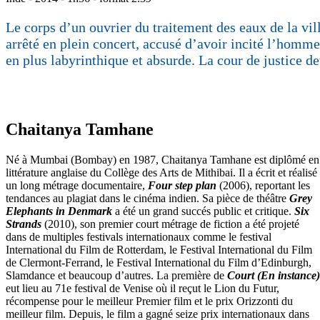
Le corps d’un ouvrier du traitement des eaux de la vi
arrêté en plein concert, accusé d’avoir incité l’homme 
en plus labyrinthique et absurde. La cour de justice d
Chaitanya Tamhane
Né à Mumbai (Bombay) en 1987, Chaitanya Tamhane est diplômé en
littérature anglaise du Collège des Arts de Mithibai. Il a écrit et réalisé
un long métrage documentaire,
Four step plan
(2006), reportant les
tendances au plagiat dans le cinéma indien. Sa pièce de théâtre
Grey
Elephants in Denmark
a été un grand succés public et critique.
Six
Strands
(2010), son premier court métrage de fiction a été projeté
dans de multiples festivals internationaux comme le festival
International du Film de Rotterdam, le Festival International du Film
de Clermont-Ferrand, le Festival International du Film d’Edinburgh,
Slamdance et beaucoup d’autres. La première de
Court (En instance)
eut lieu au 71e festival de Venise où il reçut le Lion du Futur,
récompense pour le meilleur Premier film et le prix Orizzonti du
meilleur film. Depuis, le film a gagné seize prix internationaux dans