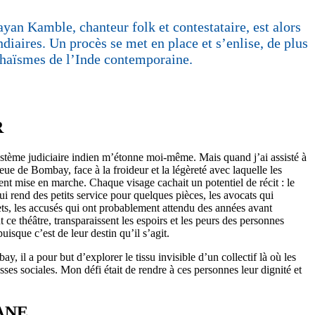
yan Kamble, chanteur folk et contestataire, est alors
diaires. Un procès se met en place et s’enlise, de plus
rchaïsmes de l’Inde contemporaine.
R
e système judiciaire indien m’étonne moi-même. Mais quand j’ai assisté à
eue de Bombay, face à la froideur et la légèreté avec laquelle les
ent mise en marche. Chaque visage cachait un potentiel de récit : le
qui rend des petits service pour quelques pièces, les avocats qui
ets, les accusés qui ont probablement attendu des années avant
ce théâtre, transparaissent les espoirs et les peurs des personnes
sque c’est de leur destin qu’il s’agit.
 il a pour but d’explorer le tissu invisible d’un collectif là où les
ses sociales. Mon défi était de rendre à ces personnes leur dignité et
ANE