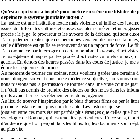
Qu’est-ce qui vous a inspiré pour mettre en scène une histoire de
s
dépeindre le système judiciaire indien ?
La justice est une institution légale mais violente qui inflige des jugeme
issues de différentes cultures et classes sociales se mêlent et interagiss
procès : le juge, le procureur et les avocats de la défense, qui sont eux
J’ai rapidement réalisé que ces personnes venaient des mêmes familles
seule différence est qu’ils se retrouvent dans un rapport de force. Le fil
J’ai commencé par interroger un certain nombre d’avocats, d’activistes
Je fus également inspiré par les procès d’activistes culturels du pays, 
actions. En dehors des heures passées dans les cours de justice, je me su
écrire les séquences de procès.
Au moment de tourner ces scènes, nous voulions garder une certaine dist
nous plongent souvent dans une expérience subjective, nous nous so
nous n’avions pas la permission de tourner dans une vraie cour de justi
Il n’était pas permis de prendre des photos ou des notes dans les tribu
qu’ils avaient prises secrètement entre deux jugements.
Au lieu de trouver l’inspiration par le biais d’autres films ou par la litt
première instance bien plus enrichissante. Les histoires qui se
jouaient entre ces murs étaient parfois plus étranges que celles que l’on 
sociologie de Bombay qui les rendait si particulières. En ce sens, Court
d’audience que l’on perçoit dans les films. Ici, les documents sont dépla
au plus vite.