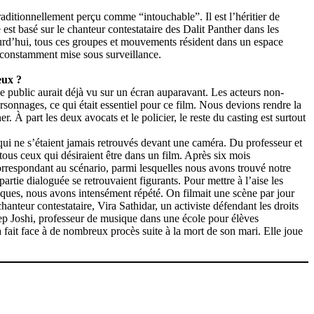
aditionnellement perçu comme “intouchable”. Il est l’héritier de
st basé sur le chanteur contestataire des Dalit Panther dans les
ourd’hui, tous ces groupes et mouvements résident dans un espace
et constamment mise sous surveillance.
eux ?
 le public aurait déjà vu sur un écran auparavant. Les acteurs non-
rsonnages, ce qui était essentiel pour ce film. Nous devions rendre la
 À part les deux avocats et le policier, le reste du casting est surtout
ui ne s’étaient jamais retrouvés devant une caméra. Du professeur et
tous ceux qui désiraient être dans un film. Après six mois
orrespondant au scénario, parmi lesquelles nous avons trouvé notre
artie dialoguée se retrouvaient figurants. Pour mettre à l’aise les
liques, nous avons intensément répété. On filmait une scène par jour
anteur contestataire, Vira Sathidar, un activiste défendant les droits
ep Joshi, professeur de musique dans une école pour élèves
ait face à de nombreux procès suite à la mort de son mari. Elle joue