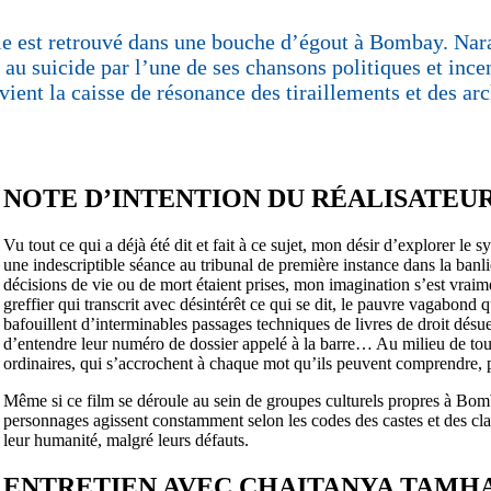
lle est retrouvé dans une bouche d’égout à Bombay. Nara
au suicide par l’une de ses chansons politiques et incen
evient la caisse de résonance des tiraillements et des a
NOTE D’INTENTION DU RÉALISATEU
Vu tout ce qui a déjà été dit et fait à ce sujet, mon désir d’explorer l
une indescriptible séance au tribunal de première instance dans la banli
décisions de vie ou de mort étaient prises, mon imagination s’est vraim
greffier qui transcrit avec désintérêt ce qui se dit, le pauvre vagabond 
bafouillent d’interminables passages techniques de livres de droit désu
d’entendre leur numéro de dossier appelé à la barre… Au milieu de tout 
ordinaires, qui s’accrochent à chaque mot qu’ils peuvent comprendre, pui
Même si ce film se déroule au sein de groupes culturels propres à Bombay,
personnages agissent constamment selon les codes des castes et des clas
leur humanité, malgré leurs défauts.
ENTRETIEN AVEC CHAITANYA TAMH