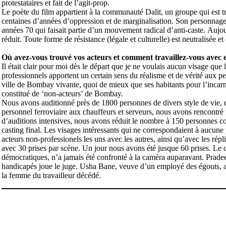
protestataires et fait de l’agit-prop.
Le poète du film appartient à la communauté Dalit, un groupe qui est tr
centaines d’années d’oppression et de marginalisation. Son personnage e
années 70 qui faisait partie d’un mouvement radical d’anti-caste. Auj
réduit. Toute forme de résistance (légale et culturelle) est neutralisée 
Où avez-vous trouvé vos acteurs et comment travaillez-vous avec 
Il était clair pour moi dès le départ que je ne voulais aucun visage que
professionnels apportent un certain sens du réalisme et de vérité aux pe
ville de Bombay vivante, quoi de mieux que ses habitants pour l’incarner.
constitué de ‘non-acteurs’ de Bombay.
Nous avons auditionné près de 1800 personnes de divers style de vie, q
personnel ferroviaire aux chauffeurs et serveurs, nous avons rencontré 
d’auditions intensives, nous avons réduit le nombre à 150 personnes c
casting final. Les visages intéressants qui ne correspondaient à aucune p
acteurs non-professionels les uns avec les autres, ainsi qu’avec les rép
avec 30 prises par scène. Un jour nous avons été jusque 60 prises. Le ch
démocratiques, n’a jamais été confronté à la caméra auparavant. Prade
handicapés joue le juge. Usha Bane, veuve d’un employé des égouts, a f
la femme du travailleur décédé.