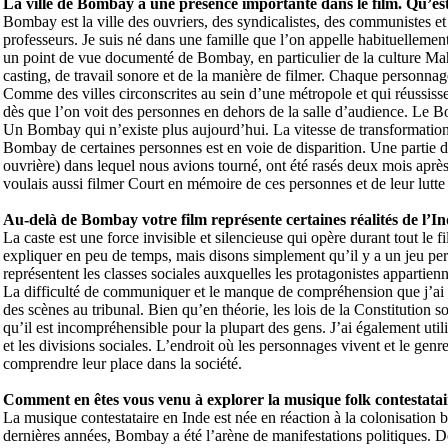
La ville de Bombay a une présence importante dans le film. Qu’est-c
Bombay est la ville des ouvriers, des syndicalistes, des communistes et 
professeurs. Je suis né dans une famille que l’on appelle habituellement
un point de vue documenté de Bombay, en particulier de la culture Mah
casting, de travail sonore et de la manière de filmer. Chaque personnage d
Comme des villes circonscrites au sein d’une métropole et qui réussisse
dès que l’on voit des personnes en dehors de la salle d’audience. Le
Un Bombay qui n’existe plus aujourd’hui. La vitesse de transformation,
Bombay de certaines personnes est en voie de disparition. Une partie de
ouvrière) dans lequel nous avions tourné, ont été rasés deux mois après
voulais aussi filmer Court en mémoire de ces personnes et de leur lutte
Au-delà de Bombay votre film représente certaines réalités de l’
La caste est une force invisible et silencieuse qui opère durant tout le
expliquer en peu de temps, mais disons simplement qu’il y a un jeu per
représentent les classes sociales auxquelles les protagonistes appartienn
La difficulté de communiquer et le manque de compréhension que j’ai re
des scènes au tribunal. Bien qu’en théorie, les lois de la Constitution so
qu’il est incompréhensible pour la plupart des gens. J’ai également util
et les divisions sociales. L’endroit où les personnages vivent et le gen
comprendre leur place dans la société.
Comment en êtes vous venu à explorer la musique folk contestatai
La musique contestataire en Inde est née en réaction à la colonisation 
dernières années, Bombay a été l’arène de manifestations politiques. De