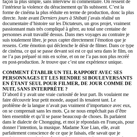
façon la plus simple, sans interview ni commentaire. On ressent de
l’intérieur la violence du déracinement qu’ils subissent. C’est la
forme de cinéma la plus réduite en terme de production, donc la plus
directe. Juste avant
Derniers jours à Shibati
j’avais réalisé un
documentaire d’histoire sur les Dictateurs, un gros projet, vraiment
passionnant mais très compliqué à gérer, au total une centaine de
personnes avait travaillé dessus. Dans mes voyages au contraire je
suis totalement libre, je peux capter directement l’émotion que je
ressens. Cette émotion qui déclenche le désir de filmer. Dans ce type
de cinéma, ce qui se passe devant soi est ce qui sera dans le film, on
ne l’a pas préparé ni mis en scène, et on ne l’a pas non plus recréé
en post-production. Je trouve que c’est une expérience unique.
COMMENT ÉTABLIR UN TEL RAPPORT AVEC SES
PERSONNAGES ET LES RENDRE SI BOULEVERSANTS
EN ÉTANT SEUL POUR FILMER, DE JOUR COMME DE
NUIT, SANS INTERPRÈTE ?
D’abord il y avait une vraie curiosité de leur part. Ils voulaient me
faire découvrir leur petit monde, auquel ils tenaient tant. Le
problème de la langue n’avait pas vraiment d’importance avec eux,
on se comprenait sans les mots. Ça ne nous empêchait pas d’être
bien ensemble et qu’il se passe beaucoup de choses. Ils parlaient
dans le dialecte de Chongqing, et moi je répondais en Français, pour
donner l’intention, la musique. Madame Xue Lian, elle, avait
parfaitement conscience de ce que je faisais, elle savait que je