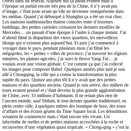
Obras
dans un festival. Aujourd’hui ça paraît évident mais à
l’époque on parlait encore très peu de la Chine, il n’y avait pas
d’image, c’était juste avant qu’elle ne devienne omniprésente dans
les médias. Quand j’ai débarqué à Shanghai ça a été un vrai choc.
Les maisons traditionnelles étaient coincées entre d’énormes
buildings, des petites carrioles croisaient les derniers modèles de
Mercedes… on passait d’une époque à l’autre à chaque instant. J’ai
d’abord filmé la disparition des vieux quartiers, les merveilleux
lilongs qui n’existent plus aujourd’hui. Et puis j’ai commencé à
voyager dans le pays, pendant plusieurs mois j’ai filmé les
mégapoles, les « petites » villes de province, j’ai traversé les régions
minières, les plaines agicoles, j’ai suivi le fleuve Yang Tsé… je
voulais avoir une vision globale. C’est comme ça que j’ai collecté
les images pour composer Babel. Quelques années plus tard je suis
allé à Chongqing, la ville qui a connu la transformation la plus
rapide du pays. Quinze ans plus tôt il n’y avait que des petites
maisons et des quartiers anciens. Quand je suis arrivé, des milliers de
tours avaient poussé et c’était devenu la plus grande agglomération
de Chine, avec 33 millions d’habitants. Il ne restait plus rien de
l’ancien monde, sauf Shibati, le tout dernier quartier traditionnel, en
plein centre ville, à quelques mètres des boutique de luxe, des tours
d’affaire et des écrans géants du Time Square local. Les démolitions
venaient de commencer mais c’était encore très vivant. Un
labyrinthe de ruelles et de petites maisons accrochées à la roche et
recouvertes d’une végétation quasi tropicale. « Chong-qing » c’est la