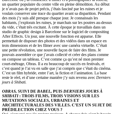
un quartier populaire du centre ville en pleine démolition. Au début
je n’avais pas de projet précis, j’étais fasciné par les ruines et je
voulais conserver une trace du quartier avant sa disparition. Pendant
des mois j’y suis allé presque chaque jour. Je connaissais les
habitants, j’explorais les ruines, je marchais sur les poutres au-dessus
du vide, c’était très excitant. À cette époque je travaillais dans un
studio de graphic design à Barcelone sur le logiciel de compositing
After Effects. Un jour, une nouvelle fonction est apparue. Elle
permettait de disposer des photos et des vidéos dans un espace en
trois dimensions et de les filmer avec une caméra virtuelle. C’était
une petite révolution, une nouvelle façon de faire des films. Je
pouvais assembler ce que j’avais collecté et créer des plans comme
on compose un tableau. C’est comme ça qu’est né mon premier
court-métrage, Obras. Il a eu beaucoup de succès en festivals, et
c’est quand je l’ai vu en salle que j’ai compris que c’était du cinéma.
C’est un film hybride, entre l’art, la fiction et l’animation. La base
reste le réel, et d’une certaine manière j’y suis revenu avec
Derniers
jours à Shibati.
OBRAS,
SUIVI DE
BABEL,
PUIS
DERNIERS JOURS À
SHIBATI
: TROIS FILMS, TROIS VISIONS SUR LES
MUTATIONS SOCIALES, URBAINES ET
ARCHITECTURALES DES VILLES. C’EST UN SUJET DE
PRÉDILECTION CHEZ VOUS ?