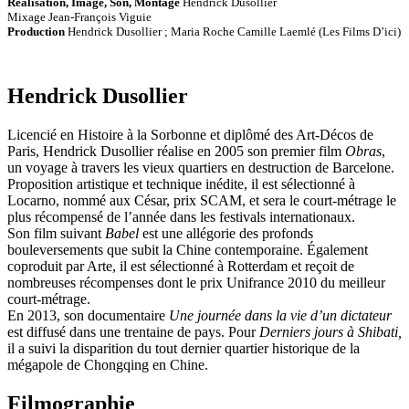
Réalisation, Image, Son, Montage
Hendrick Dusollier
Mixage Jean-François Viguie
Production
Hendrick Dusollier ; Maria Roche Camille Laemlé (Les Films D’ici)
Hendrick Dusollier
Licencié en Histoire à la Sorbonne et diplômé des Art-Décos de
Paris, Hendrick Dusollier réalise en 2005 son premier film
Obras
,
un voyage à travers les vieux quartiers en destruction de Barcelone.
Proposition artistique et technique inédite, il est sélectionné à
Locarno, nommé aux César, prix SCAM, et sera le court-métrage le
plus récompensé de l’année dans les festivals internationaux.
Son film suivant
Babel
est une allégorie des profonds
bouleversements que subit la Chine contemporaine. Également
coproduit par Arte, il est sélectionné à Rotterdam et reçoit de
nombreuses récompenses dont le prix Unifrance 2010 du meilleur
court-métrage.
En 2013, son documentaire
Une journée dans la vie d’un dictateur
est diffusé dans une trentaine de pays. Pour
Derniers jours à Shibati,
il a suivi la disparition du tout dernier quartier historique de la
mégapole de Chongqing en Chine.
Filmographie