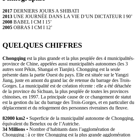
2017
DERNIERS JOURS A SHIBATI
2013
UNE JOURNÉE DANS LA VIE D’UN DICTATEUR I 90’
2008
BABEL I CM I 15’
2005
OBRAS I CM I 12’
QU
ELQUES CHIFFRES
Chongqing
est la plus grande et la plus peuplée des 4 municipalités-
province de Chine, appelées aussi municipalités autonomes (les 3
autres sont Pékin, Shangai et Tianjin). Chongqing est la seule
présente dans la partie Ouest du pays. Elle est située sur le Yangzi
Jiang, juste en amont du grand lac de retenue du barrage des Trois-
Gorges. La municipalité est de création récente : elle a été détachée
de la province du Sichuan, la plus peuplée de toutes les provinces
chinoises, en 1997. La principale cause de ce changement de statut
est la gestion du lac du barrage des Trois-Gorges, et en particulier du
déplacement et du relogement des personnes riveraines du fleuve.
82000 km2
• Superficie de la municipalité autonome de Chongqing,
équivalent du Benelux ou de l’Autriche.
34 Millions
• Nombre d’habitants dans l’agglomération de
Chongqing : à ce titre Chongqing est la plus grande agglomération