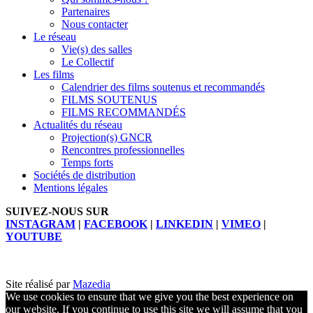
Partenaires
Nous contacter
Le réseau
Vie(s) des salles
Le Collectif
Les films
Calendrier des films soutenus et recommandés
FILMS SOUTENUS
FILMS RECOMMANDÉS
Actualités du réseau
Projection(s) GNCR
Rencontres professionnelles
Temps forts
Sociétés de distribution
Mentions légales
SUIVEZ-NOUS SUR
INSTAGRAM
|
FACEBOOK
|
LINKEDIN
|
VIMEO
|
YOUTUBE
Site réalisé par
Mazedia
We use cookies to ensure that we give you the best experience on
our website. If you continue to use this site we will assume that you