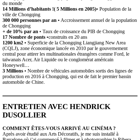
du monde
14 Millions d’habitants !( 5 Millions en 2005)
• Population de la
ville de Chongqing
300 000 personnes par an
• Accroissement annuel de la population
de Chongqing
+ de 10% par an
• Taux de croissance du PIB de Chongqing
17
Nombre de ponts
•construits en 20 ans
1200 km2
• Superficie de la Chongqing Liangjiang New Area
(CQLJ), zone économique lancée en 2010 par le gouvernement
central pour attirer les multinationales étrangères comme Ford, le
taïwanais Acer, Air Liquide ou le conglomérat américain
Honeywell…
3 Millions
• Nombre de véhicules automobiles sortis des lignes de
production en 2016 à Chongqing, qui est de fait le premier bassin
automobile de Chine.
ENTRETIEN AVEC HENDRICK
DUSOLLIER
COMMENT ÊTES-VOUS ARRIVÉ AU CINÉMA ?
Après avoir étudié aux Arts Décoratifs, je me suis installé à
Barcelone où j’ai commencé à filmer et à photographier la Ribera,