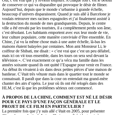
Oui, c’est vrai que j’y reviens toujours. A chaque fois c’est le besoin
de conserver ce qui va disparaître qui provoque le désir de filmer.
Aujourd’hui, depuis que le monde s’urbanise à grande échelle,
beaucoup d’univers disparaissent. Quand je suis allé à Barcelone je
voulais retrouver mes racines espagnoles et j’ai finalement assisté à
la destruction du monde de mes grandsparents. Depuis, le centre
ville a été envahi par les touristes, il a complètement perdu son âme,
c’est désolant. Les habitants emportent avec eux leur mode de vie,
leur culture populaire, cette manière conviviale d’être ensemble. En
Chine, j’ai vu la même chose mais à une autre échelle, là-bas les
maisons étaient balayées par centaines. Mon ami Monsieur Li, le
coiffeur de Shibati, me disait : « c’est vrai que c’est un peu délabré,
mais ici on vit tous ensemble, dans les tours on sera seul devant la
télévision ». C’est exactement ce qu’a vécu ma famille dans les
années soixante quand ils ont quitté l’Espagne pour venir en France.
Au début ils vivaient à six dans deux petites pièces d’une maison de
banlieue. C’était très vétuste mais dans le quartier tout le monde se
connaissait. Il paraît que dans la cour on entendait ma grand-mère
chanter des airs d’opéra. Le jour où ils ont été relogés dans des
HLM, c’est là que les problèmes sérieux ont commencé.
À PROPOS DE LA CHINE, COMMENT EST NÉ LE DÉSIR
POUR CE PAYS D’UNE FAÇON GÉNÉRALE ET LE
PROJET DE CE FILM EN PARTICULIER ?
La première fois que j’y suis allé c’était en 2005, pour présenter