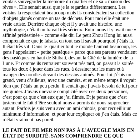
voulais sauvegarder la mémoire du quartier et de sa « maison des
rêves ». Elle sentait aussi que je la regardais différemment. Les
voisins la respectaient beaucoup mais ils considéraient sa collection
d’objets glanés comme un tas de déchets. Pour moi elle était une
vraie artiste. Derrière chaque objet il y avait une histoire, une
mythologie, c’était un travail très sérieux. Entre nous il y avait une «
affinité prédestinée » comme elle dit. Le petit Zhou Hong lui aussi
comprenait ce que je faisais, en tout cas il savait pourquoi j’étais là.
Il était très vif. Dans le quartier tout le monde l’aimait beaucoup, les
gens l’appelaient « petite pastèque » parce que ses parents vendaient
des pastèques en haut de Shibati, devant la Cité de la lumière de la
Lune. Et comme ils rentraient souvent très tard, on passait la soirée
tous les deux à jouer dans les rues, à dessiner sur les murs et à
manger des noodles devant des dessins animés. Pour lui j’étais un
grand, venu d’ailleurs, avec une caméra, et en même temps il voyait
bien que j’étais un peu perdu, il sentait que j’avais besoin de lui pour
me guider. J’avais unevraie complicité avec ces deux personnes,
c’est pour ça que c’est eux que j’ai filmés. Et je pense que c’est
justement le fait d’être seulqui nous a permis de nous rapprocher
autant. Parfois je suis venu avec un ami chinois, pour recueillir un
minimum d’information, et pour leur expliquer où j’en étais. Mais ce
n’était vraiment pas pareil.
LE FAIT DE FILMER NON PAS À L’AVEUGLE MAIS EN
ÉTAT DE SURDITÉ, SANS COMPRENDRE CE QUE