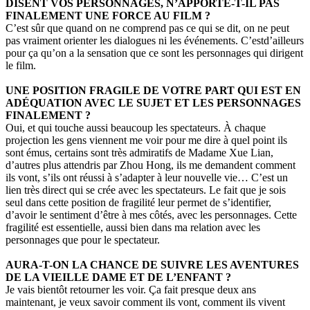
DISENT VOS PERSONNAGES, N’APPORTE-T-IL PAS
FINALEMENT UNE FORCE AU FILM ?
C’est sûr que quand on ne comprend pas ce qui se dit, on ne peut
pas vraiment orienter les dialogues ni les événements. C’estd’ailleurs
pour ça qu’on a la sensation que ce sont les personnages qui dirigent
le film.
UNE POSITION FRAGILE DE VOTRE PART QUI EST EN
ADÉQUATION AVEC LE SUJET ET LES PERSONNAGES
FINALEMENT ?
Oui, et qui touche aussi beaucoup les spectateurs. À chaque
projection les gens viennent me voir pour me dire à quel point ils
sont émus, certains sont très admiratifs de Madame Xue Lian,
d’autres plus attendris par Zhou Hong, ils me demandent comment
ils vont, s’ils ont réussi à s’adapter à leur nouvelle vie… C’est un
lien très direct qui se crée avec les spectateurs. Le fait que je sois
seul dans cette position de fragilité leur permet de s’identifier,
d’avoir le sentiment d’être à mes côtés, avec les personnages. Cette
fragilité est essentielle, aussi bien dans ma relation avec les
personnages que pour le spectateur.
AURA-T-ON LA CHANCE DE SUIVRE LES AVENTURES
DE LA VIEILLE DAME ET DE L’ENFANT ?
Je vais bientôt retourner les voir. Ça fait presque deux ans
maintenant, je veux savoir comment ils vont, comment ils vivent