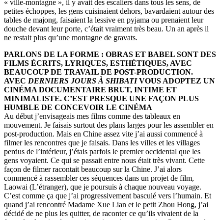
« ville-montagne », il y avait des escaliers dans tous les sens, de
petites échoppes, les gens cuisinaient dehors, bavardaient autour des
tables de majong, faisaient la lessive en pyjama ou prenaient leur
douche devant leur porte, c’était vraiment très beau. Un an après il
ne restait plus qu’une montagne de gravats.
PARLONS DE LA FORME : OBRAS ET BABEL SONT DES
FILMS ÉCRITS, LYRIQUES, ESTHÉTIQUES, AVEC
BEAUCOUP DE TRAVAIL DE POST-PRODUCTION.
AVEC
DERNIERS JOURS À SHIBATI
VOUS ADOPTEZ UN
CINÉMA DOCUMENTAIRE BRUT, INTIME ET
MINIMALISTE. C’EST PRESQUE UNE FAÇON PLUS
HUMBLE DE CONCEVOIR LE CINÉMA
Au début j’envisageais mes films comme des tableaux en
mouvement. Je faisais surtout des plans larges pour les assembler en
post-production. Mais en Chine assez vite j’ai aussi commencé à
filmer les rencontres que je faisais. Dans les villes et les villages
perdus de l’intérieur, j’étais parfois le premier occidental que les
gens voyaient. Ce qui se passait entre nous était très vivant. Cette
façon de filmer racontait beaucoup sur la Chine. J’ai alors
commencé à rassembler ces séquences dans un projet de film,
Laowai (L’étranger), que je poursuis à chaque nouveau voyage.
C’est comme ça que j’ai progressivement basculé vers l’humain. Et
quand j’ai rencontré Madame Xue Lian et le petit Zhou Hong, j’ai
décidé de ne plus les quitter, de raconter ce qu’ils vivaient de la