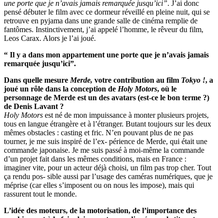
une porte que je n’avais jamais remarquée jusqu’ici”
. J’ai donc
pensé débuter le film avec ce dormeur réveillé en pleine nuit, qui se
retrouve en pyjama dans une grande salle de cinéma remplie de
fantômes. Instinctivement, j’ai appelé l’homme, le rêveur du film,
Leos Carax. Alors je l’ai joué.
“ Il y a dans mon appartement une porte que je n’avais jamais
remarquée jusqu’ici”.
Dans quelle mesure
Merde,
votre contribution au film
Tokyo !
, a
joué un rôle dans la conception de
Holy Motors
, où le
personnage de Merde est un des avatars (est-ce le bon terme ?)
de Denis Lavant ?
Holy Motors
est né de mon impuissance à monter plusieurs projets,
tous en langue étrangère et à l’étranger. Butant toujours sur les deux
mêmes obstacles : casting et fric. N’en pouvant plus de ne pas
tourner, je me suis inspiré de l’ex- périence de Merde, qui était une
commande japonaise. Je me suis passé à moi-même la commande
d’un projet fait dans les mêmes conditions, mais en France :
imaginer vite, pour un acteur déjà choisi, un film pas trop cher. Tout
ça rendu pos- sible aussi par l’usage des caméras numériques, que je
méprise (car elles s’imposent ou on nous les impose), mais qui
rassurent tout le monde.
L’idée des moteurs, de la motorisation, de l’importance des