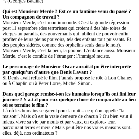
”.
(Georges Bataille)
Qui est Monsieur Merde ? Est-ce un fantôme venu du passé ?
Un compagnon de travail ?
Monsieur Merde, c’est mon immonde. C’est la grande régression
post 11 septembre (des terroristes qui croient à des his- toires de
vierges au paradis, des gouvernants qui jubilent de pouvoir enfin
profiter de leurs pleins pouvoirs, tels des enfants tout-puissants. Et
des peuples sidérés, comme des orphelins seuls dans le noir).
Monsieur Merde, c’est la peur, la phobie. L’enfance aussi. Monsieur
Merde, c’est le comble de l’étranger : l’immigré raciste.
Le personnage de Monsieur Oscar aurait-il pu être interprété
par quelqu’un d’autre que Denis Lavant ?
Si Denis avait refusé le film, j’aurais proposé le rôle à Lon Chaney
ou à Chaplin ou à Peter Lorre, Michel Simon.
Dans quel garage remise-t-on les humains lorsqu’ils ont fini leur
journée ? Y a-t-il pour eux quelque chose de comparable au lieu
où se termine le film ?
Là où les humains se garent pour la nuit – ce qu’on appelle “la
maison”. Mais où est la vraie demeure de chacun ? Ou bien vaut-il
mieux vivre sa vie par monts et par vaux, en explora- teur,
parcourant terres et mers ? Mais peut-être nos vraies maisons sont-
elles, déjà, nos ordinateurs ?