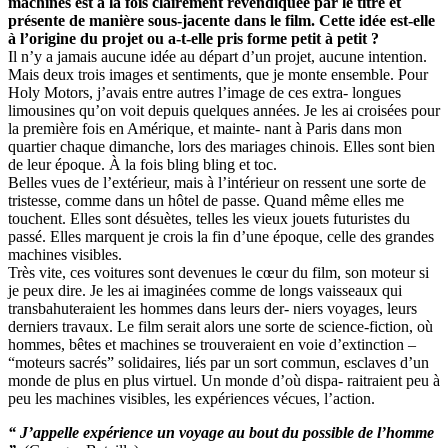
machines est à la fois clairement revendiquée par le titre et
présente de manière sous-jacente dans le film. Cette idée est-elle
à l’origine du projet ou a-t-elle pris forme petit à petit ?
Il n’y a jamais aucune idée au départ d’un projet, aucune intention.
Mais deux trois images et sentiments, que je monte ensemble. Pour
Holy Motors, j’avais entre autres l’image de ces extra- longues
limousines qu’on voit depuis quelques années. Je les ai croisées pour
la première fois en Amérique, et mainte- nant à Paris dans mon
quartier chaque dimanche, lors des mariages chinois. Elles sont bien
de leur époque. À la fois bling bling et toc.
Belles vues de l’extérieur, mais à l’intérieur on ressent une sorte de
tristesse, comme dans un hôtel de passe. Quand même elles me
touchent. Elles sont désuètes, telles les vieux jouets futuristes du
passé. Elles marquent je crois la fin d’une époque, celle des grandes
machines visibles.
Très vite, ces voitures sont devenues le cœur du film, son moteur si
je peux dire. Je les ai imaginées comme de longs vaisseaux qui
transbahuteraient les hommes dans leurs der- niers voyages, leurs
derniers travaux. Le film serait alors une sorte de science-fiction, où
hommes, bêtes et machines se trouveraient en voie d’extinction –
“moteurs sacrés” solidaires, liés par un sort commun, esclaves d’un
monde de plus en plus virtuel. Un monde d’où dispa- raitraient peu à
peu les machines visibles, les expériences vécues, l’action.
“ J’appelle expérience un voyage au bout du possible de l’homme