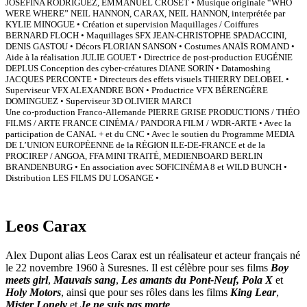
JOSEFINA RODRIGUEZ, EMMANUEL CROSET • Musique originale “WHO
WERE WHERE” NEIL HANNON, CARAX, NEIL HANNON, interprétée par
KYLIE MINOGUE • Création et supervision Maquillages / Coiffures
BERNARD FLOCH • Maquillages SFX JEAN-CHRISTOPHE SPADACCINI,
DENIS GASTOU • Décors FLORIAN SANSON • Costumes ANAÏS ROMAND •
Aide à la réalisation JULIE GOUET • Directrice de post-production EUGÉNIE
DEPLUS Conception des cyber-créatures DIANE SORIN • Datamoshing
JACQUES PERCONTE • Directeurs des effets visuels THIERRY DELOBEL •
Superviseur VFX ALEXANDRE BON • Productrice VFX BÉRENGÈRE
DOMINGUEZ • Superviseur 3D OLIVIER MARCI
Une co-production Franco-Allemande PIERRE GRISE PRODUCTIONS / THÉO
FILMS / ARTE FRANCE CINÉMA / PANDORA FILM / WDR-ARTE • Avec la
participation de CANAL + et du CNC • Avec le soutien du Programme MEDIA
DE L’UNION EUROPÉENNE de la RÉGION ILE-DE-FRANCE et de la
PROCIREP / ANGOA, FFA MINI TRAITÉ, MEDIENBOARD BERLIN
BRANDENBURG • En association avec SOFICINÉMA 8 et WILD BUNCH •
Distribution LES FILMS DU LOSANGE •
Leos Carax
Alex Dupont alias Leos Carax est un réalisateur et acteur français né
le 22 novembre 1960 à Suresnes. Il est célèbre pour ses films
Boy
meets girl
,
Mauvais sang
,
Les amants du Pont-Neuf,
Pola X
et
Holy Motors
, ainsi que pour ses rôles dans les films
King Lear
,
Mister Lonely
et
Je ne suis pas morte
.