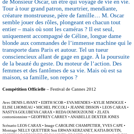
de Monsieur Oscar, un être qui voyage de vie en vie.
Tour à tour grand patron, meurtrier, mendiante,
créature monstrueuse, père de famille… M. Oscar
semble jouer des rôles, plongeant en chacun tout
entier – mais où sont les caméras ? Il est seul,
uniquement accompagné de Céline, longue dame
blonde aux commandes de l’immense machine qui le
transporte dans Paris et autour. Tel un tueur
consciencieux allant de gage en gage. À la poursuite
de la beauté du geste. Du moteur de l’action. Des
femmes et des fantômes de sa vie. Mais où est sa
maison, sa famille, son repos ?
Compétition Officielle
– Festival de Cannes 2012
Avec DENIS LAVANT • EDITH SCOB • EVA MENDES • KYLIE MINOGUE •
ELISE LHOMEAU • MICHEL PICCOLI • JEANNE DISSON • LEOS CARAX •
NASTYA GOLUBEVA CARAX • REDA OUMOUZOUNE • ZLATA
contorsionniste • GEOFFREY CARREY • ANABELLE DEXTER JONES
Scénario LEOS CARAX • Image CAROLINE CHAMPETIER, YVES CAPE •
Montage NELLY QUETTIER Son ERWAN KERZANET, KATIA BOUTIN,