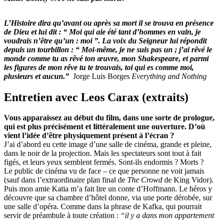
L’Histoire dira qu’avant ou après sa mort il se trouva en présence
de Dieu et lui dit : “ Moi qui aie été tant d’hommes en vain, je
voudrais n’être qu’un : moi ”. La voix du Seigneur lui répondit
depuis un
tourbillon : “ Moi-même, je ne suis pas un ; j’ai rêvé le
monde comme tu as rêvé ton œuvre, mon Shakespeare, et parmi
les figures de mon rêve tu te trouvais, toi qui es comme moi,
plusieurs et aucun.”
Jorge Luis Borges
Everything and Nothing
Entretien avec Leos Carax
(extraits)
Vous apparaissez au début du film, dans une sorte de prologue,
qui est plus précisément et littéralement une ouverture. D’où
vient l’idée d’être physiquement présent à l’écran ?
J’ai d’abord eu cette image d’une salle de cinéma, grande et pleine,
dans le noir de la projection. Mais les spectateurs sont tout à fait
figés, et leurs yeux semblent fermés. Sont-ils endormis ? Morts ?
Le public de cinéma vu de face – ce que personne ne voit jamais
(sauf dans l’extraordinaire plan final de
The Crowd
de King Vidor).
Puis mon amie Katia m’a fait lire un conte d’Hoffmann. Le héros y
découvre que sa chambre d’hôtel donne, via une porte dérobée, sur
une salle d’opéra. Comme dans la phrase de Kafka, qui pourrait
servir de préambule à toute création :
“il y a dans mon appartement