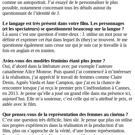
comme un autoportrait. J’ai essayé de le personnaliser le plus
possible, notamment concernant tous les détails autour du
questionnant de l’identité de J.
Le langage est très présent dans
votre film. Les personnages
(et
les spectateurs) se questionnent
beaucoup sur la langue ?
Là aussi c’est une question d’entre-deux : J. utilise un mot pour se
définir et exprimer cet état dans lequel ils (they) se trouvent. Je me
questionne également sans cesse sur qui je suis car je travaille à la
fois en anglais et en iranien.
Aviez-vous des modèles féminins étant plus jeune ?
Oui, d’abord dans la littérature avec par exemple l’auteure
canadienne Alice Monroe. Puis quand j’ai commencé à m’intéresser
à la réalisation, j’ai apprécié le travail de femmes comme Claire
Denis, Agnès Varda et Jane Campion, que j’ai eu la chance de
rencontrer lorsque j’ai reçu le premier prix Cinéfondation à Cannes,
en 2013. Je pense qu’elle a joué un grand rôle dans ma présence ici,
aujourd’hui. Elle m’a soutenue, c’est celle qui m’a attribué le prix, et
aidée avec le film.
Que pensez-vous de
la représentation des femmes
au cinéma ?
C’est une question très difficile, bien sûr. Je pense que plus on utilise
nos propres expériences dans la réalisation et la production d’un
film, plus on s’approche de la vérité, d’une bonne représentation.