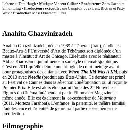
Labene et Tom Haigh •
Musique
Vincent Gillioz •
Producteurs
Zoes Uacho et
Simon Ling •
Producteurs exécutifs
Jane Campion, Joek Lest, Bictran et Patty
West •
Production
Mass Ornament Films
Anahita Ghazvinizadeh
Anahita Ghazvinizadeh, née en 1989 à Téhéran (Iran), étudie les
Beaux-Arts à l’Université d’Art de Téhéranet sort diplômée d’un
master à l’Institut d’Art de Chicago. Elleétudie avec le réalisateur
Abbas Kiarostami qui influencera son style cinématographique.
C’est en 2011 qu’elle débute une trilogie de court métrage ayant
pour protagonistes des enfants avec
When The Kid Was
A Kid
, puis
en 2013 avec
Needle
(produit aux États-Unis). Ce dernier est primé
au Festival de Cannes dans la sélection Cinéfondation où ,il reçoit le
Premier Prix. Elle est alors élue parmi l’une des 25 Nouvelles
Figures du Cinéma Indépendant par le Filmmaker Magazine la
même année. Elle est également la co-scénariste de
Mourning
(2011, Morteza Farshbaf). L’enfance, la paternité, le théâtre familial,
l’adolescence et l’identité de genre font partie de ses thèmes de
prédilection.
Filmographie