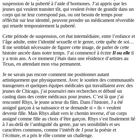
suspension de la puberté à l’aide d’hormones. J’ai appris que les
jeunes qui veulent transiter tôt, qui veulent éviter de grandir dans un
corps qui ne leur correspond pas, ou ont besoin de temps pour
réfléchir sur leur identité, peuvent prendre un médicament réversible
qui retarde temporairement la puberté.
Cette période de suspension, cet état intermédiaire, entre l’enfance et
l’âge adulte, entre l’identité sexuelle et le genre, cette quête de soi…
Il me semblait nécessaire de figurer cette image, de parler de cette
histoire ancrée dans notre temps. J’ai commencé à écrire
Il ou elle
il
y a trois ans. A ce moment j’étais dans une résidence d’artistes au
Texas, en attendant mon visa permanent.
Je ne savais pas encore comment me positionner autant
artistiquement que physiquement. Avec le soutien des communautés
transgenres et quelques équipes médicales qui travaillaient avec des
jeunes de Chicago, j’ai poursuivi mes recherches et débuté un
casting dans des centre médicaux pour jeunes. C’est là que j’ai
rencontré Rhys, le jeune acteur du film. Dans l’histoire, J a été
assigné garçon à sa naissance et se demande si « ils » veulent
devenir fille. Mais Rhys allait vers le chemin inverse, d’un corps
assigné comme fille au choix d’être garçon. Rhys s’est finalement lié
à J au-delà de l’ambiguïté du genre, par ses sensibilités et ses
caractères communs, comme l’intérêt de J pour la poésie et
l’écriture, et a pris le rôle comme un challenge.