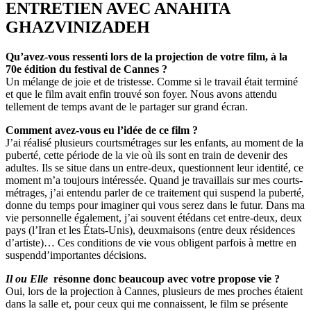
ENTRETIEN AVEC ANAHITA
GHAZVINIZADEH
Qu’avez-vous ressenti lors
de la projection de votre film,
à la
70e édition du festival
de Cannes ?
Un mélange de joie et de tristesse. Comme si le travail était terminé
et que le film avait enfin trouvé son foyer. Nous avons attendu
tellement de temps avant de le partager sur grand écran.
Comment avez-vous eu l’idée
de ce film ?
J’ai réalisé plusieurs courtsmétrages sur les enfants, au moment de la
puberté, cette période de la vie où ils sont en train de devenir des
adultes. Ils se situe dans un entre-deux, questionnent leur identité, ce
moment m’a toujours intéressée. Quand je travaillais sur mes courts-
métrages, j’ai entendu parler de ce traitement qui suspend la puberté,
donne du temps pour imaginer qui vous serez dans le futur. Dans ma
vie personnelle également, j’ai souvent étédans cet entre-deux, deux
pays (l’Iran et les États-Unis), deuxmaisons (entre deux résidences
d’artiste)… Ces conditions de vie vous obligent parfois à mettre en
suspendd’importantes décisions.
Il ou Elle
résonne
donc beaucoup avec
votre propose vie ?
Oui, lors de la projection à Cannes, plusieurs de mes proches étaient
dans la salle et, pour ceux qui me connaissent, le film se présente