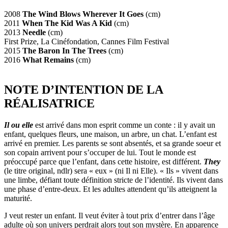
2008
The Wind Blows Wherever It Goes
(cm)
2011
When The Kid Was A Kid
(cm)
2013
Needle
(cm)
First Prize, La Cinéfondation, Cannes Film Festival
2015
The Baron In The Trees
(cm)
2016
What Remains
(cm)
NOTE D’INTENTION DE LA
RÉALISATRICE
Il ou elle
est arrivé dans mon esprit comme un conte : il y avait un
enfant, quelques fleurs, une maison, un arbre, un chat. L’enfant est
arrivé en premier. Les parents se sont absentés, et sa grande soeur et
son copain arrivent pour s’occuper de lui. Tout le monde est
préoccupé parce que l’enfant, dans cette histoire, est différent.
They
(le titre original, ndlr) sera « eux » (ni Il ni Elle). « Ils » vivent dans
une limbe, défiant toute définition stricte de l’identité. Ils vivent dans
une phase d’entre-deux. Et les adultes attendent qu’ils atteignent la
maturité.
J veut rester un enfant. Il veut éviter à tout prix d’entrer dans l’âge
adulte où son univers perdrait alors tout son mystère. En apparence