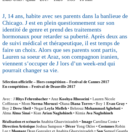
J, 14 ans, habite avec ses parents dans la banlieue de
Chicago. J est en plein questionnement sur son
identité de genre et prend des traitements
hormonaux pour retarder sa puberté. Après deux ans
de suivi médical et thérapeutique, il est temps de
faire un choix. Alors que ses parents sont partis,
Lauren sa soeur et Araz, son compagnon iranien,
viennent s’occuper de J lors d’un week-end qui
pourrait changer sa vie.
Sélection officielle – Hors compétition – Festival de Cannes 2017
En compétition – Festival de Deauville 2017
Avec : J
Rhys Fehrenbacher
• Araz
Koohya Rhosseini
• Lauren Nicole
Coffineau • Mom
Norma Moruzzi
•Diana
Diana Torres
• Boy 1
Evan Gray
•
Boy 2
Drew Sheil
• Negar
Leyla Mofleh
• Behrouz
Mohammad Aghebati
•
Alma
Alma Sinai
• Kian
Arian Naghshineh
• Kimia
Ava Naghshineh
Réalisation et scénario
Anahita Ghazvinizadeh •
Image
Carolina Costa •
Direction Artistique
Joshua Sampson •
Décor
Yong Oklee •
Costumes
Robin
Lee •
Montage
Dean Gonzalez et Anahita Ghazvinizadeh •
Son
Samuel Guarda