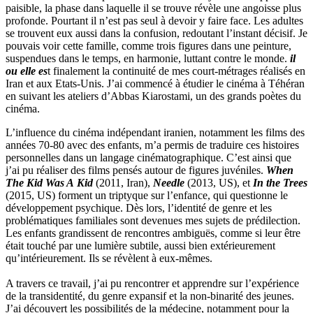
paisible, la phase dans laquelle il se trouve révèle une angoisse plus
profonde. Pourtant il n’est pas seul à devoir y faire face. Les adultes
se trouvent eux aussi dans la confusion, redoutant l’instant décisif. Je
pouvais voir cette famille, comme trois figures dans une peinture,
suspendues dans le temps, en harmonie, luttant contre le monde.
il
ou elle es
t finalement la continuité de mes court-métrages réalisés en
Iran et aux Etats-Unis. J’ai commencé à étudier le cinéma à Téhéran
en suivant les ateliers d’Abbas Kiarostami, un des grands poètes du
cinéma.
L’influence du cinéma indépendant iranien, notamment les films des
années 70-80 avec des enfants, m’a permis de traduire ces histoires
personnelles dans un langage cinématographique. C’est ainsi que
j’ai pu réaliser des films pensés autour de figures juvéniles.
When
The Kid Was A
Kid
(2011, Iran),
Needle
(2013, US), et
In the
Trees
(2015, US) forment un triptyque sur l’enfance, qui questionne le
développement psychique. Dès lors, l’identité de genre et les
problématiques familiales sont devenues mes sujets de prédilection.
Les enfants grandissent de rencontres ambiguës, comme si leur être
était touché par une lumière subtile, aussi bien extérieurement
qu’intérieurement. Ils se révèlent à eux-mêmes.
A travers ce travail, j’ai pu rencontrer et apprendre sur l’expérience
de la transidentité, du genre expansif et la non-binarité des jeunes.
J’ai découvert les possibilités de la médecine, notamment pour la