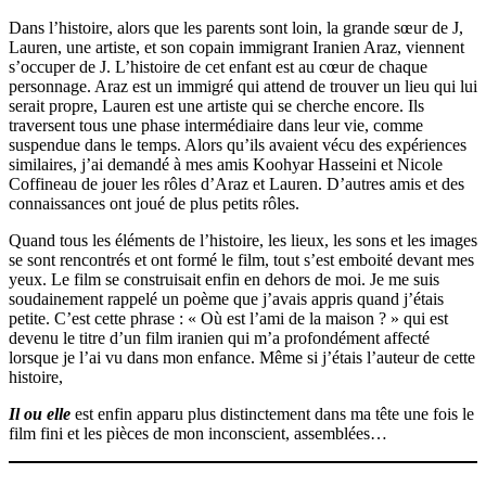
Dans l’histoire, alors que les parents sont loin, la grande sœur de J,
Lauren, une artiste, et son copain immigrant Iranien Araz, viennent
s’occuper de J. L’histoire de cet enfant est au cœur de chaque
personnage. Araz est un immigré qui attend de trouver un lieu qui lui
serait propre, Lauren est une artiste qui se cherche encore. Ils
traversent tous une phase intermédiaire dans leur vie, comme
suspendue dans le temps. Alors qu’ils avaient vécu des expériences
similaires, j’ai demandé à mes amis Koohyar Hasseini et Nicole
Coffineau de jouer les rôles d’Araz et Lauren. D’autres amis et des
connaissances ont joué de plus petits rôles.
Quand tous les éléments de l’histoire, les lieux, les sons et les images
se sont rencontrés et ont formé le film, tout s’est emboité devant mes
yeux. Le film se construisait enfin en dehors de moi. Je me suis
soudainement rappelé un poème que j’avais appris quand j’étais
petite. C’est cette phrase : « Où est l’ami de la maison ? » qui est
devenu le titre d’un film iranien qui m’a profondément affecté
lorsque je l’ai vu dans mon enfance. Même si j’étais l’auteur de cette
histoire,
Il ou elle
est enfin apparu plus distinctement dans ma tête une fois le
film fini et les pièces de mon inconscient, assemblées…