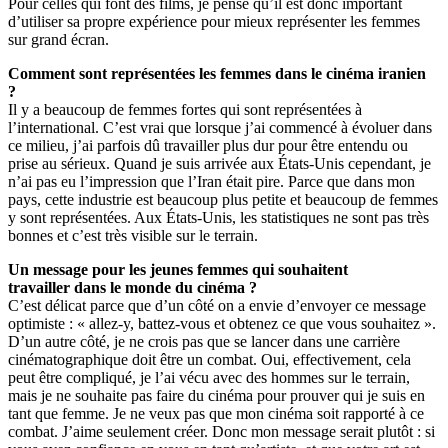
Pour celles qui font des films, je pense qu’il est donc important
d’utiliser sa propre expérience pour mieux représenter les femmes
sur grand écran.
Comment sont représentées les
femmes dans le cinéma iranien
?
Il y a beaucoup de femmes fortes qui sont représentées à
l’international. C’est vrai que lorsque j’ai commencé à évoluer dans
ce milieu, j’ai parfois dû travailler plus dur pour être entendu ou
prise au sérieux. Quand je suis arrivée aux États-Unis cependant, je
n’ai pas eu l’impression que l’Iran était pire. Parce que dans mon
pays, cette industrie est beaucoup plus petite et beaucoup de femmes
y sont représentées. Aux États-Unis, les statistiques ne sont pas très
bonnes et c’est très visible sur le terrain.
Un message pour les jeunes
femmes qui souhaitent
travailler
dans le monde du cinéma ?
C’est délicat parce que d’un côté on a envie d’envoyer ce message
optimiste : « allez-y, battez-vous et obtenez ce que vous souhaitez ».
D’un autre côté, je ne crois pas que se lancer dans une carrière
cinématographique doit être un combat. Oui, effectivement, cela
peut être compliqué, je l’ai vécu avec des hommes sur le terrain,
mais je ne souhaite pas faire du cinéma pour prouver qui je suis en
tant que femme. Je ne veux pas que mon cinéma soit rapporté à ce
combat. J’aime seulement créer. Donc mon message serait plutôt : si