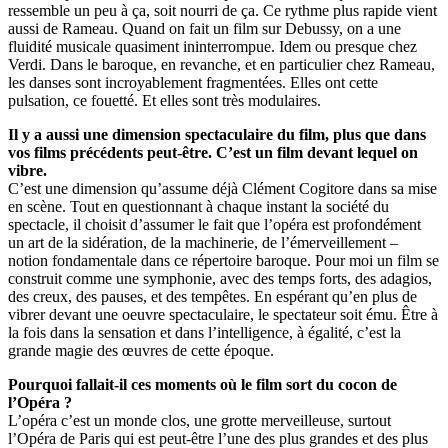
ressemble un peu à ça, soit nourri de ça. Ce rythme plus rapide vient
aussi de Rameau. Quand on fait un film sur Debussy, on a une
fluidité musicale quasiment ininterrompue. Idem ou presque chez
Verdi. Dans le baroque, en revanche, et en particulier chez Rameau,
les danses sont incroyablement fragmentées. Elles ont cette
pulsation, ce fouetté. Et elles sont très modulaires.
Il y a aussi une dimension spectaculaire du film, plus que dans
vos films précédents peut-être. C’est un film devant lequel on
vibre.
C’est une dimension qu’assume déjà Clément Cogitore dans sa mise
en scène. Tout en questionnant à chaque instant la société du
spectacle, il choisit d’assumer le fait que l’opéra est profondément
un art de la sidération, de la machinerie, de l’émerveillement –
notion fondamentale dans ce répertoire baroque. Pour moi un film se
construit comme une symphonie, avec des temps forts, des adagios,
des creux, des pauses, et des tempêtes. En espérant qu’en plus de
vibrer devant une oeuvre spectaculaire, le spectateur soit ému. Être à
la fois dans la sensation et dans l’intelligence, à égalité, c’est la
grande magie des œuvres de cette époque.
Pourquoi fallait-il ces moments où le film sort du cocon de
l’Opéra ?
L’opéra c’est un monde clos, une grotte merveilleuse, surtout
l’Opéra de Paris qui est peut-être l’une des plus grandes et des plus