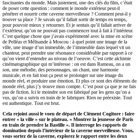
fascinantes du monde. Mais justement, une des clés du film, c’était
de poser cette question : comment le monde extérieur peut-il
pénétrer et nourrir cette caverne merveilleuse ? Comment peut-il y
trouver sa place ? Je savais qu’il fallait sortir de temps en temps,
pour pouvoir mieux y retourner. Et je sentais qu’il fallait arriver de
l’extérieur, qu’on ne pouvait pas commencer tout à fait à l’intérieur.
C’est quelque chose que j’avais expérimenté avec la mise en scène
de Pelléas et Mélisande à Moscou : à quel point une image de la
ville, une image d’un immeuble, de l’immeuble dans lequel vit un
chanteur, peut prendre une résonance considérable par rapport à ce
qu’on vient d’entendre au niveau de l’oeuvre. C’est cette alchimie
cinématographique qui m’intéresse : on est dans Rameau, on a un
son, une mélodie, des personnages, un chant, une harmonie
musicale, et en fait tout ça peut se prolonger sur une image du
monde réel, et produire une émotion. Et plus ce sont des éléments du
monde réel, plus j’y trouve mon compte. C’est pour ça que je ne fais
pas de fiction. Ici le moindre son est fabriqué par les gens qu’on a
vus, qu’on a suivis en train de le fabriquer. Rien ne préexiste. Tout
est authentique. Tout est brut.
Cela rejoint aussi le voeu de départ de Clément Cogitore : faire
entrer « la ville » sur le plateau. « Montrer la jeunesse de Paris
en train de prendre la Bastille ». Il interroge les rapports de
domination depuis l’intérieur de la caverne merveilleuse. Vous,
vous sortez de la caverne, explorez le rapport entre les deux