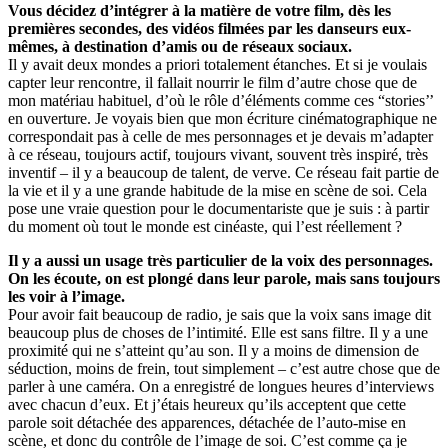
Vous décidez d’intégrer à la matière de votre film, dès les
premières secondes, des vidéos filmées par les danseurs eux-
mêmes, à destination d’amis ou de réseaux sociaux.
Il y avait deux mondes a priori totalement étanches. Et si je voulais
capter leur rencontre, il fallait nourrir le film d’autre chose que de
mon matériau habituel, d’où le rôle d’éléments comme ces “stories’’
en ouverture. Je voyais bien que mon écriture cinématographique ne
correspondait pas à celle de mes personnages et je devais m’adapter
à ce réseau, toujours actif, toujours vivant, souvent très inspiré, très
inventif – il y a beaucoup de talent, de verve. Ce réseau fait partie de
la vie et il y a une grande habitude de la mise en scène de soi. Cela
pose une vraie question pour le documentariste que je suis : à partir
du moment où tout le monde est cinéaste, qui l’est réellement ?
Il y a aussi un usage très particulier de la voix des personnages.
On les écoute, on est plongé dans leur parole, mais sans toujours
les voir à l’image.
Pour avoir fait beaucoup de radio, je sais que la voix sans image dit
beaucoup plus de choses de l’intimité. Elle est sans filtre. Il y a une
proximité qui ne s’atteint qu’au son. Il y a moins de dimension de
séduction, moins de frein, tout simplement – c’est autre chose que de
parler à une caméra. On a enregistré de longues heures d’interviews
avec chacun d’eux. Et j’étais heureux qu’ils acceptent que cette
parole soit détachée des apparences, détachée de l’auto-mise en
scène, et donc du contrôle de l’image de soi. C’est comme ça je