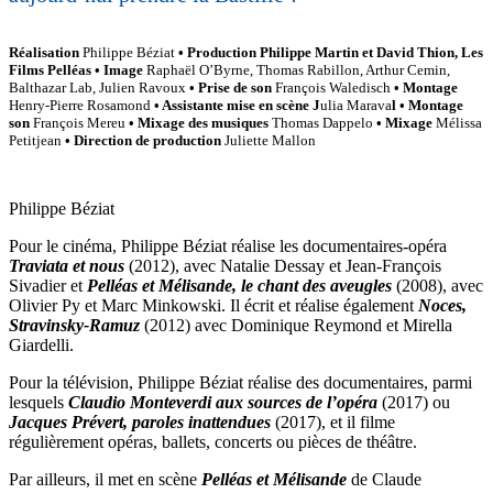
Réalisation
Philippe Béziat
• Production
Philippe Martin et David Thion, Les
Films Pelléas
• Image
Raphaël O’Byrne, Thomas Rabillon, Arthur Cemin,
Balthazar Lab, Julien Ravoux
• Prise de son
François Waledisch
• Montage
Henry-Pierre Rosamond
• Assistante mise en scène
J
ulia Marava
l
• Montage
son
François Mereu
• Mixage des musiques
Thomas Dappelo
• Mixage
Mélissa
Petitjean
• Direction de production
Juliette Mallon
Philippe Béziat
Pour le cinéma, Philippe Béziat réalise les documentaires-opéra
Traviata et nous
(2012), avec Natalie Dessay et Jean-François
Sivadier et
Pelléas et Mélisande, le chant des aveugles
(2008), avec
Olivier Py et Marc Minkowski. Il écrit et réalise également
Noces,
Stravinsky-Ramuz
(2012) avec Dominique Reymond et Mirella
Giardelli.
Pour la télévision, Philippe Béziat réalise des documentaires, parmi
lesquels
Claudio Monteverdi aux sources de l’opéra
(2017) ou
Jacques Prévert, paroles inattendues
(2017), et il filme
régulièrement opéras, ballets, concerts ou pièces de théâtre.
Par ailleurs, il met en scène
Pelléas et Mélisande
de Claude