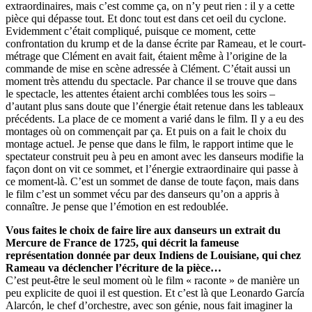
extraordinaires, mais c’est comme ça, on n’y peut rien : il y a cette
pièce qui dépasse tout. Et donc tout est dans cet oeil du cyclone.
Evidemment c’était compliqué, puisque ce moment, cette
confrontation du krump et de la danse écrite par Rameau, et le court-
métrage que Clément en avait fait, étaient même à l’origine de la
commande de mise en scène adressée à Clément. C’était aussi un
moment très attendu du spectacle. Par chance il se trouve que dans
le spectacle, les attentes étaient archi comblées tous les soirs –
d’autant plus sans doute que l’énergie était retenue dans les tableaux
précédents. La place de ce moment a varié dans le film. Il y a eu des
montages où on commençait par ça. Et puis on a fait le choix du
montage actuel. Je pense que dans le film, le rapport intime que le
spectateur construit peu à peu en amont avec les danseurs modifie la
façon dont on vit ce sommet, et l’énergie extraordinaire qui passe à
ce moment-là. C’est un sommet de danse de toute façon, mais dans
le film c’est un sommet vécu par des danseurs qu’on a appris à
connaître. Je pense que l’émotion en est redoublée.
Vous faites le choix de faire lire aux danseurs un extrait du
Mercure de France de 1725, qui décrit la fameuse
représentation donnée par deux Indiens de Louisiane, qui chez
Rameau va déclencher l’écriture de la pièce…
C’est peut-être le seul moment où le film « raconte » de manière un
peu explicite de quoi il est question. Et c’est là que Leonardo García
Alarcón, le chef d’orchestre, avec son génie, nous fait imaginer la