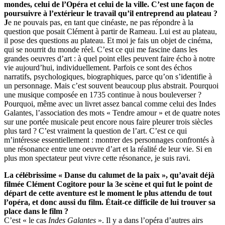
mondes, celui de l’Opéra et celui de la ville. C’est une façon de
poursuivre à l’extérieur le travail qu’il entreprend au plateau ?
J
e ne pouvais pas, en tant que cinéaste, ne pas répondre à la
question que posait Clément à partir de Rameau. Lui est au plateau,
il pose des questions au plateau. Et moi je fais un objet de cinéma,
qui se nourrit du monde réel. C’est ce qui me fascine dans les
grandes oeuvres d’art : à quel point elles peuvent faire écho à notre
vie aujourd’hui, individuellement. Parfois ce sont des échos
narratifs, psychologiques, biographiques, parce qu’on s’identifie à
un personnage. Mais c’est souvent beaucoup plus abstrait. Pourquoi
une musique composée en 1735 continue à nous bouleverser ?
Pourquoi, même avec un livret assez bancal comme celui des Indes
Galantes, l’association des mots « Tendre amour » et de quatre notes
sur une portée musicale peut encore nous faire pleurer trois siècles
plus tard ? C’est vraiment la question de l’art. C’est ce qui
m’intéresse essentiellement : montrer des personnages confrontés à
une résonance entre une oeuvre d’art et la réalité de leur vie. Si en
plus mon spectateur peut vivre cette résonance, je suis ravi.
La célébrissime « Danse du calumet de la paix », qu’avait déjà
filmée Clément Cogitore pour la 3e scène et qui fut le point de
départ de cette aventure est le moment le plus attendu de tout
l’opéra, et donc aussi du film. Était-ce difficile de lui trouver sa
place dans le film ?
C’est « le cas
Indes Galantes
». Il y a dans l’opéra d’autres airs