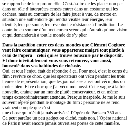
se rapproche de leur propre rôle. C’est-à-dire de les placer non pas
dans un rôle d’interprètes censés entrer dans un costume qui les
cachera, mais au contraire de les faire jouer à vue, de mettre en
situation une authenticité qui rendra visible leur énergie, leur
identité, leur personne, leur éventuelle résistance à l’institution. Le
contraire en somme d’un metteur en scène qui n’aurait qu’une vision
et qui demanderait à tout le monde de s’y plier.
Dans la partition entre ces deux mondes que Clément Cogitore
veut faire communiquer, vous appartenez malgré tout plutôt à
celui de l’opéra – celui qui se trouve bousculé par le dispositif.
Et donc inévitablement vous vous retrouvez, vous aussi,
bousculé dans vos habitudes de cinéaste.
Oui, et tout l’enjeu était de répondre à ça. Pour moi, c’est le corps du
film : revivre ce choc, que les spectateurs ont vécu pendant les trois
heures de représentation, que les journalistes aussi ont vécu plus ou
moins bien. Et ce choc que j’ai vécu moi aussi. Cette vague à la fois
nouvelle, crainte par un monde plutôt conservateur, et en même
temps extraordinairement attendue. Presque inespérée. Je me le suis
souvent répété pendant le montage du film : personne ne se rend
vraiment compte que c’est
une chose qui n’était jamais arrivée à l’Opéra de Paris en 350 ans.
Ça peut paraître un peu gadget ou cliché, mais non, l’Opéra national
de Paris n’avait encore jamais ouvert ses portes de cette manière.