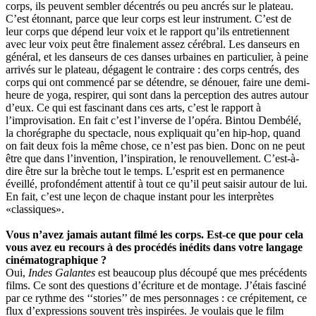
corps, ils peuvent sembler décentrés ou peu ancrés sur le plateau.
C’est étonnant, parce que leur corps est leur instrument. C’est de
leur corps que dépend leur voix et le rapport qu’ils entretiennent
avec leur voix peut être finalement assez cérébral. Les danseurs en
général, et les danseurs de ces danses urbaines en particulier, à peine
arrivés sur le plateau, dégagent le contraire : des corps centrés, des
corps qui ont commencé par se détendre, se dénouer, faire une demi-
heure de yoga, respirer, qui sont dans la perception des autres autour
d’eux. Ce qui est fascinant dans ces arts, c’est le rapport à
l’improvisation. En fait c’est l’inverse de l’opéra. Bintou Dembélé,
la chorégraphe du spectacle, nous expliquait qu’en hip-hop, quand
on fait deux fois la même chose, ce n’est pas bien. Donc on ne peut
être que dans l’invention, l’inspiration, le renouvellement. C’est-à-
dire être sur la brèche tout le temps. L’esprit est en permanence
éveillé, profondément attentif à tout ce qu’il peut saisir autour de lui.
En fait, c’est une leçon de chaque instant pour les interprètes
«classiques».
Vous n’avez jamais autant filmé les corps. Est-ce que pour cela
vous avez eu recours à des procédés inédits dans votre langage
cinématographique ?
Oui,
Indes Galantes
est beaucoup plus découpé que mes précédents
films. Ce sont des questions d’écriture et de montage. J’étais fasciné
par ce rythme des ‘‘stories’’ de mes personnages : ce crépitement, ce
flux d’expressions souvent très inspirées. Je voulais que le film