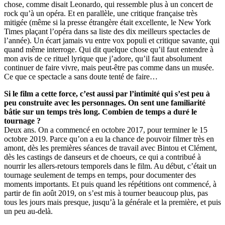
chose, comme disait Leonardo, qui ressemble plus à un concert de
rock qu’à un opéra. Et en parallèle, une critique française très
mitigée (même si la presse étrangère était excellente, le New York
Times plaçant l’opéra dans sa liste des dix meilleurs spectacles de
l’année). Un écart jamais vu entre vox populi et critique savante, qui
quand même interroge. Qui dit quelque chose qu’il faut entendre à
mon avis de ce rituel lyrique que j’adore, qu’il faut absolument
continuer de faire vivre, mais peut-être pas comme dans un musée.
Ce que ce spectacle a sans doute tenté de faire…
Si le film a cette force, c’est aussi par l’intimité qui s’est peu à
peu construite avec les personnages. On sent une familiarité
bâtie sur un temps très long. Combien de temps a duré le
tournage ?
Deux ans. On a commencé en octobre 2017, pour terminer le 15
octobre 2019. Parce qu’on a eu la chance de pouvoir filmer très en
amont, dès les premières séances de travail avec Bintou et Clément,
dès les castings de danseurs et de choeurs, ce qui a contribué à
nourrir les allers-retours temporels dans le film. Au début, c’était un
tournage seulement de temps en temps, pour documenter des
moments importants. Et puis quand les répétitions ont commencé, à
partir de fin août 2019, on s’est mis à tourner beaucoup plus, pas
tous les jours mais presque, jusqu’à la générale et la première, et puis
un peu au-delà.