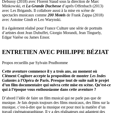
Debussy (2018) avec Florent Siaud sous la direction de Marc
Minkowski, et
La Grande Duchesse
d’après Offenbach (2013)
avec Les Brigands. Il collabore aussi à la mise en scène de
spectacles musicaux comme
200 Motels
de Frank Zappa (2018)
avec Antoine Gindt et Leo Warynski.
Il a également réalisé pour France Culture une série de portraits
d’artistes dont Jean Dubuffet, Giorgio Morandi, Jean Tinguely,
Edgar Varèse ou James Ensor.
ENTRETIEN AVEC PHILIPPE BÉZIAT
Propos recueillis par Sylvain Prudhomme
Cette aventure commence il y a trois ans, au moment où
Clément Cogitore accepte la proposition de monter
Les Indes
Galantes
à l’Opéra de Paris. Presque tout de suite naît le projet
d’un film documentaire qui suivra cette mise en scène. Qu’est-ce
qui à l’époque vous enthousiasme dans cette aventure ?
D’abord l’idée de faire un film musical qui ne parle pas que de
musique. Je fais depuis toujours des films musicaux, des films sur la
musique, c’est-à-dire que la musique est pour moi la matière d’un
travail cinématographique. Il y a des réalisateurs qui adaptent des