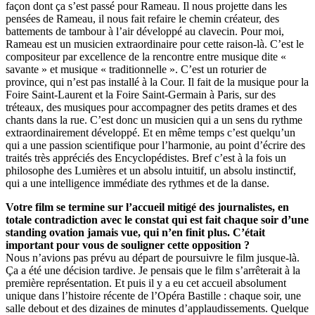
façon dont ça s’est passé pour Rameau. Il nous projette dans les
pensées de Rameau, il nous fait refaire le chemin créateur, des
battements de tambour à l’air développé au clavecin. Pour moi,
Rameau est un musicien extraordinaire pour cette raison-là. C’est le
compositeur par excellence de la rencontre entre musique dite «
savante » et musique « traditionnelle ». C’est un roturier de
province, qui n’est pas installé à la Cour. Il fait de la musique pour la
Foire Saint-Laurent et la Foire Saint-Germain à Paris, sur des
tréteaux, des musiques pour accompagner des petits drames et des
chants dans la rue. C’est donc un musicien qui a un sens du rythme
extraordinairement développé. Et en même temps c’est quelqu’un
qui a une passion scientifique pour l’harmonie, au point d’écrire des
traités très appréciés des Encyclopédistes. Bref c’est à la fois un
philosophe des Lumières et un absolu intuitif, un absolu instinctif,
qui a une intelligence immédiate des rythmes et de la danse.
Votre film se termine sur l’accueil mitigé des journalistes, en
totale contradiction avec le constat qui est fait chaque soir d’une
standing ovation jamais vue, qui n’en finit plus. C’était
important pour vous de souligner cette opposition ?
Nous n’avions pas prévu au départ de poursuivre le film jusque-là.
Ça a été une décision tardive. Je pensais que le film s’arrêterait à la
première représentation. Et puis il y a eu cet accueil absolument
unique dans l’histoire récente de l’Opéra Bastille : chaque soir, une
salle debout et des dizaines de minutes d’applaudissements. Quelque