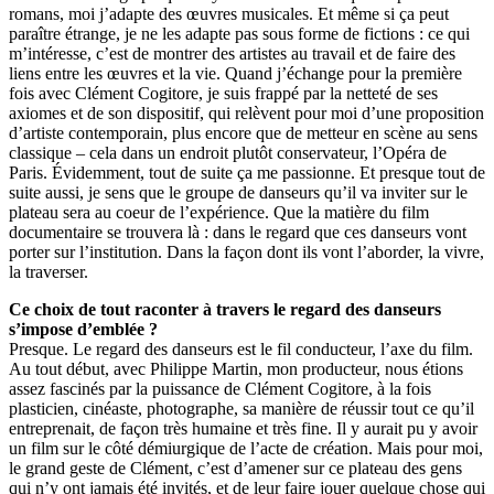
romans, moi j’adapte des œuvres musicales. Et même si ça peut
paraître étrange, je ne les adapte pas sous forme de fictions : ce qui
m’intéresse, c’est de montrer des artistes au travail et de faire des
liens entre les œuvres et la vie. Quand j’échange pour la première
fois avec Clément Cogitore, je suis frappé par la netteté de ses
axiomes et de son dispositif, qui relèvent pour moi d’une proposition
d’artiste contemporain, plus encore que de metteur en scène au sens
classique – cela dans un endroit plutôt conservateur, l’Opéra de
Paris. Évidemment, tout de suite ça me passionne. Et presque tout de
suite aussi, je sens que le groupe de danseurs qu’il va inviter sur le
plateau sera au coeur de l’expérience. Que la matière du film
documentaire se trouvera là : dans le regard que ces danseurs vont
porter sur l’institution. Dans la façon dont ils vont l’aborder, la vivre,
la traverser.
Ce choix de tout raconter à travers le regard des danseurs
s’impose d’emblée ?
Presque. Le regard des danseurs est le fil conducteur, l’axe du film.
Au tout début, avec Philippe Martin, mon producteur, nous étions
assez fascinés par la puissance de Clément Cogitore, à la fois
plasticien, cinéaste, photographe, sa manière de réussir tout ce qu’il
entreprenait, de façon très humaine et très fine. Il y aurait pu y avoir
un film sur le côté démiurgique de l’acte de création. Mais pour moi,
le grand geste de Clément, c’est d’amener sur ce plateau des gens
qui n’y ont jamais été invités, et de leur faire jouer quelque chose qui