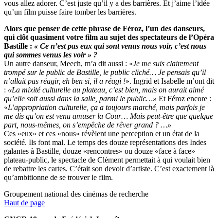
vous allez adorer. C’est juste qu’il y a des barrières. Et j’aime l’idée
qu’un film puisse faire tomber les barrières.
Alors que penser de cette phrase de Féroz, l’un des danseurs,
qui clôt quasiment votre film au sujet des spectateurs de l’Opéra
Bastille :
« Ce n’est pas eux qui sont venus nous voir, c’est nous
qui sommes venus les voir » ?
Un autre danseur, Meech, m’a dit aussi : «
Je me suis clairement
trompé sur le public de Bastille, le public cliché… Je pensais qu’il
n’allait pas réagir, eh ben si, il a réagi !
». Ingrid et Isabelle m’ont dit
:
«La mixité culturelle au plateau, c’est bien, mais on aurait aimé
qu’elle soit aussi dans la salle, parmi le public…»
Et Féroz encore :
«
L’appropriation culturelle, ça a toujours marché, mais parfois je
me dis qu’on est venu amuser la Cour… Mais peut‑être que quelque
part, nous-mêmes, on s’empêche de rêver grand ? …»
Ces «eux» et ces «nous» révèlent une perception et un état de la
société. Ils font mal. Le temps des douze représentations des Indes
galantes à Bastille, douze «rencontres» ou douze «face à face»
plateau-public, le spectacle de Clément permettait à qui voulait bien
de rebattre les cartes. C’était son devoir d’artiste. C’est exactement là
qu’ambitionne de se trouver le film.
Groupement national des cinémas de recherche
Haut de page