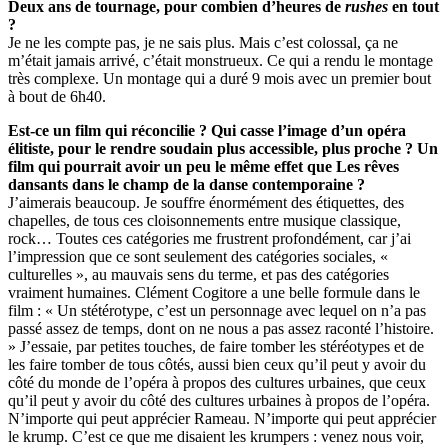
Deux ans de tournage, pour combien d’heures de
rushes
en tout
?
Je ne les compte pas, je ne sais plus. Mais c’est colossal, ça ne
m’était jamais arrivé, c’était monstrueux. Ce qui a rendu le montage
très complexe. Un montage qui a duré 9 mois avec un premier bout
à bout de 6h40.
Est-ce un film qui réconcilie ? Qui casse l’image d’un opéra
élitiste, pour le rendre soudain plus accessible, plus proche ? Un
film qui pourrait avoir un peu le même effet que Les rêves
dansants dans le champ de la danse contemporaine ?
J’aimerais beaucoup. Je souffre énormément des étiquettes, des
chapelles, de tous ces cloisonnements entre musique classique,
rock… Toutes ces catégories me frustrent profondément, car j’ai
l’impression que ce sont seulement des catégories sociales, «
culturelles », au mauvais sens du terme, et pas des catégories
vraiment humaines. Clément Cogitore a une belle formule dans le
film : « Un stétérotype, c’est un personnage avec lequel on n’a pas
passé assez de temps, dont on ne nous a pas assez raconté l’histoire.
» J’essaie, par petites touches, de faire tomber les stéréotypes et de
les faire tomber de tous côtés, aussi bien ceux qu’il peut y avoir du
côté du monde de l’opéra à propos des cultures urbaines, que ceux
qu’il peut y avoir du côté des cultures urbaines à propos de l’opéra.
N’importe qui peut apprécier Rameau. N’importe qui peut apprécier
le krump. C’est ce que me disaient les krumpers : venez nous voir,