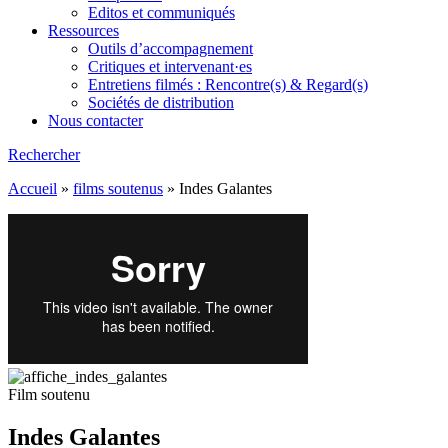
Editos et communiqués
Ressources
Outils d’accompagnement
Critiques et intervenant·es
Entretiens filmés : Rencontre(s) & Regard(s)
Sociétés de distribution
Nous contacter
Rechercher
Accueil
»
films soutenus
»
Indes Galantes
Film soutenu
Indes Galantes