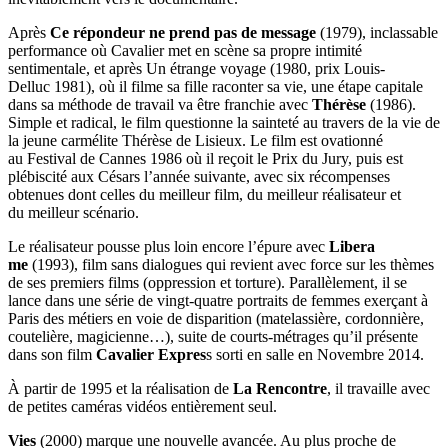
Après
Ce répondeur ne prend pas de message
(1979), inclassable
performance où Cavalier met en scène sa propre intimité
sentimentale, et après Un étrange voyage (1980, prix Louis-
Delluc 1981), où il filme sa fille raconter sa vie, une étape capitale
dans sa méthode de travail va être franchie avec
Thérèse
(1986).
Simple et radical, le film questionne la sainteté au travers de la vie de
la jeune carmélite Thérèse de Lisieux. Le film est ovationné
au Festival de Cannes 1986 où il reçoit le Prix du Jury, puis est
plébiscité aux Césars l’année suivante, avec six récompenses
obtenues dont celles du meilleur film, du meilleur réalisateur et
du meilleur scénario.
Le réalisateur pousse plus loin encore l’épure avec
Libera
me
(1993), film sans dialogues qui revient avec force sur les thèmes
de ses premiers films (oppression et torture). Parallèlement, il se
lance dans une série de vingt-quatre portraits de femmes exerçant à
Paris des métiers en voie de disparition (matelassière, cordonnière,
coutelière, magicienne…), suite de courts-métrages qu’il présente
dans son film
Cavalier Expres
s sorti en salle en Novembre 2014.
À partir de 1995 et la réalisation de
La Rencontre
, il travaille avec
de petites caméras vidéos entièrement seul.
Vies
(2000) marque une nouvelle avancée. Au plus proche de