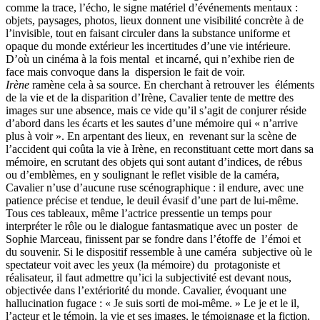
comme la trace, l’écho, le signe matériel d’événements mentaux :
objets, paysages, photos, lieux donnent une visibilité concrète à de
l’invisible, tout en faisant circuler dans la substance uniforme et
opaque du monde extérieur les incerti­tudes d’une vie intérieure.
D’où un cinéma à la fois mental et incarné, qui n’exhibe rien de
face mais convoque dans la dispersion le fait de voir.
Irène
ramène cela à sa source. En cherchant à retrouver les éléments
de la vie et de la disparition d’Irène, Cavalier tente de mettre des
images sur une absence, mais ce vide qu’il s’agit de conjurer réside
d’abord dans les écarts et les sautes d’une mémoire qui « n’arrive
plus à voir ». En arpentant des lieux, en revenant sur la scène de
l’accident qui coûta la vie à Irène, en reconstituant cette mort dans sa
mémoire, en scrutant des objets qui sont autant d’indices, de rébus
ou d’emblèmes, en y soulignant le reflet visible de la caméra,
Cavalier n’use d’aucune ruse scénographique : il endure, avec une
patience précise et tendue, le deuil évasif d’une part de lui-même.
Tous ces tableaux, même l’actrice pressentie un temps pour
interpréter le rôle ou le dialogue fantasmatique avec un poster de
Sophie Marceau, finissent par se fondre dans l’étoffe de l’émoi et
du souvenir. Si le dispositif ressemble à une caméra subjective où le
spectateur voit avec les yeux (la mémoire) du protagoniste et
réalisateur, il faut admettre qu’ici la subjectivité est devant nous,
objectivée dans l’extériorité du monde. Cavalier, évoquant une
hallucination fugace : « Je suis sorti de moi-même. » Le je et le il,
l’acteur et le témoin, la vie et ses images, le témoignage et la fiction,