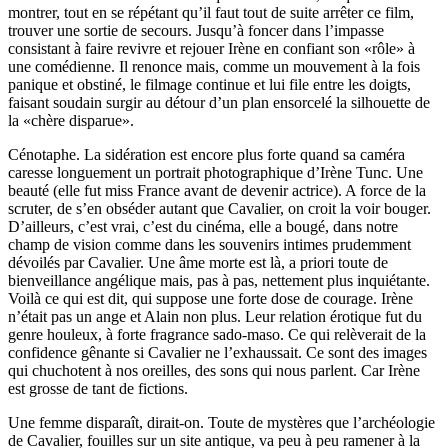
montrer, tout en se répétant qu’il faut tout de suite arrêter ce film,
trouver une sortie de secours. Jusqu’à foncer dans l’impasse
consistant à faire revivre et rejouer Irène en confiant son «rôle» à
une comédienne. Il renonce mais, comme un mouvement à la fois
panique et obstiné, le filmage continue et lui file entre les doigts,
faisant soudain surgir au détour d’un plan ensorcelé la silhouette de
la «chère disparue».
Cénotaphe. La sidération est encore plus forte quand sa caméra
caresse longuement un portrait photographique d’Irène Tunc. Une
beauté (elle fut miss France avant de devenir actrice). A force de la
scruter, de s’en obséder autant que Cavalier, on croit la voir bouger.
D’ailleurs, c’est vrai, c’est du cinéma, elle a bougé, dans notre
champ de vision comme dans les souvenirs intimes prudemment
dévoilés par Cavalier. Une âme morte est là, a priori toute de
bienveillance angélique mais, pas à pas, nettement plus inquiétante.
Voilà ce qui est dit, qui suppose une forte dose de courage. Irène
n’était pas un ange et Alain non plus. Leur relation érotique fut du
genre houleux, à forte fragrance sado-maso. Ce qui relèverait de la
confidence gênante si Cavalier ne l’exhaussait. Ce sont des images
qui chuchotent à nos oreilles, des sons qui nous parlent. Car Irène
est grosse de tant de fictions.
Une femme disparaît, dirait-on. Toute de mystères que l’archéologie
de Cavalier, fouilles sur un site antique, va peu à peu ramener à la