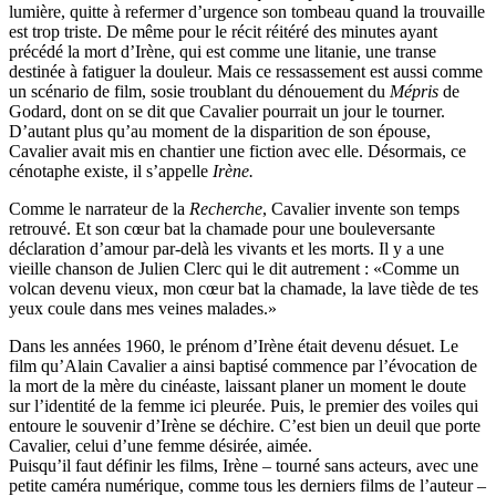
lumière, quitte à refermer d’urgence son tombeau quand la trouvaille
est trop triste. De même pour le récit réitéré des minutes ayant
précédé la mort d’Irène, qui est comme une litanie, une transe
destinée à fatiguer la douleur. Mais ce ressassement est aussi comme
un scénario de film, sosie troublant du dénouement du
Mépris
de
Godard, dont on se dit que Cavalier pourrait un jour le tourner.
D’autant plus qu’au moment de la disparition de son épouse,
Cavalier avait mis en chantier une fiction avec elle. Désormais, ce
cénotaphe existe, il s’appelle
Irène.
Comme le narrateur de la
Recherche
, Cavalier invente son temps
retrouvé. Et son cœur bat la chamade pour une bouleversante
déclaration d’amour par-delà les vivants et les morts. Il y a une
vieille chanson de Julien Clerc qui le dit autrement : «Comme un
volcan devenu vieux, mon cœur bat la chamade, la lave tiède de tes
yeux coule dans mes veines malades.»
Dans les années 1960, le prénom d’Irène était devenu désuet. Le
film qu’Alain Cavalier a ainsi baptisé commence par l’évocation de
la mort de la mère du cinéaste, laissant planer un moment le doute
sur l’identité de la femme ici pleurée. Puis, le premier des voiles qui
entoure le souvenir d’Irène se déchire. C’est bien un deuil que porte
Cavalier, celui d’une femme désirée, aimée.
Puisqu’il faut définir les films, Irène – tourné sans acteurs, avec une
petite caméra numérique, comme tous les derniers films de l’auteur –