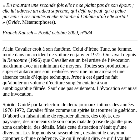
« En mourant une seconde fois elle ne se plaint pas de son époux ;
elle lui adresse un adieu suprême, qui déjà ne peut qu’à peine
parvenir à ses oreilles et elle retombe à l’abîme d’où elle sortait
»
(
Ovide
, Métamorphoses).
Franck Kausch – Positif octobre 2009, n°584
Alain Cavalier croit à son fantôme. Celui d’Irène Tunc, sa femme,
morte dans un accident de voiture en janvier 1972. On savait depuis
la
Rencontre
(1996) que Cavalier est un bel artiste de l’évocation
maximum avec un minimum de moyens. Toutes ses productions
super et autarciques sont réalisées avec une minicaméra et une
absence totale d’équipe technique.
Irène
à cet égard ne fait
qu’ajouter un volume d’écriture supplémentaire à son
autobiographie filmée. Sauf que pas seulement. L’évocation est aussi
une invocation.
Spirite. Guidé par la relecture de deux journaux intimes des années
1970-1972, Cavalier filme comme un spirite fait tourner le guéridon.
D’abord en faisant mine de regarder ailleurs, des objets, des
paysages, des morceaux de son corps malade (crise de goutte puis
zona carabiné), des détails. Mais cette distraction n’était qu’une
diversion. Les fragments se rassemblent, dessinent le crayonné
cotonneux d’une cohérence. Ce qu’il voulait dire, ce qu’il voulait