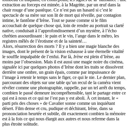
extraction au forceps est mimée, à la Magritte, par un œuf dans la
chair rouge d’une pastèque. Ce n’est pas un hasard si c’est le
spectacle de sa mère sur son lit de mort qui réveille, par contagion
intime, le fantôme d’Irène. Tout se passe comme si le film
accouchait de quelque chose qui, loin de rendre au portrait sa clarté
native, conduisait à l’approfondis­sement d’un mystère, à l’écho
chrétien assourdissant : le pain et le vin, l’ange dans le métro, les
registres mêlés de l’érotisme et de la sainteté…
Alors, résurrection des morts ? Il y a bien une magie blanche des
images, dont le présent de la vision exhausse à une éternelle vitalité
le souffle impalpable de l’enfui. Par là,
Irène
est plein d’Irène, au
moins par l’obsession. Mais il est aussi une magie noire du cinéma,
signalée ici par quelques photos d’Irène dont les traits se dissolvent
derrière une ombre, un grain épais, comme par impuissance de
l’image à retenir le temps sans le figer, ce qui le nie. Le dernier plan,
parcourant des objets sur une table qu’un recul de la caméra vient
révéler comme une photographie, rappelle, par un tel arrêt du temps,
combien le passé demeure incompréhensible, tant le partage entre ce
qui est à nous et ce qui ne l’est pas y est aboli. À cet instant, le «
parti pris des choses » de Cavalier sonne comme un inquiétant
désert. Film dense et cru, pudique et déchirant, Irène, dans sa
prononciation heurtée et subtile, dit exactement combien la mémoire
est à la fois ce qui nous élargit aux autres et nous referme dans la
plus étroite solitude.