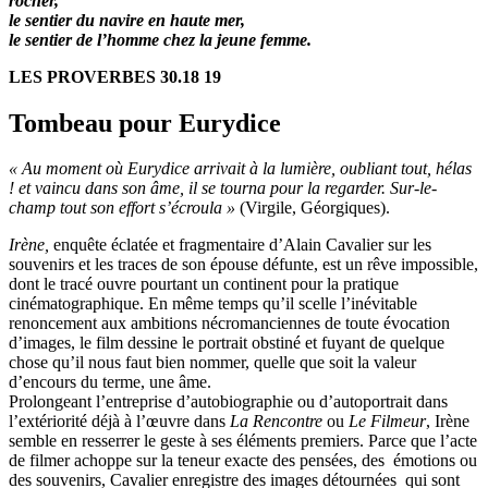
rocher,
le sentier du navire en haute mer,
le sentier de l’homme chez la jeune femme.
LES PROVERBES 30.18 19
Tombeau pour Eurydice
« Au moment où Eurydice arrivait à la lumière, oubliant tout, hélas
! et vaincu dans son âme, il se tourna pour la regarder. Sur-le-
champ tout son effort s’écroula »
(Virgile, Géorgiques).
Irène,
enquête éclatée et fragmentaire d’Alain Cavalier sur les
souvenirs et les traces de son épouse défunte, est un rêve impossible,
dont le tracé ouvre pourtant un continent pour la pratique
cinématographique. En même temps qu’il scelle l’inévitable
renoncement aux ambitions nécromanciennes de toute évocation
d’images, le film dessine le portrait obstiné et fuyant de quelque
chose qu’il nous faut bien nommer, quelle que soit la valeur
d’encours du terme, une âme.
Prolongeant l’entreprise d’autobiographie ou d’autoportrait dans
l’extériorité déjà à l’œuvre dans
La Rencontre
ou
Le Filmeur
, Irène
semble en resserrer le geste à ses éléments premiers. Parce que l’acte
de filmer achoppe sur la teneur exacte des pensées, des émotions ou
des souvenirs, Cavalier enregistre des images détournées qui sont