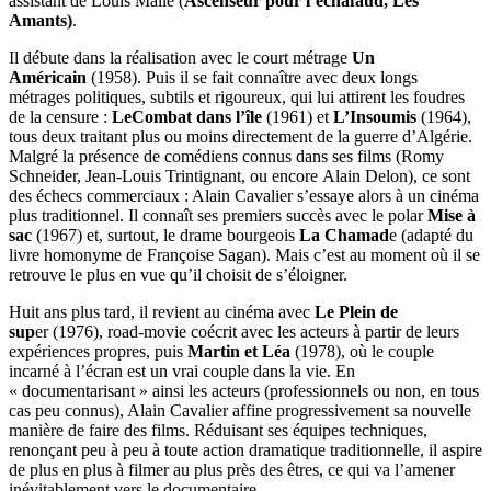
assistant de Louis Malle (
Ascenseur pour l’échafaud, Les
Amants)
.
Il débute dans la réalisation avec le court métrage
Un
Américain
(1958). Puis il se fait connaître avec deux longs
métrages politiques, subtils et rigoureux, qui lui attirent les foudres
de la censure :
Le
Combat dans l’île
(1961) et
L’Insoumis
(1964),
tous deux traitant plus ou moins directement de la guerre d’Algérie.
Malgré la présence de comédiens connus dans ses films (Romy
Schneider, Jean-Louis Trintignant, ou encore Alain Delon), ce sont
des échecs commerciaux : Alain Cavalier s’essaye alors à un cinéma
plus traditionnel. Il connaît ses premiers succès avec le polar
Mise à
sac
(1967) et, surtout, le drame bourgeois
La Chamad
e (adapté du
livre homonyme de Françoise Sagan). Mais c’est au moment où il se
retrouve le plus en vue qu’il choisit de s’éloigner.
Huit ans plus tard, il revient au cinéma avec
Le Plein de
sup
er (1976), road-movie coécrit avec les acteurs à partir de leurs
expériences propres, puis
Martin et Léa
(1978), où le couple
incarné à l’écran est un vrai couple dans la vie. En
« documentarisant » ainsi les acteurs (professionnels ou non, en tous
cas peu connus), Alain Cavalier affine progressivement sa nouvelle
manière de faire des films. Réduisant ses équipes techniques,
renonçant peu à peu à toute action dramatique traditionnelle, il aspire
de plus en plus à filmer au plus près des êtres, ce qui va l’amener
inévitablement vers le documentaire.