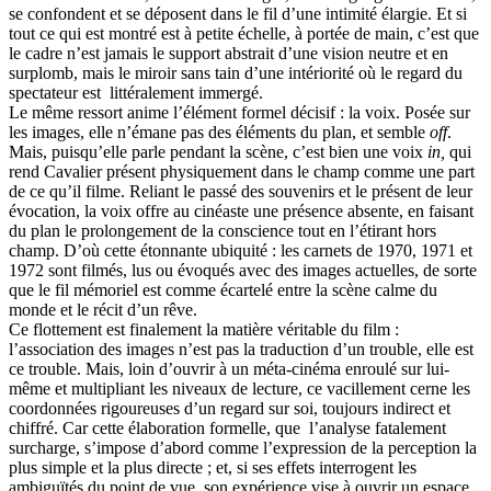
se confondent et se déposent dans le fil d’une intimité élargie. Et si
tout ce qui est montré est à petite échelle, à portée de main, c’est que
le cadre n’est jamais le support abstrait d’une vision neutre et en
surplomb, mais le miroir sans tain d’une intériorité où le regard du
spectateur est littéralement immergé.
Le même ressort anime l’élément formel décisif : la voix. Posée sur
les images, elle n’émane pas des éléments du plan, et semble
off
.
Mais, puisqu’elle parle pendant la scène, c’est bien une voix
in,
qui
rend Cavalier présent physiquement dans le champ comme une part
de ce qu’il filme. Reliant le passé des souvenirs et le présent de leur
évocation, la voix offre au cinéaste une présence absente, en faisant
du plan le prolongement de la conscience tout en l’étirant hors
champ. D’où cette étonnante ubiquité : les carnets de 1970, 1971 et
1972 sont filmés, lus ou évoqués avec des images actuelles, de sorte
que le fil mémoriel est comme écartelé entre la scène calme du
monde et le récit d’un rêve.
Ce flottement est finalement la matière véritable du film :
l’association des images n’est pas la traduction d’un trouble, elle est
ce trouble. Mais, loin d’ouvrir à un méta-cinéma enroulé sur lui-
même et multipliant les niveaux de lecture, ce vacillement cerne les
coordonnées rigoureuses d’un regard sur soi, toujours indirect et
chiffré. Car cette élaboration formelle, que l’analyse fatalement
surcharge, s’impose d’abord comme l’expression de la perception la
plus simple et la plus directe ; et, si ses effets interrogent les
ambiguïtés du point de vue, son expérience vise à ouvrir un espace