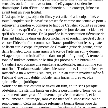
sensible, où le film trouve sa tonalité élégiaque et sa densité
dramatique. Loin d’être une machinerie ou un concept, Irène est
avant tout un aveu frontal.
C’est que le temps, objet du film, y est articulé à la culpabilité, et
toute l’enquête sur le passé est présentée comme une tentative pour «
retrouver le pardon », conjurer le fait que Cavalier voulait se séparer
de sa femme, qu’il n’a pas accompagnée le jour de son accident, et
qu’il n’a pas vue morte. De là procède la reconstitution fiévreuse de
l’instant fatidique dans un décor inchangé et soudain spectral ; de là
encore l’idée du film comme souffrance punitive dont les stigmates
se lisent sur le corps fragmenté de Cavalier (crise de goutte, chute
dans le métro, zona, mais aussi la trace de l’âge sur son « dernier
visage », qu’un miroir affronte dans un plan fulgurant). À terme, la
tonalité funèbre contamine le film (les photos sur le bureau de
Cavalier) non comme une gangrène accidentelle, mais comme son
mot final. Tendances suicidaires, blessure intime, la mort d’Irène est
rattachée à un « secret » sinueux, et un plan sur un revolver mène à
l’abîme d’une culpabilité globale, sans traces ni preuve, plus
spirituelle que juridique.
Sonder ce malaise est tout le travail du film, en un sens presque
obstétrical. La stérilité hante en effet le personnage d’Irène, qu’un
avortement sauvage a définitivement privée de maternité, et le
déroulement du tournage, sans cesse menacé d’impossible ou de
renoncement. Cette insistance referme la boucle thématique du
tombeau en traquant, en contrepoint, les signes de la naissance : une