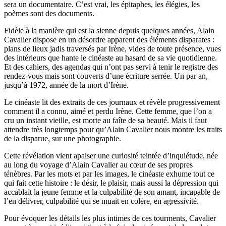
sera un documentaire. C’est vrai, les épitaphes, les élégies, les
poèmes sont des documents.
Fidèle à la manière qui est la sienne depuis quelques années, Alain
Cavalier dispose en un désordre apparent des éléments disparates :
plans de lieux jadis traversés par Irène, vides de toute présence, vues
des intérieurs que hante le cinéaste au hasard de sa vie quotidienne.
Et des cahiers, des agendas qui n’ont pas servi à tenir le registre des
rendez-vous mais sont couverts d’une écriture serrée. Un par an,
jusqu’à 1972, année de la mort d’Irène.
Le cinéaste lit des extraits de ces journaux et révèle progressivement
comment il a connu, aimé et perdu Irène. Cette femme, que l’on a
cru un instant vieille, est morte au faîte de sa beauté. Mais il faut
attendre très longtemps pour qu’Alain Cavalier nous montre les traits
de la disparue, sur une photographie.
Cette révélation vient apaiser une curiosité teintée d’inquiétude, née
au long du voyage d’Alain Cavalier au cœur de ses propres
ténèbres. Par les mots et par les images, le cinéaste exhume tout ce
qui fait cette histoire : le désir, le plaisir, mais aussi la dépression qui
accablait la jeune femme et la culpabilité de son amant, incapable de
l’en délivrer, culpabilité qui se muait en colère, en agressivité.
Pour évoquer les détails les plus intimes de ces tourments, Cavalier