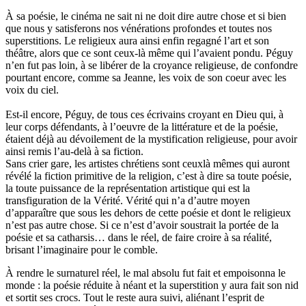
À sa poésie, le cinéma ne sait ni ne doit dire autre chose et si bien
que nous y satisferons nos vénérations profondes et toutes nos
superstitions. Le religieux aura ainsi enfin regagné l’art et son
théâtre, alors que ce sont ceux-là même qui l’avaient pondu. Péguy
n’en fut pas loin, à se libérer de la croyance religieuse, de confondre
pourtant encore, comme sa Jeanne, les voix de son coeur avec les
voix du ciel.
Est-il encore, Péguy, de tous ces écrivains croyant en Dieu qui, à
leur corps défendants, à l’oeuvre de la littérature et de la poésie,
étaient déjà au dévoilement de la mystification religieuse, pour avoir
ainsi remis l’au-delà à sa fiction.
Sans crier gare, les artistes chrétiens sont ceuxlà mêmes qui auront
révélé la fiction primitive de la religion, c’est à dire sa toute poésie,
la toute puissance de la représentation artistique qui est la
transfiguration de la Vérité. Vérité qui n’a d’autre moyen
d’apparaître que sous les dehors de cette poésie et dont le religieux
n’est pas autre chose. Si ce n’est d’avoir soustrait la portée de la
poésie et sa catharsis… dans le réel, de faire croire à sa réalité,
brisant l’imaginaire pour le comble.
À rendre le surnaturel réel, le mal absolu fut fait et empoisonna le
monde : la poésie réduite à néant et la superstition y aura fait son nid
et sortit ses crocs. Tout le reste aura suivi, aliénant l’esprit de