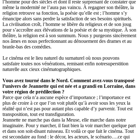
l’homme pour des siècles et dont il reste surprenant de constater que
même la modernité ne l’aura pas vaincu. À regagner son théâtre, la
religion retrouve sa fonction, la poésie qu’elle est ; l’homme s’y
émancipe alors sans perdre la satisfaction de ses besoins spirituels.
La civilisation croît, l’homme se libère du religieux et de son joug
pour s’accroître aux élévations de la poésie et de sa mystique. À son
théâtre, la religion est à son summum. Nous y purgeons sincèrement
nos âmes en nous perfectionnant au dénouement des drames et au
branle-bas des comédies.
Le cinéma est le lieu naturel du surnaturel où nous pouvons
satisfaire toutes nos vénérations, remisant enfin notresuperstition
naturelle aux cieux cinématographiques.
Vous avez tourné dans le Nord. Comment avez-vous transposé
l’univers de Jeannette qui est née et a grandi en Lorraine, dans
votre région de prédilection ?
Parce que cela n’a aucune espèce d’importance ; l’importance est
plus de croire à ce que l’on voit plutôt qu’à avoir sous les yeux la
réalité qui n’est pas pour autant plus capable d’y parvenir. Tout est
transposition, tout est transfiguration.
Jeannette ne marche pas dans la Meuse, elle marche dans notre
imaginaire. Pour y marcher, il faut bien la voir marcher quelque part
et dans son soit-disant ruisseau. Et voilà ce que fait le cinéma. Tout
est secondaire au fond : le décor, les acteurs, le scénario….ce qui