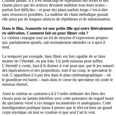
Comme jamais. Il y a eu beaucoup de répétitions des textes et des
chants parce que les actrices devaient maîtriser tous leurs textes –
parfois fort difficiles – et pour des plans parfois longs c’est-à-dire
sans ressources possibles. La maîtrise du chant mélodique passait
elle aussi par de longues séances de répétitions et de mémorisation.
Dans le film, Jeannette est une petite fille qui entre littéralement
en sidération. Comment fait-on pour filmer cela ?
Le cinéma conjugue tout un lot de moyens d’expressions propres
qui, parfaitement ajustés, sait normalement atteindre ce à quoi il
tend.
Le temporel par exemple, bien filmé, est fort capable de se faire
montre de l’éternité, ou pas loin. Un petit ruisseau peut suffire.
L’éternité y coule, faut-il le donner à voir pour que, par le jeu naturel
des équivalences et des proportions, tout d’un coup, le spectateur le
voit. L’apparition n’a pas lieu dans le plan cinématographique – où
le grandiose est banni – mais dans le coeur du spectateur où coule le
ruisseau éternel.
Ainsi le cinéma se cantonne-t-il à l’ordre ordinaire des êtres des
choses pour ne jamais interférer avec cette puissance du regard inouï
du spectateur versé à ces images incantatoires et analogiques. Cette
transfiguration poétique laisse à penser que le réel est bien un grand
corps mystique où tout se coudoie et que seul l’art le voit.