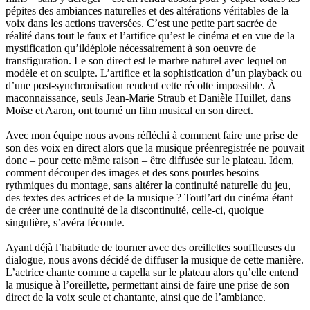
pépites des ambiances naturelles et des altérations véritables de la
voix dans les actions traversées. C’est une petite part sacrée de
réalité dans tout le faux et l’artifice qu’est le cinéma et en vue de la
mystification qu’ildéploie nécessairement à son oeuvre de
transfiguration. Le son direct est le marbre naturel avec lequel on
modèle et on sculpte. L’artifice et la sophistication d’un playback ou
d’une post-synchronisation rendent cette récolte impossible. À
maconnaissance, seuls Jean-Marie Straub et Danièle Huillet, dans
Moïse et Aaron, ont tourné un film musical en son direct.
Avec mon équipe nous avons réfléchi à comment faire une prise de
son des voix en direct alors que la musique préenregistrée ne pouvait
donc – pour cette même raison – être diffusée sur le plateau. Idem,
comment découper des images et des sons pourles besoins
rythmiques du montage, sans altérer la continuité naturelle du jeu,
des textes des actrices et de la musique ? Toutl’art du cinéma étant
de créer une continuité de la discontinuité, celle-ci, quoique
singulière, s’avéra féconde.
Ayant déjà l’habitude de tourner avec des oreillettes souffleuses du
dialogue, nous avons décidé de diffuser la musique de cette manière.
L’actrice chante comme a capella sur le plateau alors qu’elle entend
la musique à l’oreillette, permettant ainsi de faire une prise de son
direct de la voix seule et chantante, ainsi que de l’ambiance.