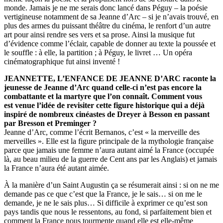
monde. Jamais je ne me serais donc lancé dans Péguy – la poésie
vertigineuse notamment de sa Jeanne d’Arc – si je n’avais trouvé, en
plus des armes du puissant théâtre du cinéma, le renfort d’un autre
art pour ainsi rendre ses vers et sa prose. Ainsi la musique fut
d’évidence comme l’éclair, capable de donner au texte la poussée et
le souffle : à elle, la partition ; à Péguy, le livret … Un opéra
cinématographique fut ainsi inventé !
JEANNETTE, L’ENFANCE DE JEANNE D’ARC raconte la
jeunesse de Jeanne d’Arc quand celle-ci n’est pas encore la
combattante et la martyre que l’on connaît. Comment vous
est venue l’idée de revisiter cette figure historique qui a déjà
inspiré de nombreux cinéastes de Dreyer à Besson en passant
par Bresson et Preminger ?
Jeanne d’Arc, comme l’écrit Bernanos, c’est « la merveille des
merveilles ». Elle est la figure principale de la mythologie française
parce que jamais une femme n’aura autant aimé la France (occupée
là, au beau milieu de la guerre de Cent ans par les Anglais) et jamais
la France n’aura été autant aimée.
À la manière d’un Saint Augustin ça se résumerait ainsi : si on ne me
demande pas ce que c’est que la France, je le sais… si on me le
demande, je ne le sais plus… Si difficile à exprimer ce qu’est son
pays tandis que nous le ressentons, au fond, si parfaitement bien et
comment la France nous tourmente quand elle est elle-même