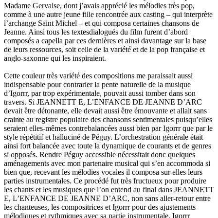
Madame Gervaise, dont j’avais apprécié les mélodies très pop,
comme à une autre jeune fille rencontrée aux casting – qui interprète
l’archange Saint Michel – et qui composa certaines chansons de
Jeanne. Ainsi tous les textesdialogués du film furent d’abord
composés a capella par ces dernières et ainsi davantage sur la base
de leurs ressources, soit celle de la variété et de la pop française et
anglo-saxonne qui les inspiraient.
Cette couleur très variété des compositions me paraissait aussi
indispensable pour contrarier la pente naturelle de la musique
d’Igorrr, par trop expérimentale, pouvait aussi tomber dans son
travers. Si JEANNETT E, L’ENFANCE DE JEANNE D’ARC
devait être détonante, elle devait aussi être émouvante et allait sans
crainte au registre populaire des chansons sentimentales puisqu’elles
seraient elles-mêmes contrebalancées aussi bien par Igorrr que par le
style répétitif et halluciné de Péguy. L’orchestration générale était
ainsi fort balancée avec toute la dynamique de courants et de genres
si opposés. Rendre Péguy accessible nécessitait donc quelques
aménagements avec mon partenaire musical qui s’en accommoda si
bien que, recevant les mélodies vocales il composa sur elles leurs
parties instrumentales. Ce procédé fut très fructueux pour produire
les chants et les musiques que l’on entend au final dans JEANNETT
E, L’ENFANCE DE JEANNE D’ARC, non sans aller-retour entre
les chanteuses, les compositrices et Igorrr pour des ajustements
mélodiques et rythmiques avec sa partie instrumentale. Igorrr