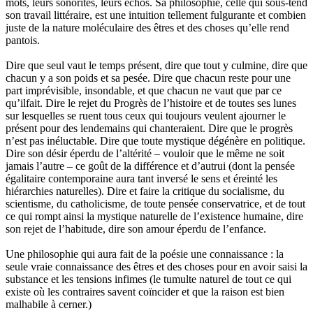
mots, leurs sonorités, leurs échos. Sa philosophie, celle qui sous-tend
son travail littéraire, est une intuition tellement fulgurante et combien
juste de la nature moléculaire des êtres et des choses qu’elle rend
pantois.
Dire que seul vaut le temps présent, dire que tout y culmine, dire que
chacun y a son poids et sa pesée. Dire que chacun reste pour une
part imprévisible, insondable, et que chacun ne vaut que par ce
qu’ilfait. Dire le rejet du Progrès de l’histoire et de toutes ses lunes
sur lesquelles se ruent tous ceux qui toujours veulent ajourner le
présent pour des lendemains qui chanteraient. Dire que le progrès
n’est pas inéluctable. Dire que toute mystique dégénère en politique.
Dire son désir éperdu de l’altérité – vouloir que le même ne soit
jamais l’autre – ce goût de la différence et d’autrui (dont la pensée
égalitaire contemporaine aura tant inversé le sens et éreinté les
hiérarchies naturelles). Dire et faire la critique du socialisme, du
scientisme, du catholicisme, de toute pensée conservatrice, et de tout
ce qui rompt ainsi la mystique naturelle de l’existence humaine, dire
son rejet de l’habitude, dire son amour éperdu de l’enfance.
Une philosophie qui aura fait de la poésie une connaissance : la
seule vraie connaissance des êtres et des choses pour en avoir saisi la
substance et les tensions infimes (le tumulte naturel de tout ce qui
existe où les contraires savent coïncider et que la raison est bien
malhabile à cerner.)