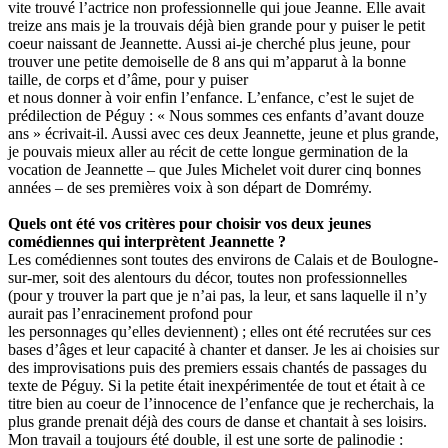
vite trouvé l’actrice non professionnelle qui joue Jeanne. Elle avait
treize ans mais je la trouvais déjà bien grande pour y puiser le petit
coeur naissant de Jeannette. Aussi ai-je cherché plus jeune, pour
trouver une petite demoiselle de 8 ans qui m’apparut à la bonne
taille, de corps et d’âme, pour y puiser
et nous donner à voir enfin l’enfance. L’enfance, c’est le sujet de
prédilection de Péguy : « Nous sommes ces enfants d’avant douze
ans » écrivait-il. Aussi avec ces deux Jeannette, jeune et plus grande,
je pouvais mieux aller au récit de cette longue germination de la
vocation de Jeannette – que Jules Michelet voit durer cinq bonnes
années – de ses premières voix à son départ de Domrémy.
Quels ont été vos critères pour choisir vos deux jeunes
comédiennes qui interprètent Jeannette ?
Les comédiennes sont toutes des environs de Calais et de Boulogne-
sur-mer, soit des alentours du décor, toutes non professionnelles
(pour y trouver la part que je n’ai pas, la leur, et sans laquelle il n’y
aurait pas l’enracinement profond pour
les personnages qu’elles deviennent) ; elles ont été recrutées sur ces
bases d’âges et leur capacité à chanter et danser. Je les ai choisies sur
des improvisations puis des premiers essais chantés de passages du
texte de Péguy. Si la petite était inexpérimentée de tout et était à ce
titre bien au coeur de l’innocence de l’enfance que je recherchais, la
plus grande prenait déjà des cours de danse et chantait à ses loisirs.
Mon travail a toujours été double, il est une sorte de palinodie :