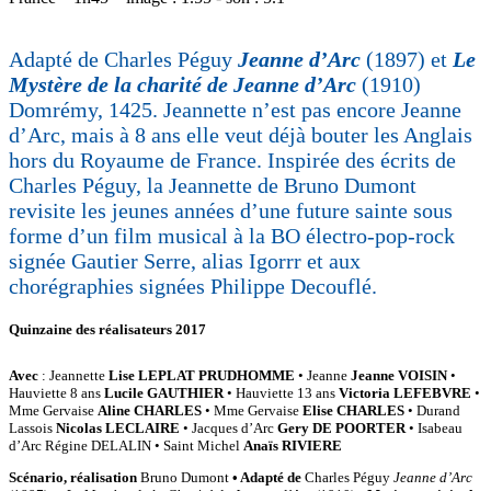
Adapté de Charles Péguy
Jeanne d’Arc
(1897) et
Le
Mystère de la charité de Jeanne d’Arc
(1910)
Domrémy, 1425. Jeannette n’est pas encore Jeanne
d’Arc, mais à 8 ans elle veut déjà bouter les Anglais
hors du Royaume de France. Inspirée des écrits de
Charles Péguy, la Jeannette de Bruno Dumont
revisite les jeunes années d’une future sainte sous
forme d’un film musical à la BO électro-pop-rock
signée Gautier Serre, alias Igorrr et aux
chorégraphies signées Philippe Decouflé.
Quinzaine des réalisateurs 2017
Avec
: Jeannette
Lise LEPLAT PRUDHOMME
• Jeanne
Jeanne VOISIN
•
Hauviette 8 ans
Lucile GAUTHIER
• Hauviette 13 ans
Victoria LEFEBVRE
•
Mme Gervaise
Aline CHARLES
• Mme Gervaise
Elise CHARLES
• Durand
Lassois
Nicolas LECLAIRE
• Jacques d’Arc
Gery DE POORTER
• Isabeau
d’Arc Régine DELALIN • Saint Michel
Anaïs RIVIERE
Scénario, réalisation
Bruno Dumont
• Adapté de
Charles Péguy
Jeanne d’Arc