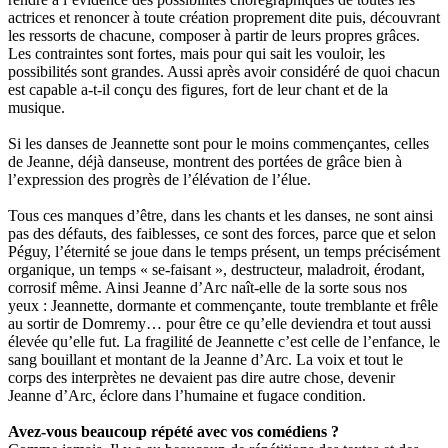
actrices et renoncer à toute création proprement dite puis, découvrant
les ressorts de chacune, composer à partir de leurs propres grâces.
Les contraintes sont fortes, mais pour qui sait les vouloir, les
possibilités sont grandes. Aussi après avoir considéré de quoi chacun
est capable a-t-il conçu des figures, fort de leur chant et de la
musique.
Si les danses de Jeannette sont pour le moins commençantes, celles
de Jeanne, déjà danseuse, montrent des portées de grâce bien à
l’expression des progrès de l’élévation de l’élue.
Tous ces manques d’être, dans les chants et les danses, ne sont ainsi
pas des défauts, des faiblesses, ce sont des forces, parce que et selon
Péguy, l’éternité se joue dans le temps présent, un temps précisément
organique, un temps « se-faisant », destructeur, maladroit, érodant,
corrosif même. Ainsi Jeanne d’Arc naît-elle de la sorte sous nos
yeux : Jeannette, dormante et commençante, toute tremblante et frêle
au sortir de Domremy… pour être ce qu’elle deviendra et tout aussi
élevée qu’elle fut. La fragilité de Jeannette c’est celle de l’enfance, le
sang bouillant et montant de la Jeanne d’Arc. La voix et tout le
corps des interprètes ne devaient pas dire autre chose, devenir
Jeanne d’Arc, éclore dans l’humaine et fugace condition.
Avez-vous beaucoup répété avec vos comédiens ?