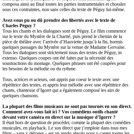
composa ainsi au final toutes les parties instrumentales et chorales
sous ces contraintes, non sans celles du texte de Péguy lui-même.
Avez-vous pu ou dû prendre des libertés avec le texte de
Charles Péguy ?
Tous les chants et les dialogues sont de Péguy. Le film commence
sur le texte du Mystère de la Charité, puis prend le chemin de la
pièce de théâtre avec l’arrivée d’Hauviette jusqu’à la fin, hormis
quelques passages du Mystère sur la venue de Madame Gervaise.
Tous les dialogues sont strictement issus des textes de Péguy, in
extenso. Quelques coupes ont été faites par la nécessité des
soustractions du montage. Quelques phrases ont été coupées pour
les besoins de la mélodie ou du rythme.
Tous, actrices et acteurs, ont appris par coeur le texte avec une
répétitrice des textes, et appris leur mélodie avec une répétitrice des
chants, chanteuse d’Igorrr qui a également composé les airs de
quelques chansons.
La plupart des films musicaux ne sont pas tournés en son direct.
Comment avez-vous fait ici ? Vos comédiens ontils chanté
devant votre caméra en direct sur la musique d’Igorrr ?
Il était hors de question de procéder, comme la plupart des comédies
musicales, en playback. Le son direct que j’emploie dans tous mes
films – sans y déroger – est un rendu absolu pour y capter toutes les