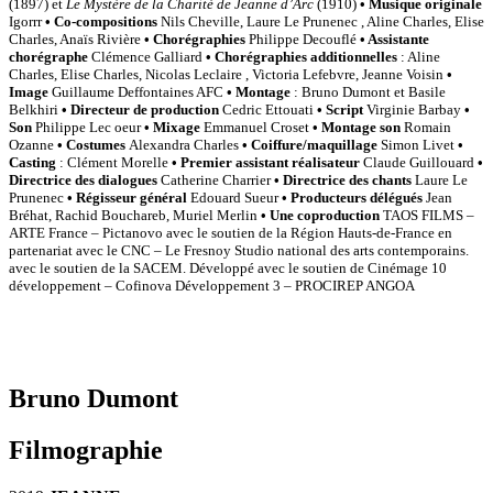
(1897) et
Le Mystère de la Charité de Jeanne d’Arc
(1910)
• Musique originale
Igorrr
• Co-compositions
Nils Cheville, Laure Le Prunenec , Aline Charles, Elise
Charles, Anaïs Rivière
• Chorégraphies
Philippe Decouflé
• Assistante
chorégraphe
Clémence Galliard
• Chorégraphies additionnelles
: Aline
Charles, Elise Charles, Nicolas Leclaire , Victoria Lefebvre, Jeanne Voisin
•
Image
Guillaume Deffontaines AFC
• Montage
: Bruno Dumont et Basile
Belkhiri
• Directeur de production
Cedric Ettouati
• Script
Virginie Barbay
•
Son
Philippe Lec oeur
• Mixage
Emmanuel Croset
• Montage son
Romain
Ozanne
• Costumes
Alexandra Charles
• Coiffure/maquillage
Simon Livet
•
Casting
: Clément Morelle
• Premier assistant réalisateur
Claude Guillouard
•
Directrice des dialogues
Catherine Charrier
• Directrice des chants
Laure Le
Prunenec
• Régisseur général
Edouard Sueur
• Producteurs délégués
Jean
Bréhat, Rachid Bouchareb, Muriel Merlin
• Une coproduction
TAOS FILMS –
ARTE France – Pictanovo avec le soutien de la Région Hauts-de-France en
partenariat avec le CNC – Le Fresnoy Studio national des arts contemporains.
avec le soutien de la SACEM. Développé avec le soutien de Cinémage 10
développement – Cofinova Développement 3 – PROCIREP ANGOA
Bruno Dumont
Filmographie