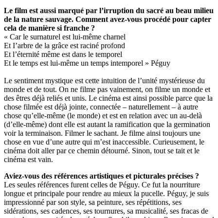
Le film est aussi marqué par l’irruption du sacré au beau milieu
de la nature sauvage. Comment avez-vous procédé pour capter
cela de manière si franche ?
« Car le surnaturel est lui-même charnel
Et I’arbre de la grâce est raciné profond
Et l’éternité même est dans le temporel
Et le temps est lui-même un temps intemporel » Péguy
Le sentiment mystique est cette intuition de l’unité mystérieuse du
monde et de tout. On ne filme pas vainement, on filme un monde et
des êtres déjà reliés et unis. Le cinéma est ainsi possible parce que la
chose filmée est déjà jointe, connectée – naturellement – à autre
chose qu’elle-même (le monde) et est en relation avec un au-delà
(d’elle-même) dont elle est autant la ramification que la germination
voir la terminaison. Filmer le sachant. Je filme ainsi toujours une
chose en vue d’une autre qui m’est inaccessible. Curieusement, le
cinéma doit aller par ce chemin détourné. Sinon, tout se tait et le
cinéma est vain.
Aviez-vous des références artistiques et picturales précises ?
Les seules références furent celles de Péguy. Ce fut la nourriture
longue et principale pour rendre au mieux la pucelle. Péguy, je suis
impressionné par son style, sa peinture, ses répétitions, ses
sidérations, ses cadences, ses tournures, sa musicalité, ses fracas de