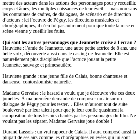
mettre des acteurs dans les actions des personnages pour y recueillir,
corps et âmes, les multiples naissances de leur éveil… mais non sans
les contraintes de cadres, de dialogues, de scénario et de direction
d’acteurs : ici l’oeuvre de Péguy, les directions musicales et
chorégraphiques, il n’en fut pas autrement pour que toute la mise en
scène vienne y cueillir les fruits.
Qui sont les autres personnages que Jeannette croise à l’écran ?
Hauviette : l’amie de Jeannette, une autre petite actrice de 8 ans, une
belle voix, découverte aussi dans le casting de Jeannette. Elle est
naturellement plus disciplinée que l’actrice jouant la petite
Jeannette, sauvage et primesautière.
Hauviette grande : une jeune fille de Calais, bonne chanteuse et
danseuse, contorsionniste naturelle.
Madame Gervaise : le hasard a voulu que je découvre vite ces deux
jumelles. À ma première demande de composer un air sur un
dialogue de Péguy pour les tester… Elles m’auront tout de suite
bouleversé par leur talent pour que je leur confie quasiment la
composition de tous les airs chantés par les personnages du film. Ne
voulant pas les séparer, Madame Gervaise joue double !
Durand Lassois : un vrai rappeur de Calais. Il aura composé aussi la
plupart de ses airs comme les chorégraphies enlevées qui lui sont