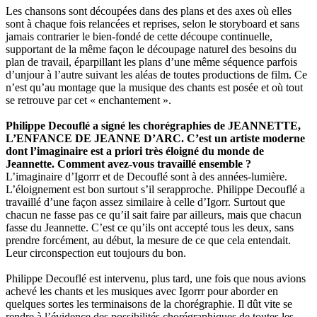
Les chansons sont découpées dans des plans et des axes où elles
sont à chaque fois relancées et reprises, selon le storyboard et sans
jamais contrarier le bien-fondé de cette découpe continuelle,
supportant de la même façon le découpage naturel des besoins du
plan de travail, éparpillant les plans d’une même séquence parfois
d’unjour à l’autre suivant les aléas de toutes productions de film. Ce
n’est qu’au montage que la musique des chants est posée et où tout
se retrouve par cet « enchantement ».
Philippe Decouflé a signé les chorégraphies de JEANNETTE,
L’ENFANCE DE JEANNE D’ARC. C’est un artiste moderne
dont l’imaginaire est a priori très éloigné du monde de
Jeannette. Comment avez-vous travaillé ensemble ?
L’imaginaire d’Igorrr et de Decouflé sont à des années-lumière.
L’éloignement est bon surtout s’il serapproche. Philippe Decouflé a
travaillé d’une façon assez similaire à celle d’Igorr. Surtout que
chacun ne fasse pas ce qu’il sait faire par ailleurs, mais que chacun
fasse du Jeannette. C’est ce qu’ils ont accepté tous les deux, sans
prendre forcément, au début, la mesure de ce que cela entendait.
Leur circonspection eut toujours du bon.
Philippe Decouflé est intervenu, plus tard, une fois que nous avions
achevé les chants et les musiques avec Igorrr pour aborder en
quelques sortes les terminaisons de la chorégraphie. Il dût vite se
rendre à l’évidence des possibilités chorégraphiques de toutes les