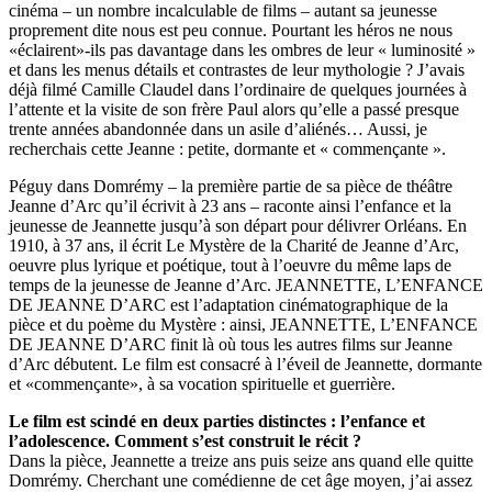
cinéma – un nombre incalculable de films – autant sa jeunesse
proprement dite nous est peu connue. Pourtant les héros ne nous
«éclairent»-ils pas davantage dans les ombres de leur « luminosité »
et dans les menus détails et contrastes de leur mythologie ? J’avais
déjà filmé Camille Claudel dans l’ordinaire de quelques journées à
l’attente et la visite de son frère Paul alors qu’elle a passé presque
trente années abandonnée dans un asile d’aliénés… Aussi, je
recherchais cette Jeanne : petite, dormante et « commençante ».
Péguy dans Domrémy – la première partie de sa pièce de théâtre
Jeanne d’Arc qu’il écrivit à 23 ans – raconte ainsi l’enfance et la
jeunesse de Jeannette jusqu’à son départ pour délivrer Orléans. En
1910, à 37 ans, il écrit Le Mystère de la Charité de Jeanne d’Arc,
oeuvre plus lyrique et poétique, tout à l’oeuvre du même laps de
temps de la jeunesse de Jeanne d’Arc. JEANNETTE, L’ENFANCE
DE JEANNE D’ARC est l’adaptation cinématographique de la
pièce et du poème du Mystère : ainsi, JEANNETTE, L’ENFANCE
DE JEANNE D’ARC finit là où tous les autres films sur Jeanne
d’Arc débutent. Le film est consacré à l’éveil de Jeannette, dormante
et «commençante», à sa vocation spirituelle et guerrière.
Le film est scindé en deux parties distinctes : l’enfance et
l’adolescence. Comment s’est construit le récit ?
Dans la pièce, Jeannette a treize ans puis seize ans quand elle quitte
Domrémy. Cherchant une comédienne de cet âge moyen, j’ai assez