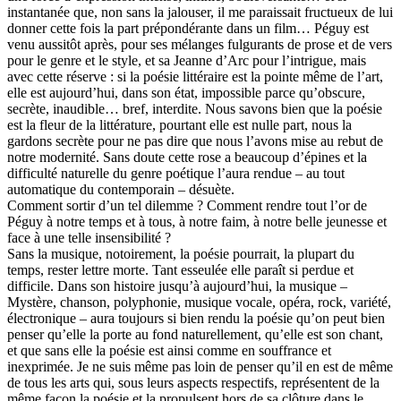
instantanée que, non sans la jalouser, il me paraissait fructueux de lui
donner cette fois la part prépondérante dans un film… Péguy est
venu aussitôt après, pour ses mélanges fulgurants de prose et de vers
pour le genre et le style, et sa Jeanne d’Arc pour l’intrigue, mais
avec cette réserve : si la poésie littéraire est la pointe même de l’art,
elle est aujourd’hui, dans son état, impossible parce qu’obscure,
secrète, inaudible… bref, interdite. Nous savons bien que la poésie
est la fleur de la littérature, pourtant elle est nulle part, nous la
gardons secrète pour ne pas dire que nous l’avons mise au rebut de
notre modernité. Sans doute cette rose a beaucoup d’épines et la
difficulté naturelle du genre poétique l’aura rendue – au tout
automatique du contemporain – désuète.
Comment sortir d’un tel dilemme ? Comment rendre tout l’or de
Péguy à notre temps et à tous, à notre faim, à notre belle jeunesse et
face à une telle insensibilité ?
Sans la musique, notoirement, la poésie pourrait, la plupart du
temps, rester lettre morte. Tant esseulée elle paraît si perdue et
difficile. Dans son histoire jusqu’à aujourd’hui, la musique –
Mystère, chanson, polyphonie, musique vocale, opéra, rock, variété,
électronique – aura toujours si bien rendu la poésie qu’on peut bien
penser qu’elle la porte au fond naturellement, qu’elle est son chant,
et que sans elle la poésie est ainsi comme en souffrance et
inexprimée. Je ne suis même pas loin de penser qu’il en est de même
de tous les arts qui, sous leurs aspects respectifs, représentent de la
même façon la poésie et la propulsent hors de sa clôture dans le