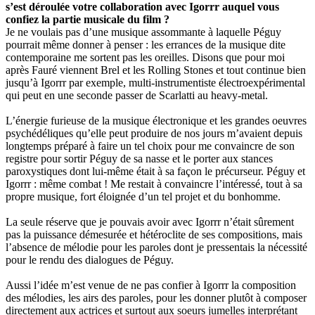
s’est déroulée votre collaboration avec Igorrr auquel vous
confiez la partie musicale du film ?
Je ne voulais pas d’une musique assommante à laquelle Péguy
pourrait même donner à penser : les errances de la musique dite
contemporaine me sortent pas les oreilles. Disons que pour moi
après Fauré viennent Brel et les Rolling Stones et tout continue bien
jusqu’à Igorrr par exemple, multi-instrumentiste électroexpérimental
qui peut en une seconde passer de Scarlatti au heavy-metal.
L’énergie furieuse de la musique électronique et les grandes oeuvres
psychédéliques qu’elle peut produire de nos jours m’avaient depuis
longtemps préparé à faire un tel choix pour me convaincre de son
registre pour sortir Péguy de sa nasse et le porter aux stances
paroxystiques dont lui-même était à sa façon le précurseur. Péguy et
Igorrr : même combat ! Me restait à convaincre l’intéressé, tout à sa
propre musique, fort éloignée d’un tel projet et du bonhomme.
La seule réserve que je pouvais avoir avec Igorrr n’était sûrement
pas la puissance démesurée et hétéroclite de ses compositions, mais
l’absence de mélodie pour les paroles dont je pressentais la nécessité
pour le rendu des dialogues de Péguy.
Aussi l’idée m’est venue de ne pas confier à Igorrr la composition
des mélodies, les airs des paroles, pour les donner plutôt à composer
directement aux actrices et surtout aux soeurs jumelles interprétant