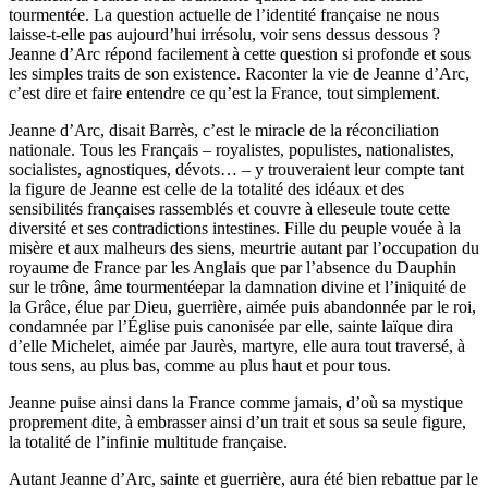
tourmentée. La question actuelle de l’identité française ne nous
laisse-t-elle pas aujourd’hui irrésolu, voir sens dessus dessous ?
Jeanne d’Arc répond facilement à cette question si profonde et sous
les simples traits de son existence. Raconter la vie de Jeanne d’Arc,
c’est dire et faire entendre ce qu’est la France, tout simplement.
Jeanne d’Arc, disait Barrès, c’est le miracle de la réconciliation
nationale. Tous les Français – royalistes, populistes, nationalistes,
socialistes, agnostiques, dévots… – y trouveraient leur compte tant
la figure de Jeanne est celle de la totalité des idéaux et des
sensibilités françaises rassemblés et couvre à elleseule toute cette
diversité et ses contradictions intestines. Fille du peuple vouée à la
misère et aux malheurs des siens, meurtrie autant par l’occupation du
royaume de France par les Anglais que par l’absence du Dauphin
sur le trône, âme tourmentéepar la damnation divine et l’iniquité de
la Grâce, élue par Dieu, guerrière, aimée puis abandonnée par le roi,
condamnée par l’Église puis canonisée par elle, sainte laïque dira
d’elle Michelet, aimée par Jaurès, martyre, elle aura tout traversé, à
tous sens, au plus bas, comme au plus haut et pour tous.
Jeanne puise ainsi dans la France comme jamais, d’où sa mystique
proprement dite, à embrasser ainsi d’un trait et sous sa seule figure,
la totalité de l’infinie multitude française.
Autant Jeanne d’Arc, sainte et guerrière, aura été bien rebattue par le