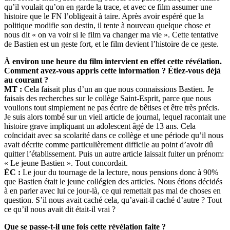
qu’il voulait qu’on en garde la trace, et avec ce film assumer une
histoire que le FN l’obligeait à taire. Après avoir espéré que la
politique modifie son destin, il tente à nouveau quelque chose et
nous dit « on va voir si le film va changer ma vie ». Cette tentative
de Bastien est un geste fort, et le film devient l’histoire de ce geste.
À environ une heure du film intervient en effet cette révélation.
Comment avez-vous appris cette information ? Étiez-vous déjà
au courant ?
MT :
Cela faisait plus d’un an que nous connaissions Bastien. Je
faisais des recherches sur le collège Saint-Esprit, parce que nous
voulions tout simplement ne pas écrire de bêtises et être très précis.
Je suis alors tombé sur un vieil article de journal, lequel racontait une
histoire grave impliquant un adolescent âgé de 13 ans. Cela
coïncidait avec sa scolarité dans ce collège et une période qu’il nous
avait décrite comme particulièrement difficile au point d’avoir dû
quitter l’établissement. Puis un autre article laissait fuiter un prénom:
« Le jeune Bastien ». Tout concordait.
ÉC :
Le jour du tournage de la lecture, nous pensions donc à 90%
que Bastien était le jeune collégien des articles. Nous étions décidés
à en parler avec lui ce jour-là, ce qui remettait pas mal de choses en
question. S’il nous avait caché cela, qu’avait-il caché d’autre ? Tout
ce qu’il nous avait dit était-il vrai ?
Que se passe-t-il une fois cette révélation faite ?