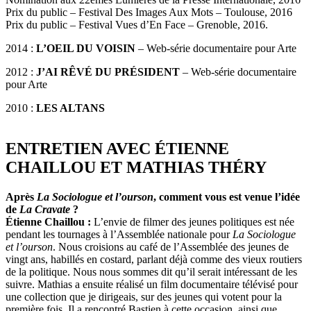
Prix du public – Festival Des Images Aux Mots – Toulouse, 2016
Prix du public – Festival Vues d’En Face – Grenoble, 2016.
2014 :
L’OEIL DU VOISIN
– Web-série documentaire pour Arte
2012 :
J’AI RÊVÉ DU PRÉSIDENT
– Web-série documentaire
pour Arte
2010 :
LES ALTANS
ENTRETIEN AVEC ÉTIENNE
CHAILLOU ET MATHIAS THÉRY
Après
La Sociologue et l’ourson
, comment vous est venue l’idée
de
La Cravate
?
Étienne Chaillou :
L’envie de filmer des jeunes politiques est née
pendant les tournages à l’Assemblée nationale pour
La Sociologue
et l’ourson
. Nous croisions au café de l’Assemblée des jeunes de
vingt ans, habillés en costard, parlant déjà comme des vieux routiers
de la politique. Nous nous sommes dit qu’il serait intéressant de les
suivre. Mathias a ensuite réalisé un film documentaire télévisé pour
une collection que je dirigeais, sur des jeunes qui votent pour la
première fois. Il a rencontré Bastien à cette occasion, ainsi que