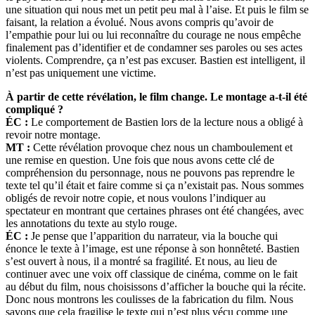
une situation qui nous met un petit peu mal à l’aise. Et puis le film se
faisant, la relation a évolué. Nous avons compris qu’avoir de
l’empathie pour lui ou lui reconnaître du courage ne nous empêche
finalement pas d’identifier et de condamner ses paroles ou ses actes
violents. Comprendre, ça n’est pas excuser. Bastien est intelligent, il
n’est pas uniquement une victime.
À partir de cette révélation, le film change. Le montage a-t-il été
compliqué ?
ÉC :
Le comportement de Bastien lors de la lecture nous a obligé à
revoir notre montage.
MT :
Cette révélation provoque chez nous un chamboulement et
une remise en question. Une fois que nous avons cette clé de
compréhension du personnage, nous ne pouvons pas reprendre le
texte tel qu’il était et faire comme si ça n’existait pas. Nous sommes
obligés de revoir notre copie, et nous voulons l’indiquer au
spectateur en montrant que certaines phrases ont été changées, avec
les annotations du texte au stylo rouge.
ÉC :
Je pense que l’apparition du narrateur, via la bouche qui
énonce le texte à l’image, est une réponse à son honnêteté. Bastien
s’est ouvert à nous, il a montré sa fragilité. Et nous, au lieu de
continuer avec une voix off classique de cinéma, comme on le fait
au début du film, nous choisissons d’afficher la bouche qui la récite.
Donc nous montrons les coulisses de la fabrication du film. Nous
savons que cela fragilise le texte qui n’est plus vécu comme une