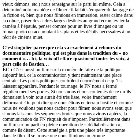
vieux démons, etc.) nous renseigne sur le parti lui-même. Cela a
déterminé notre manière de filmer : il fallait s’emparer du langage de
la fiction et, bien que nous filmions en immersion, rester calme dans
la cohue, poser des cadres larges destinés au grand écran, éviter la
caméra à l’épaule, penser comme pour un livre d’images ou un
roman photo en accumulant les plans et les détails nécessaires à un
récit de cinéma muet.
C’est singulier parce que cela va exactement à rebours du
documentaire politique, qui est plus dans la tradition du « no
comment »… Ici, la voix off efface quasiment toutes les voix, à
part celle de Bastien…
ÉC :
C’est aussi un film sur la manière de faire de la politique
aujourd’hui, or la communication y tient maintenant une place
centrale. Les partis politiques contrôlent énormément ce qu’ils
laissent apparaître. Pendant le tournage, le FN nous a fermé
régulièrement ses portes. Si nous nous étions contentés de ce qu’ils
donnaient à voir, tout aurait été très lisse, voire franchement
déformant. On peut dire que nous étions en terrain hostile et comme
nous ne voulions pas nous cacher pour filmer, nous avons senti que
si nous laissions les séquences brutes que nous avions captées, la
communication du FN risquait de s’imposer. Particulièrement dans
un film sur un parti en pleine opération de « dédiabolisation »,
comme ils disent. Cette stratégie a pris une place très importante
dans le film. Il se trouve que nous filmions un groupe