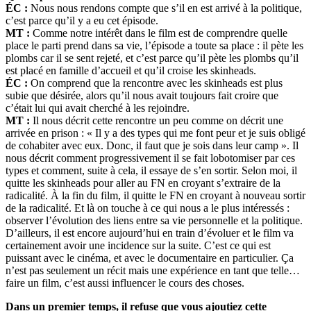
ÉC :
Nous nous rendons compte que s’il en est arrivé à la politique,
c’est parce qu’il y a eu cet épisode.
MT :
Comme notre intérêt dans le film est de comprendre quelle
place le parti prend dans sa vie, l’épisode a toute sa place : il pète les
plombs car il se sent rejeté, et c’est parce qu’il pète les plombs qu’il
est placé en famille d’accueil et qu’il croise les skinheads.
ÉC :
On comprend que la rencontre avec les skinheads est plus
subie que désirée, alors qu’il nous avait toujours fait croire que
c’était lui qui avait cherché à les rejoindre.
MT :
Il nous décrit cette rencontre un peu comme on décrit une
arrivée en prison : « Il y a des types qui me font peur et je suis obligé
de cohabiter avec eux. Donc, il faut que je sois dans leur camp ». Il
nous décrit comment progressivement il se fait lobotomiser par ces
types et comment, suite à cela, il essaye de s’en sortir. Selon moi, il
quitte les skinheads pour aller au FN en croyant s’extraire de la
radicalité. À la fin du film, il quitte le FN en croyant à nouveau sortir
de la radicalité. Et là on touche à ce qui nous a le plus intéressés :
observer l’évolution des liens entre sa vie personnelle et la politique.
D’ailleurs, il est encore aujourd’hui en train d’évoluer et le film va
certainement avoir une incidence sur la suite. C’est ce qui est
puissant avec le cinéma, et avec le documentaire en particulier. Ça
n’est pas seulement un récit mais une expérience en tant que telle…
faire un film, c’est aussi influencer le cours des choses.
Dans un premier temps, il refuse que vous ajoutiez cette