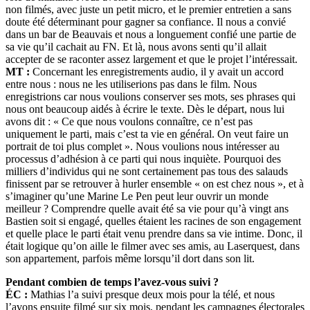
non filmés, avec juste un petit micro, et le premier entretien a sans
doute été déterminant pour gagner sa confiance. Il nous a convié
dans un bar de Beauvais et nous a longuement confié une partie de
sa vie qu’il cachait au FN. Et là, nous avons senti qu’il allait
accepter de se raconter assez largement et que le projet l’intéressait.
MT :
Concernant les enregistrements audio, il y avait un accord
entre nous : nous ne les utiliserions pas dans le film. Nous
enregistrions car nous voulions conserver ses mots, ses phrases qui
nous ont beaucoup aidés à écrire le texte. Dès le départ, nous lui
avons dit : « Ce que nous voulons connaître, ce n’est pas
uniquement le parti, mais c’est ta vie en général. On veut faire un
portrait de toi plus complet ». Nous voulions nous intéresser au
processus d’adhésion à ce parti qui nous inquiète. Pourquoi des
milliers d’individus qui ne sont certainement pas tous des salauds
finissent par se retrouver à hurler ensemble « on est chez nous », et à
s’imaginer qu’une Marine Le Pen peut leur ouvrir un monde
meilleur ? Comprendre quelle avait été sa vie pour qu’à vingt ans
Bastien soit si engagé, quelles étaient les racines de son engagement
et quelle place le parti était venu prendre dans sa vie intime. Donc, il
était logique qu’on aille le filmer avec ses amis, au Laserquest, dans
son appartement, parfois même lorsqu’il dort dans son lit.
Pendant combien de temps l’avez-vous suivi ?
ÉC :
Mathias l’a suivi presque deux mois pour la télé, et nous
l’avons ensuite filmé sur six mois, pendant les campagnes électorales