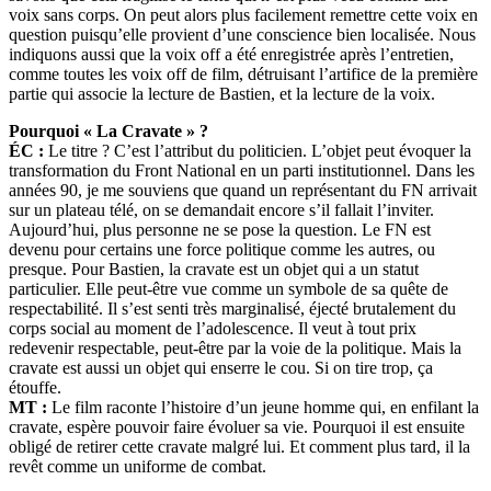
voix sans corps. On peut alors plus facilement remettre cette voix en
question puisqu’elle provient d’une conscience bien localisée. Nous
indiquons aussi que la voix off a été enregistrée après l’entretien,
comme toutes les voix off de film, détruisant l’artifice de la première
partie qui associe la lecture de Bastien, et la lecture de la voix.
Pourquoi « La Cravate » ?
ÉC :
Le titre ? C’est l’attribut du politicien. L’objet peut évoquer la
transformation du Front National en un parti institutionnel. Dans les
années 90, je me souviens que quand un représentant du FN arrivait
sur un plateau télé, on se demandait encore s’il fallait l’inviter.
Aujourd’hui, plus personne ne se pose la question. Le FN est
devenu pour certains une force politique comme les autres, ou
presque. Pour Bastien, la cravate est un objet qui a un statut
particulier. Elle peut-être vue comme un symbole de sa quête de
respectabilité. Il s’est senti très marginalisé, éjecté brutalement du
corps social au moment de l’adolescence. Il veut à tout prix
redevenir respectable, peut-être par la voie de la politique. Mais la
cravate est aussi un objet qui enserre le cou. Si on tire trop, ça
étouffe.
MT :
Le film raconte l’histoire d’un jeune homme qui, en enfilant la
cravate, espère pouvoir faire évoluer sa vie. Pourquoi il est ensuite
obligé de retirer cette cravate malgré lui. Et comment plus tard, il la
revêt comme un uniforme de combat.