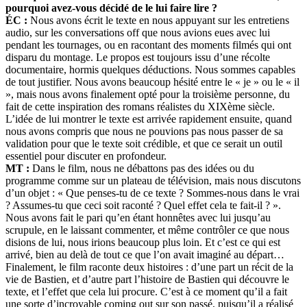
pourquoi avez-vous décidé de le lui faire lire ?
ÉC :
Nous avons écrit le texte en nous appuyant sur les entretiens
audio, sur les conversations off que nous avions eues avec lui
pendant les tournages, ou en racontant des moments filmés qui ont
disparu du montage. Le propos est toujours issu d’une récolte
documentaire, hormis quelques déductions. Nous sommes capables
de tout justifier. Nous avons beaucoup hésité entre le « je » ou le « il
», mais nous avons finalement opté pour la troisième personne, du
fait de cette inspiration des romans réalistes du XIXème siècle.
L’idée de lui montrer le texte est arrivée rapidement ensuite, quand
nous avons compris que nous ne pouvions pas nous passer de sa
validation pour que le texte soit crédible, et que ce serait un outil
essentiel pour discuter en profondeur.
MT :
Dans le film, nous ne débattons pas des idées ou du
programme comme sur un plateau de télévision, mais nous discutons
d’un objet : « Que penses-tu de ce texte ? Sommes-nous dans le vrai
? Assumes-tu que ceci soit raconté ? Quel effet cela te fait-il ? ».
Nous avons fait le pari qu’en étant honnêtes avec lui jusqu’au
scrupule, en le laissant commenter, et même contrôler ce que nous
disions de lui, nous irions beaucoup plus loin. Et c’est ce qui est
arrivé, bien au delà de tout ce que l’on avait imaginé au départ…
Finalement, le film raconte deux histoires : d’une part un récit de la
vie de Bastien, et d’autre part l’histoire de Bastien qui découvre le
texte, et l’effet que cela lui procure. C’est à ce moment qu’il a fait
une sorte d’incroyable coming out sur son passé, puisqu’il a réalisé