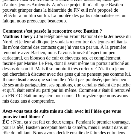
d’autres jeunes Amiénois. Après ce projet, il m’a dit que Bastien
pouvait grimper dans la hiérarchie du FN et il m’a proposé de
réfléchir à un film sur lui. La montée des partis nationalistes est un
fait qui nous préoccupe beaucoup.
Comment s’est passée la rencontre avec Bastien ?
Mathias Théry :
J’ai téléphoné au Front National de la Jeunesse du
Nord, et je leur ai dit que je voulais rencontrer des jeunes militants.
Ils m’ont donné des contacts que j’ai vus un par un. À la première
rencontre avec Bastien, nous l’avons trouvé d’aspect un peu
caricatural, en blouson de cuir et cheveux ras, et complètement
fasciné par Marine Le Pen, dont il avait même un portrait affiché au
dessus de son lit. Mais il se montrait très curieux. C’était un jeune
qui cherchait à discuter avec des gens qui ne pensent pas comme lui.
Il nous disait aussi que sa famille n’était pas politisée, que très peu
de ses amis partageaient ses opinions, que certains étaient de gauche,
et qu’il était entré au parti par lui-même. Comment s’était-il retrouvé
au FN ? C’était un mystère pour nous. Un mystère que nous avons
mis deux ans à comprendre.
Avez-vous tout de suite mis au clair avec lui l’idée que vous
pouviez tout filmer ?
ÉC :
Non, ça s’est fait en deux temps. Pendant le premier tournage,
pour la télé, Bastien acceptait bien la caméra, mais il restait dans un
rôle de militant. Nous avons décidé ensuite de faire des entretiens