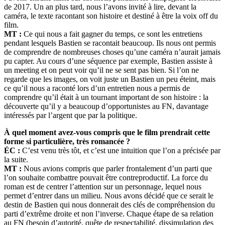
de 2017. Un an plus tard, nous l’avons invité à lire, devant la
caméra, le texte racontant son histoire et destiné à être la voix off du
film.
MT :
Ce qui nous a fait gagner du temps, ce sont les entretiens
pendant lesquels Bastien se racontait beaucoup. Ils nous ont permis
de comprendre de nombreuses choses qu’une caméra n’aurait jamais
pu capter. Au cours d’une séquence par exemple, Bastien assiste à
un meeting et on peut voir qu’il ne se sent pas bien. Si l’on ne
regarde que les images, on voit juste un Bastien un peu éteint, mais
ce qu’il nous a raconté lors d’un entretien nous a permis de
comprendre qu’il était à un tournant important de son histoire : la
découverte qu’il y a beaucoup d’opportunistes au FN, davantage
intéressés par l’argent que par la politique.
À quel moment avez-vous compris que le film prendrait cette
forme si particulière, très romancée ?
ÉC :
C’est venu très tôt, et c’est une intuition que l’on a précisée par
la suite.
MT :
Nous avions compris que parler frontalement d’un parti que
l’on souhaite combattre pouvait être contreproductif. La force du
roman est de centrer l’attention sur un personnage, lequel nous
permet d’entrer dans un milieu. Nous avons décidé que ce serait le
destin de Bastien qui nous donnerait des clés de compréhension du
parti d’extrême droite et non l’inverse. Chaque étape de sa relation
au FN (besoin d’autorité, quête de respectabilité, dissimulation des