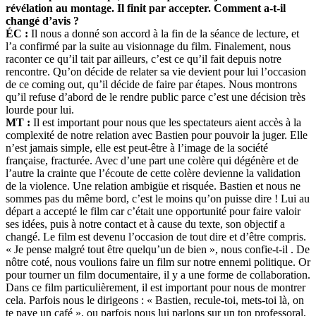
révélation au montage. Il finit par accepter. Comment a-t-il
changé d’avis ?
ÉC :
Il nous a donné son accord à la fin de la séance de lecture, et
l’a confirmé par la suite au visionnage du film. Finalement, nous
raconter ce qu’il tait par ailleurs, c’est ce qu’il fait depuis notre
rencontre. Qu’on décide de relater sa vie devient pour lui l’occasion
de ce coming out, qu’il décide de faire par étapes. Nous montrons
qu’il refuse d’abord de le rendre public parce c’est une décision très
lourde pour lui.
MT :
Il est important pour nous que les spectateurs aient accès à la
complexité de notre relation avec Bastien pour pouvoir la juger. Elle
n’est jamais simple, elle est peut-être à l’image de la société
française, fracturée. Avec d’une part une colère qui dégénère et de
l’autre la crainte que l’écoute de cette colère devienne la validation
de la violence. Une relation ambigüe et risquée. Bastien et nous ne
sommes pas du même bord, c’est le moins qu’on puisse dire ! Lui au
départ a accepté le film car c’était une opportunité pour faire valoir
ses idées, puis à notre contact et à cause du texte, son objectif a
changé. Le film est devenu l’occasion de tout dire et d’être compris.
« Je pense malgré tout être quelqu’un de bien », nous confie-t-il . De
nôtre coté, nous voulions faire un film sur notre ennemi politique. Or
pour tourner un film documentaire, il y a une forme de collaboration.
Dans ce film particulièrement, il est important pour nous de montrer
cela. Parfois nous le dirigeons : « Bastien, recule-toi, mets-toi là, on
te paye un café », ou parfois nous lui parlons sur un ton professoral,