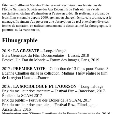
Étienne Chaillou et Mathias Théry se sont rencontrés dans les ateliers de
l’École Nationale Supérieure des Arts Décoratifs de Paris où l’un s’était
spécialisé en cinéma d’animation et l’autre en vidéo. Ils réalisent la plupart de
leurs films ensemble depuis 2006, prenant en charge l’écriture, le tournage, et le
montage. Ils aiment s’appuyer sur une observation du réel et explorer diverses
formes de narration, en utilisant notamment le dessin animé, la photographie, la
peinture, ou la marionnette.
Filmographie
2019 :
LA CRAVATE
– Long-métrage
États Généraux du Film Documentaire – Lussas, 2019
Festival Un État du Monde – Forum des Images, Paris, 2019
2017 :
PREMIER VOTE
– Collection de 13 films pour France 3
Étienne Chaillou dirige la collection, Mathias Théry réalise le film
de la région Hauts-de-France.
2016 :
LA SOCIOLOGUE ET L’OURSON
– Long-métrage
Prix du meilleur documentaire – Festival Fire – Barcelone, 2017
Étoile de la SCAM 2017
Prix du public – Festival des Etoiles de la SCAM, 2017
Prix du meilleur documentaire – Festival Roze Filmdagen –
Amsterdam, 2016
Nomination aux 22èmes Lumières de la Presse Internationale, 2016