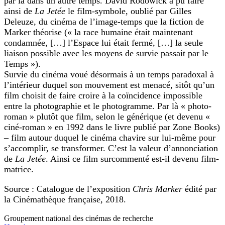
par là dans un autre temps. David Rodowick a pu faire
ainsi de
La Jetée
le film-symbole, oublié par Gilles
Deleuze, du cinéma de l’image-temps que la fiction de
Marker théorise (« la race humaine était maintenant
condamnée, […] l’Espace lui était fermé, […] la seule
liaison possible avec les moyens de survie passait par le
Temps »).
Survie du cinéma voué désormais à un temps paradoxal à
l’intérieur duquel son mouvement est menacé, sitôt qu’un
film choisit de faire croire à la coïncidence impossible
entre la photographie et le photogramme. Par là « photo-
roman » plutôt que film, selon le générique (et devenu «
ciné-roman » en 1992 dans le livre publié par Zone Books)
– film autour duquel le cinéma chavire sur lui-même pour
s’accomplir, se transformer. C’est la valeur d’annonciation
de
La Jetée
. Ainsi ce film surcommenté est-il devenu film-
matrice.
Source : Catalogue de l’exposition
Chris Marker
édité par
la Cinémathèque française, 2018.
Groupement national des cinémas de recherche