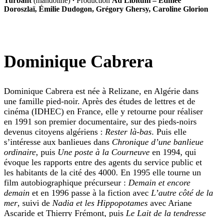
Turbant
(mandoline)
·
Production
Ad Libitum – Edmée
Doroszlaï, Émilie Dudogon, Grégory Ghersy, Caroline Glorion
Dominique Cabrera
Dominique Cabrera est née à Relizane, en Algérie dans
une famille pied-noir. Après des études de lettres et de
cinéma (IDHEC) en France, elle y retourne pour réaliser
en 1991 son premier documentaire, sur des pieds-noirs
devenus citoyens algériens :
Rester là-bas
. Puis elle
s’intéresse aux banlieues dans
Chronique d’une banlieue
ordinaire
, puis
Une poste à la Courneuve
en 1994, qui
évoque les rapports entre des agents du service public et
les habitants de la cité des 4000. En 1995 elle tourne un
film autobiographique précurseur :
Demain et encore
demain
et en 1996 passe à la fiction avec
L’autre côté de la
mer
, suivi de
Nadia et les Hippopotames
avec Ariane
Ascaride et Thierry Frémont, puis
Le Lait de la tendresse