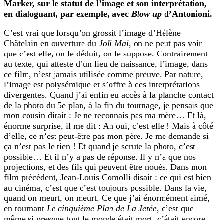
Marker, sur le statut de l’image et son interprétation,
en dialoguant, par exemple, avec
Blow up
d’Antonioni.
C’est vrai que lorsqu’on grossit l’image d’Hélène
Châtelain en ouverture du
Joli Mai
, on ne peut pas voir
que c’est elle, on le déduit, on le suppose. Contrairement
au texte, qui atteste d’un lieu de naissance, l’image, dans
ce film, n’est jamais utilisée comme preuve. Par nature,
l’image est polysémique et s’offre à des interprétations
divergentes. Quand j’ai enfin eu accès à la planche contact
de la photo du 5e plan, à la fin du tournage, je pensais que
mon cousin dirait : Je ne reconnais pas ma mère… Et là,
énorme surprise, il me dit : Ah oui, c’est elle ! Mais à côté
d’elle, ce n’est peut-être pas mon père. Je me demande si
ça n’est pas le tien ! Et quand je scrute la photo, c’est
possible… Et il n’y a pas de réponse. Il y n’a que nos
projections, et des fils qui peuvent être noués. Dans mon
film précédent, Jean-Louis Comolli disait : ce qui est bien
au cinéma, c’est que c’est toujours possible. Dans la vie,
quand on meurt, on meurt. Ce que j’ai énormément aimé,
en tournant
Le cinquième Plan de La Jetée
, c’est que
même si presque tout le monde était mort, c’était encore