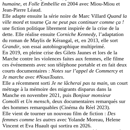
humaine
, et
Folle Embellie
en 2004 avec Miou-Miou et
Jean-Pierre Léaud.
Elle adapte ensuite la série noire de Marc Villard
Quand la
ville mord
et tourne
Ça ne peut pas continuer comme ça !
une fiction politique librement inspirée de la crise de la
dette. Elle réalise ensuite
Corniche Kennedy
, l’adaptation
du roman de Maylis de Kérangal, et, en 2013, elle sort
Grandir
, son essai autobiographique multiprimé.
En 2019, en pleine crise des Gilets Jaunes et lors de la
Marche contre les violences faites aux femmes, elle filme
ces événements avec son téléphone portable et en fait deux
courts documentaires :
Notes sur l’appel de Commercy
et
Je marche avec #NousToutes
.
Elle a récemment sorti
Je ne lâcherai pas ta main
, un court
métrage à la mémoire des migrants disparus dans la
Manche en novembre 2021, puis
Bonjour monsieur
Comolli
et
Un mensch
, deux documentaires remarqués sur
des hommes remarquables (Cinéma du Réel 2023).
Elle vient de tourner un nouveau film de fiction :
Des
femmes comme les autres
avec Yolande Moreau, Helene
Vincent et Eva Huault qui sortira en 2026.