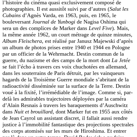
l’histoire du cinéma quasi exclusivement composé de
photographies. Il est aussitôt suivi par d’autres (
Salut les
Cubains
d’Agnès Varda, en 1963, puis, en 1965, le
bouleversant
Journal de Yunbogi
de Nagisa Oshima qui
sera un des complices de Marker dans
Level Five
). Mais,
la même année 1962, un court métrage de quinze minutes,
Album Fleischera
, est réalisé par Janusz Majewski d’après
un album de photos prises entre 1940 et 1944 en Pologne
par un officier de la Wehrmacht. Destin commun de la
guerre, du nazisme et des camps de la mort dont
La Jetée
se fait l’écho à travers ces voix chuchotées en allemand,
dans les souterrains de Paris détruit, par les vainqueurs
hagards de la Troisième Guerre mondiale s’abritant de la
radioactivité disséminée sur la surface de la Terre. Destin
voué à la fixité, l’irrémédiable de l’image. Comme si, par-
delà les admirables trajectoires déployées par la caméra
d’Alain Resnais à travers les baraquements d’Auschwitz
dans
Nuit et brouillard
, dont Marker fut en 1955 aux côtés
de Jean Cayrol un assistant discret, il fallait aussi rendre
justice à l’immobilité fantastique des projections spectrales
des corps atomisés sur les murs de Hiroshima. Et entrer