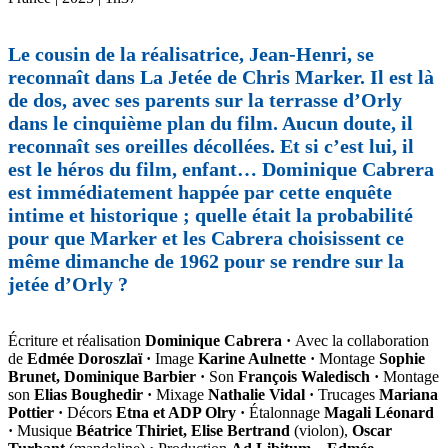
Le cousin de la réalisatrice, Jean-Henri, se
reconnaît dans La Jetée de Chris Marker. Il est là
de dos, avec ses parents sur la terrasse d’Orly
dans le cinquième plan du film. Aucun doute, il
reconnaît ses oreilles décollées. Et si c’est lui, il
est le héros du film, enfant… Dominique Cabrera
est immédiatement happée par cette enquête
intime et historique ; quelle était la probabilité
pour que Marker et les Cabrera choisissent ce
même dimanche de 1962 pour se rendre sur la
jetée d’Orly ?
Écriture et réalisation
Dominique Cabrera ·
Avec la collaboration
de
Edmée Doroszlaï
·
Image
Karine Aulnette ·
Montage
Sophie
Brunet, Dominique Barbier ·
Son
François Waledisch ·
Montage
son
Elias Boughedir ·
Mixage
Nathalie Vidal ·
Trucages
Mariana
Pottier ·
Décors
Etna et ADP Olry ·
Étalonnage
Magali Léonard
·
Musique
Béatrice Thiriet, Elise Bertrand
(violon),
Oscar