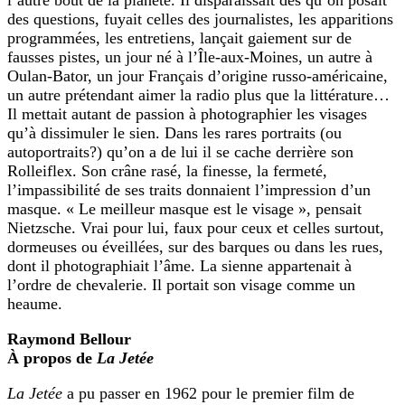
l’autre bout de la planète. Il disparaissait dès qu’on posait
des questions, fuyait celles des journalistes, les apparitions
programmées, les entretiens, lançait gaiement sur de
fausses pistes, un jour né à l’Île-aux-Moines, un autre à
Oulan-Bator, un jour Français d’origine russo-américaine,
un autre prétendant aimer la radio plus que la littérature…
Il mettait autant de passion à photographier les visages
qu’à dissimuler le sien. Dans les rares portraits (ou
autoportraits?) qu’on a de lui il se cache derrière son
Rolleiflex. Son crâne rasé, la finesse, la fermeté,
l’impassibilité de ses traits donnaient l’impression d’un
masque. « Le meilleur masque est le visage », pensait
Nietzsche. Vrai pour lui, faux pour ceux et celles surtout,
dormeuses ou éveillées, sur des barques ou dans les rues,
dont il photographiait l’âme. La sienne appartenait à
l’ordre de chevalerie. Il portait son visage comme un
heaume.
Raymond Bellour
À propos de
La Jetée
La Jetée
a pu passer en 1962 pour le premier film de