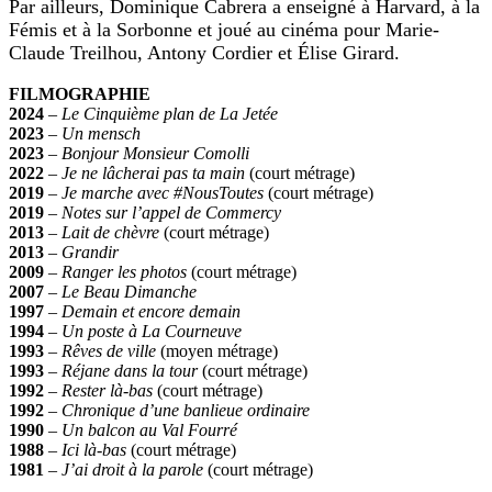
Par ailleurs, Dominique Cabrera a enseigné à Harvard, à la
Fémis et à la Sorbonne et joué au cinéma pour Marie-
Claude Treilhou, Antony Cordier et Élise Girard.
FILMOGRAPHIE
2024
–
Le Cinquième plan de La Jetée
2023
–
Un mensch
2023
–
Bonjour Monsieur Comolli
2022
–
Je ne lâcherai pas ta main
(court métrage)
2019
–
Je marche avec #NousToutes
(court métrage)
2019
–
Notes sur l’appel de Commercy
2013
–
Lait de chèvre
(court métrage)
2013
–
Grandir
2009
–
Ranger les photos
(court métrage)
2007
–
Le Beau Dimanche
1997
–
Demain et encore demain
1994
–
Un poste à La Courneuve
1993
–
Rêves de ville
(moyen métrage)
1993
–
Réjane dans la tour
(court métrage)
1992
–
Rester là-bas
(court métrage)
1992
–
Chronique d’une banlieue ordinaire
1990
–
Un balcon au Val Fourré
1988
–
Ici là-bas
(court métrage)
1981
–
J’ai droit à la parole
(court métrage)