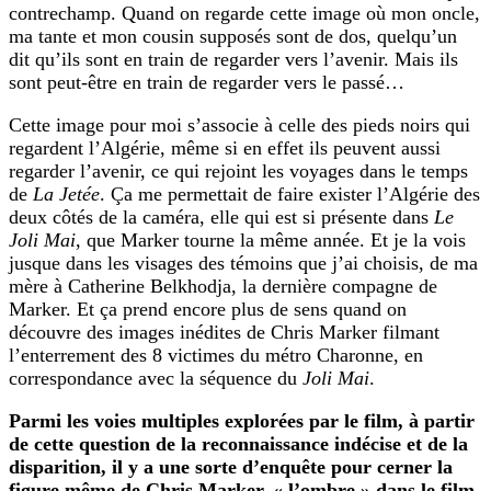
contrechamp. Quand on regarde cette image où mon oncle,
ma tante et mon cousin supposés sont de dos, quelqu’un
dit qu’ils sont en train de regarder vers l’avenir. Mais ils
sont peut-être en train de regarder vers le passé…
Cette image pour moi s’associe à celle des pieds noirs qui
regardent l’Algérie, même si en effet ils peuvent aussi
regarder l’avenir, ce qui rejoint les voyages dans le temps
de
La Jetée
. Ça me permettait de faire exister l’Algérie des
deux côtés de la caméra, elle qui est si présente dans
Le
Joli Mai
, que Marker tourne la même année. Et je la vois
jusque dans les visages des témoins que j’ai choisis, de ma
mère à Catherine Belkhodja, la dernière compagne de
Marker. Et ça prend encore plus de sens quand on
découvre des images inédites de Chris Marker filmant
l’enterrement des 8 victimes du métro Charonne, en
correspondance avec la séquence du
Joli Mai
.
Parmi les voies multiples explorées par le film, à partir
de cette question de la reconnaissance indécise et de la
disparition, il y a une sorte d’enquête pour cerner la
figure même de Chris Marker, « l’ombre » dans le film