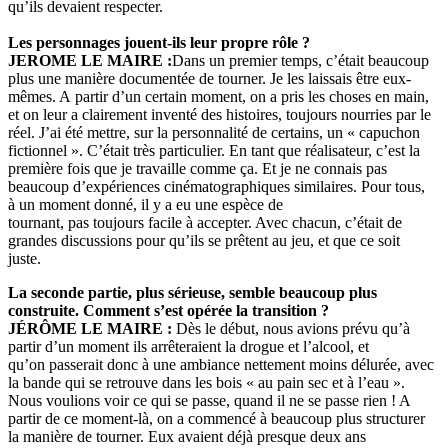
qu’ils devaient respecter.
Les personnages jouent-ils leur propre rôle ?
JEROME LE MAIRE :
Dans un premier temps, c’était beaucoup
plus une manière documentée de tourner. Je les laissais être eux-
mêmes. A partir d’un certain moment, on a pris les choses en main,
et on leur a clairement inventé des histoires, toujours nourries par le
réel. J’ai été mettre, sur la personnalité de certains, un « capuchon
fictionnel ». C’était très particulier. En tant que réalisateur, c’est la
première fois que je travaille comme ça. Et je ne connais pas
beaucoup d’expériences cinématographiques similaires. Pour tous,
à un moment donné, il y a eu une espèce de
tournant, pas toujours facile à accepter. Avec chacun, c’était de
grandes discussions pour qu’ils se prêtent au jeu, et que ce soit
juste.
La seconde partie, plus sérieuse, semble beaucoup plus
construite. Comment s’est opérée la transition ?
JÉRÔME LE MAIRE :
Dès le début, nous avions prévu qu’à
partir d’un moment ils arrêteraient la drogue et l’alcool, et
qu’on passerait donc à une ambiance nettement moins délurée, avec
la bande qui se retrouve dans les bois « au pain sec et à l’eau ».
Nous voulions voir ce qui se passe, quand il ne se passe rien ! A
partir de ce moment-là, on a commencé à beaucoup plus structurer
la manière de tourner. Eux avaient déjà presque deux ans