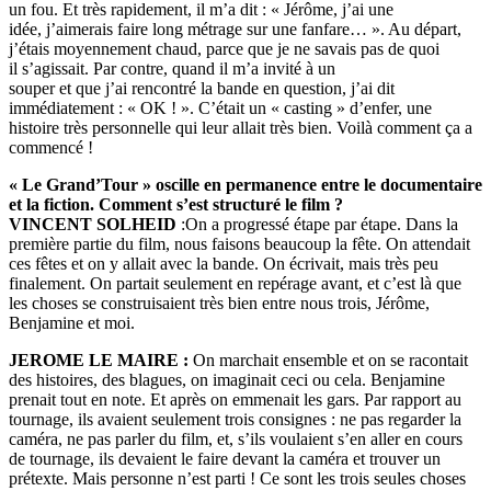
un fou. Et très rapidement, il m’a dit : « Jérôme, j’ai une
idée, j’aimerais faire long métrage sur une fanfare… ». Au départ,
j’étais moyennement chaud, parce que je ne savais pas de quoi
il s’agissait. Par contre, quand il m’a invité à un
souper et que j’ai rencontré la bande en question, j’ai dit
immédiatement : « OK ! ». C’était un « casting » d’enfer, une
histoire très personnelle qui leur allait très bien. Voilà comment ça a
commencé !
« Le Grand’Tour » oscille en permanence entre le documentaire
et la fiction. Comment s’est structuré le film ?
VINCENT SOLHEID
:On a progressé étape par étape. Dans la
première partie du film, nous faisons beaucoup la fête. On attendait
ces fêtes et on y allait avec la bande. On écrivait, mais très peu
finalement. On partait seulement en repérage avant, et c’est là que
les choses se construisaient très bien entre nous trois, Jérôme,
Benjamine et moi.
JEROME LE MAIRE :
On marchait ensemble et on se racontait
des histoires, des blagues, on imaginait ceci ou cela. Benjamine
prenait tout en note. Et après on emmenait les gars. Par rapport au
tournage, ils avaient seulement trois consignes : ne pas regarder la
caméra, ne pas parler du film, et, s’ils voulaient s’en aller en cours
de tournage, ils devaient le faire devant la caméra et trouver un
prétexte. Mais personne n’est parti ! Ce sont les trois seules choses