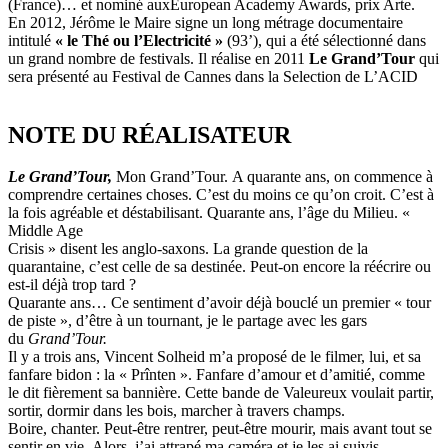
(France)… et nominé auxEuropean Academy Awards, prix Arte.
En 2012, Jérôme le Maire signe un long métrage documentaire
intitulé
« le Thé ou l’Electricité »
(93’), qui a été sélectionné dans
un grand nombre de festivals. Il réalise en 2011
Le Grand’Tour
qui
sera présenté au Festival de Cannes dans la Selection de L’ACID
NOTE DU RÉALISATEUR
Le Grand’Tour,
Mon Grand’Tour. A quarante ans, on commence à
comprendre certaines choses. C’est du moins ce qu’on croit. C’est à
la fois agréable et déstabilisant. Quarante ans, l’âge du Milieu. «
Middle Age
Crisis » disent les anglo-saxons. La grande question de la
quarantaine, c’est celle de sa destinée. Peut-on encore la réécrire ou
est-il déjà trop tard ?
Quarante ans… Ce sentiment d’avoir déjà bouclé un premier « tour
de piste », d’être à un tournant, je le partage avec les gars
du
Grand’Tour.
Il y a trois ans, Vincent Solheid m’a proposé de le filmer, lui, et sa
fanfare bidon : la « Prînten ». Fanfare d’amour et d’amitié, comme
le dit fièrement sa bannière. Cette bande de Valeureux voulait partir,
sortir, dormir dans les bois, marcher à travers champs.
Boire, chanter. Peut-être rentrer, peut-être mourir, mais avant tout se
sentir en vie. Alors, j’ai attrapé ma caméra et je les ai suivis.