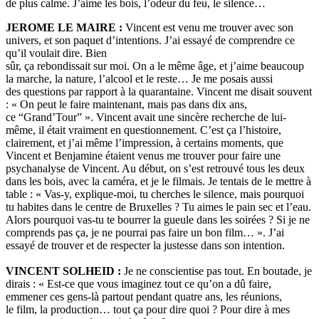
de plus calme. J’aime les bois, l’odeur du feu, le silence…
JEROME LE MAIRE :
Vincent est venu me trouver avec son
univers, et son paquet d’intentions. J’ai essayé de comprendre ce
qu’il voulait dire. Bien
sûr, ça rebondissait sur moi. On a le même âge, et j’aime beaucoup
la marche, la nature, l’alcool et le reste… Je me posais aussi
des questions par rapport à la quarantaine. Vincent me disait souvent
: « On peut le faire maintenant, mais pas dans dix ans,
ce “Grand’Tour” ». Vincent avait une sincère recherche de lui-
même, il était vraiment en questionnement. C’est ça l’histoire,
clairement, et j’ai même l’impression, à certains moments, que
Vincent et Benjamine étaient venus me trouver pour faire une
psychanalyse de Vincent. Au début, on s’est retrouvé tous les deux
dans les bois, avec la caméra, et je le filmais. Je tentais de le mettre à
table : « Vas-y, explique-moi, tu cherches le silence, mais pourquoi
tu habites dans le centre de Bruxelles ? Tu aimes le pain sec et l’eau.
Alors pourquoi vas-tu te bourrer la gueule dans les soirées ? Si je ne
comprends pas ça, je ne pourrai pas faire un bon film… ». J’ai
essayé de trouver et de respecter la justesse dans son intention.
VINCENT SOLHEID :
Je ne conscientise pas tout. En boutade, je
dirais : « Est-ce que vous imaginez tout ce qu’on a dû faire,
emmener ces gens-là partout pendant quatre ans, les réunions,
le film, la production… tout ça pour dire quoi ? Pour dire à mes