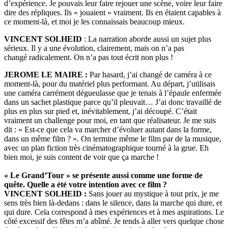
d’expérience. Je pouvais leur faire rejouer une scène, voire leur faire
dire des répliques. Ils « jouaient » vraiment. Ils en étaient capables à
ce moment-là, et moi je les connaissais beaucoup mieux.
VINCENT SOLHEID
: La narration aborde aussi un sujet plus
sérieux. Il y a une évolution, clairement, mais on n’a pas
changé radicalement. On n’a pas tout écrit non plus !
JEROME LE MAIRE :
Par hasard, j’ai changé de caméra à ce
moment-là, pour du matériel plus performant. Au départ, j’utilisais
une caméra carrément dégueulasse que je tenais à l’épaule enfermée
dans un sachet plastique parce qu’il pleuvait… J’ai donc travaillé de
plus en plus sur pied et, inévitablement, j’ai découpé. C’était
vraiment un challenge pour moi, en tant que réalisateur. Je me suis
dit : « Est-ce que cela va marcher d’évoluer autant dans la forme,
dans un même film ? ». On termine même le film par de la musique,
avec un plan fiction très cinématographique tourné à la grue. Eh
bien moi, je suis content de voir que ça marche !
« Le Grand’Tour » se présente aussi comme une forme de
quête. Quelle a été votre intention avec ce film ?
VINCENT SOLHEID :
Sans jouer au mystique à tout prix, je me
sens très bien là-dedans : dans le silence, dans la marche qui dure, et
qui dure. Cela correspond à mes expériences et à mes aspirations. Le
côté excessif des fêtes m’a abîmé. Je tends à aller vers quelque chose