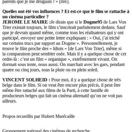
parents que je me droguais ! » [rire].
Quelles ont été vos influences ? Et est-ce que le film se rattache à
un cinéma particulier ?
JEROME LE MAIRE :
Je dirais que si le
Dogme95
de Lars Von
Trier existait toujours, le film s’inscrirait parfaitement dedans. Sauf
que je devrais quand même, comme tous les réalisateurs qui y ont
participé, envoyer une petite lettre expliquant : « Oui, j’ai triché
sur certains trucs par rapport au Dogme ». Personnellement, je
trouve le film proche des « Idiots » [de Lars Von Trier], même si
la comparaison peut sembler osée. Mais il y a quelque chose de cet
ordre-là : c’est un film « organique », extrêmement vivant. On
dormait sous tente, nous aussi. On marchait avec les gars, pendant
quatre ou cinq jours, sous la pluie ou en plein soleil.
VINCENT SOLHEID :
Pour moi, il y a quelque chose de très
belge dans le film. Si on veut être encore plus précis, il peut être
même être rattaché aux films de la Parti, à cette famille de
producteurs belges qui fait un cinéma alternatif qu’on ne voit pas
ailleurs.
Propos recueillis par Hubert Marécaille
Groupement national des cinémas de recherche