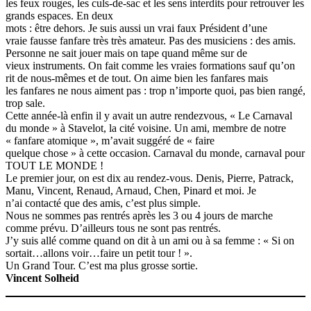
les feux rouges, les culs-de-sac et les sens interdits pour retrouver les
grands espaces. En deux
mots : être dehors. Je suis aussi un vrai faux Président d’une
vraie fausse fanfare très très amateur. Pas des musiciens : des amis.
Personne ne sait jouer mais on tape quand même sur de
vieux instruments. On fait comme les vraies formations sauf qu’on
rit de nous-mêmes et de tout. On aime bien les fanfares mais
les fanfares ne nous aiment pas : trop n’importe quoi, pas bien rangé,
trop sale.
Cette année-là enfin il y avait un autre rendezvous, « Le Carnaval
du monde » à Stavelot, la cité voisine. Un ami, membre de notre
« fanfare atomique », m’avait suggéré de « faire
quelque chose » à cette occasion. Carnaval du monde, carnaval pour
TOUT LE MONDE !
Le premier jour, on est dix au rendez-vous. Denis, Pierre, Patrack,
Manu, Vincent, Renaud, Arnaud, Chen, Pinard et moi. Je
n’ai contacté que des amis, c’est plus simple.
Nous ne sommes pas rentrés après les 3 ou 4 jours de marche
comme prévu. D’ailleurs tous ne sont pas rentrés.
J’y suis allé comme quand on dit à un ami ou à sa femme : « Si on
sortait…allons voir…faire un petit tour ! ».
Un Grand Tour. C’est ma plus grosse sortie.
Vincent Solheid