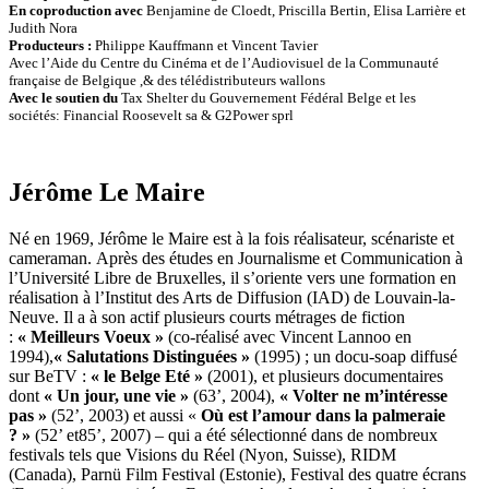
En coproduction avec
Benjamine de Cloedt, Priscilla Bertin, Elisa Larrière et
Judith Nora
Producteurs :
Philippe Kauffmann et Vincent Tavier
Avec l’Aide du Centre du Cinéma et de l’Audiovisuel de la Communauté
française de Belgique ,& des télédistributeurs wallons
Avec le soutien du
Tax Shelter du Gouvernement Fédéral Belge et les
sociétés: Financial Roosevelt sa & G2Power sprl
Jérôme Le Maire
Né en 1969, Jérôme le Maire est à la fois réalisateur, scénariste et
cameraman. Après des études en Journalisme et Communication à
l’Université Libre de Bruxelles, il s’oriente vers une formation en
réalisation à l’Institut des Arts de Diffusion (IAD) de Louvain-la-
Neuve. Il a à son actif plusieurs courts métrages de fiction
:
« Meilleurs Voeux »
(co-réalisé avec Vincent Lannoo en
1994),
« Salutations Distinguées »
(1995) ; un docu-soap diffusé
sur BeTV :
« le Belge Eté »
(2001), et plusieurs documentaires
dont
« Un jour, une vie »
(63’, 2004),
« Volter ne m’intéresse
pas »
(52’, 2003) et aussi «
Où est l’amour dans la palmeraie
? »
(52’ et85’, 2007) – qui a été sélectionné dans de nombreux
festivals tels que Visions du Réel (Nyon, Suisse), RIDM
(Canada), Parnü Film Festival (Estonie), Festival des quatre écrans