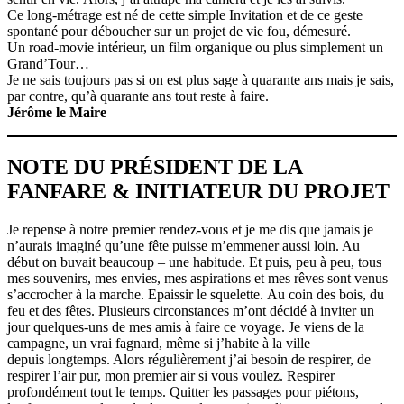
Ce long-métrage est né de cette simple Invitation et de ce geste
spontané pour déboucher sur un projet de vie fou, démesuré.
Un road-movie intérieur, un film organique ou plus simplement un
Grand’Tour…
Je ne sais toujours pas si on est plus sage à quarante ans mais je sais,
par contre, qu’à quarante ans tout reste à faire.
Jérôme le Maire
NOTE DU PRÉSIDENT DE LA
FANFARE & INITIATEUR DU PROJET
Je repense à notre premier rendez-vous et je me dis que jamais je
n’aurais imaginé qu’une fête puisse m’emmener aussi loin. Au
début on buvait beaucoup – une habitude. Et puis, peu à peu, tous
mes souvenirs, mes envies, mes aspirations et mes rêves sont venus
s’accrocher à la marche. Epaissir le squelette. Au coin des bois, du
feu et des fêtes. Plusieurs circonstances m’ont décidé à inviter un
jour quelques-uns de mes amis à faire ce voyage. Je viens de la
campagne, un vrai fagnard, même si j’habite à la ville
depuis longtemps. Alors régulièrement j’ai besoin de respirer, de
respirer l’air pur, mon premier air si vous voulez. Respirer
profondément tout le temps. Quitter les passages pour piétons,