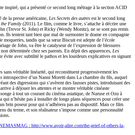
aste inspiré, qui a présenté ce second long métrage à la section ACID
 de la presse américaine,
Les Secrets des autres
est le second long
 the Family
(2011). Le film, comme le livre, s’attache à décrire une
John (Trevor St. John) et Ricky (Wendy Monitz), ne se sont pas remis
ion. Ils tentent tant bien que mal de surmonter le drame en compagnie
 de moqueries, tandis que sa sœur Biscuit est adepte de l’école
riage de John, va être le catalyseur de l’expression de blessures
e non déterminée chez ses parents. En dépit des apparences,
Les
évite avec subtilité le pathos et les lourdeurs explicatives en signant
 sans véritable linéarité, qui reconstituent progressivement les
s introspective d’un Nanni Moretti dans La chambre du fils, auquel
réant des digressions qui s’avèrent des fausses pistes, introduisant des
rive à déjouer les attentes et se montre véritable cinéaste
 songe à tout un courant du cinéma asiatique, de Naruse et Ozu à
qui n’hésite pas à installer de longs plans séquences pour créer une
un brin poseur pour qui n’adhérera pas au dispositif. Mais ce film
 sens du terme, et son réalisateur s’impose comme une personnalité
ions.
NEMASMAG : http://www.avoir-alire.com/the-grief-of-others-la-