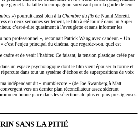
ouple gay et la bataille du compagnon survivant pour la garde de leur
autres »
) pourrait aussi bien à la
Chambre du fils
de Nanni Moretti.
ress en deux semaines seulement, le film à été tourné dans un Super
iteur, c’est-à-dire quasiment à l’aveuglette et sans informer les
t ou non professionnel », reconnait Patrick Wang avec candeur. « Un
« c’est l’enjeu principal du cinéma, que regarde-t-on, quel est
e cadre et de venir l’habiter. Ce faisant, la tension plastique créée par
ns un espace psychologique dont le film vient épouser la forme et
se répercute dans tout un système d’échos et de superpositions de voix
inéma indépendant dit « mumblecore » (de Joe Swanberg à Matt
convergent vers un dernier plan réconciliateur assez sidérant
promu en bonne place dans les sélections de plus en plus prestigieuses.
RIN SANS LA PITIÉ