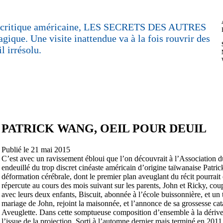
la critique américaine, LES SECRETS DES AUTRES
agique. Une visite inattendue va à la fois rouvrir des
l irrésolu.
PATRICK WANG, OEIL POUR DEUIL
Publié le 21 mai 2015
C’est avec un ravissement ébloui que l’on découvrait à l’Association 
endeuillé du trop discret cinéaste américain d’origine taïwanaise Patri
déformation cérébrale, dont le premier plan aveuglant du récit pourrait 
répercute au cours des mois suivant sur les parents, John et Ricky, co
avec leurs deux enfants, Biscuit, abonnée à l’école buissonnière, et un 
mariage de John, rejoint la maisonnée, et l’annonce de sa grossesse cat
Aveuglette. Dans cette somptueuse composition d’ensemble à la dérive,
l’issue de la projection. Sorti à l’automne dernier mais terminé en 2011