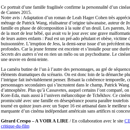
Ce portrait d’une famille fragilisée confirme la personnalité d’un ciné
de Cannes 2015.
Notre avis : Adaptation d’un roman de Leah Hager Cohen très apprécié
métrage de Patrick Wang, réalisateur d’origine taïwanaise, auteur de
In
famille en phase de décomposition à la suite d’un deuil. Les parents, 
de la mort de leur bébé, qui avait vu le jour avec une grave malformat
de leurs autres enfants : Paul est un pré-ado pétulant et obèse, victime
buissonnière. L’irruption de Jess, la demi-sœur issue d’un précédent ma
profondes. Car la jeune femme est enceinte et s’installe pour une duré
Secrets des autres
n’est en rien un mélo ou un psychodrame. Le cinéaste 
une œuvre en demi-teinte.
La caméra butine de l’un à l’autre des personnages, au gré de séquences
éléments dramatiques du scénario. On est donc loin de la démarche plu
l’intrigue fait inévitablement penser. Brisant la cohérence temporelle, c
personnages secondaires qui s’incrustent dans le champ, Patrick Wang ar
d’atmosphère. Plus qu’à Cassavetes, auquel certains l’ont comparé, on
Kore-Eda, mais aussi à l’univers mélancolique de Tchékhov. Ce cinéma 
promiscuité avec une famille en désespérance pourra paraître toutefois 
tourné en quinze jours avec un Super 16 est artisanal dans le meilleur
marquante d’un cinéma indépendant américain sans artifices ni concess
Gérard Crespo – A VOIR A LIRE
/ En collaboration avec le site
CI
critique-du-film