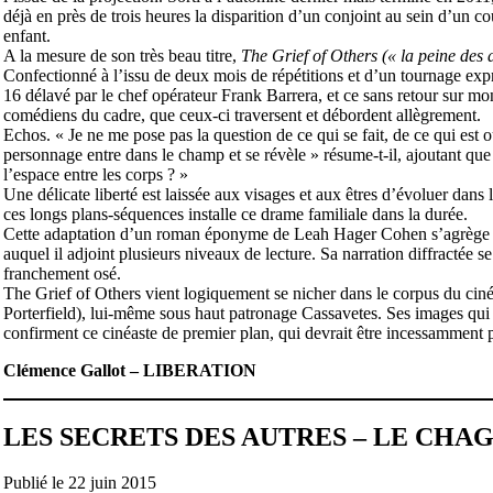
déjà en près de trois heures la disparition d’un conjoint au sein d’un c
enfant.
A la mesure de son très beau titre,
The Grief of Others (« la peine des 
Confectionné à l’issu de deux mois de répétitions et d’un tournage exp
16 délavé par le chef opérateur Frank Barrera, et ce sans retour sur mon
comédiens du cadre, que ceux-ci traversent et débordent allègrement.
Echos. « Je ne me pose pas la question de ce qui se fait, de ce qui es
personnage entre dans le champ et se révèle » résume-t-il, ajoutant que 
l’espace entre les corps ? »
Une délicate liberté est laissée aux visages et aux êtres d’évoluer dans l
ces longs plans-séquences installe ce drame familiale dans la durée.
Cette adaptation d’un roman éponyme de Leah Hager Cohen s’agrège da
auquel il adjoint plusieurs niveaux de lecture. Sa narration diffractée 
franchement osé.
The Grief of Others vient logiquement se nicher dans le corpus du c
Porterfield), lui-même sous haut patronage Cassavetes. Ses images qui 
confirment ce cinéaste de premier plan, qui devrait être incessamment 
Clémence Gallot – LIBERATION
LES SECRETS DES AUTRES – LE CHAG
Publié le 22 juin 2015