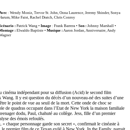
Avec
: Wendy Moniz, Trevor St. John, Oona Laurence, Jeremy Shinder, Sonya
Harum, Mike Faist, Rachel Dratch, Chris Conroy
Scénario :
Patrick Wang •
Image
: Frank Barrera •
Son :
Johnny Marshall •
Montage :
Elwaldo Baptiste •
Musique :
Aaron Jordan, Anniversaire, Andy
Wagner
du cinéma indépendant pour sa diffusion (Acid) le second film
ck Wang. Il y est question du décès d’un nouveau-né des suites d’une
être le point de vue au seuil de la mort. Cette onde de choc se
uple de quadras occupant dans l’Etat de New York la maison familiale
teenager dodu, Paul, chahuté au collège. Jess, fille d’un premier
alyse des émois refoulés.
 « chaque personnage garde son secret », confirmait le cinéaste à
, le premier film de ce Texan exilé à New York, In the Family, narrait