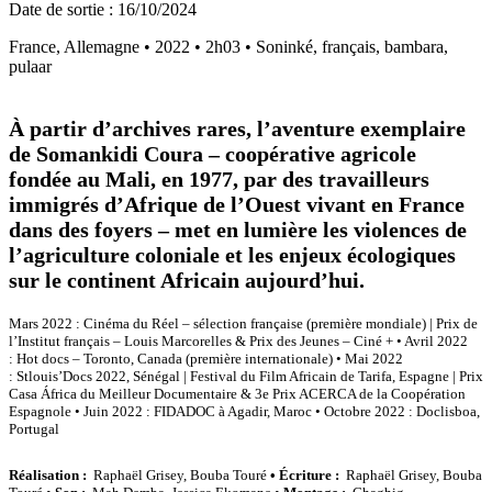
Date de sortie : 16/10/2024
France, Allemagne • 2022 • 2h03 • Soninké, français, bambara,
pulaar
À partir d’archives rares, l’aventure exemplaire
de Somankidi Coura – coopérative agricole
fondée au Mali, en 1977, par des travailleurs
immigrés d’Afrique de l’Ouest vivant en France
dans des foyers – met en lumière les violences de
l’agriculture coloniale et les enjeux écologiques
sur le continent Africain aujourd’hui.
Mars 2022 : Cinéma du Réel – sélection française (première mondiale) | Prix de
l’Institut français – Louis Marcorelles & Prix des Jeunes – Ciné + • Avril 2022
: Hot docs – Toronto, Canada (première internationale) • Mai 2022
: Stlouis’Docs 2022, Sénégal | Festival du Film Africain de Tarifa, Espagne | Prix
Casa África du Meilleur Documentaire & 3e Prix ACERCA de la Coopération
Espagnole • Juin 2022 : FIDADOC à Agadir, Maroc • Octobre 2022 : Doclisboa,
Portugal
Réalisation :
Raphaël Grisey, Bouba Touré
• Écriture :
Raphaël Grisey, Bouba