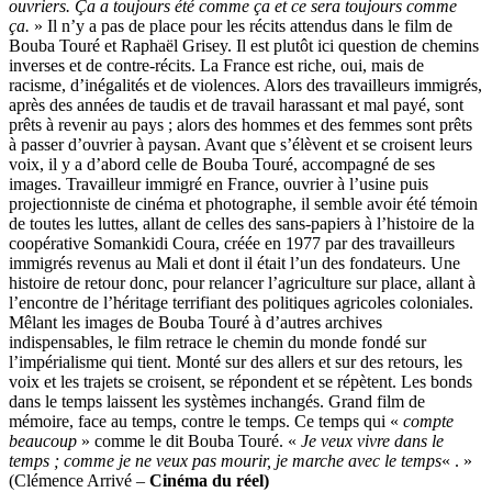
ouvriers. Ça a toujours été comme ça et ce sera toujours comme
ça.
» Il n’y a pas de place pour les récits attendus dans le film de
Bouba Touré et Raphaël Grisey. Il est plutôt ici question de chemins
inverses et de contre-récits. La France est riche, oui, mais de
racisme, d’inégalités et de violences. Alors des travailleurs immigrés,
après des années de taudis et de travail harassant et mal payé, sont
prêts à revenir au pays ; alors des hommes et des femmes sont prêts
à passer d’ouvrier à paysan. Avant que s’élèvent et se croisent leurs
voix, il y a d’abord celle de Bouba Touré, accompagné de ses
images. Travailleur immigré en France, ouvrier à l’usine puis
projectionniste de cinéma et photographe, il semble avoir été témoin
de toutes les luttes, allant de celles des sans-papiers à l’histoire de la
coopérative Somankidi Coura, créée en 1977 par des travailleurs
immigrés revenus au Mali et dont il était l’un des fondateurs. Une
histoire de retour donc, pour relancer l’agriculture sur place, allant à
l’encontre de l’héritage terrifiant des politiques agricoles coloniales.
Mêlant les images de Bouba Touré à d’autres archives
indispensables, le film retrace le chemin du monde fondé sur
l’impérialisme qui tient. Monté sur des allers et sur des retours, les
voix et les trajets se croisent, se répondent et se répètent. Les bonds
dans le temps laissent les systèmes inchangés. Grand film de
mémoire, face au temps, contre le temps. Ce temps qui «
compte
beaucoup
» comme le dit Bouba Touré. «
Je veux vivre dans le
temps ; comme je ne veux pas mourir, je marche avec le temps
« . »
(Clémence Arrivé –
Cinéma du réel)