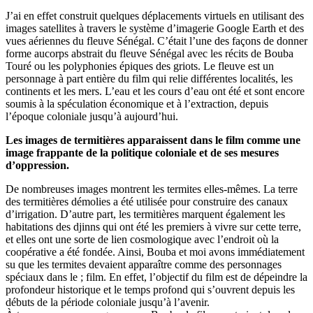
J’ai en effet construit quelques déplacements virtuels en utilisant des
images satellites à travers le système d’imagerie Google Earth et des
vues aériennes du fleuve Sénégal. C’était l’une des façons de donner
forme aucorps abstrait du fleuve Sénégal avec les récits de Bouba
Touré ou les polyphonies épiques des griots. Le fleuve est un
personnage à part entière du film qui relie différentes localités, les
continents et les mers. L’eau et les cours d’eau ont été et sont encore
soumis à la spéculation économique et à l’extraction, depuis
l’époque coloniale jusqu’à aujourd’hui.
Les images de termitières apparaissent dans le film comme une
image frappante de la politique coloniale et de ses mesures
d’oppression.
De nombreuses images montrent les termites elles-mêmes. La terre
des termitières démolies a été utilisée pour construire des canaux
d’irrigation. D’autre part, les termitières marquent également les
habitations des djinns qui ont été les premiers à vivre sur cette terre,
et elles ont une sorte de lien cosmologique avec l’endroit où la
coopérative a été fondée. Ainsi, Bouba et moi avons immédiatement
su que les termites devaient apparaître comme des personnages
spéciaux dans le ; film. En effet, l’objectif du film est de dépeindre la
profondeur historique et le temps profond qui s’ouvrent depuis les
débuts de la période coloniale jusqu’à l’avenir.