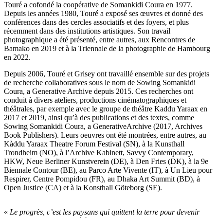
Touré a cofondé la coopérative de Somankidi Coura en 1977.
Depuis les années 1980, Touré a exposé ses œuvres et donné des
conférences dans des cercles associatifs et des foyers, et plus
récemment dans des institutions artistiques. Son travail
photographique a été présenté, entre autres, aux Rencontres de
Bamako en 2019 et à la Triennale de la photographie de Hambourg
en 2022.
Depuis 2006, Touré et Grisey ont travaillé ensemble sur des projets
de recherche collaboratives sous le nom de Sowing Somankidi
Coura, a Generative Archive depuis 2015. Ces recherches ont
conduit à divers ateliers, productions cinématographiques et
théâtrales, par exemple avec le groupe de théâtre Kaddu Yaraax en
2017 et 2019, ainsi qu’à des publications et des textes, comme
Sowing Somankidi Coura, a GenerativeArchive (2017, Archives
Book Publishers). Leurs oeuvres ont été montrées, entre autres, au
Kàddu Yaraax Theatre Forum Festival (SN), à la Kunsthall
Trondheim (NO), à l’Archive Kabinett, Savvy Contemporary,
HKW, Neue Berliner Kunstverein (DE), à Den Fries (DK), à la 9e
Biennale Contour (BE), au Parco Arte Vivente (IT), à Un Lieu pour
Respirer, Centre Pompidou (FR), au Dhaka Art Summit (BD), à
Open Justice (CA) et à la Konsthall Göteborg (SE).
«
Le progrès, c’est les paysans qui quittent la terre pour devenir