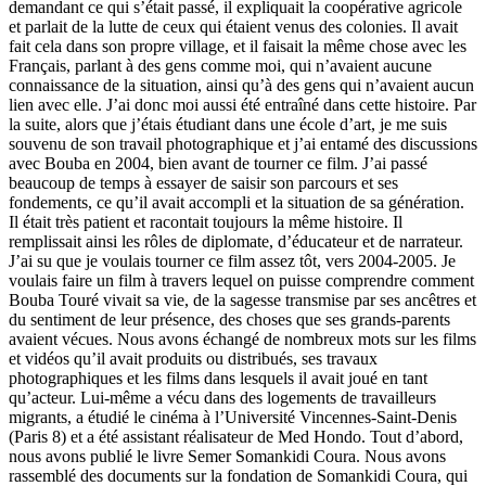
demandant ce qui s’était passé, il expliquait la coopérative agricole
et parlait de la lutte de ceux qui étaient venus des colonies. Il avait
fait cela dans son propre village, et il faisait la même chose avec les
Français, parlant à des gens comme moi, qui n’avaient aucune
connaissance de la situation, ainsi qu’à des gens qui n’avaient aucun
lien avec elle. J’ai donc moi aussi été entraîné dans cette histoire. Par
la suite, alors que j’étais étudiant dans une école d’art, je me suis
souvenu de son travail photographique et j’ai entamé des discussions
avec Bouba en 2004, bien avant de tourner ce film. J’ai passé
beaucoup de temps à essayer de saisir son parcours et ses
fondements, ce qu’il avait accompli et la situation de sa génération.
Il était très patient et racontait toujours la même histoire. Il
remplissait ainsi les rôles de diplomate, d’éducateur et de narrateur.
J’ai su que je voulais tourner ce film assez tôt, vers 2004-2005. Je
voulais faire un film à travers lequel on puisse comprendre comment
Bouba Touré vivait sa vie, de la sagesse transmise par ses ancêtres et
du sentiment de leur présence, des choses que ses grands-parents
avaient vécues. Nous avons échangé de nombreux mots sur les films
et vidéos qu’il avait produits ou distribués, ses travaux
photographiques et les films dans lesquels il avait joué en tant
qu’acteur. Lui-même a vécu dans des logements de travailleurs
migrants, a étudié le cinéma à l’Université Vincennes-Saint-Denis
(Paris 8) et a été assistant réalisateur de Med Hondo. Tout d’abord,
nous avons publié le livre Semer Somankidi Coura. Nous avons
rassemblé des documents sur la fondation de Somankidi Coura, qui