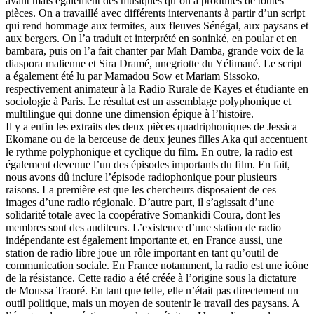
avant mais également des musiques qu’on a produites de toutes
pièces. On a travaillé avec différents intervenants à partir d’un script
qui rend hommage aux termites, aux fleuves Sénégal, aux paysans et
aux bergers. On l’a traduit et interprété en soninké, en poular et en
bambara, puis on l’a fait chanter par Mah Damba, grande voix de la
diaspora malienne et Sira Dramé, unegriotte du Yélimané. Le script
a également été lu par Mamadou Sow et Mariam Sissoko,
respectivement animateur à la Radio Rurale de Kayes et étudiante en
sociologie à Paris. Le résultat est un assemblage polyphonique et
multilingue qui donne une dimension épique à l’histoire.
Il y a enfin les extraits des deux pièces quadriphoniques de Jessica
Ekomane ou de la berceuse de deux jeunes filles Aka qui accentuent
le rythme polyphonique et cyclique du film. En outre, la radio est
également devenue l’un des épisodes importants du film. En fait,
nous avons dû inclure l’épisode radiophonique pour plusieurs
raisons. La première est que les chercheurs disposaient de ces
images d’une radio régionale. D’autre part, il s’agissait d’une
solidarité totale avec la coopérative Somankidi Coura, dont les
membres sont des auditeurs. L’existence d’une station de radio
indépendante est également importante et, en France aussi, une
station de radio libre joue un rôle important en tant qu’outil de
communication sociale. En France notamment, la radio est une icône
de la résistance. Cette radio a été créée à l’origine sous la dictature
de Moussa Traoré. En tant que telle, elle n’était pas directement un
outil politique, mais un moyen de soutenir le travail des paysans. A