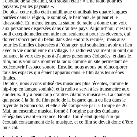
l’époque de sa création, son slogan était : « Une radio pour les
paysans, par les paysans ».
De plus, cette radio était multilingue et utilisait les quatre langues
parlées dans la région, le soninké, le bambara, le pulaar et le
khassonké. En même temps, la station de radio a donné une voix
aux personnes dispersées dans d’autres pays. Aujourd’hui, c’est un
outil exceptionnellement utile non seulement pour les éleveurs, qui
doivent s’occuper du bétail dans des endroits reculés, mais aussi
pour les familles dispersées à l’étranger, qui souhaitent avoir un lien
avec la vie quotidienne du village. La radio est vraiment un outil qui
transmet la voix des gens à d’autres personnes éloignées, et dans le
film, nous voulions montrer la radio comme un site permettant de
redécouvrir l’espace sonore. Ensuite, nous avons pu réincorporer
tous les espaces qui étaient apparus dans le film dans les scènes
finales.
De plus, nous avons utilisé des musiques plus récentes, comme le
hip-hop en langue soninké, et la radio a servi à les transmettre aux
auditeurs. Il y a beaucoup d’autres citations musicales. La chanson
qui passe à la fin du film parle de la bagarre qui a eu lieu dans le
foyer de la Sonacotra, et elle a été composée par la Troupe de 26
Mai, un ensemble musical formé à l’origine par des étudiants
sénégalais vivant en France. Bouba Touré était quelqu’un qui
écoutait constamment de la musique, et ce film se devait donc d’être
musical.