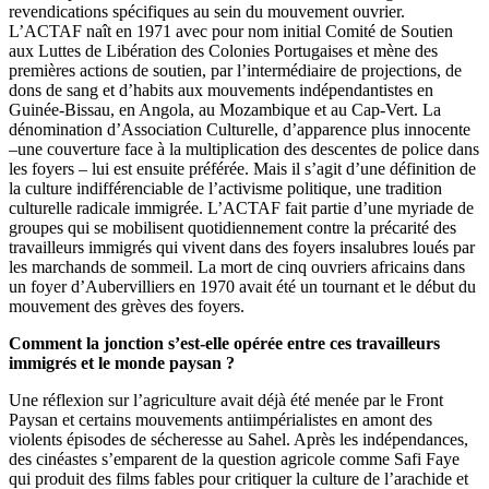
revendications spécifiques au sein du mouvement ouvrier.
L’ACTAF naît en 1971 avec pour nom initial Comité de Soutien
aux Luttes de Libération des Colonies Portugaises et mène des
premières actions de soutien, par l’intermédiaire de projections, de
dons de sang et d’habits aux mouvements indépendantistes en
Guinée-Bissau, en Angola, au Mozambique et au Cap-Vert. La
dénomination d’Association Culturelle, d’apparence plus innocente
–une couverture face à la multiplication des descentes de police dans
les foyers – lui est ensuite préférée. Mais il s’agit d’une définition de
la culture indifférenciable de l’activisme politique, une tradition
culturelle radicale immigrée. L’ACTAF fait partie d’une myriade de
groupes qui se mobilisent quotidiennement contre la précarité des
travailleurs immigrés qui vivent dans des foyers insalubres loués par
les marchands de sommeil. La mort de cinq ouvriers africains dans
un foyer d’Aubervilliers en 1970 avait été un tournant et le début du
mouvement des grèves des foyers.
Comment la jonction s’est-elle opérée entre ces travailleurs
immigrés et le monde paysan ?
Une réflexion sur l’agriculture avait déjà été menée par le Front
Paysan et certains mouvements antiimpérialistes en amont des
violents épisodes de sécheresse au Sahel. Après les indépendances,
des cinéastes s’emparent de la question agricole comme Safi Faye
qui produit des films fables pour critiquer la culture de l’arachide et