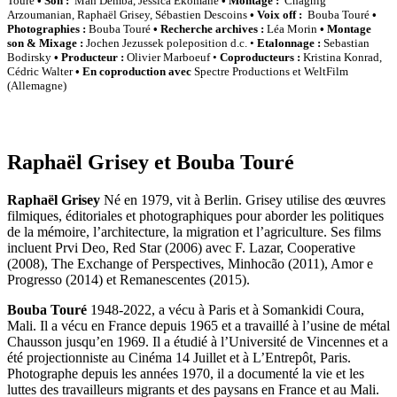
Touré
• Son :
Mah Demba, Jessica Ekomane
• Montage :
Chaghig
Arzoumanian, Raphaël Grisey, Sébastien Descoins
• Voix off :
Bouba Touré
•
Photographies :
Bouba Touré
• Recherche archives :
Léa Morin
• Montage
son & Mixage :
Jochen Jezussek poleposition d.c. •
Etalonnage :
Sebastian
Bodirsky
• Producteur :
Olivier Marboeuf •
Coproducteurs :
Kristina Konrad,
Cédric Walter
• En coproduction avec
Spectre Productions et WeltFilm
(Allemagne)
Raphaël Grisey et Bouba Touré
Raphaël Grisey
Né en 1979, vit à Berlin. Grisey utilise des œuvres
filmiques, éditoriales et photographiques pour aborder les politiques
de la mémoire, l’architecture, la migration et l’agriculture. Ses films
incluent Prvi Deo, Red Star (2006) avec F. Lazar, Cooperative
(2008), The Exchange of Perspectives, Minhocão (2011), Amor e
Progresso (2014) et Remanescentes (2015).
Bouba Touré
1948-2022, a vécu à Paris et à Somankidi Coura,
Mali. Il a vécu en France depuis 1965 et a travaillé à l’usine de métal
Chausson jusqu’en 1969. Il a étudié à l’Université de Vincennes et a
été projectionniste au Cinéma 14 Juillet et à L’Entrepôt, Paris.
Photographe depuis les années 1970, il a documenté la vie et les
luttes des travailleurs migrants et des paysans en France et au Mali.