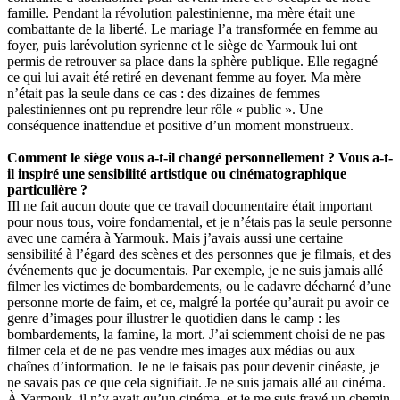
famille. Pendant la révolution palestinienne, ma mère était une
combattante de la liberté. Le mariage l’a transformée en femme au
foyer, puis larévolution syrienne et le siège de Yarmouk lui ont
permis de retrouver sa place dans la sphère publique. Elle regagné
ce qui lui avait été retiré en devenant femme au foyer. Ma mère
n’était pas la seule dans ce cas : des dizaines de femmes
palestiniennes ont pu reprendre leur rôle « public ». Une
conséquence inattendue et positive d’un moment monstrueux.
Comment le siège vous a-t-il changé personnellement ? Vous a-t-
il inspiré une sensibilité artistique ou cinématographique
particulière ?
IIl ne fait aucun doute que ce travail documentaire était important
pour nous tous, voire fondamental, et je n’étais pas la seule personne
avec une caméra à Yarmouk. Mais j’avais aussi une certaine
sensibilité à l’égard des scènes et des personnes que je filmais, et des
événements que je documentais. Par exemple, je ne suis jamais allé
filmer les victimes de bombardements, ou le cadavre décharné d’une
personne morte de faim, et ce, malgré la portée qu’aurait pu avoir ce
genre d’images pour illustrer le quotidien dans le camp : les
bombardements, la famine, la mort. J’ai sciemment choisi de ne pas
filmer cela et de ne pas vendre mes images aux médias ou aux
chaînes d’information. Je ne le faisais pas pour devenir cinéaste, je
ne savais pas ce que cela signifiait. Je ne suis jamais allé au cinéma.
À Yarmouk, il n’y avait qu’un cinéma, et je me suis frayé un chemin