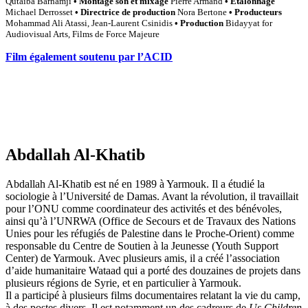
Qutaiba Barhamji
• Montage son et mixage
Pierre Armand
• Étalonnage
Michael Derrosset
• Directrice de production
Nora Bertone
• Producteurs
Mohammad Ali Atassi, Jean-Laurent Csinidis
• Production
Bidayyat for
Audiovisual Arts, Films de Force Majeure
Film également soutenu par l’ACID
Abdallah Al-Khatib
Abdallah Al-Khatib est né en 1989 à Yarmouk. Il a étudié la
sociologie à l’Université de Damas. Avant la révolution, il travaillait
pour l’ONU comme coordinateur des activités et des bénévoles,
ainsi qu’à l’UNRWA (Office de Secours et de Travaux des Nations
Unies pour les réfugiés de Palestine dans le Proche-Orient) comme
responsable du Centre de Soutien à la Jeunesse (Youth Support
Center) de Yarmouk. Avec plusieurs amis, il a créé l’association
d’aide humanitaire Wataad qui a porté des douzaines de projets dans
plusieurs régions de Syrie, et en particulier à Yarmouk.
Il a participé à plusieurs films documentaires relatant la vie du camp,
à des postes divers. Il est notamment un des cadreurs de
Us Children