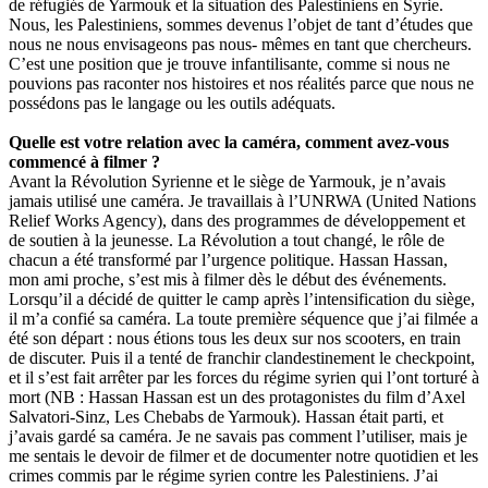
de réfugiés de Yarmouk et la situation des Palestiniens en Syrie.
Nous, les Palestiniens, sommes devenus l’objet de tant d’études que
nous ne nous envisageons pas nous- mêmes en tant que chercheurs.
C’est une position que je trouve infantilisante, comme si nous ne
pouvions pas raconter nos histoires et nos réalités parce que nous ne
possédons pas le langage ou les outils adéquats.
Quelle est votre relation avec la caméra, comment avez-vous
commencé à filmer ?
Avant la Révolution Syrienne et le siège de Yarmouk, je n’avais
jamais utilisé une caméra. Je travaillais à l’UNRWA (United Nations
Relief Works Agency), dans des programmes de développement et
de soutien à la jeunesse. La Révolution a tout changé, le rôle de
chacun a été transformé par l’urgence politique. Hassan Hassan,
mon ami proche, s’est mis à filmer dès le début des événements.
Lorsqu’il a décidé de quitter le camp après l’intensification du siège,
il m’a confié sa caméra. La toute première séquence que j’ai filmée a
été son départ : nous étions tous les deux sur nos scooters, en train
de discuter. Puis il a tenté de franchir clandestinement le checkpoint,
et il s’est fait arrêter par les forces du régime syrien qui l’ont torturé à
mort (NB : Hassan Hassan est un des protagonistes du film d’Axel
Salvatori-Sinz, Les Chebabs de Yarmouk). Hassan était parti, et
j’avais gardé sa caméra. Je ne savais pas comment l’utiliser, mais je
me sentais le devoir de filmer et de documenter notre quotidien et les
crimes commis par le régime syrien contre les Palestiniens. J’ai