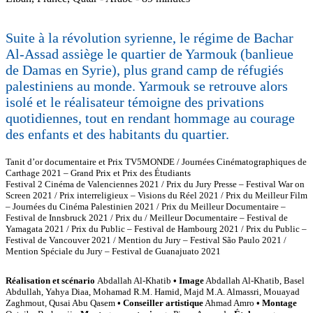
Suite à la révolution syrienne, le régime de Bachar
Al-Assad assiège le quartier de Yarmouk (banlieue
de Damas en Syrie), plus grand camp de réfugiés
palestiniens au monde. Yarmouk se retrouve alors
isolé et le réalisateur témoigne des privations
quotidiennes, tout en rendant hommage au courage
des enfants et des habitants du quartier.
Tanit d’or documentaire et Prix TV5MONDE / Journées Cinématographiques de
Carthage 2021 – Grand Prix et Prix des Étudiants
Festival 2 Cinéma de Valenciennes 2021 / Prix du Jury Presse – Festival War on
Screen 2021 / Prix interreligieux – Visions du Réel 2021 / Prix du Meilleur Film
– Journées du Cinéma Palestinien 2021 / Prix du Meilleur Documentaire –
Festival de Innsbruck 2021 / Prix du / Meilleur Documentaire – Festival de
Yamagata 2021 / Prix du Public – Festival de Hambourg 2021 / Prix du Public –
Festival de Vancouver 2021 / Mention du Jury – Festival São Paulo 2021 /
Mention Spéciale du Jury – Festival de Guanajuato 2021
Réalisation et scénario
Abdallah Al-Khatib
•
Image
Abdallah Al-Khatib, Basel
Abdullah, Yahya Diaa, Mohamad R.M. Hamid, Majd M.A. Almassri, Mouayad
Zaghmout, Qusai Abu Qasem
• Conseiller artistique
Ahmad Amro
• Montage