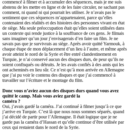
commencé à filmer et à accumuler des séquences, mais je me suis
abstenu de les mettre en ligne et de les faire circuler, ne sachant pas
comment, ni quand ni qui pourrait les utiliser. Je n’avais pas le
sentiment que ces séquences m’appartenaient, parce qu’elles
contenaient des réalités et des histoires des personnes vivant en état
de siège. Ma seule préoccupation était qu’elles soient utilisées dans
un contexte qui rende justice à la souffrance de ces gens. Je filmais
sans imaginer qu’un jour j’envisagerais d’en faire un film. Je ne
savais pas que je survivrais au siège. Après avoir quitté Yarmouk, à
chaque étape de mon déplacement d’un lieu à l’autre, et même après
avoir atteint le nord de la Syrie et être entré clandestinement en
Turquie, je n’ai conservé aucun des disques durs, de peur qu’ils ne
soient confisqués ou détruits. Je les avais confiés à des amis qui les
ont acheminés en lieu sûr. Ce n’est qu’à mon arrivée en Allemagne
que j’ai pu voir le contenu des disques et que j’ai commencé à
travailler sur l’écriture et le montage du film.
Donc vous n’aviez aucun des disques durs quand vous avez
quitté le camp. Mais vous aviez gardé la
caméra ?
Oui, j’avais gardé la caméra. J’ai continué à filmer jusqu’à ce que
j’arrive en Turquie. C’est là que nous nous sommes séparés, quand
j’ai décidé de partir pour l’Allemagne. Il était logique que je ne
garde pas la caméra d’Hassan et qu’elle continue d’être utilisée par
ceux qui restaient dans le nord de la Syrie.