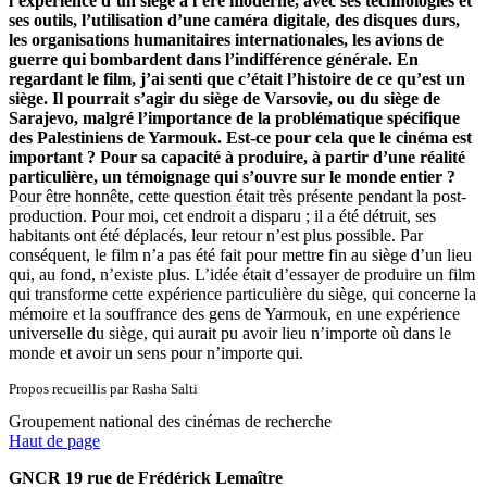
l’expérience d’un siège à l’ère moderne, avec ses technologies et
ses outils, l’utilisation d’une caméra digitale, des disques durs,
les organisations humanitaires internationales, les avions de
guerre qui bombardent dans l’indifférence générale. En
regardant le film, j’ai senti que c’était l’histoire de ce qu’est un
siège. Il pourrait s’agir du siège de Varsovie, ou du siège de
Sarajevo, malgré l’importance de la problématique spécifique
des Palestiniens de Yarmouk. Est-ce pour cela que le cinéma est
important ? Pour sa capacité à produire, à partir d’une réalité
particulière, un témoignage qui s’ouvre sur le monde entier ?
Pour être honnête, cette question était très présente pendant la post-
production. Pour moi, cet endroit a disparu ; il a été détruit, ses
habitants ont été déplacés, leur retour n’est plus possible. Par
conséquent, le film n’a pas été fait pour mettre fin au siège d’un lieu
qui, au fond, n’existe plus. L’idée était d’essayer de produire un film
qui transforme cette expérience particulière du siège, qui concerne la
mémoire et la souffrance des gens de Yarmouk, en une expérience
universelle du siège, qui aurait pu avoir lieu n’importe où dans le
monde et avoir un sens pour n’importe qui.
Propos recueillis par Rasha Salti
Groupement national des cinémas de recherche
Haut de page
GNCR 19 rue de Frédérick Lemaître