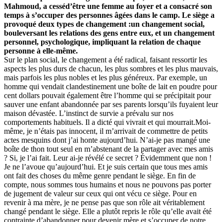
Mahmoud, a cesséd’être une femme au foyer et a consacré son
temps à s’occuper des personnes âgées dans le camp. Le siège a
provoqué deux types de changement :un changement social,
bouleversant les relations des gens entre eux, et un changement
personnel, psychologique, impliquant la relation de chaque
personne à elle-même.
Sur le plan social, le changement a été radical, faisant ressortir les
aspects les plus durs de chacun, les plus sombres et les plus mauvais,
mais parfois les plus nobles et les plus généreux. Par exemple, un
homme qui vendait clandestinement une boîte de lait en poudre pour
cent dollars pouvait également être l’homme qui se précipitait pour
sauver une enfant abandonnée par ses parents lorsqu’ils fuyaient leur
maison dévastée. L’instinct de survie a prévalu sur nos
comportements habituels. Il a dicté qui vivrait et qui mourrait.Moi-
même, je n’étais pas innocent, il m’arrivait de commettre de petits
actes mesquins dont j’ai honte aujourd’hui. N’ai-je pas mangé une
boîte de thon tout seul en m’abstenant de la partager avec mes amis
? Si, je l’ai fait. Leur ai-je révélé ce secret ? Évidemment que non !
Je ne l’avoue qu’aujourd’hui. Et je suis certain que tous mes amis
ont fait des choses du même genre pendant le siège. En fin de
compte, nous sommes tous humains et nous ne pouvons pas porter
de jugement de valeur sur ceux qui ont vécu ce siège. Pour en
revenir à ma mère, je ne pense pas que son rôle ait véritablement
changé pendant le siège. Elle a plutôt repris le rôle qu’elle avait été
contrainte d’abandonner pour devenir mère et s’occuper de notre