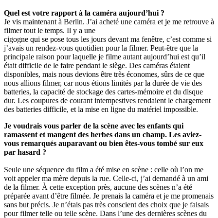
Quel est votre rapport à la caméra aujourd’hui ?
Je vis maintenant à Berlin. J’ai acheté une caméra et je me retrouve à
filmer tout le temps. Il y a une
cigogne qui se pose tous les jours devant ma fenêtre, c’est comme si
j’avais un rendez-vous quotidien pour la filmer. Peut-être que la
principale raison pour laquelle je filme autant aujourd’hui est qu’il
était difficile de le faire pendant le siège. Des caméras étaient
disponibles, mais nous devions être très économes, sûrs de ce que
nous allions filmer, car nous étions limités par la durée de vie des
batteries, la capacité de stockage des cartes-mémoire et du disque
dur. Les coupures de courant intempestives rendaient le chargement
des batteries difficile, et la mise en ligne du matériel impossible.
Je voudrais vous parler de la scène avec les enfants qui
ramassent et mangent des herbes dans un champ. Les aviez-
vous remarqués auparavant ou bien êtes-vous tombé sur eux
par hasard ?
Seule une séquence du film a été mise en scène : celle où l’on me
voit appeler ma mère depuis la rue. Celle-ci, j’ai demandé à un ami
de la filmer. À cette exception près, aucune des scènes n’a été
préparée avant d’être filmée. Je prenais la caméra et je me promenais
sans but précis. Je n’étais pas très conscient des choix que je faisais
pour filmer telle ou telle scène. Dans l’une des dernières scènes du