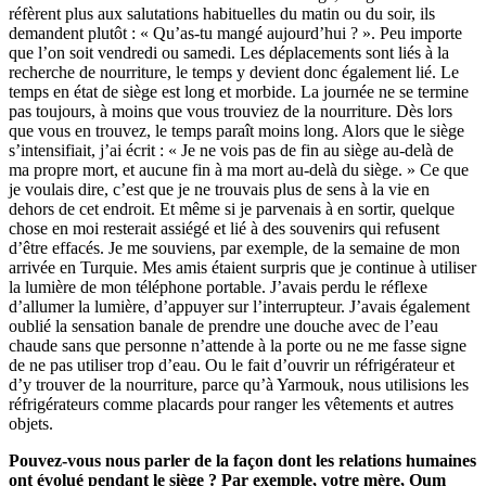
réfèrent plus aux salutations habituelles du matin ou du soir, ils
demandent plutôt : « Qu’as-tu mangé aujourd’hui ? ». Peu importe
que l’on soit vendredi ou samedi. Les déplacements sont liés à la
recherche de nourriture, le temps y devient donc également lié. Le
temps en état de siège est long et morbide. La journée ne se termine
pas toujours, à moins que vous trouviez de la nourriture. Dès lors
que vous en trouvez, le temps paraît moins long. Alors que le siège
s’intensifiait, j’ai écrit : « Je ne vois pas de fin au siège au-delà de
ma propre mort, et aucune fin à ma mort au-delà du siège. » Ce que
je voulais dire, c’est que je ne trouvais plus de sens à la vie en
dehors de cet endroit. Et même si je parvenais à en sortir, quelque
chose en moi resterait assiégé et lié à des souvenirs qui refusent
d’être effacés. Je me souviens, par exemple, de la semaine de mon
arrivée en Turquie. Mes amis étaient surpris que je continue à utiliser
la lumière de mon téléphone portable. J’avais perdu le réflexe
d’allumer la lumière, d’appuyer sur l’interrupteur. J’avais également
oublié la sensation banale de prendre une douche avec de l’eau
chaude sans que personne n’attende à la porte ou ne me fasse signe
de ne pas utiliser trop d’eau. Ou le fait d’ouvrir un réfrigérateur et
d’y trouver de la nourriture, parce qu’à Yarmouk, nous utilisions les
réfrigérateurs comme placards pour ranger les vêtements et autres
objets.
Pouvez-vous nous parler de la façon dont les relations humaines
ont évolué pendant le siège ? Par exemple, votre mère, Oum