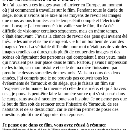
Je n’ai pas revu ces images avant d’arriver en Europe, au moment
où j’ai commencé à travailler sur le film. Pendant toute la durée du
siège, nous n’avions ni le luxe ni les moyens de revoir les images
que nous avions tournées car le temps était compté et l’électricité
rare. Lorsque j’ai commencé à travailler sur le film, il m’a été
difficile de visionner certaines séquences, mais en même temps,
c’était émouvant. J’avais la chance de revoir des gens qui avaient été
tués. Je les aime et ils me manquent. Ce fut un bonheur de voir des
images d’eux. La véritable difficulté pour moi n’était pas de voir des
images cruelles ou dures,mais plutôt de couper des images et des
scènes où figuraient des personnes qui comptaient à mes yeux, mais
qui n’avaient pas leur place dans le film. Parfois, j’avais l’impression
de les trahir, car mon histoire et celle de ma mère finissaient par
prendre le dessus sur celles de mes amis. Mais au cours des deux
années, j’ai compris que je ne pouvais pas couvrir tous les
événements de Yarmouk et du siège, que je faisais un film sur
l’expérience humaine, la mienne et celle de ma mère, et qu’à travers
cela, je pouvais peut-être faire la lumière sur ce qui s’est passé dans
le camp, sans avoir à raconter toute son histoire. Je ne pense pas que
le but du film soit de retracer toute l’histoire de Yarmouk, de ses
habitants et de sa destruction, car le cinéma permet de poser des
questions plutôt que d’apporter des réponses.
Je pense que dans ce film, vous avez réussi à résumer