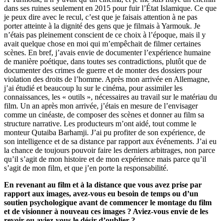
dans ses ruines seulement en 2015 pour fuir l’État Islamique. Ce que
je peux dire avec le recul, c’est que je faisais attention à ne pas
porter atteinte à la dignité des gens que je filmais à Yarmouk. Je
n’étais pas pleinement conscient de ce choix à l’époque, mais il y
avait quelque chose en moi qui m’empêchait de filmer certaines
scènes. En bref, j’avais envie de documenter l’expérience humaine
de manière poétique, dans toutes ses contradictions, plutôt que de
documenter des crimes de guerre et de monter des dossiers pour
violation des droits de l’homme. Après mon arrivée en Allemagne,
j’ai étudié et beaucoup lu sur le cinéma, pour assimiler les
connaissances, les « outils », nécessaires au travail sur le matériau du
film. Un an après mon arrivée, j’étais en mesure de l’envisager
comme un cinéaste, de composer des scènes et donner au film sa
structure narrative. Les producteurs m’ont aidé, tout comme le
monteur Qutaiba Barhamji. J’ai pu profiter de son expérience, de
son intelligence et de sa distance par rapport aux événements. J’ai eu
la chance de toujours pouvoir faire les derniers arbitrages, non parce
qu’il s’agit de mon histoire et de mon expérience mais parce qu’il
s’agit de mon film, et que j’en porte la responsabilité.
En revenant au film et à la distance que vous avez prise par
rapport aux images, avez-vous eu besoin de temps ou d’un
soutien psychologique avant de commencer le montage du film
et de visionner à nouveau ces images ? Aviez-vous envie de les
revoir ou aviez-vous le désir d’oublier ?