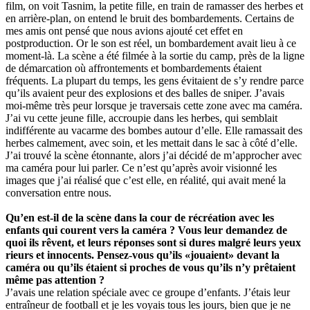
film, on voit Tasnim, la petite fille, en train de ramasser des herbes et
en arrière-plan, on entend le bruit des bombardements. Certains de
mes amis ont pensé que nous avions ajouté cet effet en
postproduction. Or le son est réel, un bombardement avait lieu à ce
moment-là. La scène a été filmée à la sortie du camp, près de la ligne
de démarcation où affrontements et bombardements étaient
fréquents. La plupart du temps, les gens évitaient de s’y rendre parce
qu’ils avaient peur des explosions et des balles de sniper. J’avais
moi-même très peur lorsque je traversais cette zone avec ma caméra.
J’ai vu cette jeune fille, accroupie dans les herbes, qui semblait
indifférente au vacarme des bombes autour d’elle. Elle ramassait des
herbes calmement, avec soin, et les mettait dans le sac à côté d’elle.
J’ai trouvé la scène étonnante, alors j’ai décidé de m’approcher avec
ma caméra pour lui parler. Ce n’est qu’après avoir visionné les
images que j’ai réalisé que c’est elle, en réalité, qui avait mené la
conversation entre nous.
Qu’en est-il de la scène dans la cour de récréation avec les
enfants qui courent vers la caméra ? Vous leur demandez de
quoi ils rêvent, et leurs réponses sont si dures malgré leurs yeux
rieurs et innocents. Pensez-vous qu’ils «jouaient» devant la
caméra ou qu’ils étaient si proches de vous qu’ils n’y prêtaient
même pas attention ?
J’avais une relation spéciale avec ce groupe d’enfants. J’étais leur
entraîneur de football et je les voyais tous les jours, bien que je ne