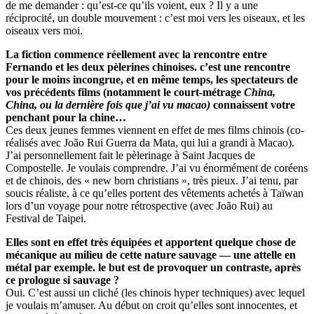
de me demander : qu’est-ce qu’ils voient, eux ? Il y a une
réciprocité, un double mouvement : c’est moi vers les oiseaux, et les
oiseaux vers moi.
La fiction commence réellement avec la rencontre entre
Fernando et les deux pèlerines chinoises. c’est une rencontre
pour le moins incongrue, et en même temps, les spectateurs de
vos précédents films (notamment le court-métrage
China,
China, ou la dernière fois que j’ai vu macao)
connaissent votre
penchant pour la chine…
Ces deux jeunes femmes viennent en effet de mes films chinois (co-
réalisés avec João Rui Guerra da Mata, qui lui a grandi à Macao).
J’ai personnellement fait le pèlerinage à Saint Jacques de
Compostelle. Je voulais comprendre. J’ai vu énormément de coréens
et de chinois, des « new born christians », très pieux. J’ai tenu, par
soucis réaliste, à ce qu’elles portent des vêtements achetés à Taïwan
lors d’un voyage pour notre rétrospective (avec João Rui) au
Festival de Taipei.
Elles sont en effet très équipées et apportent quelque chose de
mécanique au milieu de cette
na
tur
e
sauvag
e
—
un
e attelle en
métal par exemple.
l
e
bu
t
es
t
d
e provoquer un
co
n
t
r
a
s
t
e
,
a
p
r
è
s
c
e prologue si sauvage
?
Oui. C’est aussi un cliché (les chinois hyper techniques) avec lequel
je voulais m’amuser. Au début on croit qu’elles sont innocentes, et