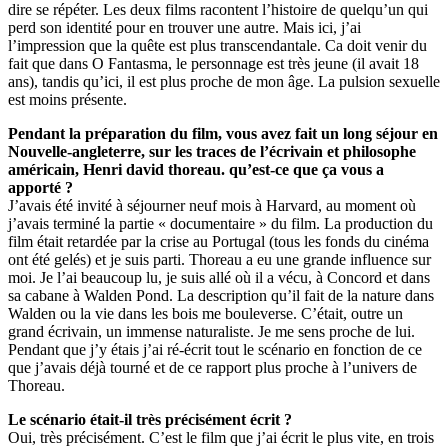
dire se répéter. Les deux films racontent l’histoire de quelqu’un qui
perd son identité pour en trouver une autre. Mais ici, j’ai
l’impression que la quête est plus transcendantale. Ca doit venir du
fait que dans O Fantasma, le personnage est très jeune (il avait 18
ans), tandis qu’ici, il est plus proche de mon âge. La pulsion sexuelle
est moins présente.
Pendant la préparation du film, vous avez fait un long séjour en
Nouvelle-angleterre, sur les traces de l’écrivain et philosophe
américain, Henri david thoreau. qu’est-ce que ça vous a
apporté ?
J’avais été invité à séjourner neuf mois à Harvard, au moment où
j’avais terminé la partie « documentaire » du film. La production du
film était retardée par la crise au Portugal (tous les fonds du cinéma
ont été gelés) et je suis parti. Thoreau a eu une grande influence sur
moi. Je l’ai beaucoup lu, je suis allé où il a vécu, à Concord et dans
sa cabane à Walden Pond. La description qu’il fait de la nature dans
Walden ou la vie dans les bois me bouleverse. C’était, outre un
grand écrivain, un immense naturaliste. Je me sens proche de lui.
Pendant que j’y étais j’ai ré-écrit tout le scénario en fonction de ce
que j’avais déjà tourné et de ce rapport plus proche à l’univers de
Thoreau.
Le scénario était-il très précisément écrit ?
Oui, très précisément. C’est le film que j’ai écrit le plus vite, en trois