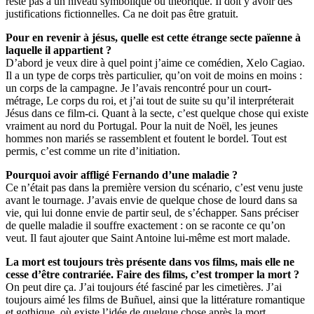
reste pas à un niveau symbolique ou théorique. Il doit y avoir des
justifications fictionnelles. Ca ne doit pas être gratuit.
Pour en revenir à jésus, quelle est cette étrange secte païenne à
laquelle il appartient ?
D’abord je veux dire à quel point j’aime ce comédien, Xelo Cagiao.
Il a un type de corps très particulier, qu’on voit de moins en moins :
un corps de la campagne. Je l’avais rencontré pour un court-
métrage, Le corps du roi, et j’ai tout de suite su qu’il interpréterait
Jésus dans ce film-ci. Quant à la secte, c’est quelque chose qui existe
vraiment au nord du Portugal. Pour la nuit de Noël, les jeunes
hommes non mariés se rassemblent et foutent le bordel. Tout est
permis, c’est comme un rite d’initiation.
Pourquoi avoir affligé Fernando d’une maladie ?
Ce n’était pas dans la première version du scénario, c’est venu juste
avant le tournage. J’avais envie de quelque chose de lourd dans sa
vie, qui lui donne envie de partir seul, de s’échapper. Sans préciser
de quelle maladie il souffre exactement : on se raconte ce qu’on
veut. Il faut ajouter que Saint Antoine lui-même est mort malade.
La mort est toujours très présente dans vos films, mais elle ne
cesse d’être contrariée. Faire des films, c’est tromper la mort ?
On peut dire ça. J’ai toujours été fasciné par les cimetières. J’ai
toujours aimé les films de Buñuel, ainsi que la littérature romantique
et gothique, où existe l’idée de quelque chose après la mort.