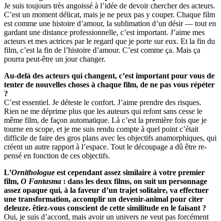
Je suis toujours très angoissé à l’idée de devoir chercher des acteurs.
C’est un moment délicat, mais je ne peux pas y couper. Chaque film
est comme une histoire d’amour, la sublimation d’un désir — tout en
gardant une distance professionnelle, c’est important. J’aime mes
acteurs et mes actrices par le regard que je porte sur eux. Et la fin du
film, c’est la fin de l’histoire d’amour. C’est comme ça. Mais ça
pourra peut-être un jour changer.
Au-delà des acteurs qui changent, c’est important pour vous de
tenter de nouvelles choses à chaque film, de ne pas vous répéter
?
C’est essentiel. Je déteste le confort. J’aime prendre des risques.
Rien ne me déprime plus que les auteurs qui refont sans cesse le
même film, de façon automatique. Là c’est la première fois que je
tourne en scope, et je me suis rendu compte à quel point c’était
difficile de faire des gros plans avec les objectifs anamorphiques, qui
créent un autre rapport à l’espace. Tout le découpage a dû être re-
pensé en fonction de ces objectifs.
L’
Ornithologue
est cependant assez similaire à votre premier
film,
O Fantasma
: dans les deux films, on suit un personnage
assez opaque qui, à la faveur d’un trajet solitaire, va effectuer
une transformation, accomplir un devenir-animal pour citer
deleuze. êtiez-vous conscient de cette similitude en le faisant ?
Oui, je suis d’accord, mais avoir un univers ne veut pas forcément