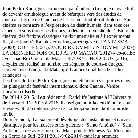
João Pedro Rodrigues commence par étudier la biologie dans le but
de devenir ornithologue avant de bifurquer vers des études de
cinéma à l’école de Cinéma de Lisbonne, dont il sort diplômé. Son
cinéma se consacre à l’exploration du désir humain, dans tous ces
aspects et sous toutes ses formes, reflétant la diversité de l’histoire du
cinéma, des fictions classiques au documentaire et à l’expérimental.
Il a, à ce jour, réalisé plusierus longs-métrages : O FANTASMA
(2000), ODETE (2005), MOURIR COMME UN HOMME (2009),
LA DERNIERE FOIS QUE J’AI VU MACAO (2012) – co-réalisé
avec João Rui Guerra da Mata – etL’ORNITHOLOGUE (2016). Il
a également réalisé un nombre conséquent de courts-métrages,
souvent avec Guerra da Mata, qu’ils aiment qualifier de « films
asiatiques ».
Les films de João Pedro Rodrigues ont été montrés et primés dans
les plus grands festivals internationaux, dont Cannes, Venise,
Locarno et Berlin.
De 2014 à 2015, il est résident du Radcliffe Institute à l’Université
de Harvard. De 2015 à 2016, il enseigne pour la deuxième fois au
Fresnoy, Studio national des arts contemporains en tant qu’artiste
invité.
Dernièrement, il a également développé des installations et œuvres
plastiques pour les musées et les galeries : “Santo António” / “Saint
Antoine”, créé avec Guerra da Mata pour le Mimesis Art Museum
en Corée du Sud (26/11/2013-9/02/2014) était leur première