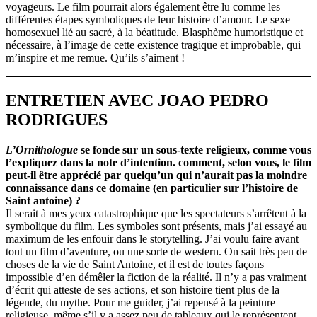
voyageurs. Le film pourrait alors également être lu comme les
différentes étapes symboliques de leur histoire d’amour. Le sexe
homosexuel lié au sacré, à la béatitude. Blasphème humoristique et
nécessaire, à l’image de cette existence tragique et improbable, qui
m’inspire et me remue. Qu’ils s’aiment !
ENTRETIEN AVEC JOAO PEDRO
RODRIGUES
L’Ornithologue
se fonde sur un sous-texte religieux, comme vous
l’expliquez dans la note d’intention. comment, selon vous, le film
peut-il être apprécié par quelqu’un qui n’aurait pas la moindre
connaissance dans ce domaine (en particulier sur l’histoire de
Saint antoine) ?
Il serait à mes yeux catastrophique que les spectateurs s’arrêtent à la
symbolique du film. Les symboles sont présents, mais j’ai essayé au
maximum de les enfouir dans le storytelling. J’ai voulu faire avant
tout un film d’aventure, ou une sorte de western. On sait très peu de
choses de la vie de Saint Antoine, et il est de toutes façons
impossible d’en démêler la fiction de la réalité. Il n’y a pas vraiment
d’écrit qui atteste de ses actions, et son histoire tient plus de la
légende, du mythe. Pour me guider, j’ai repensé à la peinture
religieuse, même s’il y a assez peu de tableaux qui le représentent