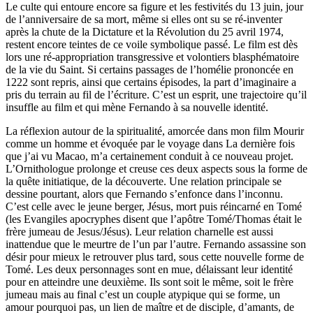
Le culte qui entoure encore sa figure et les festivités du 13 juin, jour
de l’anniversaire de sa mort, même si elles ont su se ré-inventer
après la chute de la Dictature et la Révolution du 25 avril 1974,
restent encore teintes de ce voile symbolique passé. Le film est dès
lors une ré-appropriation transgressive et volontiers blasphématoire
de la vie du Saint. Si certains passages de l’homélie prononcée en
1222 sont repris, ainsi que certains épisodes, la part d’imaginaire a
pris du terrain au fil de l’écriture. C’est un esprit, une trajectoire qu’il
insuffle au film et qui mène Fernando à sa nouvelle identité.
La réflexion autour de la spiritualité, amorcée dans mon film Mourir
comme un homme et évoquée par le voyage dans La dernière fois
que j’ai vu Macao, m’a certainement conduit à ce nouveau projet.
L’Ornithologue prolonge et creuse ces deux aspects sous la forme de
la quête initiatique, de la découverte. Une relation principale se
dessine pourtant, alors que Fernando s’enfonce dans l’inconnu.
C’est celle avec le jeune berger, Jésus, mort puis réincarné en Tomé
(les Evangiles apocryphes disent que l’apôtre Tomé/Thomas était le
frère jumeau de Jesus/Jésus). Leur relation charnelle est aussi
inattendue que le meurtre de l’un par l’autre. Fernando assassine son
désir pour mieux le retrouver plus tard, sous cette nouvelle forme de
Tomé. Les deux personnages sont en mue, délaissant leur identité
pour en atteindre une deuxième. Ils sont soit le même, soit le frère
jumeau mais au final c’est un couple atypique qui se forme, un
amour pourquoi pas, un lien de maître et de disciple, d’amants, de