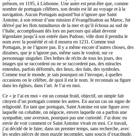
prénom, en 1195, à Lisbonne. Une autre est peut-être que, comme
nombre de portugais célèbres, son destin est lié au voyage et à la
navigation. Aucun Portugais aujourd’hui n’ignore que Saint
Antoine, à son retour d’une mission d’évangélisation au Maroc, fut
dérivé par les flots tumultueux de la mer et qu’il échoua au sud de
l’Italie, accomplissant dès lors un parcours qui allait devenir
légendaire jusqu’à son entrée dans Padoue, ville dont il prendra le
nom avec la postérité et où il mourra en 1231. Comme tout
Portugais, je ne l’ignore pas. Il y a même encore d’autres choses, des
dizaines, que je n’ignore pas, même sans le vouloir, sur ce
personnage singulier. Des bribes de récits de tous les jours, des
images qui se raccordent ou ne se raccordent pas, des miracles
entendus, parfois déformés, des lieux, des faits, des symboles.
Comme tout le monde, je sais pourquoi on l’invoque, à quelles
occasions on le célèbre, de quoi il est le nom. Je reconnais sa figure
dans les églises, dans l’art. Je l’ai en moi.
Ce « je l’ai en moi » est un constat froid, objectif, un simple fait
citoyen d’un portugais comme les autres. En aucun cas un signe de
religiosité. En tant que portugais, Saint Antoine est une figure avec
laquelle on cohabite, on négocie, envers laquelle on a parfois une
sympathie, une aversion, pourquoi pas une curiosité. J’ai donc eu
envie de voir comment ce Saint Antoine vivait en moi. Ce travail,
j’ai décidé de le faire, dans un premier temps, sans recherche, avec
les seules pièces de mon puzzle incomplet, sans soucis d’exactitude.