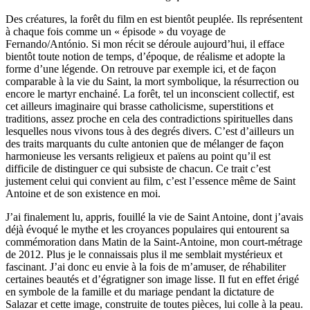
Des créatures, la forêt du film en est bientôt peuplée. Ils représentent
à chaque fois comme un « épisode » du voyage de
Fernando/António. Si mon récit se déroule aujourd’hui, il efface
bientôt toute notion de temps, d’époque, de réalisme et adopte la
forme d’une légende. On retrouve par exemple ici, et de façon
comparable à la vie du Saint, la mort symbolique, la résurrection ou
encore le martyr enchainé. La forêt, tel un inconscient collectif, est
cet ailleurs imaginaire qui brasse catholicisme, superstitions et
traditions, assez proche en cela des contradictions spirituelles dans
lesquelles nous vivons tous à des degrés divers. C’est d’ailleurs un
des traits marquants du culte antonien que de mélanger de façon
harmonieuse les versants religieux et païens au point qu’il est
difficile de distinguer ce qui subsiste de chacun. Ce trait c’est
justement celui qui convient au film, c’est l’essence même de Saint
Antoine et de son existence en moi.
J’ai finalement lu, appris, fouillé la vie de Saint Antoine, dont j’avais
déjà évoqué le mythe et les croyances populaires qui entourent sa
commémoration dans Matin de la Saint-Antoine, mon court-métrage
de 2012. Plus je le connaissais plus il me semblait mystérieux et
fascinant. J’ai donc eu envie à la fois de m’amuser, de réhabiliter
certaines beautés et d’égratigner son image lisse. Il fut en effet érigé
en symbole de la famille et du mariage pendant la dictature de
Salazar et cette image, construite de toutes pièces, lui colle à la peau.