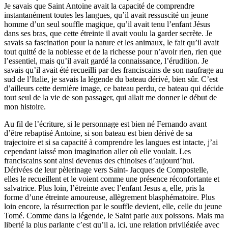
Je savais que Saint Antoine avait la capacité de comprendre
instantanément toutes les langues, qu’il avait ressuscité un jeune
homme d’un seul souffle magique, qu’il avait tenu l’enfant Jésus
dans ses bras, que cette étreinte il avait voulu la garder secrète. Je
savais sa fascination pour la nature et les animaux, le fait qu’il avait
tout quitté de la noblesse et de la richesse pour n’avoir rien, rien que
l’essentiel, mais qu’il avait gardé la connaissance, l’érudition. Je
savais qu’il avait été recueilli par des franciscains de son naufrage au
sud de l’Italie, je savais la légende du bateau dérivé, bien sûr. C’est
d’ailleurs cette dernière image, ce bateau perdu, ce bateau qui décide
tout seul de la vie de son passager, qui allait me donner le début de
mon histoire.
Au fil de l’écriture, si le personnage est bien né Fernando avant
d’être rebaptisé Antoine, si son bateau est bien dérivé de sa
trajectoire et si sa capacité à comprendre les langues est intacte, j’ai
cependant laissé mon imagination aller où elle voulait. Les
franciscains sont ainsi devenus des chinoises d’aujourd’hui.
Dérivées de leur pèlerinage vers Saint- Jacques de Compostelle,
elles le recueillent et le voient comme une présence réconfortante et
salvatrice. Plus loin, l’étreinte avec l’enfant Jesus a, elle, pris la
forme d’une étreinte amoureuse, allègrement blasphématoire. Plus
loin encore, la résurrection par le souffle devient, elle, celle du jeune
Tomé. Comme dans la légende, le Saint parle aux poissons. Mais ma
liberté la plus parlante c’est qu’il a, ici, une relation privilégiée avec