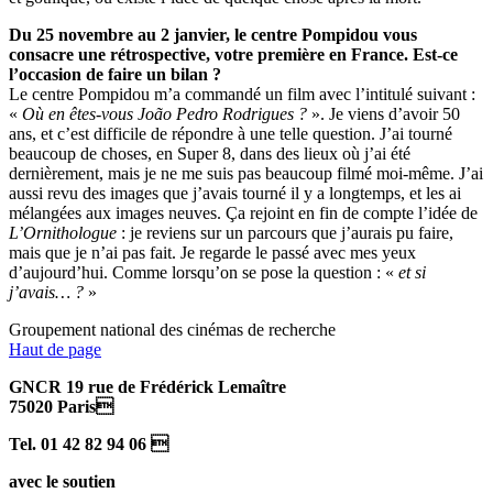
Du 25 novembre au 2 janvier, le centre Pompidou vous
consacre une rétrospective, votre première en France. Est-ce
l’occasion de faire un bilan ?
Le centre Pompidou m’a commandé un film avec l’intitulé suivant :
«
Où en êtes-vous João Pedro Rodrigues ?
». Je viens d’avoir 50
ans, et c’est difficile de répondre à une telle question. J’ai tourné
beaucoup de choses, en Super 8, dans des lieux où j’ai été
dernièrement, mais je ne me suis pas beaucoup filmé moi-même. J’ai
aussi revu des images que j’avais tourné il y a longtemps, et les ai
mélangées aux images neuves. Ça rejoint en fin de compte l’idée de
L’Ornithologue
: je reviens sur un parcours que j’aurais pu faire,
mais que je n’ai pas fait. Je regarde le passé avec mes yeux
d’aujourd’hui. Comme lorsqu’on se pose la question : «
et si
j’avais… ?
»
Groupement national des cinémas de recherche
Haut de page
GNCR 19 rue de Frédérick Lemaître
75020 Paris
Tel. 01 42 82 94 06 
avec le soutien