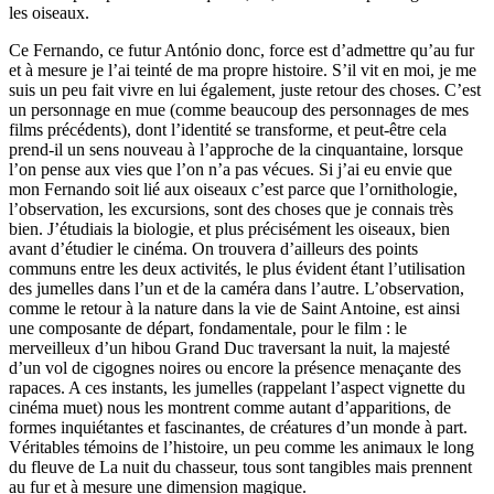
les oiseaux.
Ce Fernando, ce futur António donc, force est d’admettre qu’au fur
et à mesure je l’ai teinté de ma propre histoire. S’il vit en moi, je me
suis un peu fait vivre en lui également, juste retour des choses. C’est
un personnage en mue (comme beaucoup des personnages de mes
films précédents), dont l’identité se transforme, et peut-être cela
prend-il un sens nouveau à l’approche de la cinquantaine, lorsque
l’on pense aux vies que l’on n’a pas vécues. Si j’ai eu envie que
mon Fernando soit lié aux oiseaux c’est parce que l’ornithologie,
l’observation, les excursions, sont des choses que je connais très
bien. J’étudiais la biologie, et plus précisément les oiseaux, bien
avant d’étudier le cinéma. On trouvera d’ailleurs des points
communs entre les deux activités, le plus évident étant l’utilisation
des jumelles dans l’un et de la caméra dans l’autre. L’observation,
comme le retour à la nature dans la vie de Saint Antoine, est ainsi
une composante de départ, fondamentale, pour le film : le
merveilleux d’un hibou Grand Duc traversant la nuit, la majesté
d’un vol de cigognes noires ou encore la présence menaçante des
rapaces. A ces instants, les jumelles (rappelant l’aspect vignette du
cinéma muet) nous les montrent comme autant d’apparitions, de
formes inquiétantes et fascinantes, de créatures d’un monde à part.
Véritables témoins de l’histoire, un peu comme les animaux le long
du fleuve de La nuit du chasseur, tous sont tangibles mais prennent
au fur et à mesure une dimension magique.