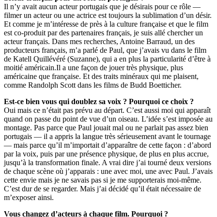
Il n’y avait aucun acteur portugais que je désirais pour ce rôle —
filmer un acteur ou une actrice est toujours la sublimation d’un désir.
Et comme je m’intéresse de près à la culture française et que le film
est co-produit par des partenaires français, je suis allé chercher un
acteur français. Dans mes recherches, Antoine Barraud, un des
producteurs français, m’a parlé de Paul, que j’avais vu dans le film
de Katell Quillévéré (Suzanne), qui a en plus la particularité d’être à
moitié américain.Il a une façon de jouer très physique, plus
américaine que française. Et des traits minéraux qui me plaisent,
comme Randolph Scott dans les films de Budd Boetticher.
E
st-ce
bien
vous
qui
doublez
sa
voix
?
P
ourquoi
c
e
choix
?
Oui mais ce n’était pas prévu au départ. C’est aussi moi qui apparaît
quand on passe du point de vue d’un oiseau. L’idée s’est imposée au
montage. Pas parce que Paul jouait mal ou ne parlait pas assez bien
portugais — il a appris la langue très sérieusement avant le tournage
— mais parce qu’il m’importait d’apparaître de cette façon : d’abord
par la voix, puis par une présence physique, de plus en plus accrue,
jusqu’à la transformation finale. A vrai dire j’ai tourné deux versions
de chaque scène où j’apparais : une avec moi, une avec Paul. J’avais
cette envie mais je ne savais pas si je me supporterais moi-même.
C’est dur de se regarder. Mais j’ai décidé qu’il était nécessaire de
m’exposer ainsi.
Vous changez d’acteurs à chaque film. Pourquoi ?