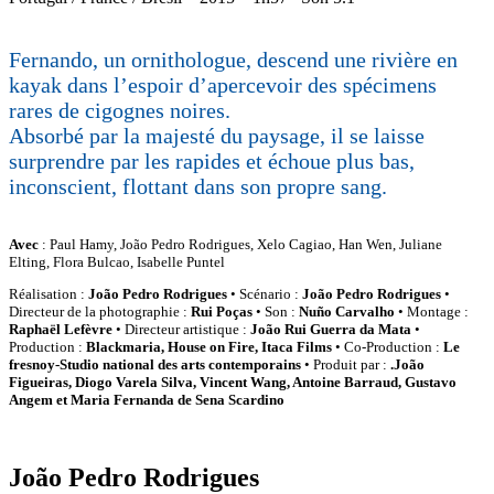
Fernando, un ornithologue, descend une rivière en
kayak dans l’espoir d’apercevoir des spécimens
rares de cigognes noires.
Absorbé par la majesté du paysage, il se laisse
surprendre par les rapides et échoue plus bas,
inconscient, flottant dans son propre sang.
Avec
: Paul Hamy, João Pedro Rodrigues, Xelo Cagiao, Han Wen, Juliane
Elting, Flora Bulcao, Isabelle Puntel
Réalisation :
João Pedro Rodrigues
• Scénario :
João Pedro Rodrigues
•
Directeur de la photographie :
Rui Poças
• Son :
Nuño Carvalho
• Montage :
Raphaël Lefèvre
• Directeur artistique :
João Rui Guerra da Mata
•
Production :
Blackmaria, House on Fire, Itaca Films
• Co-Production :
Le
fresnoy-Studio national des arts contemporains
• Produit par :
.João
Figueiras, Diogo Varela Silva, Vincent Wang, Antoine Barraud, Gustavo
Angem et Maria Fernanda de Sena Scardino
João Pedro Rodrigues