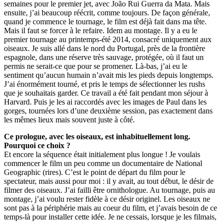
semaines pour le premier jet, avec João Rui Guerra da Mata. Mais
ensuite, j’ai beaucoup réécrit, comme toujours. De façon générale,
quand je commence le tournage, le film est déjà fait dans ma tête.
Mais il faut se forcer à le refaire. Idem au montage. Il y a eu le
premier tournage au printemps-été 2014, consacré uniquement aux
oiseaux. Je suis allé dans le nord du Portugal, près de la frontière
espagnole, dans une réserve très sauvage, protégée, où il faut un
permis ne serait-ce que pour se promener. Là-bas, j’ai eu le
sentiment qu’aucun humain n’avait mis les pieds depuis longtemps.
J’ai énormément tourné, et pris le temps de sélectionner les rushs
que je souhaitais garder. Ce travail a été fait pendant mon séjour à
Harvard. Puis je les ai raccordés avec les images de Paul dans les
gorges, tournées lors d’une deuxième session, pas exactement dans
les mêmes lieux mais souvent juste à côté.
Ce prologue, avec les oiseaux, est inhabituellement long.
Pourquoi ce choix ?
Et encore la séquence était initialement plus longue ! Je voulais
commencer le film un peu comme un documentaire de National
Geographic (rires). C’est le point de départ du film pour le
spectateur, mais aussi pour moi : il y avait, au tout début, le désir de
filmer des oiseaux. J’ai failli être ornithologue. Au tournage, puis au
montage, j’ai voulu rester fidèle à ce désir originel. Les oiseaux ne
sont pas à la périphérie mais au coeur du film, et j’avais besoin de ce
temps-là pour installer cette idée. Je ne cessais, lorsque je les filmais,