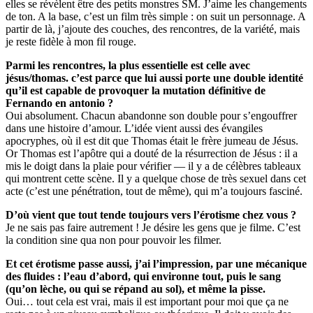
elles se révèlent être des petits monstres SM. J’aime les changements
de ton. A la base, c’est un film très simple : on suit un personnage. A
partir de là, j’ajoute des couches, des rencontres, de la variété, mais
je reste fidèle à mon fil rouge.
P
armi les
r
enc
on
tr
es,
la plus essentielle est celle avec
j
ésus/
t
homas.
c’est
parce que lui aussi porte une
double
identité
qu’il
est
capable
de
pr
o
v
oquer
la
mutation définitive
de
F
ernando
en
antonio
?
Oui absolument. Chacun abandonne son double pour s’engouffrer
dans une histoire d’amour. L’idée vient aussi des évangiles
apocryphes, où il est dit que Thomas était le frère jumeau de Jésus.
Or Thomas est l’apôtre qui a douté de la résurrection de Jésus : il a
mis le doigt dans la plaie pour vérifier — il y a de célèbres tableaux
qui montrent cette scène. Il y a quelque chose de très sexuel dans cet
acte (c’est une pénétration, tout de même), qui m’a toujours fasciné.
D’où
vien
t
que
tout
tende
toujour
s
vers l’érotisme
chez
vous
?
Je ne sais pas faire autrement ! Je désire les gens que je filme. C’est
la condition sine qua non pour pouvoir les filmer.
E
t
c
e
t
ér
o
tisme
passe
aussi,
j’ai
l’impr
ession,
par
une
mécanique
des
fluides
:
l’eau
d’abor
d,
qui
environne
tout, puis
le
sang
(
qu’on
lèche,
ou
qui
se
répand
au
sol
),
e
t
même
la
pisse.
Oui… tout cela est vrai, mais il est important pour moi que ça ne