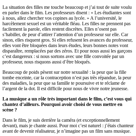
La situation des filles me touche beaucoup et j’ai tout de suite voulu
en parler dans le film. Les professeurs disent : « Les étudiantes sont
à nous, allez chercher vos copines au lycée. » A l’université, le
harcèlement sexuel est un véritable fléau. Les filles ne prennent pas
facilement la parole, elles restent discrètes. Elles n’osent pas
s’habiller, de peur d’attirer l’attention d’un professeur sur elle. Car
sinon, elles risquent gros. Si elles refusent les avances du professeur,
elles vont être bloquées dans leurs études, leurs bonnes notes vont
disparaître, remplacées par des zéros. Et pour nous aussi les garçons
c’est dangereux : si nous sortons avec une fille convoitée par un
professeur, nous risquons aussi d’être bloqués.
Beaucoup de poids pèsent sur notre sexualité : la peur que la fille
tombe enceinte, car la contraception n’est pas très répandue, la peur
des maladies, la peur que sa famille te poursuive et te réclame de
l’argent de la dot. Il est difficile pour nous de vivre notre jeunesse.
La musique a un rôle très important dans le film, c’est vous qui
chantez d’ailleurs. Pourquoi avoir choisi de vous mettre en
scène ?
Dans le film, je suis derrière la caméra (et exceptionnellement
devant), mais je chante aussi. Pour moi c’est naturel : j’étais chanteur
avant de devenir réalisateur, je n’imagine pas un film sans musique.