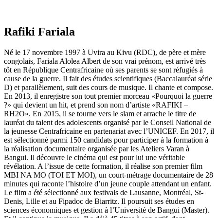
Rafiki Fariala
Né le 17 novembre 1997 à Uvira au Kivu (RDC), de père et mère
congolais, Fariala Alolea Albert de son vrai prénom, est arrivé très
tôt en République Centrafricaine où ses parents se sont réfugiés à
cause de la guerre. Il fait des études scientifiques (Baccalauréat série
D) et parallèlement, suit des cours de musique. Il chante et compose.
En 2013, il enregistre son tout premier morceau «Pourquoi la guerre
?» qui devient un hit, et prend son nom d’artiste «RAFIKI –
RH2O». En 2015, il se tourne vers le slam et arrache le titre de
lauréat du talent des adolescents organisé par le Conseil National de
la jeunesse Centrafricaine en partenariat avec l’UNICEF. En 2017, il
est sélectionné parmi 150 candidats pour participer à la formation à
la réalisation documentaire organisée par les Ateliers Varan à
Bangui. Il découvre le cinéma qui est pour lui une véritable
révélation. A l’issue de cette formation, il réalise son premier film
MBI NA MO (TOI ET MOI), un court-métrage documentaire de 28
minutes qui raconte l’histoire d’un jeune couple attendant un enfant.
Le film a été sélectionné aux festivals de Lausanne, Montréal, St-
Denis, Lille et au Fipadoc de Biarritz. Il poursuit ses études en
sciences économiques et gestion à l’Université de Bangui (Master).