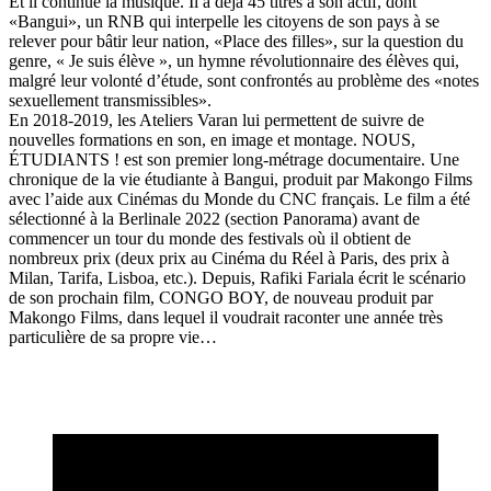
Et il continue la musique. Il a déjà 45 titres à son actif, dont
«Bangui», un RNB qui interpelle les citoyens de son pays à se
relever pour bâtir leur nation, «Place des filles», sur la question du
genre, « Je suis élève », un hymne révolutionnaire des élèves qui,
malgré leur volonté d’étude, sont confrontés au problème des «notes
sexuellement transmissibles».
En 2018-2019, les Ateliers Varan lui permettent de suivre de
nouvelles formations en son, en image et montage. NOUS,
ÉTUDIANTS ! est son premier long-métrage documentaire. Une
chronique de la vie étudiante à Bangui, produit par Makongo Films
avec l’aide aux Cinémas du Monde du CNC français. Le film a été
sélectionné à la Berlinale 2022 (section Panorama) avant de
commencer un tour du monde des festivals où il obtient de
nombreux prix (deux prix au Cinéma du Réel à Paris, des prix à
Milan, Tarifa, Lisboa, etc.). Depuis, Rafiki Fariala écrit le scénario
de son prochain film, CONGO BOY, de nouveau produit par
Makongo Films, dans lequel il voudrait raconter une année très
particulière de sa propre vie…