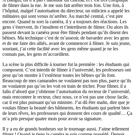
de filmer dans la rue. Je me suis fait arrêter trois fois. Une fois, à
l’hôpital, malgré l’autorisation du directeur, un milicien a appelé les
militaires qui sont venus m’arrêter. Au marché central, c’est pire
encore. Quand tu sors la caméra, il y a toujours des réactions. Les
gens s’énervent, ils t’insultent et t’interdisent de filmer. Ou alors ils
passent devant la caméra pour être filmés pendant qu’ils disent des
bêtises. Ma technique c’est de m’asseoir, de bavarder avec les gens
et de me faire des alliés, avant de commencer à filmer. Je suis jeune,
souriant, j’ai cette facilité avec les gens même quand je ne les
connais pas, les gens m’accueillent.
La scène la plus difficile à tourner fut la première : les étudiants qui
composent. C’est interdit de filmer à l’université, les professeurs ont
peur qu’on montre à l’extérieur toutes les bêtises qu’ils font.
Beaucoup de mes camarades ne voulaient pas non plus, parce qu’ils
ne voulaient pas qu’on les voit en train de tricher. Pour filmer, il a
fallu d’abord que j’obtienne l’autorisation du recteur de l’université,
mais rencontrer le recteur, chez nous, ce n’est pas une chose facile,
car il est plus puissant qu’un ministre. J’ai dû être malin, dire que je
voulais filmer la beauté des bâtiments, les étudiants qui parlent bien
de leurs rêves, les professeurs qui donnent des cours de qualité… Ça
m’a pris presque quatre mois pour avoir sa signature.
Il y a eu de grands bonheurs sur le tournage aussi. J’aime tellement
filmer ! Quand je tiens la caméra je suis comme possédé. Depuis