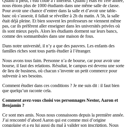
Quand il pleut, l’eau coule à l’intérieur. Quand j’étais en 1ere année,
nous étions plus de 1000 étudiants dans une même salle de classe.
Pour avoir une chance d’entrer dans la salle et d’avoir une table-
banc où s’asseoir, il fallait se réveiller à 2h du matin. A 5h, la salle
était déjà pleine. Et bien souvent les professeurs ne viennent même
pas, car ils préfèrent aller enseigner dans les universités privées où
ils sont mieux payés. Alors les étudiants dorment sur leurs bancs,
comme des somnambules dans une maison de fous.
Dans notre université, il n’y a que des pauvres. Les enfants des
familles riches sont tous partis étudier à l’étranger.
Nous avons tous faim. Personne n’a de bourse, car pour avoir une
bourse, il faut des relations. Résultat, le campus est devenu une sorte
de lieu de business, où chacun s’invente un petit commerce pour
subvenir à ses besoins.
Comment étudier dans ces conditions ? Je me suis dit : il faut bien
que quelqu’un raconte cela.
Comment avez-vous choisi vos personnages Nestor, Aaron et
Benjamin ?
Ce sont mes amis. Nous nous connaissons depuis la première année.
J’ai rencontré d’abord Aaron qui est comme moi d’origine
congolaise et a eu lui aussi du mal à valider son inscription. Nous