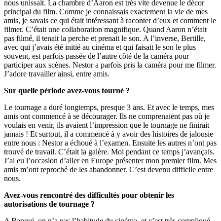
nous unissait. La chambre d’Aaron est très vite devenue le décor
principal du film. Comme je connaissais exactement la vie de mes
amis, je savais ce qui était intéressant à raconter d’eux et comment le
filmer. C’était une collaboration magnifique. Quand Aaron n’était
pas filmé, il tenait la perche et prenait le son. A l’inverse, Bertille,
avec qui j’avais été initié au cinéma et qui faisait le son le plus
souvent, est parfois passée de l’autre côté de la caméra pour
participer aux scènes. Nestor a parfois pris la caméra pour me filmer.
J’adore travailler ainsi, entre amis.
Sur quelle période avez-vous tourné ?
Le tournage a duré longtemps, presque 3 ans. Et avec le temps, mes
amis ont commencé à se décourager. Ils ne comprenaient pas où je
voulais en venir, ils avaient l’impression que le tournage ne finirait
jamais ! Et surtout, il a commencé à y avoir des histoires de jalousie
entre nous : Nestor a échoué à l’examen. Ensuite les autres n’ont pas
trouvé de travail. C’était la galère. Moi pendant ce temps j’avançais.
J’ai eu l’occasion d’aller en Europe présenter mon premier film. Mes
amis m’ont reproché de les abandonner. C’est devenu difficile entre
nous.
Avez-vous rencontré des difficultés pour obtenir les
autorisations de tournage ?
A Bangui, on n’a pas l’habitude du cinéma, et c’est très compliqué