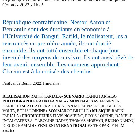
Congo - 2022 - 1h22
République centrafricaine. Nestor, Aaron et
Benjamin sont des étudiants en économie à
l’Université de Bangui. Rafiki, le réalisateur, les a
rencontrés en première année, ils ont étudié
ensemble, ils ont lutté ensemble et chaque jour
inventé des moyens de survivre. Ils ont aussi rêvé de
leur avenir ensemble. Les examens approchent.
Chacun est à la croisée des chemins.
Festival de Berlin 2022, Panorama
RÉALISATION
RAFIKI FARIALA
• SCÉNARIO
RAFIKI FARIALA
•
PHOTOGRAPHIE
RAFIKI FARIALA
• MONTAGE
XAVIER SIRVEN,
DANIELE INCALCATERRA, CHRISTIAN MOISE NZENGUE, GILLES
VOLTA, BORIS LOJKINE
• SON
MARCO BRULLÉ
• MUSIQUE
RAFIKI
FARIALA
• PRODUCTEURS
ELVIS NGAIBINO, BORIS LOJKINE, DANIELE
INCALCATERRA, CAROLINE NATAF, THOMAS MORVAN, BRUNO NAHON,
DIEUDO HAMADI
• VENTES INTERNATIONALES
THE PARTY FILM
SALES