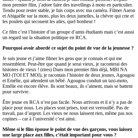
mon premier film, j’adore faire des travellings à moto en particulier.
Tendu pour rester stable, je fais corps avec ma caméra. Filmer Aaron
et Abigaëlle sur la moto, plus les deux jumelles, la chèvre qui crie et
les poulets qui secouent les ailes, quel bonheur !
Ce film c’est l’histoire d’un groupe d’amis étudiants mais c’est aussi
un regard sur la situation politique en RCA.
Pourquoi avoir abordé ce sujet du point de vue de la jeunesse ?
Je suis jeune et j’aime filmer les gens que je connais et qui me
ressemblent. Peut-être que quand je serai vieux, je raconterai des
histoires de vieux ! (rires) Dans mon premier film déjà, MBI NA
MO (TOI ET MOI), je racontais l’histoire de deux jeunes, Agougou
et Emélie, qui attendent un bébé. Agougou conduit un taxi-moto,
Emélie est encore élève. Ils sont beaux, ils s’aiment, mais se battent
pour survivre.
Être jeune en RCA n’est pas facile. Nous arrivons et il n’y a pas de
place pour nous. Les places sont prises, tout est verrouillé. Pas de
travail, pas d’argent. Les vieux ne nous laissent rien, même pas nos
copines – car à l’université c’est ainsi.
Même si le film épouse le point de vue des garçons, vous laissez
une large place aux filles, c’était important pour vous ?