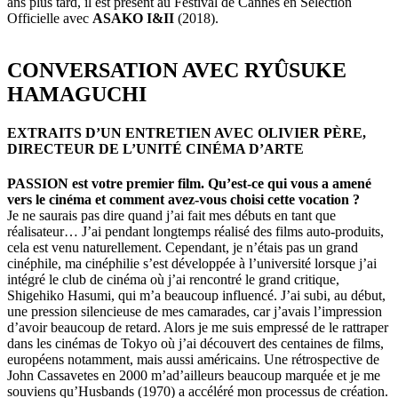
ans plus tard, il est présent au Festival de Cannes en Sélection
Officielle avec
ASAKO I&II
(2018).
CONVERSATION AVEC RYÛSUKE
HAMAGUCHI
EXTRAITS D’UN ENTRETIEN AVEC OLIVIER PÈRE,
DIRECTEUR DE L’UNITÉ CINÉMA D’ARTE
PASSION est votre premier film. Qu’est-ce qui vous a amené
vers le cinéma et comment avez-vous choisi cette vocation ?
Je ne saurais pas dire quand j’ai fait mes débuts en tant que
réalisateur… J’ai pendant longtemps réalisé des films auto-produits,
cela est venu naturellement. Cependant, je n’étais pas un grand
cinéphile, ma cinéphilie s’est développée à l’université lorsque j’ai
intégré le club de cinéma où j’ai rencontré le grand critique,
Shigehiko Hasumi, qui m’a beaucoup influencé. J’ai subi, au début,
une pression silencieuse de mes camarades, car j’avais l’impression
d’avoir beaucoup de retard. Alors je me suis empressé de le rattraper
dans les cinémas de Tokyo où j’ai découvert des centaines de films,
européens notamment, mais aussi américains. Une rétrospective de
John Cassavetes en 2000 m’ad’ailleurs beaucoup marquée et je me
souviens qu’Husbands (1970) a accéléré mon processus de création.