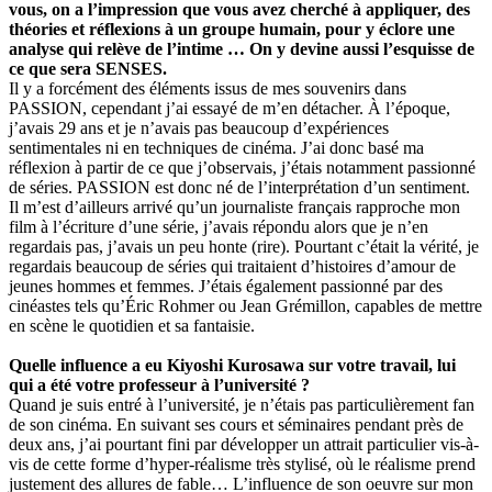
vous, on a l’impression que vous avez cherché à appliquer, des
théories et réflexions à un groupe humain, pour y éclore une
analyse qui relève de l’intime … On y devine aussi l’esquisse de
ce que sera SENSES.
Il y a forcément des éléments issus de mes souvenirs dans
PASSION, cependant j’ai essayé de m’en détacher. À l’époque,
j’avais 29 ans et je n’avais pas beaucoup d’expériences
sentimentales ni en techniques de cinéma. J’ai donc basé ma
réflexion à partir de ce que j’observais, j’étais notamment passionné
de séries. PASSION est donc né de l’interprétation d’un sentiment.
Il m’est d’ailleurs arrivé qu’un journaliste français rapproche mon
film à l’écriture d’une série, j’avais répondu alors que je n’en
regardais pas, j’avais un peu honte (rire). Pourtant c’était la vérité, je
regardais beaucoup de séries qui traitaient d’histoires d’amour de
jeunes hommes et femmes. J’étais également passionné par des
cinéastes tels qu’Éric Rohmer ou Jean Grémillon, capables de mettre
en scène le quotidien et sa fantaisie.
Quelle influence a eu Kiyoshi Kurosawa sur votre travail, lui
qui a été votre professeur à l’université ?
Quand je suis entré à l’université, je n’étais pas particulièrement fan
de son cinéma. En suivant ses cours et séminaires pendant près de
deux ans, j’ai pourtant fini par développer un attrait particulier vis-à-
vis de cette forme d’hyper-réalisme très stylisé, où le réalisme prend
justement des allures de fable… L’influence de son oeuvre sur mon