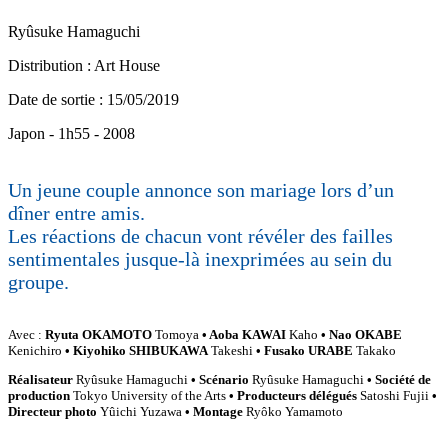
Ryûsuke Hamaguchi
Distribution : Art House
Date de sortie : 15/05/2019
Japon - 1h55 - 2008
Un jeune couple annonce son mariage lors d’un
dîner entre amis.
Les réactions de chacun vont révéler des failles
sentimentales jusque-là inexprimées au sein du
groupe.
Avec :
Ryuta OKAMOTO
Tomoya
• Aoba KAWAI
Kaho
• Nao OKABE
Kenichiro
• Kiyohiko SHIBUKAWA
Takeshi
• Fusako URABE
Takako
Réalisateur
Ryûsuke Hamaguchi
• Scénario
Ryûsuke Hamaguchi
• Société de
production
Tokyo University of the Arts
• Producteurs délégués
Satoshi Fujii
•
Directeur photo
Yûichi Yuzawa
• Montage
Ryôko Yamamoto