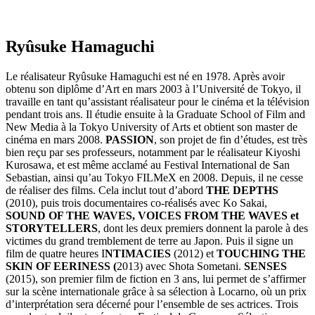
Ryûsuke Hamaguchi
Le réalisateur Ryûsuke Hamaguchi est né en 1978. Après avoir
obtenu son diplôme d’Art en mars 2003 à l’Université de Tokyo, il
travaille en tant qu’assistant réalisateur pour le cinéma et la télévision
pendant trois ans. Il étudie ensuite à la Graduate School of Film and
New Media à la Tokyo University of Arts et obtient son master de
cinéma en mars 2008.
PASSION
, son projet de fin d’études, est très
bien reçu par ses professeurs, notamment par le réalisateur Kiyoshi
Kurosawa, et est même acclamé au Festival International de San
Sebastian, ainsi qu’au Tokyo FILMeX en 2008. Depuis, il ne cesse
de réaliser des films. Cela inclut tout d’abord
THE DEPTHS
(2010), puis trois documentaires co-réalisés avec Ko Sakai,
SOUND OF THE WAVES, VOICES FROM THE WAVES et
STORYTELLERS
, dont les deux premiers donnent la parole à des
victimes du grand tremblement de terre au Japon. Puis il signe un
film de quatre heures I
NTIMACIES
(2012) et
TOUCHING THE
SKIN OF EERINESS (
2013) avec Shota Sometani.
SENSES
(2015), son premier film de fiction en 3 ans, lui permet de s’affirmer
sur la scène internationale grâce à sa sélection à Locarno, où un prix
d’interprétation sera décerné pour l’ensemble de ses actrices. Trois