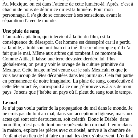
Au Mexique, on est dans l’attente de cette lumière-là. Après, c’est à
chacun de nous de définir ce qu’est la lumière. Pour mon
personnage, il s’agit de se connecter à ses sensations, avant la
séparation d’avec le monde.
Une pluie de sang
L’auto-décapitation, qui intervient à la fin du film, est la
conséquence du désespoir. Cet homme est désespéré car il a perdu
sa famille, a trahi son ami Juan et a tué. Il se rend compte qu’il n’a
fait que le mal. Même aux arbres qui tombent à ce moment-là.
Comme Attila, il laisse une terre dévastée derrière lui. Plus
globalement, on peut y voir le ravage de la culture primitive du
Mexique. Cette image m’est venue car je suis Mexicain et que je
vois beaucoup de têtes décapitées dans les journaux. Cela fait partie
en permanence de notre imaginaire. La pluie de sang, consécutive à
cette tête arrachée, correspond à ce que j’éprouve vis-à-vis de mon
pays. Je sens que j’habite un pays où il pleut du sang tout le temps.
Le mal
Je n’ai pas voulu parler de la propagation du mal dans le monde. Je
ne crois pas du tout au mal, dans son acception religieuse, mais aux
actes qui sont soit destructeurs, soit créatifs. Donc le Diable, dans
mon film, n’est pas du tout une représentation du mal. Il entre dans
la maison, explore les pièces avec curiosité, arrive à la chambre de
l’enfant et au lieu de lui faire du mal, les deux s’observent. L’enfant