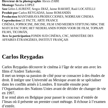
Directeur de la photographie
Alexis ZABÉ
Montage
Natalia LOPEZ
Son
Gilles LAURENT, Sergio DIAZ, Jaime BAKSHT, Raúl LOCATELLI
Produit par
Carlos REYGADAS, Jaime ROMANDÍA
Production
MANTARRAYA PRODUCCIONES, NODREAM CINEMA
Coproduction
LE PACTE, ARTE FRANCE
CINÉMA, FOPROCINE, IMCINE, FILM UND MEDIEN STIFTUNG NRW, THE
MATCH FACTORY, HET NEDERLANDS FONDS VOOR DE FILM, TOPKAPI
FILMS, TICOMÁN,
Avec la participation
FONDS SUD CINÉMA, CNC, MINISTÈRE DES
AFFAIRES ÉTRANGÈRES, INSTITUT FRANÇAIS
Carlos Reygadas
Carlos Reygadas découvre le cinéma à l’âge de seize ans avec les
films d’Andrei Tarkovski.
Il met un temps sa passion de côté pour se consacrer à des études de
droit. Il intégre une Université au Mexique avant de se spécialiser
dans les conflits armés à Londres. Il travaille ensuite pour
l’Organisation des Nations Unies avant de décider de changer de vie
en 1997.
Il se rend alors en Belgique pour passer le concours d’entrée de
l’Insas où il présente un premier court métrage. Il échoue à l’examen
d’entrée.