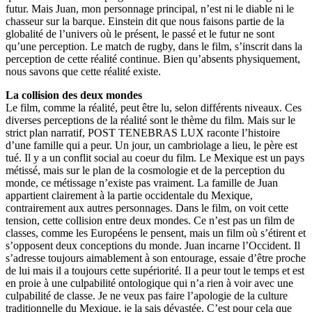
futur. Mais Juan, mon personnage principal, n’est ni le diable ni le
chasseur sur la barque. Einstein dit que nous faisons partie de la
globalité de l’univers où le présent, le passé et le futur ne sont
qu’une perception. Le match de rugby, dans le film, s’inscrit dans la
perception de cette réalité continue. Bien qu’absents physiquement,
nous savons que cette réalité existe.
La collision des deux mondes
Le film, comme la réalité, peut être lu, selon différents niveaux. Ces
diverses perceptions de la réalité sont le thème du film. Mais sur le
strict plan narratif, POST TENEBRAS LUX raconte l’histoire
d’une famille qui a peur. Un jour, un cambriolage a lieu, le père est
tué. Il y a un conflit social au coeur du film. Le Mexique est un pays
métissé, mais sur le plan de la cosmologie et de la perception du
monde, ce métissage n’existe pas vraiment. La famille de Juan
appartient clairement à la partie occidentale du Mexique,
contrairement aux autres personnages. Dans le film, on voit cette
tension, cette collision entre deux mondes. Ce n’est pas un film de
classes, comme les Européens le pensent, mais un film où s’étirent et
s’opposent deux conceptions du monde. Juan incarne l’Occident. Il
s’adresse toujours aimablement à son entourage, essaie d’être proche
de lui mais il a toujours cette supériorité. Il a peur tout le temps et est
en proie à une culpabilité ontologique qui n’a rien à voir avec une
culpabilité de classe. Je ne veux pas faire l’apologie de la culture
traditionnelle du Mexique, je la sais dévastée. C’est pour cela que