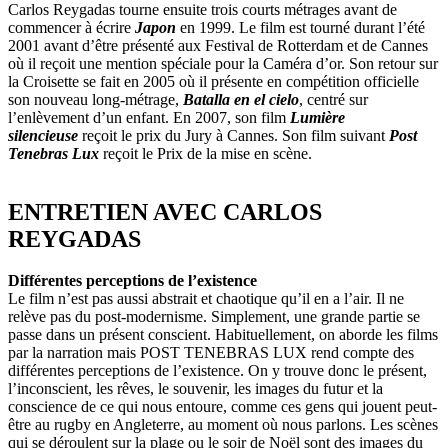
Carlos Reygadas tourne ensuite trois courts métrages avant de
commencer à écrire
Japon
en 1999. Le film est tourné durant l’été
2001 avant d’être présenté aux Festival de Rotterdam et de Cannes
où il reçoit une mention spéciale pour la Caméra d’or. Son retour sur
la Croisette se fait en 2005 où il présente en compétition officielle
son nouveau long-métrage,
Batalla en el cielo
, centré sur
l’enlèvement d’un enfant. En 2007, son film
Lumière
silencieuse
reçoit le prix du Jury à Cannes. Son film suivant
Post
Tenebras Lux
reçoit le Prix de la mise en scène.
ENTRETIEN AVEC CARLOS
REYGADAS
Différentes perceptions de l’existence
Le film n’est pas aussi abstrait et chaotique qu’il en a l’air. Il ne
relève pas du post-modernisme. Simplement, une grande partie se
passe dans un présent conscient. Habituellement, on aborde les films
par la narration mais POST TENEBRAS LUX rend compte des
différentes perceptions de l’existence. On y trouve donc le présent,
l’inconscient, les rêves, le souvenir, les images du futur et la
conscience de ce qui nous entoure, comme ces gens qui jouent peut-
être au rugby en Angleterre, au moment où nous parlons. Les scènes
qui se déroulent sur la plage ou le soir de Noël sont des images du