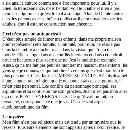
a six ans, la culture commence à être importante pour lui. Il y a
Dieu, la transcendance, mais l’enfant voit le Diable et n’en a pas
peur car il ignore ce qu’est le mal à son âge. Alors le Diable rentre
chez les parents avec sa boîte à outils car il peut travailler avec les
adultes, dont il est une construction manichéenne.
Ceci n’est pas un autoportrait
C’était plus simple de filmer mes enfants, dans ma propre maison
pour représenter cette famille. L’intimité, pour moi, ne réside pas
dans la chambre à coucher mais dans la vision que l’on a du
monde. Elle se loge dans nos conflits intérieurs et dans cet endroit
privé et beaucoup plus sacré que ne l’est la nudité par exemple.
Aussi, ça ne me fait pas peur de montrer ma maison, mes enfants, les
gens que je connais, ce qui fait dire à certains que c’est mon film le
plus personnel. C’est faux. LUMIÈRE SILENCIEUSE faisait appel
à une langue, une religion que je ne connaissais pas et pourtant, il
m’est plus personnel. Les conflits du personnage principal, ses
aspirations et sa confusion me sont proches. Juan n’est pas mon alter
ego dans POST TENEBRAS LUX. Ce qu’il voit ou fait, en
revanche, correspond à ce que je vis. C’est le seul aspect
autobiographique du film.
Le mystère
Mon film n’est pas religieux mais est tendu par un mystère que je
ressens. Plusieurs éléments me sont apparus après l’avoir réalisé. Je