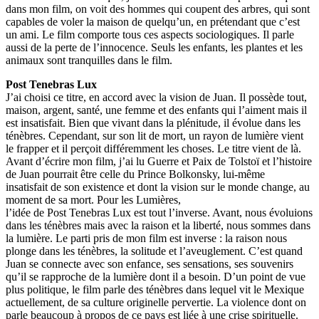
dans mon film, on voit des hommes qui coupent des arbres, qui sont
capables de voler la maison de quelqu’un, en prétendant que c’est
un ami. Le film comporte tous ces aspects sociologiques. Il parle
aussi de la perte de l’innocence. Seuls les enfants, les plantes et les
animaux sont tranquilles dans le film.
Post Tenebras Lux
J’ai choisi ce titre, en accord avec la vision de Juan. Il possède tout,
maison, argent, santé, une femme et des enfants qui l’aiment mais il
est insatisfait. Bien que vivant dans la plénitude, il évolue dans les
ténèbres. Cependant, sur son lit de mort, un rayon de lumière vient
le frapper et il perçoit différemment les choses. Le titre vient de là.
Avant d’écrire mon film, j’ai lu Guerre et Paix de Tolstoï et l’histoire
de Juan pourrait être celle du Prince Bolkonsky, lui-même
insatisfait de son existence et dont la vision sur le monde change, au
moment de sa mort. Pour les Lumières,
l’idée de Post Tenebras Lux est tout l’inverse. Avant, nous évoluions
dans les ténèbres mais avec la raison et la liberté, nous sommes dans
la lumière. Le parti pris de mon film est inverse : la raison nous
plonge dans les ténèbres, la solitude et l’aveuglement. C’est quand
Juan se connecte avec son enfance, ses sensations, ses souvenirs
qu’il se rapproche de la lumière dont il a besoin. D’un point de vue
plus politique, le film parle des ténèbres dans lequel vit le Mexique
actuellement, de sa culture originelle pervertie. La violence dont on
parle beaucoup à propos de ce pays est liée à une crise spirituelle.