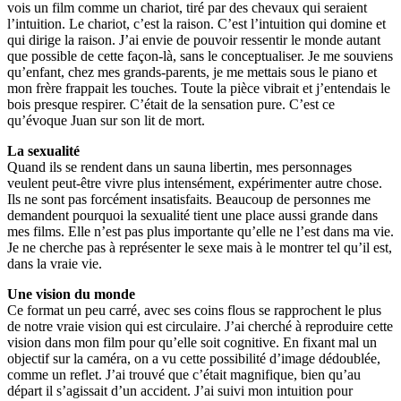
vois un film comme un chariot, tiré par des chevaux qui seraient
l’intuition. Le chariot, c’est la raison. C’est l’intuition qui domine et
qui dirige la raison. J’ai envie de pouvoir ressentir le monde autant
que possible de cette façon-là, sans le conceptualiser. Je me souviens
qu’enfant, chez mes grands-parents, je me mettais sous le piano et
mon frère frappait les touches. Toute la pièce vibrait et j’entendais le
bois presque respirer. C’était de la sensation pure. C’est ce
qu’évoque Juan sur son lit de mort.
La sexualité
Quand ils se rendent dans un sauna libertin, mes personnages
veulent peut-être vivre plus intensément, expérimenter autre chose.
Ils ne sont pas forcément insatisfaits. Beaucoup de personnes me
demandent pourquoi la sexualité tient une place aussi grande dans
mes films. Elle n’est pas plus importante qu’elle ne l’est dans ma vie.
Je ne cherche pas à représenter le sexe mais à le montrer tel qu’il est,
dans la vraie vie.
Une vision du monde
Ce format un peu carré, avec ses coins flous se rapprochent le plus
de notre vraie vision qui est circulaire. J’ai cherché à reproduire cette
vision dans mon film pour qu’elle soit cognitive. En fixant mal un
objectif sur la caméra, on a vu cette possibilité d’image dédoublée,
comme un reflet. J’ai trouvé que c’était magnifique, bien qu’au
départ il s’agissait d’un accident. J’ai suivi mon intuition pour