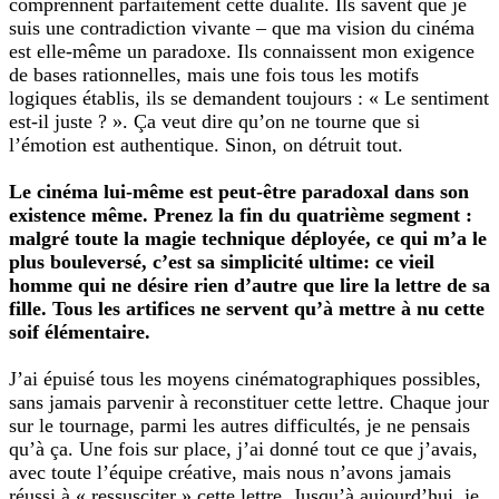
comprennent parfaitement cette dualité. Ils savent que je
suis une contradiction vivante – que ma vision du cinéma
est elle-même un paradoxe. Ils connaissent mon exigence
de bases rationnelles, mais une fois tous les motifs
logiques établis, ils se demandent toujours : « Le sentiment
est-il juste ? ». Ça veut dire qu’on ne tourne que si
l’émotion est authentique. Sinon, on détruit tout.
Le cinéma lui-même est peut-être paradoxal dans son
existence même. Prenez la fin du quatrième segment :
malgré toute la magie technique déployée, ce qui m’a le
plus bouleversé, c’est sa simplicité ultime: ce vieil
homme qui ne désire rien d’autre que lire la lettre de sa
fille. Tous les artifices ne servent qu’à mettre à nu cette
soif élémentaire.
J’ai épuisé tous les moyens cinématographiques possibles,
sans jamais parvenir à reconstituer cette lettre. Chaque jour
sur le tournage, parmi les autres difficultés, je ne pensais
qu’à ça. Une fois sur place, j’ai donné tout ce que j’avais,
avec toute l’équipe créative, mais nous n’avons jamais
réussi à « ressusciter » cette lettre. Jusqu’à aujourd’hui, je