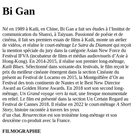
Bi Gan
Né en 1989 à Kaili, en Chine, Bi Gan a fait ses études à l’Institut de
communication du Shanxi, à Taiyuan. Passionné de poésie et de
cinéma, il fait ses premiers essais de films à Kaili, monte un atelier
de vidéos, et réalise le court-métrage
Le Sutra du Diamant
qui reçoit
la mention spéciale du jury dans la catégorie Asian New Force du
Festival IFVA (incubateur de films et médias audiovisuels d’Asie à
Hong-Kong). En 2014-2015, il réalise son premier long-métrage,
Kaili Blues.
Sélectionné dans soixante-dix festivals, le film reçoit le
prix du meilleur cinéaste émergent dans la section Cinéaste du
présent au Festival de Locarno en 2015, la Montgolfière d’Or au
Festival des trois continents de Nantes et le Best New Director
Award au Golden Horse Awards. En 2018 sort son second long-
métrage,
Un Grand voyage vers la nuit
, une fresque monumentale
en relief. Le film est présenté dans la section Un Certain Regard au
Festival de Cannes 2018. Il réalise en 2022 le court-métrage
A Short
Story
, histoire racontée à travers les yeux
d’un chat.
Resurrection
est son troisième long-métrage et son
deuxième co-produit avec la France.
FILMOGRAPHIE