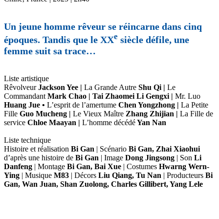
Un jeune homme rêveur se réincarne dans cinq
e
époques. Tandis que le XX
siècle défile, une
femme suit sa trace…
Liste artistique
Rêvolveur
Jackson Yee |
La Grande Autre
Shu Qi |
Le
Commandant
Mark Chao | Tai Zhaomei Li Gengxi |
Mr. Luo
Huang Jue •
L’esprit de l’amertume
Chen Yongzhong |
La Petite
Fille
Guo Mucheng |
Le Vieux Maître
Zhang Zhijian |
La Fille de
service
Chloe Maayan |
L’homme décédé
Yan Nan
Liste technique
Histoire et réalisation
Bi Gan
| Scénario
Bi Gan, Zhai Xiaohui
d’après une histoire de
Bi Gan
| Image
Dong Jingsong
| Son
Li
Danfeng
| Montage
Bi Gan, Bai Xue
| Costumes
Hwarng Wern-
Ying
| Musique
M83
| Décors
Liu Qiang, Tu Nan
| Producteurs
Bi
Gan, Wan Juan, Shan Zuolong, Charles Gillibert, Yang Lele