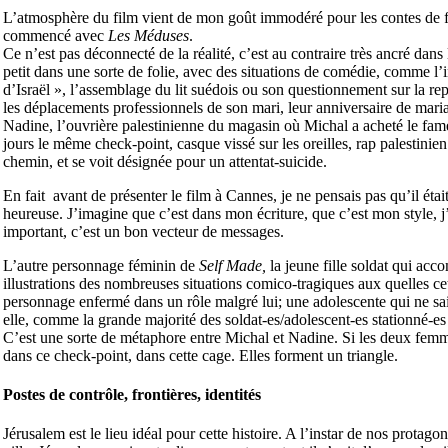
L’atmosphère du film vient de mon goût immodéré pour les contes de fée
commencé avec
Les Méduses
.
Ce n’est pas déconnecté de la réalité, c’est au contraire très ancré dans
petit dans une sorte de folie, avec des situations de comédie, comme l
d’Israël », l’assemblage du lit suédois ou son questionnement sur la re
les déplacements professionnels de son mari, leur anniversaire de mariag
Nadine, l’ouvrière palestinienne du magasin où Michal a acheté le fame
jours le même check-point, casque vissé sur les oreilles, rap palestinie
chemin, et se voit désignée pour un attentat-suicide.
En fait avant de présenter le film à Cannes, je ne pensais pas qu’il était 
heureuse. J’imagine que c’est dans mon écriture, que c’est mon style, j
important, c’est un bon vecteur de messages.
L’autre personnage féminin de
Self Made,
la jeune fille soldat qui acco
illustrations des nombreuses situations comico-tragiques aux quelles 
personnage enfermé dans un rôle malgré lui; une adolescente qui ne sait 
elle, comme la grande majorité des soldat-es/adolescent-es stationné-es
C’est une sorte de métaphore entre Michal et Nadine. Si les deux femmes
dans ce check-point, dans cette cage. Elles forment un triangle.
Postes de contrôle, frontières, identités
Jérusalem est le lieu idéal pour cette histoire. A l’instar de nos protago