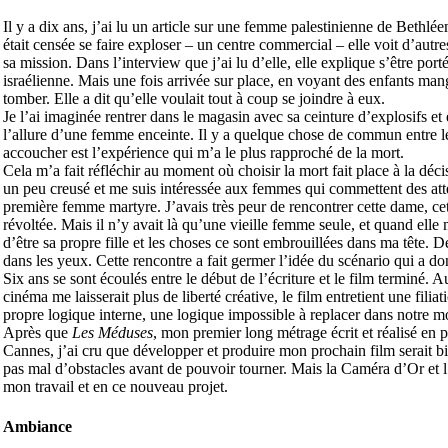
Il y a dix ans, j’ai lu un article sur une femme palestinienne de Bethlé
était censée se faire exploser – un centre commercial – elle voit d’autr
sa mission. Dans l’interview que j’ai lu d’elle, elle explique s’être por
israélienne. Mais une fois arrivée sur place, en voyant des enfants manger
tomber. Elle a dit qu’elle voulait tout à coup se joindre à eux.
Je l’ai imaginée rentrer dans le magasin avec sa ceinture d’explosifs et
l’allure d’une femme enceinte. Il y a quelque chose de commun entre le 
accoucher est l’expérience qui m’a le plus rapproché de la mort.
Cela m’a fait réfléchir au moment où choisir la mort fait place à la déci
un peu creusé et me suis intéressée aux femmes qui commettent des atte
première femme martyre. J’avais très peur de rencontrer cette dame, cet
révoltée. Mais il n’y avait là qu’une vieille femme seule, et quand elle 
d’être sa propre fille et les choses ce sont embrouillées dans ma tête. De
dans les yeux. Cette rencontre a fait germer l’idée du scénario qui a d
Six ans se sont écoulés entre le début de l’écriture et le film terminé. Au
cinéma me laisserait plus de liberté créative, le film entretient une fil
propre logique interne, une logique impossible à replacer dans notre m
Après que
Les Méduses
, mon premier long métrage écrit et réalisé en
Cannes, j’ai cru que développer et produire mon prochain film serait bi
pas mal d’obstacles avant de pouvoir tourner. Mais la Caméra d’Or et l
mon travail et en ce nouveau projet.
Ambiance