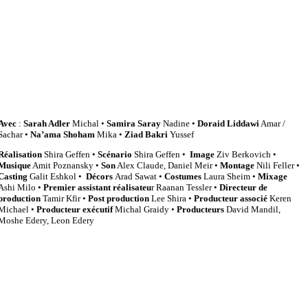
Avec
:
Sarah Adler
Michal •
Samira Saray
Nadine •
Doraid Liddawi
Amar /
Sachar •
Na’ama Shoham
Mika •
Ziad Bakri
Yussef
Réalisation
Shira Geffen •
Scénario
Shira Geffen •
Image
Ziv Berkovich •
Musique
Amit Poznansky •
Son
Alex Claude, Daniel Meir •
Montage
Nili Feller •
Casting
Galit Eshkol •
Décors
Arad Sawat •
Costumes
Laura Sheim •
Mixage
Ashi Milo •
Premier assistant réalisateu
r Raanan Tessler •
Directeur de
production
Tamir Kfir •
Post production
Lee Shira •
Producteur associé
Keren
Michael •
Producteur exécutif
Michal Graidy •
Producteurs
David Mandil,
Moshe Edery, Leon Edery