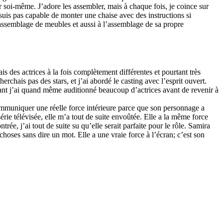
 soi-même. J’adore les assembler, mais à chaque fois, je coince sur
 suis pas capable de monter une chaise avec des instructions si
l’assemblage de meubles et aussi à l’assemblage de sa propre
s des actrices à la fois complètement différentes et pourtant très
erchais pas des stars, et j’ai abordé le casting avec l’esprit ouvert.
tant j’ai quand même auditionné beaucoup d’actrices avant de revenir à
ommuniquer une réelle force intérieure parce que son personnage a
rie télévisée, elle m’a tout de suite envoûtée. Elle a la même force
rée, j’ai tout de suite su qu’elle serait parfaite pour le rôle. Samira
hoses sans dire un mot. Elle a une vraie force à l’écran; c’est son