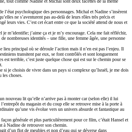
 ville, tout comme Nadine et Michal sont deux facettes de la même
 de l’état psychologique des personnages. Michal et Nadine s’insèrent
qu’elles ne s’aventurent pas au-delà de leurs rôles très précis et
é leurs vies. C’est cet écart entre ce que la société attend de nous et
 je m’identifie; j’aime ça et je m’y encourage. Cela me fait réfléchir,
 a de nombreuses identités – une fille, une femme âgée, une personne
 lieu principal où se déroule l’action mais il n’en est pas l’enjeu. Il
estiniens transitent par eux, se font contrôlés et sont longuement
es est terrible, c’est juste quelque chose qui est sur le chemin pour se
t.
ue si je choisis de vivre dans un pays si complexe qu’Israël, je me dois
 les choses.
 nouveau lit qu’elle n’arrive pas à monter car (selon elle) il lui
l’entrepôt du magasin et du coup elle se retrouve mise à la porte à
ordinaire qu’une vis évolue vers un univers absurde et fantastique au
çon générale et plus particulièrement pour ce film, c’était Hansel et
ent à Nadine de retrouver son chemin.
’agit d’un flot de meubles et non d’eau qui se déverse dans