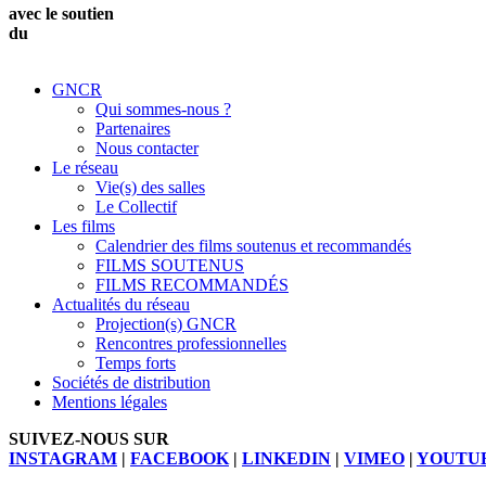
avec le soutien
du
GNCR
Qui sommes-nous ?
Partenaires
Nous contacter
Le réseau
Vie(s) des salles
Le Collectif
Les films
Calendrier des films soutenus et recommandés
FILMS SOUTENUS
FILMS RECOMMANDÉS
Actualités du réseau
Projection(s) GNCR
Rencontres professionnelles
Temps forts
Sociétés de distribution
Mentions légales
SUIVEZ-NOUS SUR
INSTAGRAM
|
FACEBOOK
|
LINKEDIN
|
VIMEO
|
YOUTU