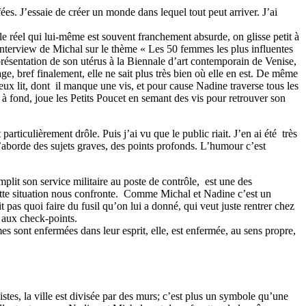
s. J’essaie de créer un monde dans lequel tout peut arriver. J’ai
 le réel qui lui-même est souvent franchement absurde, on glisse petit à
’interview de Michal sur le thème « Les 50 femmes les plus influentes
présentation de son utérus à la Biennale d’art contemporain de Venise,
e, bref finalement, elle ne sait plus très bien où elle en est. De même
ux lit, dont il manque une vis, et pour cause Nadine traverse tous les
n à fond, joue les Petits Poucet en semant des vis pour retrouver son
particulièrement drôle. Puis j’ai vu que le public riait. J’en ai été très
’aborde des sujets graves, des points profonds. L’humour c’est
mplit son service militaire au poste de contrôle, est une des
cette situation nous confronte. Comme Michal et Nadine c’est un
pas quoi faire du fusil qu’on lui a donné, qui veut juste rentrer chez
 aux check-points.
 sont enfermées dans leur esprit, elle, est enfermée, au sens propre,
nistes, la ville est divisée par des murs; c’est plus un symbole qu’une