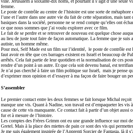
ville. Jérusalem a soixante-dix noms, et pourtant il s’agit d’une seule
femme.
Le poste de contrôle au centre de l’histoire est une sorte de métaphore
l’une et l’autre dans une autre vie du fait de cette séparation, mais tant 
basiques dans la société, personne ne se rend compte qu’elles ont échang
ce que nous sommes que j’ai voulu explorer avec ce film.
Le fait de se perdre et se retrouver de nouveau est quelque chose auquel
au lieu de juste tout faire de façon automatique. La femme que je suis
autiste, un homme même.
Pour moi, Self Made est un film sur l’identité, le poste de contrôle est le
faut avoir en tête que ces barrages existent en Israël et beaucoup de Pal
arrêtés. Cela fait partie de leur quotidien et la normalisation de ces post
rendre d’un point à un autre. Et que cela soit devenu banal, est terrifian
Je n’ai pas cherché à faire un film politique sur Israël, mais je pense q
d’exprimer mon opinion et d’essayer à ma façon de faire bouger un peu
S’assembler
Le premier contact entre les deux femmes se fait lorsque Michal reçoit un
manque une vis. Quant à Nadine, son travail est d’empaqueter les vis à 
cause de cette vis manquante. Ce contact fait à partir d’un objet aussi 
fur et à mesure de l’histoire.
Les comptes des Frères Grimm ont eu une grande influence sur moi de fa
Gretel. Mais à la place des miettes de pain ce sont des vis qui permett
Je me suis également inspirée de l’Apprenti Sorcier de Fantasia, là il s