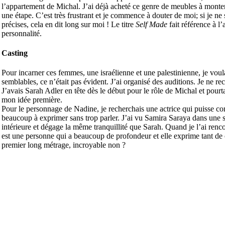
l’appartement de Michal. J’ai déjà acheté ce genre de meubles à monter
une étape. C’est très frustrant et je commence à douter de moi; si je ne
précises, cela en dit long sur moi ! Le titre
Self Made
fait référence à 
personnalité.
Casting
Pour incarner ces femmes, une israélienne et une palestinienne, je voulai
semblables, ce n’était pas évident. J’ai organisé des auditions. Je ne rech
J’avais Sarah Adler en tête dès le début pour le rôle de Michal et pour
mon idée première.
Pour le personnage de Nadine, je recherchais une actrice qui puisse c
beaucoup à exprimer sans trop parler. J’ai vu Samira Saraya dans une sé
intérieure et dégage la même tranquillité que Sarah. Quand je l’ai rencont
est une personne qui a beaucoup de profondeur et elle exprime tant de c
premier long métrage, incroyable non ?