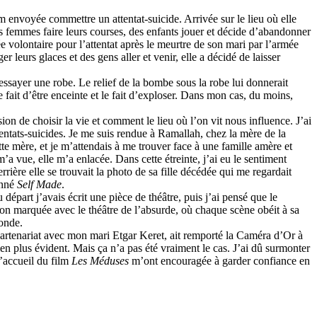
em envoyée commettre un attentat-suicide. Arrivée sur le lieu où elle
es femmes faire leurs courses, des enfants jouer et décide d’abandonner
tée volontaire pour l’attentat après le meurtre de son mari par l’armée
 leurs glaces et des gens aller et venir, elle a décidé de laisser
 essayer une robe. Le relief de la bombe sous la robe lui donnerait
fait d’être enceinte et le fait d’exploser. Dans mon cas, du moins,
sion de choisir la vie et comment le lieu où l’on vit nous influence. J’ai
ntats-suicides. Je me suis rendue à Ramallah, chez la mère de la
te mère, et je m’attendais à me trouver face à une famille amère et
m’a vue, elle m’a enlacée. Dans cette étreinte, j’ai eu le sentiment
rrière elle se trouvait la photo de sa fille décédée qui me regardait
onné
Self Made
.
 départ j’avais écrit une pièce de théâtre, puis j’ai pensé que le
iation marquée avec le théâtre de l’absurde, où chaque scène obéit à sa
onde.
 partenariat avec mon mari Etgar Keret, ait remporté la Caméra d’Or à
en plus évident. Mais ça n’a pas été vraiment le cas. J’ai dû surmonter
’accueil du film
Les Méduses
m’ont encouragée à garder confiance en