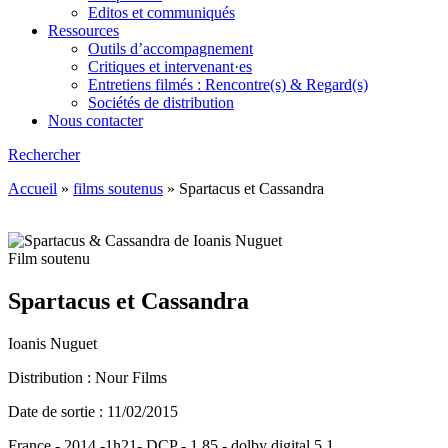
Editos et communiqués
Ressources
Outils d’accompagnement
Critiques et intervenant·es
Entretiens filmés : Rencontre(s) & Regard(s)
Sociétés de distribution
Nous contacter
Rechercher
Accueil
»
films soutenus
»
Spartacus et Cassandra
Film soutenu
Spartacus et Cassandra
Ioanis Nuguet
Distribution : Nour Films
Date de sortie : 11/02/2015
France - 2014 -1h21- DCP - 1,85 - dolby digital 5.1