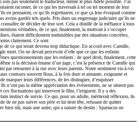
n sois pas seulement le traducteur, même le plus fidèle possible. J’ai
raient raconter, de ce qui les traversait à tel ou tel moment de leur
qu’ils en pensaient, ce qu’ils regrettaient, ce que ça leur évoquait comme
ous avons gardés tels quels. Pris dans un engrenage judiciaire qu’ils ne
 connaître de décider de leur sort. Cela a distillé de la méfiance à tous
ntentions véritables, de ce qui, finalement, la motivait à s’occuper
nes, étaient difficilement traduisibles par des situations concrètes,
 moins clairement. Ce sont
mage de ce qui serait devenu trop didactique. En accord avec Camille,
gle mort. On ne devait percevoir d’elle que ce que les enfants
mes questionnements que les enfants : de quel droit, finalement, cette
? Même si la décision émane d’un juge, c’est la présence de Camille qui
fini par retourner à la rue avec leurs parents. Notre sentiment vis-à-vis
aux contours souvent flous, à la fois dure et aimante, exigeante et
de marquer leurs différences, de les distinguer, d’esquisser
. Ils n’ont pas la même appréciation des événements, ne se situent pas
es fluctuations qui innervent le film, l’irriguent. Il y a des
ain instinct de survie. Ce qui, pour un adulte, mériterait réflexion, ils
de ne pas suivre son père et lui tient tête, refusant de quitter
re bien sûr, mais une autre, qui a nature de destin : Spartacus ne