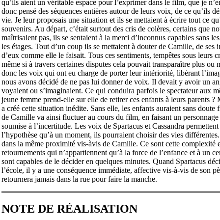
qu’ils aient un véritable espace pour l’exprimer dans le film, que je n’e
donc pensé des séquences entières autour de leurs voix, de ce qu’ils dési
vie. Je leur proposais une situation et ils se mettaient à écrire tout ce 
souvenirs. Au départ, c’était surtout des cris de colères, certains que n
maîtrisaient pas, ils se sentaient à la merci d’inconnus capables sans les
les étages. Tout d’un coup ils se mettaient à douter de Camille, de ses i
d’eux comme elle le faisait. Tous ces sentiments, tempêtes sous leurs crâ
même si à travers certaines disputes cela pouvait transparaître plus ou
donc les voix qui ont eu charge de porter leur intériorité, libérant l’i
nous avons décidé de ne pas lui donner de voix. Il devait y avoir un an
voyaient ou s’imaginaient. Ce qui conduira parfois le spectateur aux mê
jeune femme prend-elle sur elle de retirer ces enfants à leurs parents 
a créé cette situation inédite. Sans elle, les enfants auraient sans doute 
de Camille va ainsi fluctuer au cours du film, en faisant un personnage 
soumise à l’incertitude. Les voix de Spartacus et Cassandra permettent 
l’hypothèse qu’à un moment, ils pourraient choisir des vies différentes
dans la même proximité vis-àvis de Camille. Ce sont cette complexité et c
retournements qui n’appartiennent qu’à la force de l’enfance et à un cert
sont capables de le décider en quelques minutes. Quand Spartacus décide 
l’école, il y a une conséquence immédiate, affective vis-à-vis de son pè
retournera jamais dans la rue pour faire la manche.
NOTE DE RÉALISATION