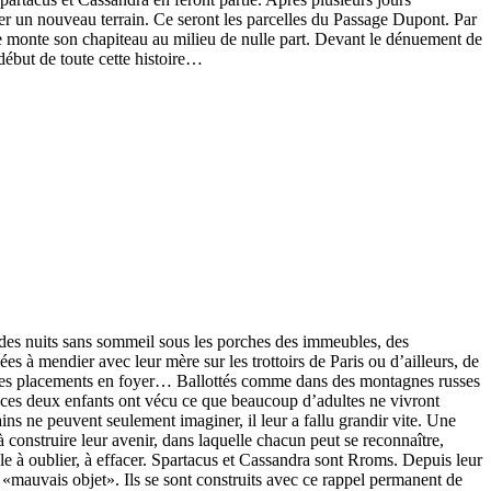
uver un nouveau terrain. Ce seront les parcelles du Passage Dupont. Par
elle monte son chapiteau au milieu de nulle part. Devant le dénuement de
début de toute cette histoire…
 des nuits sans sommeil sous les porches des immeubles, des
es à mendier avec leur mère sur les trottoirs de Paris ou d’ailleurs, de
s, des placements en foyer… Ballottés comme dans des montagnes russes
e, ces deux enfants ont vécu ce que beaucoup d’adultes ne vivront
s ne peuvent seulement imaginer, il leur a fallu grandir vite. Une
à construire leur avenir, dans laquelle chacun peut se reconnaître,
ible à oublier, à effacer. Spartacus et Cassandra sont Rroms. Depuis leur
 «mauvais objet». Ils se sont construits avec ce rappel permanent de