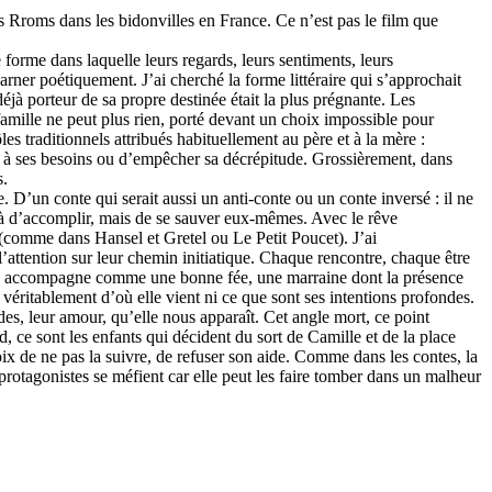
s Rroms dans les bidonvilles en France. Ce n’est pas le film que
e forme dans laquelle leurs regards, leurs sentiments, leurs
rner poétiquement. J’ai cherché la forme littéraire qui s’approchait
déjà porteur de sa propre destinée était la plus prégnante. Les
amille ne peut plus rien, porté devant un choix impossible pour
es traditionnels attribués habituellement au père et à la mère :
ir à ses besoins ou d’empêcher sa décrépitude. Grossièrement, dans
s.
. D’un conte qui serait aussi un anti-conte ou un conte inversé : il ne
déjà d’accomplir, mais de se sauver eux-mêmes. Avec le rêve
ts (comme dans Hansel et Gretel ou Le Petit Poucet). J’ai
’attention sur leur chemin initiatique. Chaque rencontre, chaque être
les accompagne comme une bonne fée, une marraine dont la présence
véritablement d’où elle vient ni ce que sont ses intentions profondes.
des, leur amour, qu’elle nous apparaît. Cet angle mort, ce point
, ce sont les enfants qui décident du sort de Camille et de la place
oix de ne pas la suivre, de refuser son aide. Comme dans les contes, la
protagonistes se méfient car elle peut les faire tomber dans un malheur