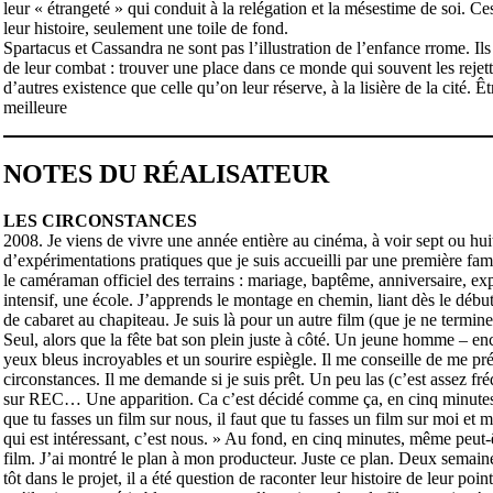
leur « étrangeté » qui conduit à la relégation et la mésestime de soi. Ce
leur histoire, seulement une toile de fond.
Spartacus et Cassandra ne sont pas l’illustration de l’enfance rrome. Ils
de leur combat : trouver une place dans ce monde qui souvent les rejette
d’autres existence que celle qu’on leur réserve, à la lisière de la cité. 
meilleure
NOTES DU RÉALISATEUR
LES CIRCONSTANCES
2008. Je viens de vivre une année entière au cinéma, à voir sept ou huit 
d’expérimentations pratiques que je suis accueilli par une première fami
le caméraman officiel des terrains : mariage, baptême, anniversaire, e
intensif, une école. J’apprends le montage en chemin, liant dès le début 
de cabaret au chapiteau. Je suis là pour un autre film (que je ne termine
Seul, alors que la fête bat son plein juste à côté. Un jeune homme – enc
yeux bleus incroyables et un sourire espiègle. Il me conseille de me pré
circonstances. Il me demande si je suis prêt. Un peu las (c’est assez f
sur REC… Une apparition. Ca c’est décidé comme ça, en cinq minutes.
que tu fasses un film sur nous, il faut que tu fasses un film sur moi et m
qui est intéressant, c’est nous. » Au fond, en cinq minutes, même peut-êt
film. J’ai montré le plan à mon producteur. Juste ce plan. Deux semai
tôt dans le projet, il a été question de raconter leur histoire de leur po