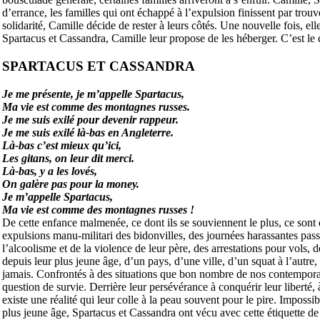
d’errance, les familles qui ont échappé à l’expulsion finissent par tro
solidarité, Camille décide de rester à leurs côtés. Une nouvelle fois, 
Spartacus et Cassandra, Camille leur propose de les héberger. C’est le 
SPARTACUS ET CASSANDRA
Je me présente, je m’appelle Spartacus,
Ma vie est comme des montagnes russes.
Je me suis exilé pour devenir rappeur.
Je me suis exilé là-bas en Angleterre.
Là-bas c’est mieux qu’ici,
Les gitans, on leur dit merci.
Là-bas, y a les lovés,
On galère pas pour la money.
Je m’appelle Spartacus,
Ma vie est comme des montagnes russes !
De cette enfance malmenée, ce dont ils se souviennent le plus, ce sont
expulsions manu-militari des bidonvilles, des journées harassantes passé
l’alcoolisme et de la violence de leur père, des arrestations pour vol
depuis leur plus jeune âge, d’un pays, d’une ville, d’un squat à l’autr
jamais. Confrontés à des situations que bon nombre de nos contemporain
question de survie. Derrière leur persévérance à conquérir leur liberté, 
existe une réalité qui leur colle à la peau souvent pour le pire. Imposs
plus jeune âge, Spartacus et Cassandra ont vécu avec cette étiquette de