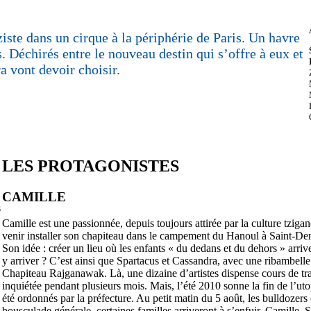
iste dans un cirque à la périphérie de Paris. Un havre
s. Déchirés entre le nouveau destin qui s’offre à eux et
a vont devoir choisir.
LES PROTAGONISTES
CAMILLE
s
Camille est une passionnée, depuis toujours attirée par la culture tziga
venir installer son chapiteau dans le campement du Hanoul à Saint-Den
Son idée : créer un lieu où les enfants « du dedans et du dehors » arri
y arriver ? C’est ainsi que Spartacus et Cassandra, avec une ribambelle
Chapiteau Rajganawak. Là, une dizaine d’artistes dispense cours de tr
inquiétée pendant plusieurs mois. Mais, l’été 2010 sonne la fin de l’ut
été ordonnés par la préfecture. Au petit matin du 5 août, les bulldozers 
bousculade générale, certaines familles arriveront à s’enfuir. Camille, 