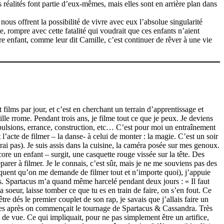
s réalités font partie d’eux-mêmes, mais elles sont en arrière plan dans
 nous offrent la possibilité de vivre avec eux l’absolue singularité
, rompre avec cette fatalité qui voudrait que ces enfants n’aient
Être enfant, comme leur dit Camille, c’est continuer de rêver à une vie
films par jour, et c’est en cherchant un terrain d’apprentissage et
lle rrome. Pendant trois ans, je filme tout ce que je peux. Je deviens
xpulsions, errance, construction, etc… C’est pour moi un entraînement
l’acte de filmer – la danse- à celui de monter : la magie. C’est un soir
rai pas). Je suis assis dans la cuisine, la caméra posée sur mes genoux.
ore un enfant – surgit, une casquette rouge vissée sur la tête. Des
parer à filmer. Je le connais, c’est sûr, mais je ne me souviens pas des
réquent qu’on me demande de filmer tout et n’importe quoi), j’appuie
 Spartacus m’a quand même harcelé pendant deux jours : « Il faut
a soeur, laisse tomber ce que tu es en train de faire, on s’en fout. Ce
re dés le premier couplet de son rap, je savais que j’allais faire un
nes après on commençait le tournage de Spartacus & Cassandra. Très
int de vue. Ce qui impliquait, pour ne pas simplement être un artifice,