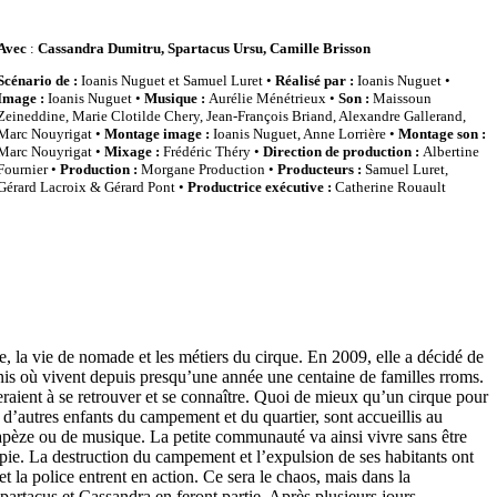
Avec
:
Cassandra Dumitru, Spartacus Ursu, Camille Brisson
Scénario de :
Ioanis Nuguet et Samuel Luret •
Réalisé par :
Ioanis Nuguet
•
Image :
Ioanis Nuguet •
Musique :
Aurélie Ménétrieux •
Son :
Maissoun
Zeineddine, Marie Clotilde Chery, Jean-François Briand, Alexandre Gallerand,
Marc Nouyrigat •
Montage image :
Ioanis Nuguet, Anne Lorrière •
Montage son :
Marc Nouyrigat •
Mixage :
Frédéric Théry •
Direction de production :
Albertine
Fournier •
Production :
Morgane Production •
Producteurs :
Samuel Luret,
Gérard Lacroix & Gérard Pont •
Productrice exécutive :
Catherine Rouault
ne, la vie de nomade et les métiers du cirque. En 2009, elle a décidé de
is où vivent depuis presqu’une année une centaine de familles rroms.
veraient à se retrouver et se connaître. Quoi de mieux qu’un cirque pour
 d’autres enfants du campement et du quartier, sont accueillis au
apèze ou de musique. La petite communauté va ainsi vivre sans être
opie. La destruction du campement et l’expulsion de ses habitants ont
et la police entrent en action. Ce sera le chaos, mais dans la
Spartacus et Cassandra en feront partie. Après plusieurs jours