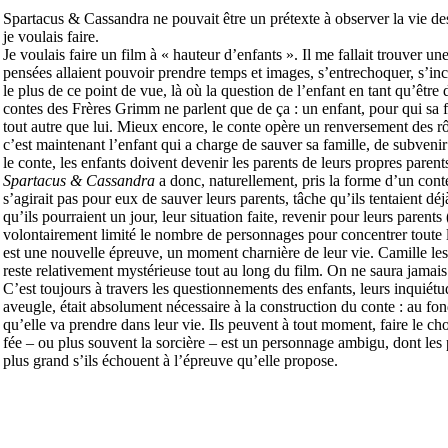
Spartacus & Cassandra ne pouvait être un prétexte à observer la vie de
je voulais faire.
Je voulais faire un film à « hauteur d’enfants ». Il me fallait trouver un
pensées allaient pouvoir prendre temps et images, s’entrechoquer, s’inca
le plus de ce point de vue, là où la question de l’enfant en tant qu’être 
contes des Frères Grimm ne parlent que de ça : un enfant, pour qui sa f
tout autre que lui. Mieux encore, le conte opère un renversement des rôl
c’est maintenant l’enfant qui a charge de sauver sa famille, de subven
le conte, les enfants doivent devenir les parents de leurs propres parent
Spartacus & Cassandra
a donc, naturellement, pris la forme d’un conte
s’agirait pas pour eux de sauver leurs parents, tâche qu’ils tentaient 
qu’ils pourraient un jour, leur situation faite, revenir pour leurs paren
volontairement limité le nombre de personnages pour concentrer toute l
est une nouvelle épreuve, un moment charnière de leur vie. Camille 
reste relativement mystérieuse tout au long du film. On ne saura jamais 
C’est toujours à travers les questionnements des enfants, leurs inquiétu
aveugle, était absolument nécessaire à la construction du conte : au fond
qu’elle va prendre dans leur vie. Ils peuvent à tout moment, faire le ch
fée – ou plus souvent la sorcière – est un personnage ambigu, dont les 
plus grand s’ils échouent à l’épreuve qu’elle propose.