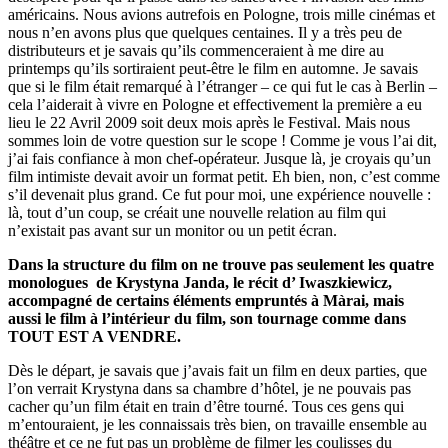
américains. Nous avions autrefois en Pologne, trois mille cinémas et
nous n’en avons plus que quelques centaines. Il y a très peu de
distributeurs et je savais qu’ils commenceraient à me dire au
printemps qu’ils sortiraient peut-être le film en automne. Je savais
que si le film était remarqué à l’étranger – ce qui fut le cas à Berlin –
cela l’aiderait à vivre en Pologne et effectivement la première a eu
lieu le 22 Avril 2009 soit deux mois après le Festival. Mais nous
sommes loin de votre question sur le scope ! Comme je vous l’ai dit,
j’ai fais confiance à mon chef-opérateur. Jusque là, je croyais qu’un
film intimiste devait avoir un format petit. Eh bien, non, c’est comme
s’il devenait plus grand. Ce fut pour moi, une expérience nouvelle :
là, tout d’un coup, se créait une nouvelle relation au film qui
n’existait pas avant sur un monitor ou un petit écran.
Dans la structure du film on ne trouve pas seulement les quatre
monologues de Krystyna Janda, le récit d’ Iwaszkiewicz,
accompagné de certains éléments empruntés à Màrai, mais
aussi le film à l’intérieur du film, son tournage comme dans
TOUT EST A VENDRE.
Dès le départ, je savais que j’avais fait un film en deux parties, que
l’on verrait Krystyna dans sa chambre d’hôtel, je ne pouvais pas
cacher qu’un film était en train d’être tourné. Tous ces gens qui
m’entouraient, je les connaissais très bien, on travaille ensemble au
théâtre et ce ne fut pas un problème de filmer les coulisses du