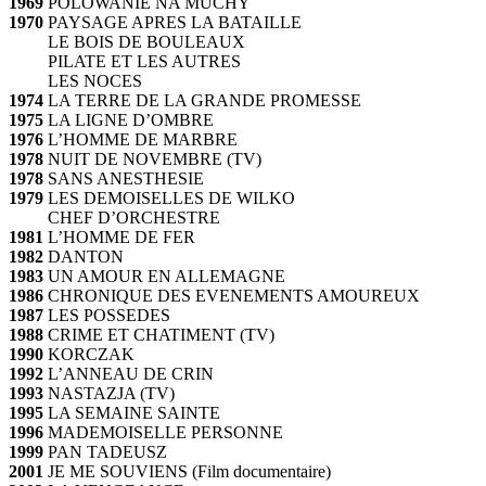
1969
POLOWANIE NA MUCHY
1970
PAYSAGE APRES LA BATAILLE
LE BOIS DE BOULEAUX
PILATE ET LES AUTRES
LES NOCES
1974
LA TERRE DE LA GRANDE PROMESSE
1975
LA LIGNE D’OMBRE
1976
L’HOMME DE MARBRE
1978
NUIT DE NOVEMBRE (TV)
1978
SANS ANESTHESIE
1979
LES DEMOISELLES DE WILKO
CHEF D’ORCHESTRE
1981
L’HOMME DE FER
1982
DANTON
1983
UN AMOUR EN ALLEMAGNE
1986
CHRONIQUE DES EVENEMENTS AMOUREUX
1987
LES POSSEDES
1988
CRIME ET CHATIMENT (TV)
1990
KORCZAK
1992
L’ANNEAU DE CRIN
1993
NASTAZJA (TV)
1995
LA SEMAINE SAINTE
1996
MADEMOISELLE PERSONNE
1999
PAN TADEUSZ
2001
JE ME SOUVIENS (Film documentaire)