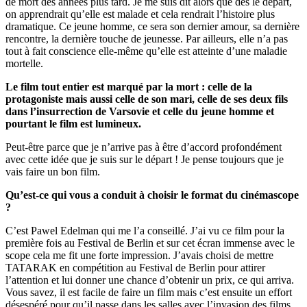
de mort des années plus tard. Je me suis dit alors que dès le départ,
on apprendrait qu’elle est malade et cela rendrait l’histoire plus
dramatique. Ce jeune homme, ce sera son dernier amour, sa dernière
rencontre, la dernière touche de jeunesse. Par ailleurs, elle n’a pas
tout à fait conscience elle-même qu’elle est atteinte d’une maladie
mortelle.
Le film tout entier est marqué par la mort : celle de la
protagoniste mais aussi celle de son mari, celle de ses deux fils
dans l’insurrection de Varsovie et celle du jeune homme et
pourtant le film est lumineux.
Peut-être parce que je n’arrive pas à être d’accord profondément
avec cette idée que je suis sur le départ ! Je pense toujours que je
vais faire un bon film.
Qu’est-ce qui vous a conduit à choisir le format du cinémascope
?
C’est Pawel Edelman qui me l’a conseillé. J’ai vu ce film pour la
première fois au Festival de Berlin et sur cet écran immense avec le
scope cela me fit une forte impression. J’avais choisi de mettre
TATARAK en compétition au Festival de Berlin pour attirer
l’attention et lui donner une chance d’obtenir un prix, ce qui arriva.
Vous savez, il est facile de faire un film mais c’est ensuite un effort
désespéré pour qu’il passe dans les salles avec l’invasion des films