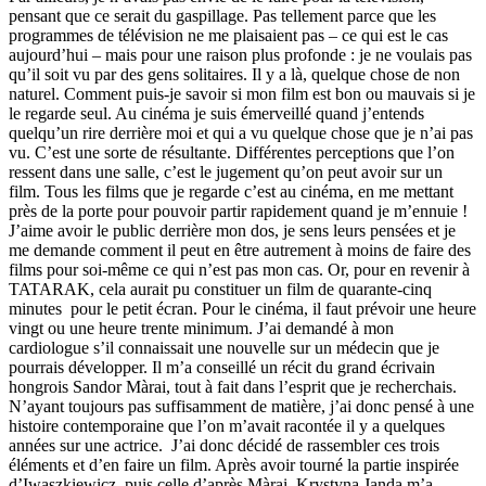
pensant que ce serait du gaspillage. Pas tellement parce que les
programmes de télévision ne me plaisaient pas – ce qui est le cas
aujourd’hui – mais pour une raison plus profonde : je ne voulais pas
qu’il soit vu par des gens solitaires. Il y a là, quelque chose de non
naturel. Comment puis-je savoir si mon film est bon ou mauvais si je
le regarde seul. Au cinéma je suis émerveillé quand j’entends
quelqu’un rire derrière moi et qui a vu quelque chose que je n’ai pas
vu. C’est une sorte de résultante. Différentes perceptions que l’on
ressent dans une salle, c’est le jugement qu’on peut avoir sur un
film. Tous les films que je regarde c’est au cinéma, en me mettant
près de la porte pour pouvoir partir rapidement quand je m’ennuie !
J’aime avoir le public derrière mon dos, je sens leurs pensées et je
me demande comment il peut en être autrement à moins de faire des
films pour soi-même ce qui n’est pas mon cas. Or, pour en revenir à
TATARAK, cela aurait pu constituer un film de quarante-cinq
minutes pour le petit écran. Pour le cinéma, il faut prévoir une heure
vingt ou une heure trente minimum. J’ai demandé à mon
cardiologue s’il connaissait une nouvelle sur un médecin que je
pourrais développer. Il m’a conseillé un récit du grand écrivain
hongrois Sandor Màrai, tout à fait dans l’esprit que je recherchais.
N’ayant toujours pas suffisamment de matière, j’ai donc pensé à une
histoire contemporaine que l’on m’avait racontée il y a quelques
années sur une actrice. J’ai donc décidé de rassembler ces trois
éléments et d’en faire un film. Après avoir tourné la partie inspirée
d’Iwaszkiewicz, puis celle d’après Màrai, Krystyna Janda m’a