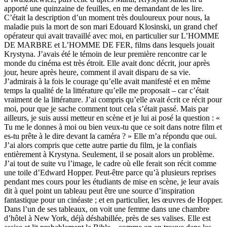
apporté une quinzaine de feuilles, en me demandant de les lire.
C’était la description d’un moment très douloureux pour nous, la
maladie puis la mort de son mari Edouard Klosinski, un grand chef
opérateur qui avait travaillé avec moi, en particulier sur L’HOMME
DE MARBRE et L’HOMME DE FER, films dans lesquels jouait
Krystyna. J’avais été le témoin de leur première rencontre car le
monde du cinéma est très étroit. Elle avait donc décrit, jour après
jour, heure après heure, comment il avait disparu de sa vie.
J’admirais à la fois le courage qu’elle avait manifesté et en même
temps la qualité de la littérature qu’elle me proposait – car c’était
vraiment de la littérature. J’ai compris qu’elle avait écrit ce récit pour
moi, pour que je sache comment tout cela s’était passé. Mais par
ailleurs, je suis aussi metteur en scène et je lui ai posé la question : «
Tu me le donnes à moi ou bien veux-tu que ce soit dans notre film et
es-tu prête à le dire devant la caméra ? » Elle m’a répondu que oui.
J’ai alors compris que cette autre partie du film, je la confiais
entièrement à Krystyna. Seulement, il se posait alors un problème.
J’ai tout de suite vu l’image, le cadre où elle ferait son récit comme
une toile d’Edward Hopper. Peut-être parce qu’à plusieurs reprises
pendant mes cours pour les étudiants de mise en scène, je leur avais
dit à quel point un tableau peut être une source d’inspiration
fantastique pour un cinéaste ; et en particulier, les œuvres de Hopper.
Dans l’un de ses tableaux, on voit une femme dans une chambre
d’hôtel à New York, déjà déshabillée, près de ses valises. Elle est