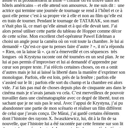
assise et lit probablement la Bible – comme on en trouve dans les
hôtels américains – et elle attend son amoureux. Je me suis dit : une
actrice qui termine une journée de tournage se rend à l’hôtel et ce à
quoi elle pense c’est à sa propre vie à elle et non au film qu’elle est
en train de tourner. Pendant le tournage de TATARAK, son mari
n’était plus là, ce mari qu’elle aimait et à qui elle devait tant. J’ai
alors pensé utiliser cette partie du tableau de Hopper comme décor
de cette scène. Mon excellent chef-opérateur Pawel Edelman a
choisi un angle pour la caméra où on voit toute la chambre. Je lui ai
demandé « Qu’est-ce que tu penses faire d’autre ? », il m’a répondu
« Rien, on la laisse là ». ça m’a émerveillé et ces séquences très
longues où Krystyna raconte ont été tournées en un seul plan. Je ne
lui ai pas permis d’improviser et lui ai demandé d’apprendre par
cœur son propre texte. J’ai réécris certaines choses, on en a omit
d’autres mais je lui ai laissé la liberté dans la manière d’exprimer son
monologue. Parfois, elle est loin, près de la fenêtre ; parfois elle
s’assied sur le lit ; parfois elle sort du champ et la chambre est alors
vide. J’ai fais pas mal de choses depuis plus de cinquante ans dans le
cinéma mais je n’avais jamais vu cela. C’est merveilleux de pouvoir
travailler dans une cinématographie avec ce degré de liberté, tout en
sachant que je ne suis pas le seul. Avec l’appui de Krystyna, j’ai pu
abandonner une partie de mon scénario et réaliser un film différent
de celui que j’avais conçu. De Màrai, j’ai gardé certains éléments
dont l’histoire des rayons X. Iwaszkiewicz, lui, dit à la fin de sa
nouvelle, que l’histoire lui a été racontée par cette femme sur son lit