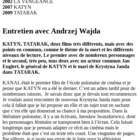
2002
LA VENGEANCE
2007
KATYN
2009
TATARAK
Entretien avec Andrzej Wajda
KATYN, TATARAK, deux films très différents, mais avec des
points en commun, comme le thème de la mort et les différents
niveaux de lecture. Le premier avec de nombreux personnages
et le second, très peu, tous deux avec un acteur commun Jan
Englert, le général de KATYN et le mari de Krystyna Janda
dans TATARAK.
KANAL était le premier film de l’école polonaise de cinéma et je
pense que KATYN en a été le dernier. C’est un adieu tardif pour de
nombreuses raisons. Je savais donc que je devais tout recommencer.
Je voulais aussi rencontrer de nouveau Krystyna Janda mais pour
cela il fallait que je lui propose un rôle et un sujet tout en sachant
que c’est elle qui donnerait sa chance à ma proposition. Dans la
littérature polonaise, il y a un écrivain, Jaroslaw Iwaszkiewicz, dont
les personnages féminins se transposent bien à l’écran. Cela faisait
longtemps que je pensais adapter ce récit au cinéma mais le
problème était que c’est un texte très court. Une vingtaine de pages.
Par ailleurs, je n’avais pas envie de le faire pour la télévision,