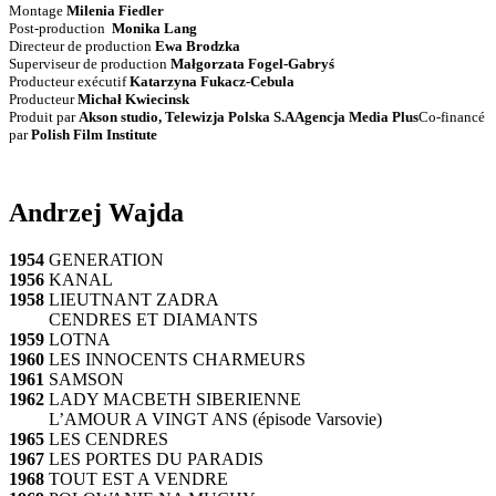
Montage
Milenia Fiedler
Post-production
Monika Lang
Directeur de production
Ewa Brodzka
Superviseur de production
Małgorzata Fogel-Gabryś
Producteur exécutif
Katarzyna Fukacz-Cebula
Producteur
Michał Kwiecinsk
Produit par
Akson studio, Telewizja Polska S.AAgencja Media Plus
Co-financé
par
Polish Film Institute
Andrzej Wajda
1954
GENERATION
1956
KANAL
1958
LIEUTNANT ZADRA
CENDRES ET DIAMANTS
1959
LOTNA
1960
LES INNOCENTS CHARMEURS
1961
SAMSON
1962
LADY MACBETH SIBERIENNE
L’AMOUR A VINGT ANS (épisode Varsovie)
1965
LES CENDRES
1967
LES PORTES DU PARADIS
1968
TOUT EST A VENDRE