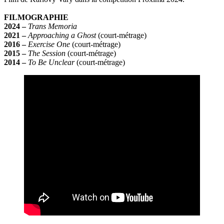
FILMOGRAPHIE
2024 –
Trans Memoria
2021
–
Approaching a Ghost
(court-métrage)
2016
–
Exercise One
(court-métrage)
2015
–
The Session
(court-métrage)
2014
–
To Be Unclear
(court-métrage)