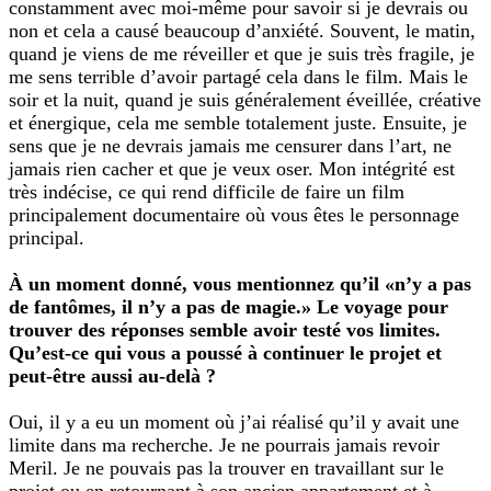
constamment avec moi-même pour savoir si je devrais ou
non et cela a causé beaucoup d’anxiété. Souvent, le matin,
quand je viens de me réveiller et que je suis très fragile, je
me sens terrible d’avoir partagé cela dans le film. Mais le
soir et la nuit, quand je suis généralement éveillée, créative
et énergique, cela me semble totalement juste. Ensuite, je
sens que je ne devrais jamais me censurer dans l’art, ne
jamais rien cacher et que je veux oser. Mon intégrité est
très indécise, ce qui rend difficile de faire un film
principalement documentaire où vous êtes le personnage
principal.
À un moment donné, vous mentionnez qu’il «n’y a pas
de fantômes, il n’y a pas de magie.» Le voyage pour
trouver des réponses semble avoir testé vos limites.
Qu’est-ce qui vous a poussé à continuer le projet et
peut-être aussi au-delà ?
Oui, il y a eu un moment où j’ai réalisé qu’il y avait une
limite dans ma recherche. Je ne pourrais jamais revoir
Meril. Je ne pouvais pas la trouver en travaillant sur le
projet ou en retournant à son ancien appartement et à