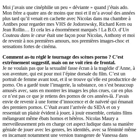
Moi j’avais une cinéphilie un peu « déviante » quand j’étais ado.
Mon frère a quatre ans de moins que moi et il m’a avoué des années
plus tard qu’il venait en cachette avec Nicolas dans ma chambre à
Antibes pour regarder mes VHS de Jodorowsky, Richard Kern ou
Jean Rollin… Et cela les a énormément marqués ! La B.O. d’
Un
Couteau dans le cœur
était une façon pour Nicolas, Anthony et moi
de revenir à nos premières amours, nos premières images-choc et
sensations fortes de cinéma.
Comment as-tu réglé le tournage des scènes porno ? C’est
extrêmement suggestif, mais on ne voit rien de frontal.
Je ne voulais pas que la sexualité fasse écran à la tragédie d’Anne, à
son aventure, qui est pour moi l’épine dorsale du film. C’est un
portrait de femme avant tout, et il se trouve qu’elle est productrice de
porno. On a gardé toute l’imagerie, la substance, on s’est beaucoup
amusés avec, sans en montrer les images les plus crues, car en plus
ce n’est pas ce que je retiens des pornos de ces années-là. J’avais
envie de revenir à une forme d’innocence et de naïveté qui émanait
des premiers pornos. C’était avant l’arrivée du SIDA et on y
ressentait un plaisir évident à jouer, à jouir ensemble, certains films
mélangeant même ébats homos et hétéros. Nicolas Maury a
merveilleusement pris en charge cet aspect ludique dans sa manière
géniale de jouer avec les genres, les identités, avec sa féminité même
en incarnant notamment une version transgenre de Vanessa dans