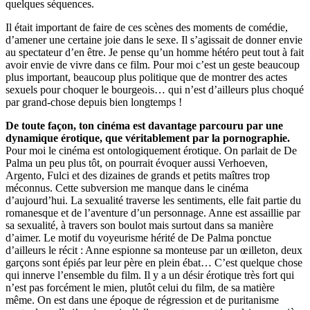
quelques séquences.
Il était important de faire de ces scènes des moments de comédie,
d’amener une certaine joie dans le sexe. Il s’agissait de donner envie
au spectateur d’en être. Je pense qu’un homme hétéro peut tout à fait
avoir envie de vivre dans ce film. Pour moi c’est un geste beaucoup
plus important, beaucoup plus politique que de montrer des actes
sexuels pour choquer le bourgeois… qui n’est d’ailleurs plus choqué
par grand-chose depuis bien longtemps !
De toute façon, ton cinéma est davantage parcouru par une
dynamique érotique, que véritablement par la pornographie.
Pour moi le cinéma est ontologiquement érotique. On parlait de De
Palma un peu plus tôt, on pourrait évoquer aussi Verhoeven,
Argento, Fulci et des dizaines de grands et petits maîtres trop
méconnus. Cette subversion me manque dans le cinéma
d’aujourd’hui. La sexualité traverse les sentiments, elle fait partie du
romanesque et de l’aventure d’un personnage. Anne est assaillie par
sa sexualité, à travers son boulot mais surtout dans sa manière
d’aimer. Le motif du voyeurisme hérité de De Palma ponctue
d’ailleurs le récit : Anne espionne sa monteuse par un œilleton, deux
garçons sont épiés par leur père en plein ébat… C’est quelque chose
qui innerve l’ensemble du film. Il y a un désir érotique très fort qui
n’est pas forcément le mien, plutôt celui du film, de sa matière
même. On est dans une époque de régression et de puritanisme