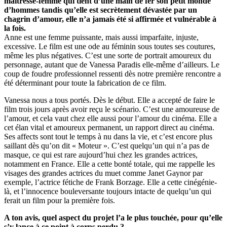
maîtresse-femme qui tient d’une main de fer son petit monde
d’hommes tandis qu’elle est secrètement dévastée par un
chagrin d’amour, elle n’a jamais été si affirmée et vulnérable à
la fois.
Anne est une femme puissante, mais aussi imparfaite, injuste,
excessive. Le film est une ode au féminin sous toutes ses coutures,
même les plus négatives. C’est une sorte de portrait amoureux du
personnage, autant que de Vanessa Paradis elle-même d’ailleurs. Le
coup de foudre professionnel ressenti dès notre première rencontre a
été déterminant pour toute la fabrication de ce film.
Vanessa nous a tous portés. Dès le début. Elle a accepté de faire le
film trois jours après avoir reçu le scénario. C’est une amoureuse de
l’amour, et cela vaut chez elle aussi pour l’amour du cinéma. Elle a
cet élan vital et amoureux permanent, un rapport direct au cinéma.
Ses affects sont tout le temps à nu dans la vie, et c’est encore plus
saillant dès qu’on dit « Moteur ». C’est quelqu’un qui n’a pas de
masque, ce qui est rare aujourd’hui chez les grandes actrices,
notamment en France. Elle a cette bonté totale, qui me rappelle les
visages des grandes actrices du muet comme Janet Gaynor par
exemple, l’actrice fétiche de Frank Borzage. Elle a cette cinégénie-
là, et l’innocence bouleversante toujours intacte de quelqu’un qui
ferait un film pour la première fois.
A ton avis, quel aspect du projet l’a le plus touchée, pour qu’elle
s’y lance à ce point à corps perdu ?