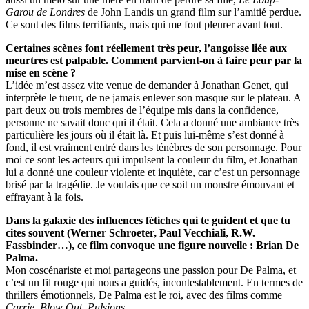
Garou de Londres
de John Landis un grand film sur l’amitié perdue.
Ce sont des films terrifiants, mais qui me font pleurer avant tout.
Certaines scènes font réellement très peur, l’angoisse liée aux
meurtres est palpable. Comment parvient-on à faire peur par la
mise en scène ?
L’idée m’est assez vite venue de demander à Jonathan Genet, qui
interprète le tueur, de ne jamais enlever son masque sur le plateau. A
part deux ou trois membres de l’équipe mis dans la confidence,
personne ne savait donc qui il était. Cela a donné une ambiance très
particulière les jours où il était là. Et puis lui-même s’est donné à
fond, il est vraiment entré dans les ténèbres de son personnage. Pour
moi ce sont les acteurs qui impulsent la couleur du film, et Jonathan
lui a donné une couleur violente et inquiète, car c’est un personnage
brisé par la tragédie. Je voulais que ce soit un monstre émouvant et
effrayant à la fois.
Dans la galaxie des influences fétiches qui te guident et que tu
cites souvent (Werner Schroeter, Paul Vecchiali, R.W.
Fassbinder…), ce film convoque une figure nouvelle : Brian De
Palma.
Mon coscénariste et moi partageons une passion pour De Palma, et
c’est un fil rouge qui nous a guidés, incontestablement. En termes de
thrillers émotionnels, De Palma est le roi, avec des films comme
Carrie
,
Blow Out, Pulsions
.