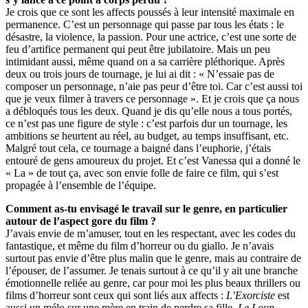
Je crois que ce sont les affects poussés à leur intensité maximale en
permanence. C’est un personnage qui passe par tous les états : le
désastre, la violence, la passion. Pour une actrice, c’est une sorte de
feu d’artifice permanent qui peut être jubilatoire. Mais un peu
intimidant aussi, même quand on a sa carrière pléthorique. Après
deux ou trois jours de tournage, je lui ai dit : « N’essaie pas de
composer un personnage, n’aie pas peur d’être toi. Car c’est aussi toi
que je veux filmer à travers ce personnage ». Et je crois que ça nous
a débloqués tous les deux. Quand je dis qu’elle nous a tous portés,
ce n’est pas une figure de style : c’est parfois dur un tournage, les
ambitions se heurtent au réel, au budget, au temps insuffisant, etc.
Malgré tout cela, ce tournage a baigné dans l’euphorie, j’étais
entouré de gens amoureux du projet. Et c’est Vanessa qui a donné le
« La » de tout ça, avec son envie folle de faire ce film, qui s’est
propagée à l’ensemble de l’équipe.
Comment as-tu envisagé le travail sur le genre, en particulier
autour de l’aspect gore du film ?
J’avais envie de m’amuser, tout en les respectant, avec les codes du
fantastique, et même du film d’horreur ou du giallo. Je n’avais
surtout pas envie d’être plus malin que le genre, mais au contraire de
l’épouser, de l’assumer. Je tenais surtout à ce qu’il y ait une branche
émotionnelle reliée au genre, car pour moi les plus beaux thrillers ou
films d’horreur sont ceux qui sont liés aux affects :
L’Exorciste
est
aussi un mélo sur une mère en train de perdre sa fille,
Le Loup-