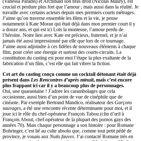
(Vanessa Paradis) et Archibald son bras droit (Nicolas Maury), est
crucial et perdure plus fort que l’amour ; mais aussi dans la réalité. Je
travaille avec certains acteurs depuis mes premiers courts métrages.
J’aime qu’on traverse ensemble les films et la vie, je pense
notamment à Kate Moran qui était déjà dans mon premier court il y
a douze ans, et qui est ici Loïs la monteuse, l’amour perdu de
l’héroïne. Notre lien avec Kate est précieux, fraternel, et je n’ai
jamais été aussi impressionné par elle que lors de ce tournage.
J’aime aussi adjoindre à ces fidèles de nouveaux éléments à chaque
film, pour créer une énergie et surtout des courts-circuits. La
constitution du casting est pour moi l’étape la plus exaltante de la
fabrication d’un film, c’est elle qui fait vibrer la fiction.
Cet art du casting conçu comme un cocktail détonant était déjà
présent dans
Les Rencontres d’après minuit
, mais c’est encore
plus frappant ici car il y a beaucoup plus de personnages.
Oui, une quarantaine ! J’adore les carambolages que cela
occasionne, aussi bien d’un point de vue de cinéphile que de
cinéaste. Par exemple Bertrand Mandico, réalisateur des
Garçons
sauvages
, a été une rencontre récente déterminante pour moi, et il
joue ici le rôle du chef-opérateur François Tabou (clin d’œil à
François About, chef-opérateur de la plupart des pornos gays des
années 70). Mais chaque personnage a son histoire : pour Romane
Bohringer, c’est lié au culte absolu que, comme tout petit pédé de
province, je vouais aux
Nuits fauves
. J’ai contacté Romane très en