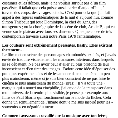
costumes et les décors, mais je ne voulais surtout pas d’un film
passéiste, il fallait que cela puisse aussi parler d’aujourd’hui, à
travers des corps, des visages actuels. C’est pour cela que j’ai fait
appel à des figures emblématiques de la nuit d’aujourd’hui, comme
Simon Thiébaut qui joue Dominique, la chef du gang des
transgenres ; ou la chorégraphe de la scène de club, Ari de B, qui est
venue sur le plateau avec tous ses danseurs. Quelque chose de très
contemporain traverse aussi notre Paris 1979 fantasmatique.
Les couleurs sont extrêmement présentes, flashy. Elles existent
fortement…
Le film met en scène des personnages chamboulés, exaltés, et j’avais
envie de traduire visuellement les marasmes intérieurs dans lesquels
ils se débattent. Ne pas avoir peur d’aller au plus profond de leur
inconscient et d’en tirer des images. J’adore cette idée d’épouser des
pratiques expérimentales et de les amener dans un cinéma un peu
plus mainstream, même si je suis bien conscient de ne pas faire le
cinéma le plus mainstream du monde (rires) ! Il y a toute une «
marge » qui a nourri ma cinéphilie, j’ai envie de la transposer dans
mon univers, de la rendre plus visible, je pense par exemple aux
films de Paul Sharits qui fonctionnent sur le mode du flicker. Cela
donne un scintillement de l’image dont je me suis inspiré pour les «
souvenirs » en négatif du tueur.
Comment avez-vous travaillé sur la musique avec ton frère,