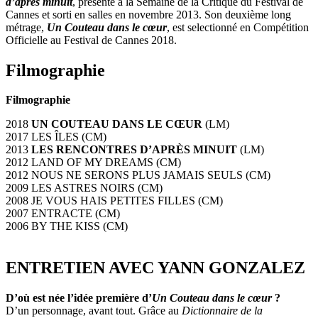
d’après minuit
, présenté à la Semaine de la Critique du Festival de
Cannes et sorti en salles en novembre 2013. Son deuxième long
métrage,
Un Couteau dans le cœur
, est selectionné en Compétition
Officielle au Festival de Cannes 2018.
Filmographie
Filmographie
2018
UN COUTEAU DANS LE CŒUR
(LM)
2017 LES ÎLES (CM)
2013
LES RENCONTRES D’APRÈS MINUIT
(LM)
2012 LAND OF MY DREAMS (CM)
2012 NOUS NE SERONS PLUS JAMAIS SEULS (CM)
2009 LES ASTRES NOIRS (CM)
2008 JE VOUS HAIS PETITES FILLES (CM)
2007 ENTRACTE (CM)
2006 BY THE KISS (CM)
ENTRETIEN AVEC YANN GONZALEZ
D’où est née l’idée première d’
Un Couteau dans le cœur
?
D’un personnage, avant tout. Grâce au
Dictionnaire de la