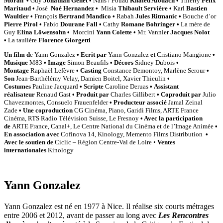
Moran •
Guy
Jonathan Genet •
Nans / Fouad
Khaled Alouach •
Thierry
Félix
Maritaud •
José
Noé Hernandez •
Misia
Thibault Servière •
Karl
Bastien
Waultier •
François
Bertrand Mandico •
Rabah
Jules Ritmanic •
Bouche d’or
Pierre Pirol •
Fabio
Dourane Fall •
Cathy
Romane Bohringer •
La mère de
Guy
Elina Löwensohn •
Morcini
Yann Colette •
Mr. Vannier
Jacques Nolot
•
La taulière
Florence Giorgetti
Un film d
e Yann Gonzalez
• Ecrit par
Yann Gonzalez
et
Cristiano Mangione
•
Musique
M83
• Image
Simon Beaufils
• Décors
Sidney Dubois
•
Montage
Raphaël Lefèvre
• Casting
Constance Demontoy, Marlène Serour
•
Son
Jean-Barthélémy Velay, Damien Boitel, Xavier Thieulin
•
Costumes
Pauline Jacquard
• Scripte
Caroline Deruas
• Assistant
réalisateur
Renaud Gast
• Produit par
Charles Gillibert
•
Coproduit par
Julio
Chavezmontes, Consuelo Frauenfelder
• Producteur associé
Jamal Zeinal
Zade
• Une coproduction
CG Cinéma, Piano, Garidi Films, ARTE France
Cinéma, RTS Radio Télévision Suisse, Le Fresnoy
• Avec la participation
de
ARTE France, Canal+, Le Centre National du Cinéma et de l’Image Animée
•
En association avec
Cofinova 14, Kinology, Memento Films Distribution
•
Avec le soutien de
Ciclic – Région Centre-Val de Loire •
Ventes
internationales
Kinology
Yann Gonzalez
Yann Gonzalez est né en 1977 à Nice. Il réalise six courts métrages
entre 2006 et 2012, avant de passer au long avec
Les Rencontres