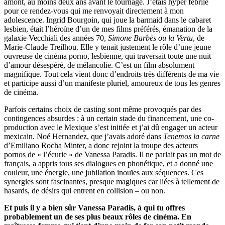
amont, au moins deux ans avant le tournage. J’étais hyper fébrile
pour ce rendez-vous qui me renvoyait directement à mon
adolescence. Ingrid Bourgoin, qui joue la barmaid dans le cabaret
lesbien, était l’héroïne d’un de mes films préférés, émanation de la
galaxie Vecchiali des années 70,
Simone Barbès ou la Vertu
, de
Marie-Claude Treilhou. Elle y tenait justement le rôle d’une jeune
ouvreuse de cinéma porno, lesbienne, qui traversait toute une nuit
d’amour désespéré, de mélancolie. C’est un film absolument
magnifique. Tout cela vient donc d’endroits très différents de ma vie
et participe aussi d’un manifeste pluriel, amoureux de tous les genres
de cinéma.
Parfois certains choix de casting sont même provoqués par des
contingences absurdes : à un certain stade du financement, une co-
production avec le Mexique s’est initiée et j’ai dû engager un acteur
mexicain. Noé Hernandez, que j’avais adoré dans
Tenemos la carne
d’Emiliano Rocha Minter, a donc rejoint la troupe des acteurs
pornos de « l’écurie » de Vanessa Paradis. Il ne parlait pas un mot de
français, a appris tous ses dialogues en phonétique, et a donné une
couleur, une énergie, une jubilation inouïes aux séquences. Ces
synergies sont fascinantes, presque magiques car liées à tellement de
hasards, de désirs qui entrent en collision – ou non.
Et puis il y a bien sûr Vanessa Paradis, à qui tu offres
probablement un de ses plus beaux rôles de cinéma. En