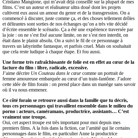
Cristiano Mangione, qui m’avait déjà conseillé sur la plupart de mes
films. C’est un auteur et réalisateur ultra doué dont les projets
cultivent eux aussi un amour du genre et de la transgression. On a
commencé à discuter, juste comme ça, et des choses tellement drôles
et délirantes sont sorties de nos échanges qu’on a très vite décidé
d’écrire ensemble le scénario. Ça a été une expérience traversée par
la joie : on ne s’est fixé aucune limite, on ne s’est rien interdit, on
était dans le plaisir absolu. On a suivi le fil de ce personnage à
travers un labyrinthe fantasque, et parfois cruel. Mais on souhaitait
que cela reste ludique à chaque étape. Et fou aussi.
Une forme très rafraîchissante de folie est en effet au cœur de la
facture du film : libre, radicale, excessive.
J’aime décrire
Un Couteau dans le cœur
comme un portrait de
femme amoureuse embarquée au cœur d’un train-fantôme. J’adore
cette idée de film forain : on prend place dans un manège sans savoir
où il va nous emmener.
Ce côté forain se retrouve aussi dans la famille que tu décris,
tous ces personnages qui travaillent ensemble dans le milieu du
porno : acteurs, caméramans, productrice, assistants… C’est
vraiment une troupe.
Oui, cet aspect troupe est très important pour moi depuis mes
premiers films. A la fois dans la fiction, car l’amitié qui lie certains
personnages dans le film, en particulier Anne la productrice