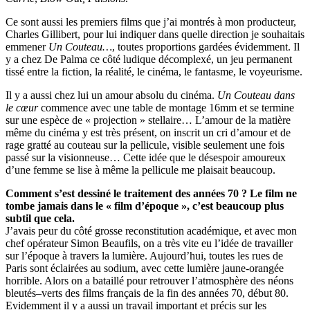
Ce sont aussi les premiers films que j’ai montrés à mon producteur,
Charles Gillibert, pour lui indiquer dans quelle direction je souhaitais
emmener
Un Couteau…
, toutes proportions gardées évidemment. Il
y a chez De Palma ce côté ludique décomplexé, un jeu permanent
tissé entre la fiction, la réalité, le cinéma, le fantasme, le voyeurisme.
Il y a aussi chez lui un amour absolu du cinéma.
Un Couteau dans
le cœur
commence avec une table de montage 16mm et se termine
sur une espèce de « projection » stellaire… L’amour de la matière
même du cinéma y est très présent, on inscrit un cri d’amour et de
rage gratté au couteau sur la pellicule, visible seulement une fois
passé sur la visionneuse… Cette idée que le désespoir amoureux
d’une femme se lise à même la pellicule me plaisait beaucoup.
Comment s’est dessiné le traitement des années 70 ? Le film ne
tombe jamais dans le « film d’époque », c’est beaucoup plus
subtil que cela.
J’avais peur du côté grosse reconstitution académique, et avec mon
chef opérateur Simon Beaufils, on a très vite eu l’idée de travailler
sur l’époque à travers la lumière. Aujourd’hui, toutes les rues de
Paris sont éclairées au sodium, avec cette lumière jaune-orangée
horrible. Alors on a bataillé pour retrouver l’atmosphère des néons
bleutés–verts des films français de la fin des années 70, début 80.
Evidemment il y a aussi un travail important et précis sur les