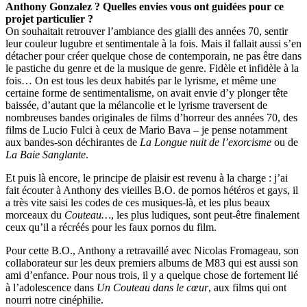
Anthony Gonzalez ? Quelles envies vous ont guidées pour ce
projet particulier ?
On souhaitait retrouver l’ambiance des gialli des années 70, sentir
leur couleur lugubre et sentimentale à la fois. Mais il fallait aussi s’en
détacher pour créer quelque chose de contemporain, ne pas être dans
le pastiche du genre et de la musique de genre. Fidèle et infidèle à la
fois… On est tous les deux habités par le lyrisme, et même une
certaine forme de sentimentalisme, on avait envie d’y plonger tête
baissée, d’autant que la mélancolie et le lyrisme traversent de
nombreuses bandes originales de films d’horreur des années 70, des
films de Lucio Fulci à ceux de Mario Bava – je pense notamment
aux bandes-son déchirantes de
La Longue nuit de l’exorcisme
ou de
La Baie Sanglante
.
Et puis là encore, le principe de plaisir est revenu à la charge : j’ai
fait écouter à Anthony des vieilles B.O. de pornos hétéros et gays, il
a très vite saisi les codes de ces musiques-là, et les plus beaux
morceaux du
Couteau…
, les plus ludiques, sont peut-être finalement
ceux qu’il a récréés pour les faux pornos du film.
Pour cette B.O., Anthony a retravaillé avec Nicolas Fromageau, son
collaborateur sur les deux premiers albums de M83 qui est aussi son
ami d’enfance. Pour nous trois, il y a quelque chose de fortement lié
à l’adolescence dans
Un Couteau dans le cœur
, aux films qui ont
nourri notre cinéphilie.