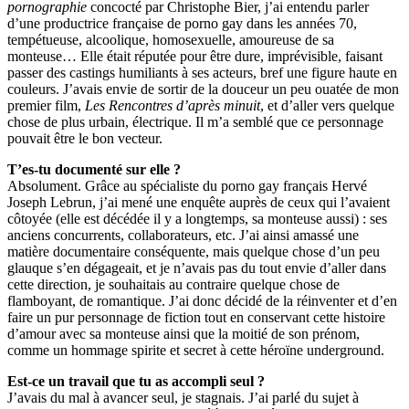
pornographie
concocté par Christophe Bier, j’ai entendu parler
d’une productrice française de porno gay dans les années 70,
tempétueuse, alcoolique, homosexuelle, amoureuse de sa
monteuse… Elle était réputée pour être dure, imprévisible, faisant
passer des castings humiliants à ses acteurs, bref une figure haute en
couleurs. J’avais envie de sortir de la douceur un peu ouatée de mon
premier film,
Les Rencontres d’après minuit
, et d’aller vers quelque
chose de plus urbain, électrique. Il m’a semblé que ce personnage
pouvait être le bon vecteur.
T’es-tu documenté sur elle ?
Absolument. Grâce au spécialiste du porno gay français Hervé
Joseph Lebrun, j’ai mené une enquête auprès de ceux qui l’avaient
côtoyée (elle est décédée il y a longtemps, sa monteuse aussi) : ses
anciens concurrents, collaborateurs, etc. J’ai ainsi amassé une
matière documentaire conséquente, mais quelque chose d’un peu
glauque s’en dégageait, et je n’avais pas du tout envie d’aller dans
cette direction, je souhaitais au contraire quelque chose de
flamboyant, de romantique. J’ai donc décidé de la réinventer et d’en
faire un pur personnage de fiction tout en conservant cette histoire
d’amour avec sa monteuse ainsi que la moitié de son prénom,
comme un hommage spirite et secret à cette héroïne underground.
Est-ce un travail que tu as accompli seul ?
J’avais du mal à avancer seul, je stagnais. J’ai parlé du sujet à