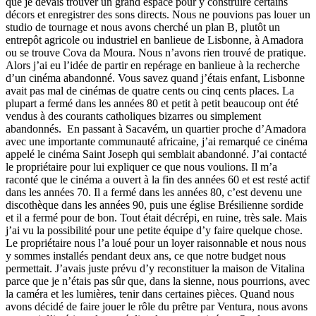
que je devais trouver un grand espace pour y construire certains
décors et enregistrer des sons directs. Nous ne pouvions pas louer un
studio de tournage et nous avons cherché un plan B, plutôt un
entrepôt agricole ou industriel en banlieue de Lisbonne, à Amadora
ou se trouve Cova da Moura. Nous n’avons rien trouvé de pratique.
Alors j’ai eu l’idée de partir en repérage en banlieue à la recherche
d’un cinéma abandonné. Vous savez quand j’étais enfant, Lisbonne
avait pas mal de cinémas de quatre cents ou cinq cents places. La
plupart a fermé dans les années 80 et petit à petit beaucoup ont été
vendus à des courants catholiques bizarres ou simplement
abandonnés. En passant à Sacavém, un quartier proche d’Amadora
avec une importante communauté africaine, j’ai remarqué ce cinéma
appelé le cinéma Saint Joseph qui semblait abandonné. J’ai contacté
le propriétaire pour lui expliquer ce que nous voulions. Il m’a
raconté que le cinéma a ouvert à la fin des années 60 et est resté actif
dans les années 70. Il a fermé dans les années 80, c’est devenu une
discothèque dans les années 90, puis une église Brésilienne sordide
et il a fermé pour de bon. Tout était décrépi, en ruine, très sale. Mais
j’ai vu la possibilité pour une petite équipe d’y faire quelque chose.
Le propriétaire nous l’a loué pour un loyer raisonnable et nous nous
y sommes installés pendant deux ans, ce que notre budget nous
permettait. J’avais juste prévu d’y reconstituer la maison de Vitalina
parce que je n’étais pas sûr que, dans la sienne, nous pourrions, avec
la caméra et les lumières, tenir dans certaines pièces. Quand nous
avons décidé de faire jouer le rôle du prêtre par Ventura, nous avons