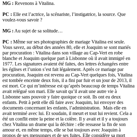
MG :
Revenons à Vitalina.
PC :
Elle est l’actrice, la scénariste, l’instigatrice, la source. Que
voulez-vous savoir ?
MG :
Au sujet de sa solitude…
PC :
Même sur ses photographies de mariage Vitalina est seule.
Vous savez, au début des années 80, elle et Joaquim se sont mariés
par procuration : Vitalina dans son village au Cap-Vert en robe
blanche et Joaquim quelque part à Lisbonne où il avait immigré en
1977. Les signatures avaient été faites, des lettres échangées entre
les églises et l’union s’est fait légalement. Après ce mariage par
procuration, Joaquim est revenu au Cap-Vert quelques fois, Vitalina
est tombée enceinte deux fois, il a fini par fuir et un jour de 2013, il
est mort. Ce qui m’intéresse est qu’après beaucoup de temps Vitalina
avait relégué son mari. Elle savait qu’il avait une autre vie à
Lisbonne sans pouvoir y faire quoique ce soit. Ils ont eu deux
enfants. Petit à petit elle dû faire avec Joaquim, lui envoyer des
documents concernant les enfants, l’administration. Mais elle en
avait terminé avec lui. Et soudain, il meurt et tout lui revient. Cela a
été un conflit entre la peine et la colère. Il y avait et il y a toujours
chez Vitalina un drame qui la déchire : elle ressasse la fin de son
amour et, en même temps, elle se bat toujours avec Joaquim à
propos de ses mensonges et de ses fuites. Elle considère sa mort