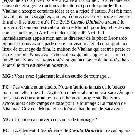
paysanne au Cap-Vert, sa vie d’exilée à Lisbonne… J’ai écouté ses
souvenirs et suggéré quelques directions à prendre pour le film.
Vitalina a accepté certaines idées et en a rejeté d’autres. J’ai fait mon
travail habituel : suggérer, ajouter, réduire, resserrer encore et encore.
Ensuite, il se trouve qu’à l’été 2015
Cavalo Dinheiro
a gagné le
prix Arri/Osram au festival du film de Munich pour lequel je devais
choisir une camera Arriflex et deux objectifs Arri. J’ai
immédiatement appelé mon ami et directeur de la photo Leonardo
Simões et nous avons parlé de ce nouveau matériel en rapport aux
lieux de tournage du film, la maison de Vitalina qui est très petite et
assez sombre. Nous avons choisi deux grands angles, un 15mm et
un 28mm. Nous les avons testés longuement avec de bons résultats
et ainsi le film est devenu possible.
MG :
Vous avez également loué un studio de tournage…
PC :
Pas vraiment un studio. Nous n’aurions jamais eu le budget
pour une telle folie ! Il s’agit d’un cinéma abandonné à Sacavém que
nous avons transformé pour en faire notre propre studio. Nous
avions alors deux camps de base pour le tournage : La maison de
Vitalina à Cova da Moura et le cinéma abandonné de Sacavém.
MG :
Un cinéma converti en studio de tournage ?
PC :
Exactement. L’expérience de
Cavalo Dinheiro
m’avait appris