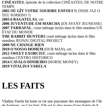
CINÉASTES
, épisode de la collection CINÉASTES, DE NOTRE
TEMPS
2002 OÙ GÎT VOTRE SOURIRE ENFOUI ?
( ONDE JAZ O
TEU SORRISO ?)
2003
6 BAGATELAS
, cm
2006 JUVENTUDE EM MARCHA
(EN AVANT JEUNESSE)
2007
TARRAFAL
, court métrage inclus dans le film omnibus UN
ÉTAT DU MONDE
THE RABBIT HUNTERS
court métrage inclus dans le film
omnibus JEONJU DIGITAL PROJECT
2009 NE CHANGE RIEN
2010 O NOSSO HOMEM
(OUR MAN), cm
2012 SWEET EXORCIST
, court métrage inclus dans le film
omnibus CENTRO HISTORICO
2014 CAVALO DINHEIRO
(HORSE MONEY)
2019 VITALINA VARELA
LES FAITS
Vitalina Varela fut toute sa vie une paysanne des montagnes de l’ile
de Santiago, au Cap-Vert. Elle est la plus jeune d’une fratrie de 8