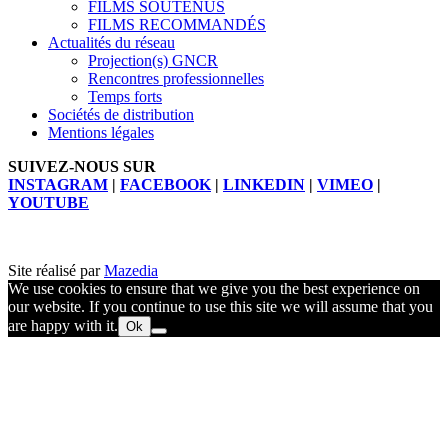
FILMS SOUTENUS
FILMS RECOMMANDÉS
Actualités du réseau
Projection(s) GNCR
Rencontres professionnelles
Temps forts
Sociétés de distribution
Mentions légales
SUIVEZ-NOUS SUR
INSTAGRAM
|
FACEBOOK
|
LINKEDIN
|
VIMEO
|
YOUTUBE
Site réalisé par
Mazedia
We use cookies to ensure that we give you the best experience on
our website. If you continue to use this site we will assume that you
are happy with it.
Ok