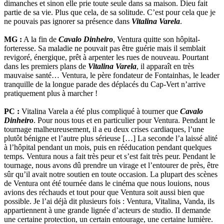
dimanches et sinon elle prie toute seule dans sa maison. Dieu fait
partie de sa vie. Plus que cela, de sa solitude. C’est pour cela que je
ne pouvais pas ignorer sa présence dans
Vitalina Varela
.
MG :
A la fin de
Cavalo Dinheiro
, Ventura quitte son hôpital-
forteresse. Sa maladie ne pouvait pas être guérie mais il semblait
revigoré, énergique, prêt à arpenter les rues de nouveau. Pourtant
dans les premiers plans de
Vitalina Varela
, il apparaît en très
mauvaise santé… Ventura, le père fondateur de Fontainhas, le leader
tranquille de la longue parade des déplacés du Cap-Vert n’arrive
pratiquement plus à marcher !
PC :
Vitalina Varela a été plus compliqué à tourner que
Cavalo
Dinheiro
. Pour nous tous et en particulier pour Ventura. Pendant le
tournage malheureusement, il a eu deux crises cardiaques, l’une
plutôt bénigne et l’autre plus sérieuse […] La seconde l’a laissé alité
à l’hôpital pendant un mois, puis en rééducation pendant quelques
temps. Ventura nous a fait très peur et s’est fait très peur. Pendant le
tournage, nous avons dû prendre un virage et l’entourer de près, être
sûr qu’il avait notre soutien en toute occasion. La plupart des scènes
de Ventura ont été tournée dans le cinéma que nous louions, nous
avions des réchauds et tout pour que Ventura soit aussi bien que
possible. Je l’ai déjà dit plusieurs fois : Ventura, Vitalina, Vanda, ils
appartiennent à une grande lignée d’acteurs de studio. II demande
une certaine protection, un certain entourage, une certaine lumière.