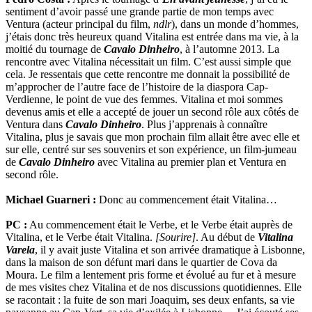
sentiment d’avoir passé une grande partie de mon temps avec
Ventura (acteur principal du film,
ndlr
), dans un monde d’hommes,
j’étais donc très heureux quand Vitalina est entrée dans ma vie, à la
moitié du tournage de
Cavalo Dinheiro
, à l’automne 2013. La
rencontre avec Vitalina nécessitait un film. C’est aussi simple que
cela. Je ressentais que cette rencontre me donnait la possibilité de
m’approcher de l’autre face de l’histoire de la diaspora Cap-
Verdienne, le point de vue des femmes. Vitalina et moi sommes
devenus amis et elle a accepté de jouer un second rôle aux côtés de
Ventura dans
Cavalo Dinheiro
. Plus j’apprenais à connaître
Vitalina, plus je savais que mon prochain film allait être avec elle et
sur elle, centré sur ses souvenirs et son expérience, un film-jumeau
de
Cavalo Dinheiro
avec Vitalina au premier plan et Ventura en
second rôle.
Michael Guarneri :
Donc au commencement était Vitalina…
PC :
Au commencement était le Verbe, et le Verbe était auprès de
Vitalina, et le Verbe était Vitalina.
[Sourire]
. Au début de
Vitalina
Varela
, il y avait juste Vitalina et son arrivée dramatique à Lisbonne,
dans la maison de son défunt mari dans le quartier de Cova da
Moura. Le film a lentement pris forme et évolué au fur et à mesure
de mes visites chez Vitalina et de nos discussions quotidiennes. Elle
se racontait : la fuite de son mari Joaquim, ses deux enfants, sa vie