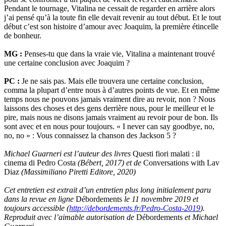
Pendant le tournage, Vitalina ne cessait de regarder en arrière alors
j’ai pensé qu’à la toute fin elle devait revenir au tout début. Et le tout
début c’est son histoire d’amour avec Joaquim, la première étincelle
de bonheur.
MG :
Penses-tu que dans la vraie vie, Vitalina a maintenant trouvé
une certaine conclusion avec Joaquim ?
PC :
Je ne sais pas. Mais elle trouvera une certaine conclusion,
comma la plupart d’entre nous à d’autres points de vue. Et en même
temps nous ne pouvons jamais vraiment dire au revoir, non ? Nous
laissons des choses et des gens derrière nous, pour le meilleur et le
pire, mais nous ne disons jamais vraiment au revoir pour de bon. Ils
sont avec et en nous pour toujours. « I never can say goodbye, no,
no, no » : Vous connaissez la chanson des Jackson 5 ?
Michael Guarneri est l’auteur des livres
Questi fiori malati : il
cinema di Pedro Costa
(Bébert, 2017) et de
Conversations with Lav
Diaz
(Massimiliano Piretti Editore, 2020)
Cet entretien est extrait d’un entretien plus long initialement paru
dans la revue en ligne
Débordements
le 11 novembre 2019 et
toujours accessible (
http://debordements.fr/Pedro-Costa-2019
).
Reproduit avec l’aimable autorisation de
Débordements
et Michael