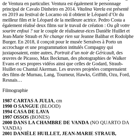
de Ventura en particulier. Ventura est également le personnage
principal de Cavalo Dinheiro en 2014.
Vitalina Varela
est présenté
en 2019 au festival de Locarno où il obtient le Léopard d’Or du
meilleur film et le Léopard de la meilleure actrice. Pedro Costa a
également réalisé deux films sur le travail de création :
Ou gît votre
sourire enfoui ?
sur le couple de réalisateur-rices Danièle Huillet et
Jean-Marie Straub et
Ne change rien
sur Jeanne Balibar et Rodolphe
Burger. En 2018, il conçoit pour le musée Serralves à Porto un
accrochage et une programmation intitulés Compagny qui
juxtaposaient, entre autres,
Portrait d’un noir de Géricault
, des
œuvres de Picasso, Max Beckman, des photographies de Walker
Evans et ses propres vidéos ainsi que celles de Godard, Straub-
Huillet ou Chantal Akerman. Les œuvres projetées comprenaient
des films de Murnau, Lang, Tourneur, Hawks, Griffith, Ozu, Ford,
Resnais…
Filmographie
1987 CARTAS A JULIA
, cm
1990 O SANGUE
(BLOOD)
1994 CASA DE LAVA
1997 OSSOS
(BONES)
2000 DANS LA CHAMBRE DE VANDA
(NO QUARTO DA
VANDA)
2001 DANIÈLE HUILLET, JEAN-MARIE STRAUB,