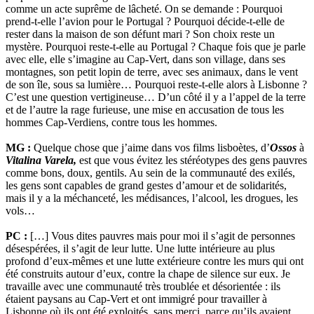
comme un acte suprême de lâcheté. On se demande : Pourquoi
prend-t-elle l’avion pour le Portugal ? Pourquoi décide-t-elle de
rester dans la maison de son défunt mari ? Son choix reste un
mystère. Pourquoi reste-t-elle au Portugal ? Chaque fois que je parle
avec elle, elle s’imagine au Cap-Vert, dans son village, dans ses
montagnes, son petit lopin de terre, avec ses animaux, dans le vent
de son île, sous sa lumière… Pourquoi reste-t-elle alors à Lisbonne ?
C’est une question vertigineuse… D’un côté il y a l’appel de la terre
et de l’autre la rage furieuse, une mise en accusation de tous les
hommes Cap-Verdiens, contre tous les hommes.
MG :
Quelque chose que j’aime dans vos films lisboètes, d’
Ossos
à
Vitalina Varela,
est que vous évitez les stéréotypes des gens pauvres
comme bons, doux, gentils. Au sein de la communauté des exilés,
les gens sont capables de grand gestes d’amour et de solidarités,
mais il y a la méchanceté, les médisances, l’alcool, les drogues, les
vols…
PC :
[…] Vous dites pauvres mais pour moi il s’agit de personnes
désespérées, il s’agit de leur lutte. Une lutte intérieure au plus
profond d’eux-mêmes et une lutte extérieure contre les murs qui ont
été construits autour d’eux, contre la chape de silence sur eux. Je
travaille avec une communauté très troublée et désorientée : ils
étaient paysans au Cap-Vert et ont immigré pour travailler à
Lisbonne où ils ont été exploités, sans merci, parce qu’ils avaient