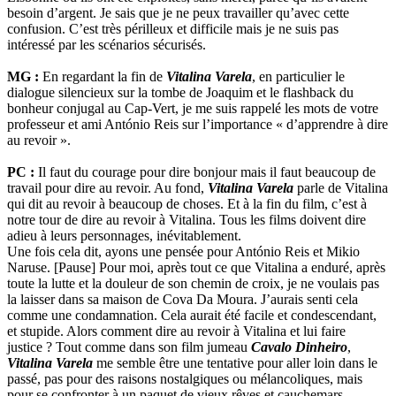
besoin d’argent. Je sais que je ne peux travailler qu’avec cette
confusion. C’est très périlleux et difficile mais je ne suis pas
intéressé par les scénarios sécurisés.
MG :
En regardant la fin de
Vitalina Varela
, en particulier le
dialogue silencieux sur la tombe de Joaquim et le flashback du
bonheur conjugal au Cap-Vert, je me suis rappelé les mots de votre
professeur et ami António Reis sur l’importance « d’apprendre à dire
au revoir ».
PC :
Il faut du courage pour dire bonjour mais il faut beaucoup de
travail pour dire au revoir. Au fond,
Vitalina Varela
parle de Vitalina
qui dit au revoir à beaucoup de choses. Et à la fin du film, c’est à
notre tour de dire au revoir à Vitalina. Tous les films doivent dire
adieu à leurs personnages, inévitablement.
Une fois cela dit, ayons une pensée pour António Reis et Mikio
Naruse. [Pause] Pour moi, après tout ce que Vitalina a enduré, après
toute la lutte et la douleur de son chemin de croix, je ne voulais pas
la laisser dans sa maison de Cova Da Moura. J’aurais senti cela
comme une condamnation. Cela aurait été facile et condescendant,
et stupide. Alors comment dire au revoir à Vitalina et lui faire
justice ? Tout comme dans son film jumeau
Cavalo Dinheiro
,
Vitalina Varela
me semble être une tentative pour aller loin dans le
passé, pas pour des raisons nostalgiques ou mélancoliques, mais
pour se confronter à un paquet de vieux rêves et cauchemars.