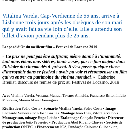
Vitalina Varela, Cap-Verdienne de 55 ans, arrive à
Lisbonne trois jours après les obsèques de son mari
qui y avait fait sa vie loin d’elle. Elle a attendu son
billet d’avion pendant plus de 25 ans.
Leopard d’Or du meilleur film – Festival de Locarno 2019
« Ce prix ne peut pas être suffisant, même donné à l’unanimité,
tant nous étions tous sidérés, bouleversés, par ce film majeur dans
l’histoire du cinéma dès à présent. Il s’est passé quelque chose
d’incroyable dans ce festival : avoir pu voir et récompenser un film
qui va entrer au patrimoine du cinéma mondial. »
Catherine
Breillat, discours de remise de prix au Festival de Locarno, 2019
Avec
Vitalina Varela, Ventura, Manuel Tavares Almeida, Francisco Brito, Imídio
Monteiro, Marina Alves Domingues
Réalisation
Pedro Costa
•
Scénario
Vitalina Varela, Pedro Costa
•
Image
Leonardo Simões
•
Son
João Gazua
•
Montage
João Dias, Vítor Carvalho
•
Montage son, mixage
Hugo Leitão
•
Étalonnage
Gonçalo Ferreia
•
Directeur
de production
João Fevereiro
•
Production
Abel Ribeiro Chaves
•
Société de
production
OPTEC
|•
Financements
ICA, Fundação Calouste Gulbenkian,