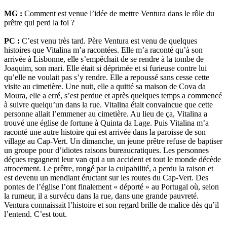
MG :
Comment est venue l’idée de mettre Ventura dans le rôle du
prêtre qui perd la foi ?
PC :
C’est venu très tard. Père Ventura est venu de quelques
histoires que Vitalina m’a racontées. Elle m’a raconté qu’à son
arrivée à Lisbonne, elle s’empêchait de se rendre à la tombe de
Joaquim, son mari. Elle était si déprimée et si furieuse contre lui
qu’elle ne voulait pas s’y rendre. Elle a repoussé sans cesse cette
visite au cimetière. Une nuit, elle a quitté sa maison de Cova da
Moura, elle a erré, s’est perdue et après quelques temps a commencé
à suivre quelqu’un dans la rue. Vitalina était convaincue que cette
personne allait l’emmener au cimetière. Au lieu de ça, Vitalina a
trouvé une église de fortune à Quinta da Lage. Puis Vitalina m’a
raconté une autre histoire qui est arrivée dans la paroisse de son
village au Cap-Vert. Un dimanche, un jeune prêtre refuse de baptiser
un groupe pour d’idiotes raisons bureaucratiques. Les personnes
déçues regagnent leur van qui a un accident et tout le monde décède
atrocement. Le prêtre, rongé par la culpabilité, a perdu la raison et
est devenu un mendiant éructant sur les routes du Cap-Vert. Des
pontes de l’église l’ont finalement « déporté » au Portugal où, selon
la rumeur, il a survécu dans la rue, dans une grande pauvreté.
Ventura connaissait l’histoire et son regard brille de malice dès qu’il
l’entend. C’est tout.