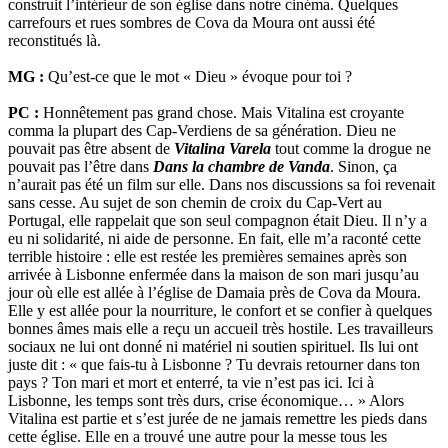
construit l’intérieur de son église dans notre cinéma. Quelques
carrefours et rues sombres de Cova da Moura ont aussi été
reconstitués là.
MG :
Qu’est-ce que le mot « Dieu » évoque pour toi ?
PC :
Honnêtement pas grand chose. Mais Vitalina est croyante
comma la plupart des Cap-Verdiens de sa génération. Dieu ne
pouvait pas être absent de
Vitalina Varela
tout comme la drogue ne
pouvait pas l’être dans
Dans la chambre de Vanda
. Sinon, ça
n’aurait pas été un film sur elle. Dans nos discussions sa foi revenait
sans cesse. Au sujet de son chemin de croix du Cap-Vert au
Portugal, elle rappelait que son seul compagnon était Dieu. Il n’y a
eu ni solidarité, ni aide de personne. En fait, elle m’a raconté cette
terrible histoire : elle est restée les premières semaines après son
arrivée à Lisbonne enfermée dans la maison de son mari jusqu’au
jour où elle est allée à l’église de Damaia près de Cova da Moura.
Elle y est allée pour la nourriture, le confort et se confier à quelques
bonnes âmes mais elle a reçu un accueil très hostile. Les travailleurs
sociaux ne lui ont donné ni matériel ni soutien spirituel. Ils lui ont
juste dit : « que fais-tu à Lisbonne ? Tu devrais retourner dans ton
pays ? Ton mari et mort et enterré, ta vie n’est pas ici. Ici à
Lisbonne, les temps sont très durs, crise économique… » Alors
Vitalina est partie et s’est jurée de ne jamais remettre les pieds dans
cette église. Elle en a trouvé une autre pour la messe tous les