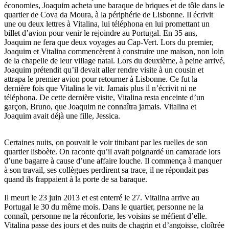
économies, Joaquim acheta une baraque de briques et de tôle dans le
quartier de Cova da Moura, à la périphérie de Lisbonne. Il écrivit
une ou deux lettres à Vitalina, lui téléphona en lui promettant un
billet d’avion pour venir le rejoindre au Portugal. En 35 ans,
Joaquim ne fera que deux voyages au Cap-Vert. Lors du premier,
Joaquim et Vitalina commencèrent à construire une maison, non loin
de la chapelle de leur village natal. Lors du deuxième, à peine arrivé,
Joaquim prétendit qu’il devait aller rendre visite à un cousin et
attrapa le premier avion pour retourner à Lisbonne. Ce fut la
dernière fois que Vitalina le vit. Jamais plus il n’écrivit ni ne
téléphona. De cette dernière visite, Vitalina resta enceinte d’un
garçon, Bruno, que Joaquim ne connaîtra jamais. Vitalina et
Joaquim avait déjà une fille, Jessica.
Certaines nuits, on pouvait le voir titubant par les ruelles de son
quartier lisboète. On raconte qu’il avait poignardé un camarade lors
d’une bagarre à cause d’une affaire louche. Il commença à manquer
à son travail, ses collègues perdirent sa trace, il ne répondait pas
quand ils frappaient à la porte de sa baraque.
Il meurt le 23 juin 2013 et est enterré le 27. Vitalina arrive au
Portugal le 30 du même mois. Dans le quartier, personne ne la
connaît, personne ne la réconforte, les voisins se méfient d’elle.
Vitalina passe des jours et des nuits de chagrin et d’angoisse, cloîtrée