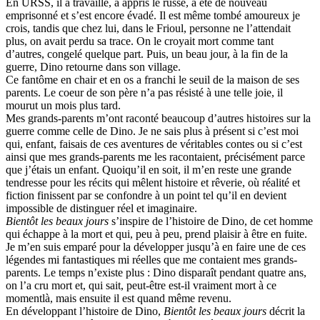
En URSS, il a travaillé, a appris le russe, a été de nouveau
emprisonné et s’est encore évadé. Il est même tombé amoureux je
crois, tandis que chez lui, dans le Frioul, personne ne l’attendait
plus, on avait perdu sa trace. On le croyait mort comme tant
d’autres, congelé quelque part. Puis, un beau jour, à la fin de la
guerre, Dino retourne dans son village.
Ce fantôme en chair et en os a franchi le seuil de la maison de ses
parents. Le coeur de son père n’a pas résisté à une telle joie, il
mourut un mois plus tard.
Mes grands-parents m’ont raconté beaucoup d’autres histoires sur la
guerre comme celle de Dino. Je ne sais plus à présent si c’est moi
qui, enfant, faisais de ces aventures de véritables contes ou si c’est
ainsi que mes grands-parents me les racontaient, précisément parce
que j’étais un enfant. Quoiqu’il en soit, il m’en reste une grande
tendresse pour les récits qui mêlent histoire et rêverie, où réalité et
fiction finissent par se confondre à un point tel qu’il en devient
impossible de distinguer réel et imaginaire.
Bientôt les beaux jours
s’inspire de l’histoire de Dino, de cet homme
qui échappe à la mort et qui, peu à peu, prend plaisir à être en fuite.
Je m’en suis emparé pour la développer jusqu’à en faire une de ces
légendes mi fantastiques mi réelles que me contaient mes grands-
parents. Le temps n’existe plus : Dino disparaît pendant quatre ans,
on l’a cru mort et, qui sait, peut-être est-il vraiment mort à ce
momentlà, mais ensuite il est quand même revenu.
En développant l’histoire de Dino,
Bientôt les beaux jours
décrit la