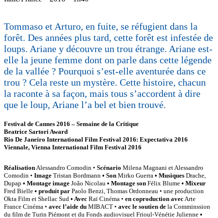
Tommaso et Arturo, en fuite, se réfugient dans la
forêt. Des années plus tard, cette forêt est infestée de
loups. Ariane y découvre un trou étrange. Ariane est-
elle la jeune femme dont on parle dans cette légende
de la vallée ? Pourquoi s’est-elle aventurée dans ce
trou ? Cela reste un mystère. Cette histoire, chacun
la raconte à sa façon, mais tous s’accordent à dire
que le loup, Ariane l’a bel et bien trouvé.
Festival de Cannes 2016 – Semaine de la Critique
Beatrice Sartori Award
Rio De Janeiro International Film Festival 2016: Expectativa 2016
Viennale, Vienna International Film Festival 2016
Réalisation
Alessandro Comodin •
Scénario
Milena Magnani et Alessandro
Comodin •
Image
Tristan Bordmann
• Son
Mirko Guerra
• Musiques
Drache,
Dupap
• Montage image
João Nicolau
• Montage son
Félix Blume
• Mixeur
Fred Bielle
• produit par
Paolo Benzi, Thomas Ordonneau • une production
Okta Film et Shellac Sud
• Avec
Raï Cinéma •
en coproduction avec
Arte
France Cinéma •
avec l’aide du
MIBACT •
avec le soutien de
la Comminssion
du film de Turin Piémont et du Fonds audiovisuel Frioul-Vénétie Julienne
•