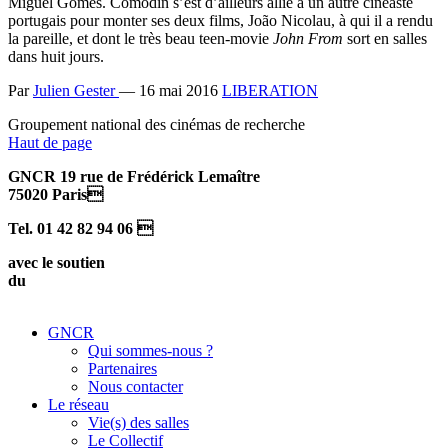
Miguel Gomes. Comodin s’est d’ailleurs allié à un autre cinéaste
portugais pour monter ses deux films, João Nicolau, à qui il a rendu
la pareille, et dont le très beau teen-movie
John From
sort en salles
dans huit jours.
Par
Julien Gester
— 16 mai 2016
LIBERATION
Groupement national des cinémas de recherche
Haut de page
GNCR 19 rue de Frédérick Lemaître
75020 Paris
Tel. 01 42 82 94 06 
avec le soutien
du
GNCR
Qui sommes-nous ?
Partenaires
Nous contacter
Le réseau
Vie(s) des salles
Le Collectif