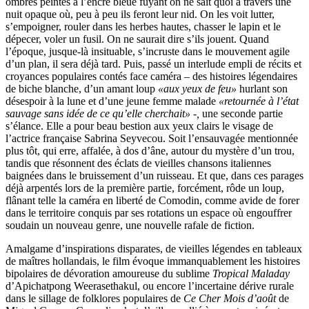
ombres peintes à l’encre bleue fuyant on ne sait quoi à travers une
nuit opaque où, peu à peu ils feront leur nid. On les voit lutter,
s’empoigner, rouler dans les herbes hautes, chasser le lapin et le
dépecer, voler un fusil. On ne saurait dire s’ils jouent. Quand
l’époque, jusque-là insituable, s’incruste dans le mouvement agile
d’un plan, il sera déjà tard. Puis, passé un interlude empli de récits et
croyances populaires contés face caméra – des histoires légendaires
de biche blanche, d’un amant loup
«aux yeux de feu»
hurlant son
désespoir à la lune et d’une jeune femme malade
«retournée à l’état
sauvage sans idée de ce qu’elle cherchait» -,
une seconde partie
s’élance. Elle a pour beau bestion aux yeux clairs le visage de
l’actrice française Sabrina Seyvecou. Soit l’ensauvagée mentionnée
plus tôt, qui erre, affalée, à dos d’âne, autour du mystère d’un trou,
tandis que résonnent des éclats de vieilles chansons italiennes
baignées dans le bruissement d’un ruisseau. Et que, dans ces parages
déjà arpentés lors de la première partie, forcément, rôde un loup,
flânant telle la caméra en liberté de Comodin, comme avide de forer
dans le territoire conquis par ses rotations un espace où engouffrer
soudain un nouveau genre, une nouvelle rafale de fiction.
Amalgame d’inspirations disparates, de vieilles légendes en tableaux
de maîtres hollandais, le film évoque immanquablement les histoires
bipolaires de dévoration amoureuse du sublime
Tropical Maladay
d’Apichatpong Weerasethakul, ou encore l’incertaine dérive rurale
dans le sillage de folklores populaires de
Ce Cher Mois d’août
de