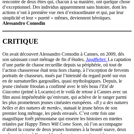
rencontre de deux êtres qui, chacun à sa manière, ont quelque chose
d’exceptionnel. Des individus apparemment sans histoire, dont les
actions n’ont à première vue rien d’extraordinaire et qui, par leur
simplicité et leur « pureté » mêmes, deviennent héroïques.
Alessandro Comodin
CRITIQUE
On avait découvert Alessandro Comodin à Cannes, en 2009, dès
son saisissant court métrage de fin d’études,
Jagdfieber.
La captation
d’une partie de chasse recueillie depuis sa périphérie, où tout de
l’action chasseresse était tenu hors champ, à l’exception de fervents
portraits de chasseurs, mués par l’intensité du regard porté sur eux
en de surnaturelles gargouilles, quasi mythologiques. Depuis, le
jeune cinéaste frioulan a confirmé avec le très beau
l’Eté de
Giacomo
(primé à Locarno) et le voilà de retour à Cannes avec un
film aussi impénétrable qu’enivrant, qui achève de le ranger parmi
les plus prometteurs jeunes cinéastes européens.
«Il y a des natures
belles et des natures de merde»,
statuait le jeune héros de son
premier long métrage, les pieds envasés. C’est cette fois une
magnifique forêt piémontaise qui enserre les histoires en miettes
relatées par
Happy Times Will Come Soon,
où l’on accompagne
d’abord la course de deux jeunes hommes à la beauté suave, deux