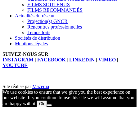
FILMS SOUTENUS
FILMS RECOMMANDÉS
Actualités du réseau
Projection(s) GNCR
Rencontres professionnelles
Temps forts
Sociétés de distribution
Mentions légales
SUIVEZ-NOUS SUR
INSTAGRAM
|
FACEBOOK
|
LINKEDIN
|
VIMEO
|
YOUTUBE
Site réalisé par
Mazedia
We use cookies to ensure that we give you the best experience on
our website. If you continue to use this site we will assume that you
are happy with it.
Ok