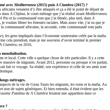
tamé avec
Mediterranea
(2015) puis
A Ciambra
(2017) ?
africains venaient d’y être attaqués et ça a été le point de départ de
es dans
A Chjàna
, le court métrage que j’ai réalisé avant
Mediterranea.
ntré Pio et la communauté rom que j’ai filmée, plus tard, dans
A
, je voulais filmer les émeutes raciales. Mais assez vite, j’ai su que je
était la communauté africaine, la seconde, cette communauté rom jadis
se
), les gens impliqués dans l’économie souterraine créée par la mafia.
forme cela prendrait, mais je me souviens d’avoir terminé le premier
A Ciambra
, en 2016.
a mondialisation.
e et local. Cette ville a quelque chose de très particulier. Il y a cette
vée massive de migrants. Avant 2012, personne ou presque n’en parlait,
it fait ce voyage. Sa réalité, son expérience et celle de ses amis sont
identique.
 longs métrages.
 aspects de la vie de Gioia Tauro les migrants, les roms et la mafia. Au
 et non de sujets génériques. Et bien entendu, il était évident que les
cousine Patatina
de
A Ciambra
feraient une apparition dans ce
ara ?