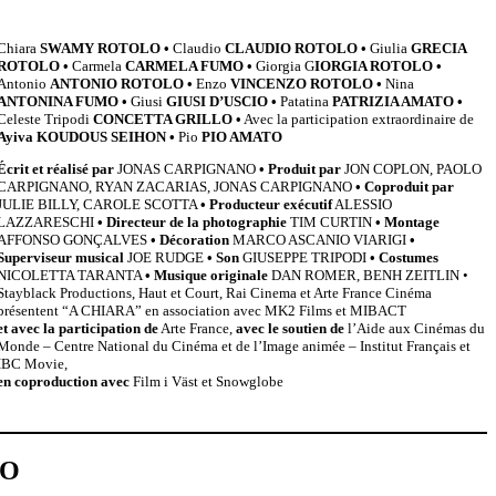
Chiara
SWAMY ROTOLO •
Claudio
CLAUDIO ROTOLO •
Giulia
GRECIA
ROTOLO •
Carmela
CARMELA FUMO •
Giorgia G
IORGIA ROTOLO •
Antonio
ANTONIO ROTOLO •
Enzo
VINCENZO ROTOLO •
Nina
ANTONINA FUMO •
Giusi
GIUSI D’USCIO •
Patatina
PATRIZIA AMATO •
Celeste Tripodi
CONCETTA GRILLO •
Avec la participation extraordinaire de
Ayiva KOUDOUS SEIHON •
Pio
PIO AMATO
Écrit et réalisé par
JONAS CARPIGNANO
• Produit par
JON COPLON, PAOLO
CARPIGNANO, RYAN ZACARIAS, JONAS CARPIGNANO
• Coproduit par
JULIE BILLY, CAROLE SCOTTA
• Producteur exécutif
ALESSIO
LAZZARESCHI
• Directeur de la photographie
TIM CURTIN
• Montage
AFFONSO GONÇALVES
• Décoration
MARCO ASCANIO VIARIGI
•
Superviseur musical
JOE RUDGE
• Son
GIUSEPPE TRIPODI
• Costumes
NICOLETTA TARANTA
• Musique originale
DAN ROMER, BENH ZEITLIN •
Stayblack Productions, Haut et Court, Rai Cinema et Arte France Cinéma
présentent “A CHIARA” en association avec MK2 Films et MIBACT
et avec la participation de
Arte France,
avec le soutien de
l’Aide aux Cinémas du
Monde – Centre National du Cinéma et de l’Image animée – Institut Français et
IBC Movie,
en coproduction avec
Film i Väst et Snowglobe
NO