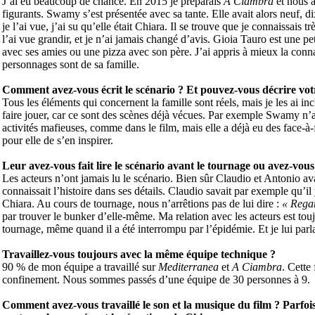
J’ai eu beaucoup de chance. En 2015 je préparais
A Ciambra
et nous a
figurants. Swamy s’est présentée avec sa tante. Elle avait alors neuf, d
je l’ai vue, j’ai su qu’elle était Chiara. Il se trouve que je connaissais t
l’ai vue grandir, et je n’ai jamais changé d’avis. Gioia Tauro est une pet
avec ses amies ou une pizza avec son père. J’ai appris à mieux la connaîtr
personnages sont de sa famille.
Comment avez-vous écrit le scénario ? Et pouvez-vous décrire votr
Tous les éléments qui concernent la famille sont réels, mais je les ai inc
faire jouer, car ce sont des scènes déjà vécues. Par exemple Swamy n’a
activités mafieuses, comme dans le film, mais elle a déjà eu des face-à-fa
pour elle de s’en inspirer.
Leur avez-vous fait lire le scénario avant le tournage ou avez-vo
Les acteurs n’ont jamais lu le scénario. Bien sûr Claudio et Antonio ava
connaissait l’histoire dans ses détails. Claudio savait par exemple qu’il
Chiara. Au cours de tournage, nous n’arrêtions pas de lui dire :
« Regar
par trouver le bunker d’elle-même. Ma relation avec les acteurs est to
tournage, même quand il a été interrompu par l’épidémie. Et je lui par
Travaillez-vous toujours avec la même équipe technique ?
90 % de mon équipe a travaillé sur
Mediterranea
et
A Ciambra
. Cette
confinement. Nous sommes passés d’une équipe de 30 personnes à 9.
Comment avez-vous travaillé le son et la musique du film ?
Parfoi