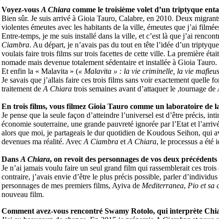
Voyez-vous
A Chiara
comme le troisième volet d’un triptyque en
Bien sûr. Je suis arrivé à Gioia Tauro, Calabre, en 2010. Deux migrants 
à
violentes émeutes avec les habitants de la ville, émeutes que j’ai filmé
Entre-temps, je me suis installé dans la ville, et c’est là que j’ai renco
Ciambra
. Au départ, je n’avais pas du tout en tête l’idée d’un triptyque
voulais faire trois films sur trois facettes de cette ville. La première 
nomade mais devenue totalement sédentaire et installée à Gioia Tauro.
Et enfin la « Malavita » (
« Malavita » : la vie criminelle, la vie mafieu
Je savais que j’allais faire ces trois films sans voir exactement quelle 
traitement de
A Chiara
trois semaines avant d’attaquer le ,tournage de
En trois films, vous filmez Gioia Tauro comme un laboratoire de l
Je pense que la seule façon d’atteindre l’universel est d’être précis, intim
économie souterraine, une grande pauvreté ignorée par l’Etat et l’arri
alors que moi, je partageais le dur quotidien de Koudous Seihon, qui ava
devenues ma réalité. Avec
A Ciambra
et
A Chiara
, le processus a été 
Dans
A Chiara
, on revoit des personnages de vos deux précédents
Je n’ai jamais voulu faire un seul grand film qui rassemblerait ces trois
contraire, j’avais envie d’être le plus précis possible, parler d’individus
personnages de mes premiers films, Ayiva de
Mediterranea
,
Pio et sa 
nouveau film.
Comment avez-vous rencontré Swamy Rotolo, qui interprète Chi