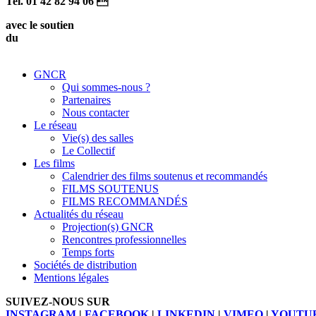
Tel. 01 42 82 94 06 
avec le soutien
du
GNCR
Qui sommes-nous ?
Partenaires
Nous contacter
Le réseau
Vie(s) des salles
Le Collectif
Les films
Calendrier des films soutenus et recommandés
FILMS SOUTENUS
FILMS RECOMMANDÉS
Actualités du réseau
Projection(s) GNCR
Rencontres professionnelles
Temps forts
Sociétés de distribution
Mentions légales
SUIVEZ-NOUS SUR
INSTAGRAM
|
FACEBOOK
|
LINKEDIN
|
VIMEO
|
YOUTU