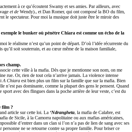
ctement à ce qu’écoutent Swamy et ses amies. Par ailleurs, avec
uvage
et de
Wendy)., et Dan Romer, qui ont composé la BO du film,
 le spectateur. Pour moi la musique doit juste être le miroir des
Par exemple le bunker où pénètre Chiara est comme un écho de la
moi le réalisme n’est qu’un point de départ. D’où l’idée récurrente du
is qu’il soit souterrain, et au cœur même de la maison familiale,
hors champ.
ssocie cette ville à la mafia. Dès que je mentionne son nom, on me
ine rue. Or, rien de tout cela n’arrive jamais. La violence intense
oi
A Chiara
est bien plus un film sur la famille que sur la mafia. Bien
s elle n’est pas dominante, comme la plupart des gens le pensent. Quand
 sport avec des flingues dans la poche arrière de leur veste, c’est du
 film ?
nd article sur cette loi. La
‘Ndrangheta
, la mafia de Calabre, est
fia de Sicile, à la Camorra napolitaine ou aux mafias américaines,
 impossible d’entrer dans un clan si l’on n’a pas de lien de sang avec ses
r personne ne se retourne contre sa propre famille. Pour briser ce