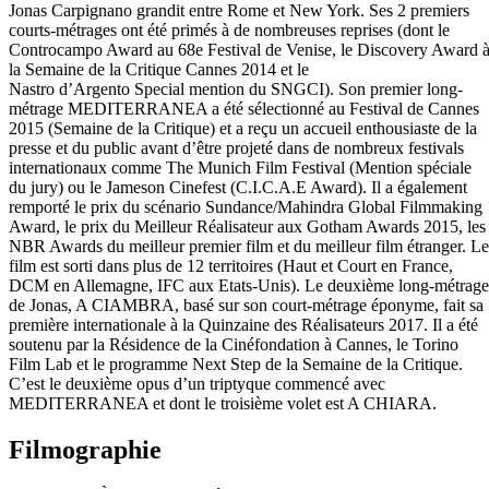
Jonas Carpignano grandit entre Rome et New York. Ses 2 premiers
courts-métrages ont été primés à de nombreuses reprises (dont le
Controcampo Award au 68e Festival de Venise, le Discovery Award 
la Semaine de la Critique Cannes 2014 et le
Nastro d’Argento Special mention du SNGCI). Son premier long-
métrage MEDITERRANEA a été sélectionné au Festival de Cannes
2015 (Semaine de la Critique) et a reçu un accueil enthousiaste de la
presse et du public avant d’être projeté dans de nombreux festivals
internationaux comme The Munich Film Festival (Mention spéciale
du jury) ou le Jameson Cinefest (C.I.C.A.E Award). Il a également
remporté le prix du scénario Sundance/Mahindra Global Filmmaking
Award, le prix du Meilleur Réalisateur aux Gotham Awards 2015, les
NBR Awards du meilleur premier film et du meilleur film étranger. Le
film est sorti dans plus de 12 territoires (Haut et Court en France,
DCM en Allemagne, IFC aux Etats-Unis). Le deuxième long-métrage
de Jonas, A CIAMBRA, basé sur son court-métrage éponyme, fait sa
première internationale à la Quinzaine des Réalisateurs 2017. Il a été
soutenu par la Résidence de la Cinéfondation à Cannes, le Torino
Film Lab et le programme Next Step de la Semaine de la Critique.
C’est le deuxième opus d’un triptyque commencé avec
MEDITERRANEA et dont le troisième volet est A CHIARA.
Filmographie