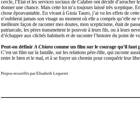
cercle, l’État et les services sociaux de Calabre ont décidé d’arracher l
donner une chance. Mais cette loi m’a toujours laissé très sceptique. E
chose épouvantable. En vivant à Gioia Tauro, j’ai vu les effets de cette lo
n’oublierai jamais son visage au moment où elle a compris qu’elle ne ve
meilleure façon de raconter mes doutes, mon scepticisme, était de passer
patriarcale, les pères transmettent le pouvoir à leurs fils, ou à leurs nev
d’échapper aux clichés habituels et de raconter l’histoire du point de v
Peut-on définir
A Chiara
comme un film sur le courage qu’il faut p
C’est un film sur la famille, sur les relations père-fille, qui raconte a
entre le bien et le mal, et à se frayer un chemin pour conquérir leur libert
Propos recueillis par Elisabeth Lequeret