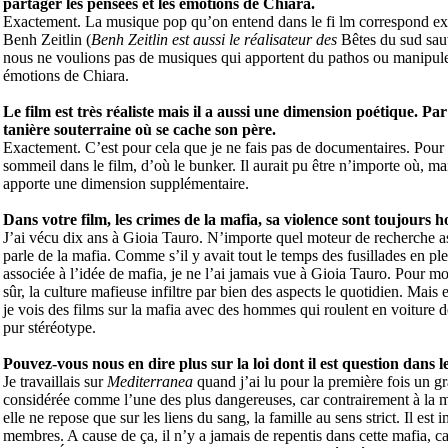
partager les pensées et les émotions de Chiara.
Exactement. La musique pop qu’on entend dans le fi lm correspond exa
Benh Zeitlin (
Benh Zeitlin est aussi le réalisateur des
Bêtes du sud sa
nous ne voulions pas de musiques qui apportent du pathos ou manipulent
émotions de Chiara.
Le film est très réaliste mais il a aussi une dimension poétique. 
tanière souterraine où se cache son père.
Exactement. C’est pour cela que je ne fais pas de documentaires. Pour 
sommeil dans le film, d’où le bunker. Il aurait pu être n’importe où, ma
apporte une dimension supplémentaire.
Dans votre film, les crimes de la mafia, sa violence sont toujours 
J’ai vécu dix ans à Gioia Tauro. N’importe quel moteur de recherche a
parle de la mafia. Comme s’il y avait tout le temps des fusillades en ple
associée à l’idée de mafia, je ne l’ai jamais vue à Gioia Tauro. Pour m
sûr, la culture mafieuse infiltre par bien des aspects le quotidien. Mai
je vois des films sur la mafia avec des hommes qui roulent en voiture de
pur stéréotype.
Pouvez-vous nous en dire plus sur la loi dont il est question dans le
Je travaillais sur
Mediterranea
quand j’ai lu pour la première fois un gra
considérée comme l’une des plus dangereuses, car contrairement à la ma
elle ne repose que sur les liens du sang, la famille au sens strict. Il est
membres. A cause de ça, il n’y a jamais de repentis dans cette mafia, ca