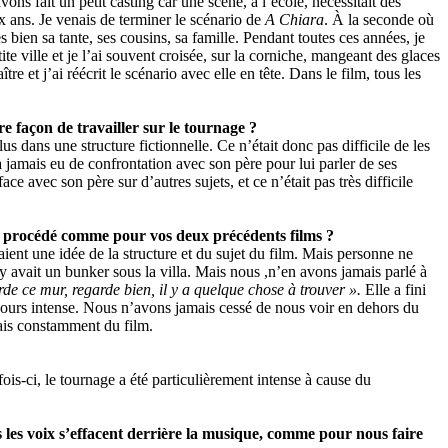
vons fait un petit casting car une scène, à l’école, nécessitait des
ix ans. Je venais de terminer le scénario de
A Chiara
. À la seconde où
rès bien sa tante, ses cousins, sa famille. Pendant toutes ces années, je
ite ville et je l’ai souvent croisée, sur la corniche, mangeant des glaces
e et j’ai réécrit le scénario avec elle en tête. Dans le film, tous les
e façon de travailler sur le tournage ?
lus dans une structure fictionnelle. Ce n’était donc pas difficile de les
 jamais eu de confrontation avec son père pour lui parler de ses
ce avec son père sur d’autres sujets, et ce n’était pas très difficile
us procédé comme pour vos deux précédents films ?
ient une idée de la structure et du sujet du film. Mais personne ne
 y avait un bunker sous la villa. Mais nous ,n’en avons jamais parlé à
de ce mur, regarde bien, il y a quelque chose à trouver ».
Elle a fini
ujours intense. Nous n’avons jamais cessé de nous voir en dehors du
lais constamment du film.
 fois-ci, le tournage a été particulièrement intense à cause du
s les voix s’effacent derrière la musique, comme pour nous faire