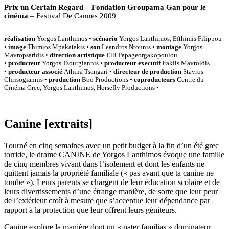
Prix un Certain Regard – Fondation Groupama Gan pour le
cinéma
– Festival De Cannes 2009
réalisation
Yorgos Lanthimos •
scénario
Yorgos Lanthimos, Efthimis Filippou
•
image
Thimios Mpakatakis •
son
Leandros Ntounis •
montage
Yorgos
Mavropsaridis •
direction artistique
Elli Papageorgakopoulou
•
producteur
Yorgos Tsourgiannis •
producteur executif
Iraklis Mavroidis
•
producteur associé
Athina Tsangari •
directeur de production
Stavros
Chrisogiannis •
production
Boo Productions •
coproducteurs
Centre du
Cinéma Grec, Yorgos Lanthimos, Horsefly Productions •
Canine [extraits]
Tourné en cinq semaines avec un petit budget à la fin d’un été grec
torride, le drame CANINE de Yorgos Lanthimos évoque une famille
de cinq membres vivant dans l’isolement et dont les enfants ne
quittent jamais la propriété familiale (« pas avant que ta canine ne
tombe »). Leurs parents se chargent de leur éducation scolaire et de
leurs divertissements d’une étrange manière, de sorte que leur peur
de l’extérieur croît à mesure que s’accentue leur dépendance par
rapport à la protection que leur offrent leurs géniteurs.
Canine explore la manière dont un « pater familias » dominateur