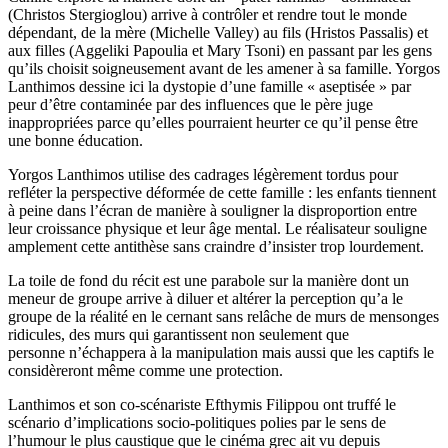
(Christos Stergioglou) arrive à contrôler et rendre tout le monde
dépendant, de la mère (Michelle Valley) au fils (Hristos Passalis) et
aux filles (Aggeliki Papoulia et Mary Tsoni) en passant par les gens
qu’ils choisit soigneusement avant de les amener à sa famille. Yorgos
Lanthimos dessine ici la dystopie d’une famille « aseptisée » par
peur d’être contaminée par des influences que le père juge
inappropriées parce qu’elles pourraient heurter ce qu’il pense être
une bonne éducation.
Yorgos Lanthimos utilise des cadrages légèrement tordus pour
refléter la perspective déformée de cette famille : les enfants tiennent
à peine dans l’écran de manière à souligner la disproportion entre
leur croissance physique et leur âge mental. Le réalisateur souligne
amplement cette antithèse sans craindre d’insister trop lourdement.
La toile de fond du récit est une parabole sur la manière dont un
meneur de groupe arrive à diluer et altérer la perception qu’a le
groupe de la réalité en le cernant sans relâche de murs de mensonges
ridicules, des murs qui garantissent non seulement que
personne n’échappera à la manipulation mais aussi que les captifs le
considèreront même comme une protection.
Lanthimos et son co-scénariste Efthymis Filippou ont truffé le
scénario d’implications socio-politiques polies par le sens de
l’humour le plus caustique que le cinéma grec ait vu depuis