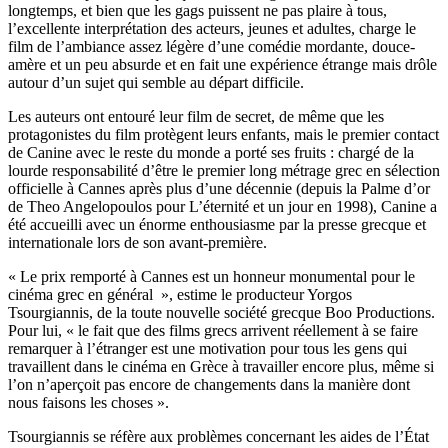
longtemps, et bien que les gags puissent ne pas plaire à tous,
l’excellente interprétation des acteurs, jeunes et adultes, charge le
film de l’ambiance assez légère d’une comédie mordante, douce-
amère et un peu absurde et en fait une expérience étrange mais drôle
autour d’un sujet qui semble au départ difficile.
Les auteurs ont entouré leur film de secret, de même que les
protagonistes du film protègent leurs enfants, mais le premier contact
de Canine avec le reste du monde a porté ses fruits : chargé de la
lourde responsabilité d’être le premier long métrage grec en sélection
officielle à Cannes après plus d’une décennie (depuis la Palme d’or
de Theo Angelopoulos pour L’éternité et un jour en 1998), Canine a
été accueilli avec un énorme enthousiasme par la presse grecque et
internationale lors de son avant-première.
« Le prix remporté à Cannes est un honneur monumental pour le
cinéma grec en général », estime le producteur Yorgos
Tsourgiannis, de la toute nouvelle société grecque Boo Productions.
Pour lui, « le fait que des films grecs arrivent réellement à se faire
remarquer à l’étranger est une motivation pour tous les gens qui
travaillent dans le cinéma en Grèce à travailler encore plus, même si
l’on n’aperçoit pas encore de changements dans la manière dont
nous faisons les choses ».
Tsourgiannis se réfère aux problèmes concernant les aides de l’État