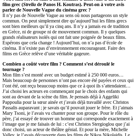
film grec (
Strella
de Panos H. Koutras). Peut-on à votre avis
parler de Nouvelle Vague du cinéma grec ?
Il n’y pas de Nouvelle Vague au sens où nous partageons un style
commun. On peut simplement dire qu’aujourd’hui les films grecs
sont bien meilleurs qu’il ya cinq ans. Il n’y a jamais eu de tradition
en Grèce, ni de groupe ni de mouvement commun. Il y quelques
grands réalisateurs isolés qui ont fait une poignée de beaux films.
Espérons que cela change ! Aujourd’hui, on n’a pas d’école de
cinéma. Il n’existe pas d’environnement encourageant. Faire des
films en Grèce relève d’une véritable gageure.
Combien a coûté votre film ? Comment s’est déroulé le
tournage ?
Mon film s’est monté avec un budget estimé à 250 000 euros…
Mais beaucoup de personnes n’ont pas encore été payées et ceux qui
l’ont été, ont reçu beaucoup moins que ce à quoi ils s’attendaient…
J’ai choisi les acteurs en commençant par le choix des enfants qui
sont au devant de la scène du film. Je pensais déjà à Aggeliki
Pappoulia pour la sœur ainée et j’avais déjà travaillé avec Christos
Passalis auparavant ; je savais qu’il pouvait jouer le frère. Et j’aimais
Mary Tsoni, je l’avais vu chanter pour son groupe. Pour le rôle du
père, j’ai essayé de trouver un homme qui corresponde exactement à
l’image que je me faisais de lui : c’est Christos Stergioglou que j’ai
donc choisi, un acteur de théâtre génial. Et pour la mère, Michelle
Valley, je l’avais découverte dans les films de Nikos Nikolaidis. Le