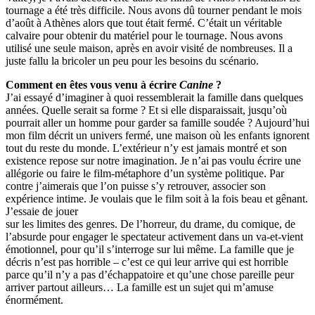
tournage a été très difficile. Nous avons dû tourner pendant le mois
d’août à Athènes alors que tout était fermé. C’était un véritable
calvaire pour obtenir du matériel pour le tournage. Nous avons
utilisé une seule maison, après en avoir visité de nombreuses. Il a
juste fallu la bricoler un peu pour les besoins du scénario.
Comment en êtes vous venu à écrire
Canine
?
J’ai essayé d’imaginer à quoi ressemblerait la famille dans quelques
années. Quelle serait sa forme ? Et si elle disparaissait, jusqu’où
pourrait aller un homme pour garder sa famille soudée ? Aujourd’hui
mon film décrit un univers fermé, une maison où les enfants ignorent
tout du reste du monde. L’extérieur n’y est jamais montré et son
existence repose sur notre imagination. Je n’ai pas voulu écrire une
allégorie ou faire le film-métaphore d’un système politique. Par
contre j’aimerais que l’on puisse s’y retrouver, associer son
expérience intime. Je voulais que le film soit à la fois beau et gênant.
J’essaie de jouer
sur les limites des genres. De l’horreur, du drame, du comique, de
l’absurde pour engager le spectateur activement dans un va-et-vient
émotionnel, pour qu’il s’interroge sur lui même. La famille que je
décris n’est pas horrible – c’est ce qui leur arrive qui est horrible
parce qu’il n’y a pas d’échappatoire et qu’une chose pareille peur
arriver partout ailleurs… La famille est un sujet qui m’amuse
énormément.