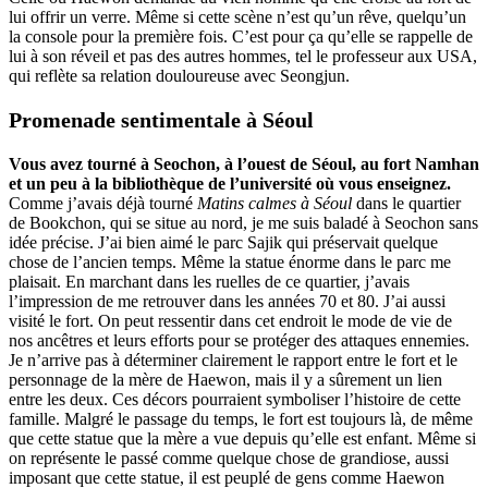
lui offrir un verre. Même si cette scène n’est qu’un rêve, quelqu’un
la console pour la première fois. C’est pour ça qu’elle se rappelle de
lui à son réveil et pas des autres hommes, tel le professeur aux USA,
qui reflète sa relation douloureuse avec Seongjun.
Promenade sentimentale à Séoul
Vous avez tourné à Seochon, à l’ouest de Séoul, au fort Namhan
et un peu à la bibliothèque de l’université où vous enseignez.
Comme j’avais déjà tourné
Matins calmes à Séoul
dans le quartier
de Bookchon, qui se situe au nord, je me suis baladé à Seochon sans
idée précise. J’ai bien aimé le parc Sajik qui préservait quelque
chose de l’ancien temps. Même la statue énorme dans le parc me
plaisait. En marchant dans les ruelles de ce quartier, j’avais
l’impression de me retrouver dans les années 70 et 80. J’ai aussi
visité le fort. On peut ressentir dans cet endroit le mode de vie de
nos ancêtres et leurs efforts pour se protéger des attaques ennemies.
Je n’arrive pas à déterminer clairement le rapport entre le fort et le
personnage de la mère de Haewon, mais il y a sûrement un lien
entre les deux. Ces décors pourraient symboliser l’histoire de cette
famille. Malgré le passage du temps, le fort est toujours là, de même
que cette statue que la mère a vue depuis qu’elle est enfant. Même si
on représente le passé comme quelque chose de grandiose, aussi
imposant que cette statue, il est peuplé de gens comme Haewon