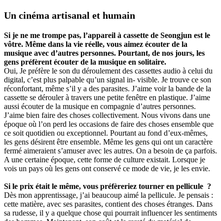
Un cinéma artisanal et humain
Si je ne me trompe pas, l’appareil à cassette de Seongjun est le
vôtre. Même dans la vie réelle, vous aimez écouter de la
musique avec d’autres personnes. Pourtant, de nos jours, les
gens préfèrent écouter de la musique en solitaire.
Oui, Je préfère le son du déroulement des cassettes audio à celui du
digital, c’est plus palpable qu’un signal in- visible. Je trouve ce son
réconfortant, même s’il y a des parasites. J’aime voir la bande de la
cassette se dérouler à travers une petite fenêtre en plastique. J’aime
aussi écouter de la musique en compagnie d’autres personnes.
J’aime bien faire des choses collectivement. Nous vivons dans une
époque où l’on perd les occasions de faire des choses ensemble que
ce soit quotidien ou exceptionnel. Pourtant au fond d’eux-mêmes,
les gens désirent être ensemble. Même les gens qui ont un caractère
fermé aimeraient s’amuser avec les autres. On a besoin de ça parfois.
A une certaine époque, cette forme de culture existait. Lorsque je
vois un pays où les gens ont conservé ce mode de vie, je les envie.
Si le prix était le même, vous préfèreriez tourner en pellicule ?
Dès mon apprentissage, j’ai beaucoup aimé la pellicule. Je pensais :
cette matière, avec ses parasites, contient des choses étranges. Dans
sa rudesse, il y a quelque chose qui pourrait influencer les sentiments