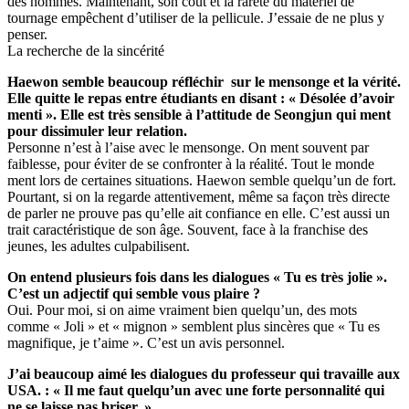
des hommes. Maintenant, son coût et la rareté du matériel de
tournage empêchent d’utiliser de la pellicule. J’essaie de ne plus y
penser.
La recherche de la sincérité
Haewon semble beaucoup réfléchir sur le mensonge et la vérité.
Elle quitte le repas entre étudiants en disant : « Désolée d’avoir
menti ». Elle est très sensible à l’attitude de Seongjun qui ment
pour dissimuler leur relation.
Personne n’est à l’aise avec le mensonge. On ment souvent par
faiblesse, pour éviter de se confronter à la réalité. Tout le monde
ment lors de certaines situations. Haewon semble quelqu’un de fort.
Pourtant, si on la regarde attentivement, même sa façon très directe
de parler ne prouve pas qu’elle ait confiance en elle. C’est aussi un
trait caractéristique de son âge. Souvent, face à la franchise des
jeunes, les adultes culpabilisent.
On entend plusieurs fois dans les dialogues « Tu es très jolie ».
C’est un adjectif qui semble vous plaire ?
Oui. Pour moi, si on aime vraiment bien quelqu’un, des mots
comme « Joli » et « mignon » semblent plus sincères que « Tu es
magnifique, je t’aime ». C’est un avis personnel.
J’ai beaucoup aimé les dialogues du professeur qui travaille aux
USA. : « Il me faut quelqu’un avec une forte personnalité qui
ne se laisse pas briser. »