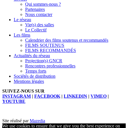
Qui sommes-nous ?
Partenaires
Nous contacter
Le réseau
Vie(s) des salles
Le Collectif
Les films
Calendrier des films soutenus et recommandés
FILMS SOUTENUS
FILMS RECOMMANDÉS
Actualités du réseau
Projection(s) GNCR
Rencontres professionnelles
Temps forts
Sociétés de distribution
Mentions légales
SUIVEZ-NOUS SUR
INSTAGRAM
|
FACEBOOK
|
LINKEDIN
|
VIMEO
|
YOUTUBE
Site réalisé par
Mazedia
We use cookies to ensure that we give you the best experience on