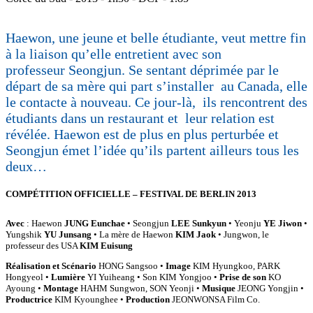
Haewon, une jeune et belle étudiante, veut mettre fin
à la liaison qu’elle entretient avec son
professeur Seongjun. Se sentant déprimée par le
départ de sa mère qui part s’installer au Canada, elle
le contacte à nouveau. Ce jour-là, ils rencontrent des
étudiants dans un restaurant et leur relation est
révélée. Haewon est de plus en plus perturbée et
Seongjun émet l’idée qu’ils partent ailleurs tous les
deux…
COMPÉTITION OFFICIELLE – FESTIVAL DE BERLIN 2013
Avec
: Haewon
JUNG Eunchae
• Seongjun
LEE Sunkyun
• Yeonju
YE Jiwon
•
Yungshik
YU Junsang
• La mère de Haewon
KIM Jaok
• Jungwon, le
professeur des USA
KIM Euisung
Réalisation et Scénario
HONG Sangsoo •
Image
KIM Hyungkoo, PARK
Hongyeol •
Lumière
YI Yuiheang • Son KIM Yongjoo •
Prise de son
KO
Ayoung •
Montage
HAHM Sungwon, SON Yeonji •
Musique
JEONG Yongjin •
Productrice
KIM Kyounghee •
Production
JEONWONSA Film Co.