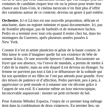
centaines de candidats risquer leur vie ou la prison pour tenter leur
chance aux Etats-Unis, le cinéma mexicain n’en finit plus d’offrir
des variations autour de ce contexte, devenu un genre à part entière.
Orchestre.
Ici et Là-bas
est une nouvelle proposition, délicate et
attachante, dans un registre intimiste et quasi documentaire. Ici, pas
de frontière physique, pas de barbelés et de
minutemen
fachos.
Pedro en a terminé avec tout cela quand il rentre chez lui, dans les
montagnes du Guerrero, après plusieurs années passées à
New York.
Comme il n’est ni artiste plasticien ni génie de la haute couture, le
film laisse le soin d’imaginer quelle fut son existence de bête de
somme là-bas. Or une nouvelle épreuve l’attend. Reconstruire un
foyer que son absence, via l’envoi de mandats, a permis de mettre à
l’abri de la misère, mais au sein duquel il est devenu un étranger. Sa
femme ne parvient pas tout à fait à se débarrasser de la solitude qui
fut son quotidien et ses filles ne l’ont pas attendu pour grandir. Avec
des trésors de patience et d’affection, Pedro parvient, peu à peu, à
apprivoiser ce petit monde et à entamer une vie décente grâce à
l’argent de son exil. Il s’autorise même un luxe microscopique,
inconcevable auparavant : monter un petit orchestre de bal.
Pour Antonio Méndez Esparza, l’enjeu de ce premier long métrage
tient dans la combinaison de deux exigences. En premier lieu, un