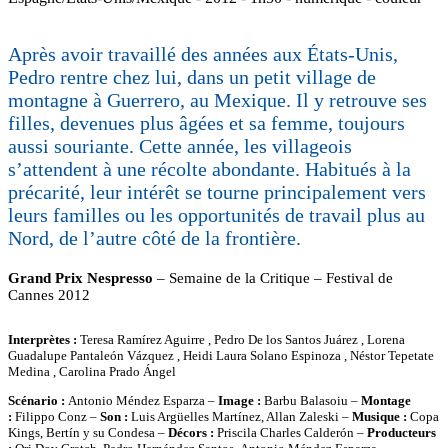
Après avoir travaillé des années aux États-Unis,
Pedro rentre chez lui, dans un petit village de
montagne à Guerrero, au Mexique. Il y retrouve ses
filles, devenues plus âgées et sa femme, toujours
aussi souriante. Cette année, les villageois
s’attendent à une récolte abondante. Habitués à la
précarité, leur intérêt se tourne principalement vers
leurs familles ou les opportunités de travail plus au
Nord, de l’autre côté de la frontière.
Grand Prix Nespresso
– Semaine de la Critique – Festival de
Cannes 2012
Interprètes :
Teresa Ramírez Aguirre , Pedro De los Santos Juárez , Lorena
Guadalupe Pantaleón Vázquez , Heidi Laura Solano Espinoza , Néstor Tepetate
Medina , Carolina Prado Ángel
Scénario :
Antonio Méndez Esparza –
Image :
Barbu Balasoiu –
Montage
:
Filippo Conz –
Son :
Luis Argüelles Martínez, Allan Zaleski –
Musique :
Copa
Kings, Bertín y su Condesa –
Décors :
Priscila Charles Calderón –
Producteurs