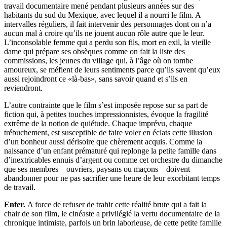
travail documentaire mené pendant plusieurs années sur des
habitants du sud du Mexique, avec lequel il a nourri le film. A
intervalles réguliers, il fait intervenir des personnages dont on n’a
aucun mal à croire qu’ils ne jouent aucun rôle autre que le leur.
L’inconsolable femme qui a perdu son fils, mort en exil, la vieille
dame qui prépare ses obsèques comme on fait la liste des
commissions, les jeunes du village qui, à l’âge où on tombe
amoureux, se méfient de leurs sentiments parce qu’ils savent qu’eux
aussi rejoindront ce «là-bas», sans savoir quand et s’ils en
reviendront.
L’autre contrainte que le film s’est imposée repose sur sa part de
fiction qui, à petites touches impressionnistes, évoque la fragilité
extrême de la notion de quiétude. Chaque imprévu, chaque
trébuchement, est susceptible de faire voler en éclats cette illusion
d’un bonheur aussi dérisoire que chèrement acquis. Comme la
naissance d’un enfant prématuré qui replonge la petite famille dans
d’inextricables ennuis d’argent ou comme cet orchestre du dimanche
que ses membres – ouvriers, paysans ou maçons – doivent
abandonner pour ne pas sacrifier une heure de leur exorbitant temps
de travail.
Enfer.
A force de refuser de trahir cette réalité brute qui a fait la
chair de son film, le cinéaste a privilégié la vertu documentaire de la
chronique intimiste, parfois un brin laborieuse, de cette petite famille