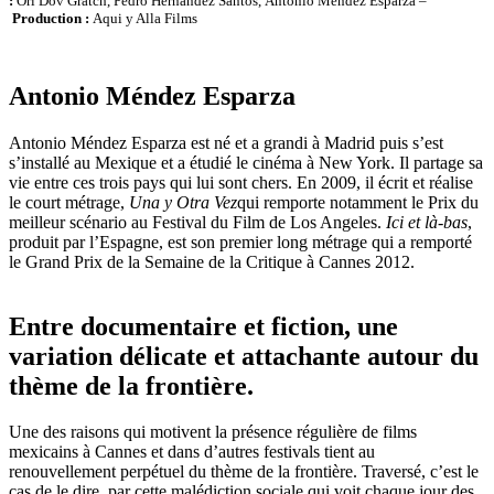
:
Ori Dov Gratch, Pedro Hernández Santos, Antonio Méndez Esparza –
Production :
Aqui y Alla Films
Antonio Méndez Esparza
Antonio Méndez Esparza est né et a grandi à Madrid puis s’est
s’installé au Mexique et a étudié le cinéma à New York. Il partage sa
vie entre ces trois pays qui lui sont chers. En 2009, il écrit et réalise
le court métrage,
Una y Otra Vez
qui remporte notamment le Prix du
meilleur scénario au Festival du Film de Los Angeles.
Ici et là-bas
,
produit par l’Espagne, est son premier long métrage qui a remporté
le Grand Prix de la Semaine de la Critique à Cannes 2012.
Entre documentaire et fiction, une
variation délicate et attachante autour du
thème de la frontière.
Une des raisons qui motivent la présence régulière de films
mexicains à Cannes et dans d’autres festivals tient au
renouvellement perpétuel du thème de la frontière. Traversé, c’est le
cas de le dire, par cette malédiction sociale qui voit chaque jour des