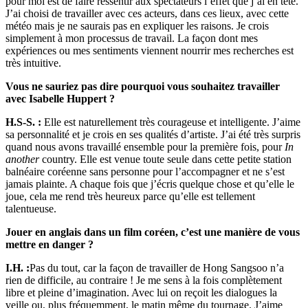
pour moi est de faire ressentir aux spectateurs l’effet que j’ai en tête.
J’ai choisi de travailler avec ces acteurs, dans ces lieux, avec cette
météo mais je ne saurais pas en expliquer les raisons. Je crois
simplement à mon processus de travail. La façon dont mes
expériences ou mes sentiments viennent nourrir mes recherches est
très intuitive.
Vous ne sauriez pas dire pourquoi vous souhaitez travailler
avec Isabelle Huppert ?
H.S-S. :
Elle est naturellement très courageuse et intelligente. J’aime
sa personnalité et je crois en ses qualités d’artiste. J’ai été très surpris
quand nous avons travaillé ensemble pour la première fois, pour
In
another
country. Elle est venue toute seule dans cette petite station
balnéaire coréenne sans personne pour l’accompagner et ne s’est
jamais plainte. A chaque fois que j’écris quelque chose et qu’elle le
joue, cela me rend très heureux parce qu’elle est tellement
talentueuse.
Jouer en anglais dans un film coréen, c’est une manière de vous
mettre en danger ?
I.H. :
Pas du tout, car la façon de travailler de Hong Sangsoo n’a
rien de difficile, au contraire ! Je me sens à la fois complètement
libre et pleine d’imagination. Avec lui on reçoit les dialogues la
veille ou, plus fréquemment, le matin même du tournage. J’aime