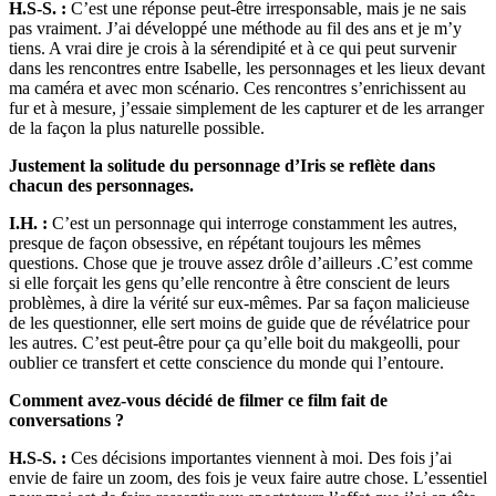
H.S-S. :
C’est une réponse peut-être irresponsable, mais je ne sais
pas vraiment. J’ai développé une méthode au fil des ans et je m’y
tiens. A vrai dire je crois à la sérendipité et à ce qui peut survenir
dans les rencontres entre Isabelle, les personnages et les lieux devant
ma caméra et avec mon scénario. Ces rencontres s’enrichissent au
fur et à mesure, j’essaie simplement de les capturer et de les arranger
de la façon la plus naturelle possible.
Justement la solitude du personnage d’Iris se reflète dans
chacun des personnages.
I.H. :
C’est un personnage qui interroge constamment les autres,
presque de façon obsessive, en répétant toujours les mêmes
questions. Chose que je trouve assez drôle d’ailleurs .C’est comme
si elle forçait les gens qu’elle rencontre à être conscient de leurs
problèmes, à dire la vérité sur eux-mêmes. Par sa façon malicieuse
de les questionner, elle sert moins de guide que de révélatrice pour
les autres. C’est peut-être pour ça qu’elle boit du makgeolli, pour
oublier ce transfert et cette conscience du monde qui l’entoure.
Comment avez-vous décidé de filmer ce film fait de
conversations ?
H.S-S. :
Ces décisions importantes viennent à moi. Des fois j’ai
envie de faire un zoom, des fois je veux faire autre chose. L’essentiel