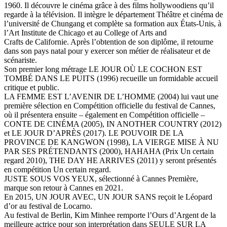
1960. Il découvre le cinéma grâce à des films hollywoodiens qu’il
regarde à la télévision. Il intègre le département Théâtre et cinéma de
l’université de Chungang et complète sa formation aux États-Unis, à
l’Art Institute de Chicago et au College of Arts and
Crafts de Californie. Après l’obtention de son diplôme, il retourne
dans son pays natal pour y exercer son métier de réalisateur et de
scénariste.
Son premier long métrage LE JOUR OÙ LE COCHON EST
TOMBÉ DANS LE PUITS (1996) recueille un formidable accueil
critique et public.
LA FEMME EST L’AVENIR DE L’HOMME (2004) lui vaut une
première sélection en Compétition officielle du festival de Cannes,
où il présentera ensuite – également en Compétition officielle –
CONTE DE CINÉMA (2005), IN ANOTHER COUNTRY (2012)
et LE JOUR D’APRÈS (2017). LE POUVOIR DE LA
PROVINCE DE KANGWON (1998), LA VIERGE MISE À NU
PAR SES PRÉTENDANTS (2000), HAHAHA (Prix Un certain
regard 2010), THE DAY HE ARRIVES (2011) y seront présentés
en compétition Un certain regard.
JUSTE SOUS VOS YEUX, sélectionné à Cannes Première,
marque son retour à Cannes en 2021.
En 2015, UN JOUR AVEC, UN JOUR SANS reçoit le Léopard
d’or au festival de Locarno.
Au festival de Berlin, Kim Minhee remporte l’Ours d’Argent de la
meilleure actrice pour son interprétation dans SEULE SUR LA