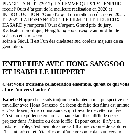
PLAGE LA NUIT (2017). LA FEMME QUI S’EST ENFUIE
reçoit l’Ours d’argent de la meilleure réalisation en 2020 et
INTRODUCTION l’Ours d’argent du meilleur scénario en 2021.
En 2022, LA ROMANCIÈRE, LE FILM ET LE HEUREUX
HASARD y remporte l’Ours d’argent, Grand prix du jury.
Réalisateur prolifique, Hong Sang-soo enseigne aujourd’hui le
scénario et la mise en
scène à Séoul. Il est l’un des cinéastes sud-coréens majeurs de sa
génération.
ENTRETIEN AVEC HONG SANGSOO
ET ISABELLE HUPPERT
C’est votre troisième collaboration ensemble, qu’est-ce qui vous
attire l’un vers l’autre ?
Isabelle Huppert :
Je suis toujours enchantée par la perspective de
travailler avec Hong Sangsoo. Sa façon de faire des films est unique
et c’est le seul, à ma connaissance, qui travaille de cette manière.
C’est une expérience enthousiasmante tant il est difficile de se
projeter dans l’histoire ou dans le rôle. Et pour cause, il n’y a ni
histoire ni rôle, c’est bien plus que ça ! Il a une volonté de capturer
l’instant présent et l’état d’esprit d’une personne dans un certain