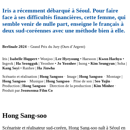
Iris a récemment débarqué à Séoul. Pour faire
face à ses difficultés financières, cette femme, qui
semble venir de nulle part, enseigne le français à
deux sud-coréennes avec une méthode bien à elle.
Berlinale 2024
– Grand Prix du Jury (Ours d’Argent)
Iris |
Isabelle Huppert
• Wonjoo |
Lee Hyeyoung
• Haesoon |
Kwon Haehyo
•
Ingeok |
Ha Seongguk
| Yeonhee •
Jo Yoonhee
| Isong •
Kim Seungyun
| Soha |
Kang Soyi
• Ranhee |
Ha Jinwha
Scénario et réalisation |
Hong Sangsoo
· Image |
Hong Sangsoo
· Montage |
Hong Sangsoo
· Musique |
Hong Sangsoo
· Prise de son |
Seo Yujin
·
Production |
Hong Sangsoo
· Direction de la production |
Kim Minhee
·
Produit par
Jeonwonsa Film Co
Hong Sang-soo
Scénariste et réalisateur sud-coréen, Hong Sang-soo naît à Séoul en