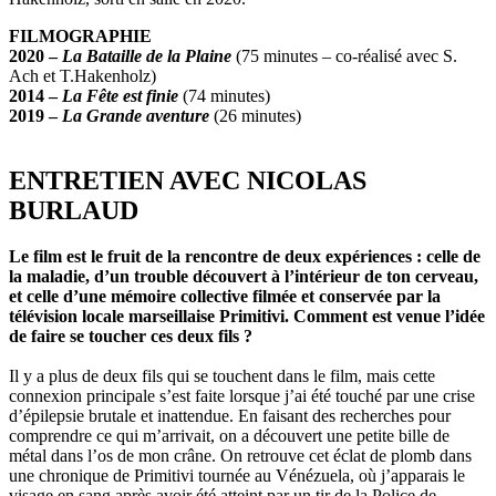
FILMOGRAPHIE
2020 –
La Bataille de la Plaine
(75 minutes – co-réalisé avec S.
Ach et T.Hakenholz)
2014 –
La Fête est finie
(74 minutes)
2019 –
La Grande aventure
(26 minutes)
ENTRETIEN AVEC NICOLAS
BURLAUD
Le film est le fruit de la rencontre de deux expériences : celle de
la maladie, d’un trouble découvert à l’intérieur de ton cerveau,
et celle d’une mémoire collective filmée et conservée par la
télévision locale marseillaise Primitivi. Comment est venue l’idée
de faire se toucher ces deux fils ?
Il y a plus de deux fils qui se touchent dans le film, mais cette
connexion principale s’est faite lorsque j’ai été touché par une crise
d’épilepsie brutale et inattendue. En faisant des recherches pour
comprendre ce qui m’arrivait, on a découvert une petite bille de
métal dans l’os de mon crâne. On retrouve cet éclat de plomb dans
une chronique de Primitivi tournée au Vénézuela, où j’apparais le
visage en sang après avoir été atteint par un tir de la Police de