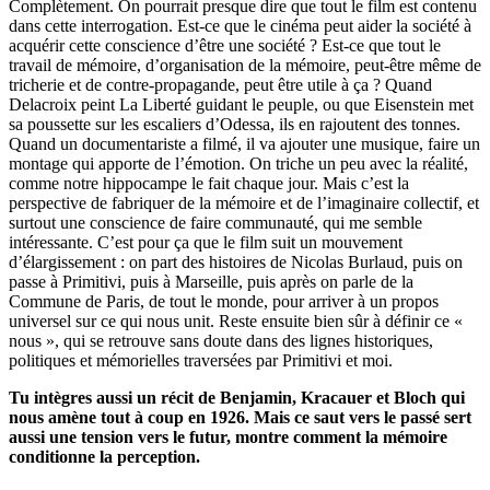
Complètement. On pourrait presque dire que tout le film est contenu
dans cette interrogation. Est-ce que le cinéma peut aider la société à
acquérir cette conscience d’être une société ? Est-ce que tout le
travail de mémoire, d’organisation de la mémoire, peut-être même de
tricherie et de contre-propagande, peut être utile à ça ? Quand
Delacroix peint La Liberté guidant le peuple, ou que Eisenstein met
sa poussette sur les escaliers d’Odessa, ils en rajoutent des tonnes.
Quand un documentariste a filmé, il va ajouter une musique, faire un
montage qui apporte de l’émotion. On triche un peu avec la réalité,
comme notre hippocampe le fait chaque jour. Mais c’est la
perspective de fabriquer de la mémoire et de l’imaginaire collectif, et
surtout une conscience de faire communauté, qui me semble
intéressante. C’est pour ça que le film suit un mouvement
d’élargissement : on part des histoires de Nicolas Burlaud, puis on
passe à Primitivi, puis à Marseille, puis après on parle de la
Commune de Paris, de tout le monde, pour arriver à un propos
universel sur ce qui nous unit. Reste ensuite bien sûr à définir ce «
nous », qui se retrouve sans doute dans des lignes historiques,
politiques et mémorielles traversées par Primitivi et moi.
Tu intègres aussi un récit de Benjamin, Kracauer et Bloch qui
nous amène tout à coup en 1926. Mais ce saut vers le passé sert
aussi une tension vers le futur, montre comment la mémoire
conditionne la perception.