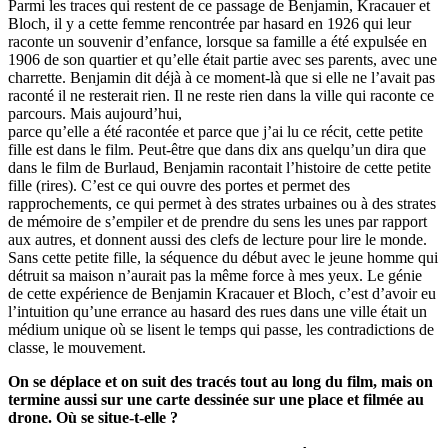
Parmi les traces qui restent de ce passage de Benjamin, Kracauer et
Bloch, il y a cette femme rencontrée par hasard en 1926 qui leur
raconte un souvenir d’enfance, lorsque sa famille a été expulsée en
1906 de son quartier et qu’elle était partie avec ses parents, avec une
charrette. Benjamin dit déjà à ce moment-là que si elle ne l’avait pas
raconté il ne resterait rien. Il ne reste rien dans la ville qui raconte ce
parcours. Mais aujourd’hui,
parce qu’elle a été racontée et parce que j’ai lu ce récit, cette petite
fille est dans le film. Peut-être que dans dix ans quelqu’un dira que
dans le film de Burlaud, Benjamin racontait l’histoire de cette petite
fille (rires). C’est ce qui ouvre des portes et permet des
rapprochements, ce qui permet à des strates urbaines ou à des strates
de mémoire de s’empiler et de prendre du sens les unes par rapport
aux autres, et donnent aussi des clefs de lecture pour lire le monde.
Sans cette petite fille, la séquence du début avec le jeune homme qui
détruit sa maison n’aurait pas la même force à mes yeux. Le génie
de cette expérience de Benjamin Kracauer et Bloch, c’est d’avoir eu
l’intuition qu’une errance au hasard des rues dans une ville était un
médium unique où se lisent le temps qui passe, les contradictions de
classe, le mouvement.
On se déplace et on suit des tracés tout au long du film, mais on
termine aussi sur une carte dessinée sur une place et filmée au
drone. Où se situe-t-elle ?