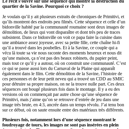
Le récit s’ouvre sur une séquence qui montre la destruction du
quartier de la Savine. Pourquoi ce choix ?
Je voulais qu’il y ait plusieurs extraits de chroniques de Primitivi, et
qu’ils montrent des endroits peu filmés. Cette séquence et celle d’un
bidonville habité par la communauté roumaine sont deux images de
démolition, de lieux qui vont disparaître et dont très peu de traces
subsistent. Dans ce bidonville on voit ce papa faire la cuisine dans
une ambiance assez joyeuse, avec sa petite fille, cette chaîne hi-fi
qu’il a trouvé dans les poubelles. Et à la Savine, ce couple qui a
vécu là toute sa vie nous raconte des moments heureux et nous dit
qu’une maison, ça n’est pas des beaux robinets, du papier peint,
mais tout ce qu’il y a autour, où on construit une communauté. C’est
ce qui se passe aussi lors du Carnaval de la Plaine qui apparaît
également dans le film. Cette démolition de la Savine, l’histoire de
ces personnes et de leur petit neveu qui a trouvé un CDD au SMIC
pour détruire sa propre maison, on ne la trouve nulle part. Ces deux
séquences ont bougé plusieurs fois dans le montage. Il y a eu des
versions où on commençait par autre chose qu’une séquence de
Primitivi, mais j’aime qu’on se retrouve d’entrée de jeu dans une
image très brute, en 4:3, ancrée dans un temps révolu. J’ai tenu bon
sur ce début, où on saute ensuite entre des matériaux très différents.
Plusieurs fois, notamment lors d’une séquence montrant le
foudroyage de tours, les images ne sont pas insérées en plein