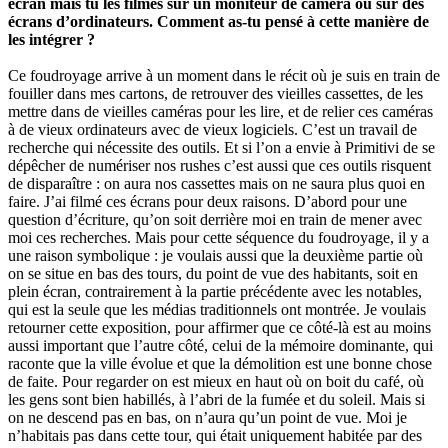
écran mais tu les filmes sur un moniteur de caméra ou sur des
écrans d’ordinateurs. Comment as-tu pensé à cette manière de
les intégrer ?
Ce foudroyage arrive à un moment dans le récit où je suis en train de
fouiller dans mes cartons, de retrouver des vieilles cassettes, de les
mettre dans de vieilles caméras pour les lire, et de relier ces caméras
à de vieux ordinateurs avec de vieux logiciels. C’est un travail de
recherche qui nécessite des outils. Et si l’on a envie à Primitivi de se
dépêcher de numériser nos rushes c’est aussi que ces outils risquent
de disparaître : on aura nos cassettes mais on ne saura plus quoi en
faire. J’ai filmé ces écrans pour deux raisons. D’abord pour une
question d’écriture, qu’on soit derrière moi en train de mener avec
moi ces recherches. Mais pour cette séquence du foudroyage, il y a
une raison symbolique : je voulais aussi que la deuxième partie où
on se situe en bas des tours, du point de vue des habitants, soit en
plein écran, contrairement à la partie précédente avec les notables,
qui est la seule que les médias traditionnels ont montrée. Je voulais
retourner cette exposition, pour affirmer que ce côté-là est au moins
aussi important que l’autre côté, celui de la mémoire dominante, qui
raconte que la ville évolue et que la démolition est une bonne chose
de faite. Pour regarder on est mieux en haut où on boit du café, où
les gens sont bien habillés, à l’abri de la fumée et du soleil. Mais si
on ne descend pas en bas, on n’aura qu’un point de vue. Moi je
n’habitais pas dans cette tour, qui était uniquement habitée par des