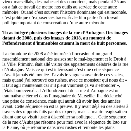
vieux marseillais, des arabes et des comoriens, mais pendant 25 ans
on a fait ce travail de mettre nos outils au service de cette autre
mémoire. Quand c’est souvent l’histoire dominante qui est racontée,
c’est politique d’exposer ces traces-là : le film parle d’un travail
politiqueimportant de conservation d’une autre mémoire.
Tu as intégré plusieurs images de la rue d’Aubagne. Des images
datant de 2008, puis des images de 2018, au moment de
l’effondrement d’immeubles causant la mort de huit personnes.
La chronique de 2008 a été tournée à l’occasion d’un grand
rassemblement national des assises sur le mal-logement et le Droit à
la Ville. Primitivi était allé visiter des appartements délabrés de la rue
d’Aubagne. Mais ce qui est intéressant c’est que cette séquence
n’avait jamais été montée. J’avais le vague souvenir de ces visites,
mais quand j’ai retrouvé ces rushes, avec ce monsieur qui nous dit «
il faut agir maintenant car s’il pleut vraiment ça va s’effondrer »,
j’étais bouleversé… L’effondrement de la rue d’Aubagne est un
traumatisme éternel dans l’imaginaire de Marseille. Il a déclenché
une prise de conscience, mais qui aurait dû avoir lieu des années
avant. Cette séquence en est la preuve. Il y avait déjà eu des alertes à
travers des rapports faits par des experts, mais la mairie réagissait en
disant que ça visait juste à discréditer sa politique… Cette séquence
de la rue d’Aubagne résonne pour moi avec la séquence du loto sur
la Plaine, où je retourne dans mes rushes et remonte les plans.