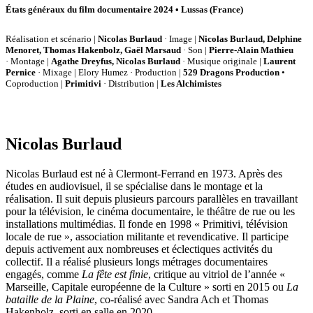
États généraux du film documentaire 2024 • Lussas (France)
Réalisation et scénario |
Nicolas Burlaud
· Image |
Nicolas Burlaud, Delphine
Menoret, Thomas Hakenbolz, Gaël Marsaud
· Son |
Pierre-Alain Mathieu
· Montage |
Agathe Dreyfus, Nicolas Burlaud
· Musique originale |
Laurent
Pernice
· Mixage | Elory Humez · Production |
529 Dragons Production
•
Coproduction |
Primitivi
· Distribution |
Les Alchimistes
Nicolas Burlaud
Nicolas Burlaud est né à Clermont-Ferrand en 1973. Après des
études en audiovisuel, il se spécialise dans le montage et la
réalisation. Il suit depuis plusieurs parcours parallèles en travaillant
pour la télévision, le cinéma documentaire, le théâtre de rue ou les
installations multimédias. Il fonde en 1998 « Primitivi, télévision
locale de rue », association militante et revendicative. Il participe
depuis activement aux nombreuses et éclectiques activités du
collectif. Il a réalisé plusieurs longs métrages documentaires
engagés, comme
La fête est finie
, critique au vitriol de l’année «
Marseille, Capitale européenne de la Culture » sorti en 2015 ou
La
bataille de la Plaine
, co-réalisé avec Sandra Ach et Thomas
Hakenholz, sorti en salle en 2020.