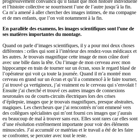
progressivement convaincu qu’il fallait que mon histoire individuelle
et l’histoire collective se nourrissent l’une de l’autre jusqu’à la fin.
Ca m’a amené à aller chercher des images intimes, de ma compagne
et de mes enfants, que l’on voit notamment à la fin.
En parallèle des examens, les images scientifiques sont l’une de
ses matières importantes du montage.
Quand on parle d’images scientifiques, il y a pour moi deux choses
différentes : celles qui sont à l’intérieur des rendez-vous médicaux et
les autres. Je trouvais magnifique cette image de mon crâne doré
avec une bille dans la tête. Ou l’image de mon cerveau avec mon
hippocampe en train de tourner sur un écran, sous le regard blasé de
l’opérateur qui voit ça toute la journée. Quand il m’a montré mon
cerveau en grand sur un écran et qu’il a commencé à le faire tourner,
j’ai trouvé ça vertigineux, j’ai vraiment eu le cerveau qui s’envolait !
Ensuite j’ai cherché et trouvé ces autres images de connexions
neuronales ou de courts-circuits électriques lors des crises
d’épilepsie, images que je trouvais magnifiques, presque abstraites,
magiques. Les chercheurs que j’ai rencontrés m’ont emmené vers
des collègues spécialistes qui m’ont fourni ces images que j’aurais
eu beaucoup de mal à trouver sans eux. Elles sont rares car elles sont
d’une résolution extrêmement importante pour voir des éléments
minuscules. J’ai accumulé ce matériau et le travail a été de les faire
se confronter, se percuter avec tout le reste.