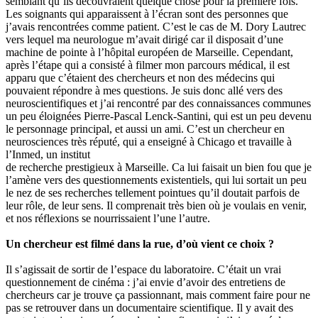
semblant qu’ils découvraient quelque chose pour la première fois.
Les soignants qui apparaissent à l’écran sont des personnes que
j’avais rencontrées comme patient. C’est le cas de M. Dory Lautrec
vers lequel ma neurologue m’avait dirigé car il disposait d’une
machine de pointe à l’hôpital européen de Marseille. Cependant,
après l’étape qui a consisté à filmer mon parcours médical, il est
apparu que c’étaient des chercheurs et non des médecins qui
pouvaient répondre à mes questions. Je suis donc allé vers des
neuroscientifiques et j’ai rencontré par des connaissances communes
un peu éloignées Pierre-Pascal Lenck-Santini, qui est un peu devenu
le personnage principal, et aussi un ami. C’est un chercheur en
neurosciences très réputé, qui a enseigné à Chicago et travaille à
l’Inmed, un institut
de recherche prestigieux à Marseille. Ca lui faisait un bien fou que je
l’amène vers des questionnements existentiels, qui lui sortait un peu
le nez de ses recherches tellement pointues qu’il doutait parfois de
leur rôle, de leur sens. Il comprenait très bien où je voulais en venir,
et nos réflexions se nourrissaient l’une l’autre.
Un chercheur est filmé dans la rue, d’où vient ce choix ?
Il s’agissait de sortir de l’espace du laboratoire. C’était un vrai
questionnement de cinéma : j’ai envie d’avoir des entretiens de
chercheurs car je trouve ça passionnant, mais comment faire pour ne
pas se retrouver dans un documentaire scientifique. Il y avait des