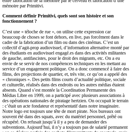
entre fabrication de la mémoire par le cerveau et fabrication d’une
mémoire par Primitivi.
Comment définir Primitivi, quels sont son histoire et son
fonctionnement ?
C’est une « téloche de rue », on utilise cette expression car
beaucoup de choses se font dehors, en live, pas forcément dans le
cadre de la fabrication d’un film ou dans des cinémas. C’est un
collectif d’agit-prop audiovisuel, d’information alternative monté par
des étudiants en audiovisuel engagé.es dans des activités militantes
de gauche, antifascistes, pour le droit des migrants, etc. On a eu
envie de se servir de nos compétences techniques en les mettant au
service d’un engagement politique. On a donc commencé à faire des
films, des projections de quartier, et, très vite, ce qu’on a appelé des
« chroniques ». Des petits films courts d’actualité politique, sociale
et culturelle, réalisés dans des endroits ou les autres médias étaient
absents. Quand s’est montée la Coordination Permanente des
Médias Libre en 1999, on a participé avec plusieurs associations à
des opérations nationales de piratage hertzien. On occupait le terrain
: c’était un acte fondateur et représentatif dans notre imaginaire.
Notre logo est toujours une tête de mort pirate. Nos bureaux ont
souvent été dans des squats, avec du matériel personnel, prêté ou
récupéré. On refusait jusqu’à il y a peu de demander des
subventions. Aujourd’hui, il n’y a toujours pas de salarié permanent