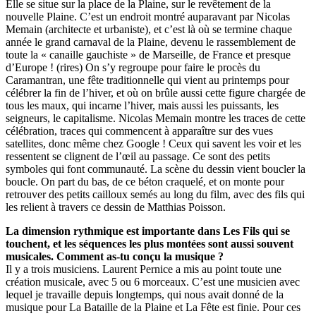
Elle se situe sur la place de la Plaine, sur le revêtement de la
nouvelle Plaine. C’est un endroit montré auparavant par Nicolas
Memain (architecte et urbaniste), et c’est là où se termine chaque
année le grand carnaval de la Plaine, devenu le rassemblement de
toute la « canaille gauchiste » de Marseille, de France et presque
d’Europe ! (rires) On s’y regroupe pour faire le procès du
Caramantran, une fête traditionnelle qui vient au printemps pour
célébrer la fin de l’hiver, et où on brûle aussi cette figure chargée de
tous les maux, qui incarne l’hiver, mais aussi les puissants, les
seigneurs, le capitalisme. Nicolas Memain montre les traces de cette
célébration, traces qui commencent à apparaître sur des vues
satellites, donc même chez Google ! Ceux qui savent les voir et les
ressentent se clignent de l’œil au passage. Ce sont des petits
symboles qui font communauté. La scène du dessin vient boucler la
boucle. On part du bas, de ce béton craquelé, et on monte pour
retrouver des petits cailloux semés au long du film, avec des fils qui
les relient à travers ce dessin de Matthias Poisson.
La dimension rythmique est importante dans Les Fils qui se
touchent, et les séquences les plus montées sont aussi souvent
musicales. Comment as-tu conçu la musique ?
Il y a trois musiciens. Laurent Pernice a mis au point toute une
création musicale, avec 5 ou 6 morceaux. C’est une musicien avec
lequel je travaille depuis longtemps, qui nous avait donné de la
musique pour La Bataille de la Plaine et La Fête est finie. Pour ces