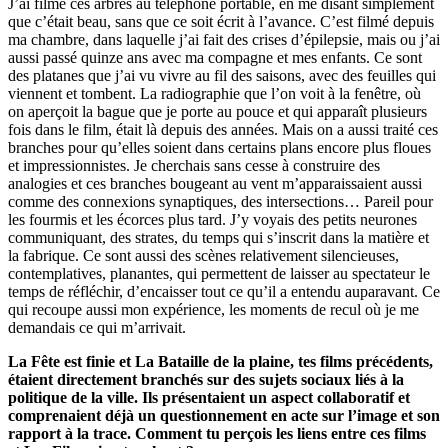
J’ai filmé ces arbres au téléphone portable, en me disant simplement
que c’était beau, sans que ce soit écrit à l’avance. C’est filmé depuis
ma chambre, dans laquelle j’ai fait des crises d’épilepsie, mais ou j’ai
aussi passé quinze ans avec ma compagne et mes enfants. Ce sont
des platanes que j’ai vu vivre au fil des saisons, avec des feuilles qui
viennent et tombent. La radiographie que l’on voit à la fenêtre, où
on aperçoit la bague que je porte au pouce et qui apparaît plusieurs
fois dans le film, était là depuis des années. Mais on a aussi traité ces
branches pour qu’elles soient dans certains plans encore plus floues
et impressionnistes. Je cherchais sans cesse à construire des
analogies et ces branches bougeant au vent m’apparaissaient aussi
comme des connexions synaptiques, des intersections… Pareil pour
les fourmis et les écorces plus tard. J’y voyais des petits neurones
communiquant, des strates, du temps qui s’inscrit dans la matière et
la fabrique. Ce sont aussi des scènes relativement silencieuses,
contemplatives, planantes, qui permettent de laisser au spectateur le
temps de réfléchir, d’encaisser tout ce qu’il a entendu auparavant. Ce
qui recoupe aussi mon expérience, les moments de recul où je me
demandais ce qui m’arrivait.
La Fête est finie et La Bataille de la plaine, tes films précédents,
étaient directement branchés sur des sujets sociaux liés à la
politique de la ville. Ils présentaient un aspect collaboratif et
comprenaient déjà un questionnement en acte sur l’image et son
rapport à la trace. Comment tu perçois les liens entre ces films