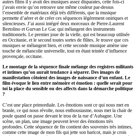
autres films il y avait des musiques assez disparates, cette fois-ci
j’avais envie qu’on retrouve une même couleur par-dessus
l’ensemble de matériaux déjà très différents, que la musique
permette d’aérer et de créer ces séquences légèrement oniriques et
silencieuses. J’ai aussi intégré deux morceaux de Pierre-Laurent
Bertolino et Gurvan Le Gac qui mélangent des instruments
traditionnels. Le premier joue de la vielle, qui est beaucoup utilisée
en Occitanie, et le second toutes sortes de flûtes. Je trouve que ces
musiques se mélangent bien, et cette seconde musique amène une
touche de mélancolie universelle, tout en étant teintée d’influence
provençale, occitane.
Le montage de la séquence finale mélange des registres militants
et intimes qu’on aurait tendance à séparer. Des images de
manifestation côtoient des images de naissance d’un enfant. Le
film évoque le lien entre mémoire et émotion : quelle serait pour
toi la place du sensible ou des affects dans la démarche politique
?
C’est une place primordiale. Les émotions sont ce qui nous met en
branle, ce qui nous révolte, nous enthousiasme, nous met la chair de
poule quand on passe devant le trou de la rue d’Aubagne. Une
scène, un plan, une image peuvent lever des émotions très
profondes. Cette séquence de fin contient des souvenirs très intimes,
comme cette image de mon fils qui jette son haricot, mais je crois