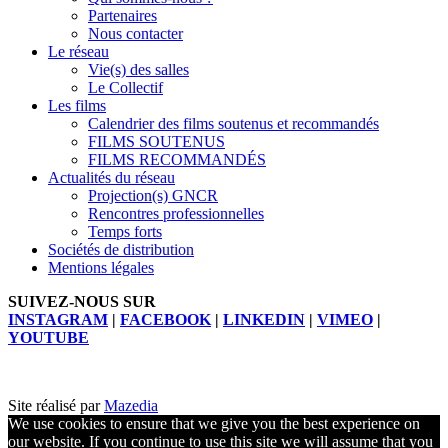
Partenaires
Nous contacter
Le réseau
Vie(s) des salles
Le Collectif
Les films
Calendrier des films soutenus et recommandés
FILMS SOUTENUS
FILMS RECOMMANDÉS
Actualités du réseau
Projection(s) GNCR
Rencontres professionnelles
Temps forts
Sociétés de distribution
Mentions légales
SUIVEZ-NOUS SUR
INSTAGRAM
|
FACEBOOK
|
LINKEDIN
|
VIMEO
|
YOUTUBE
Site réalisé par
Mazedia
We use cookies to ensure that we give you the best experience on
our website. If you continue to use this site we will assume that you