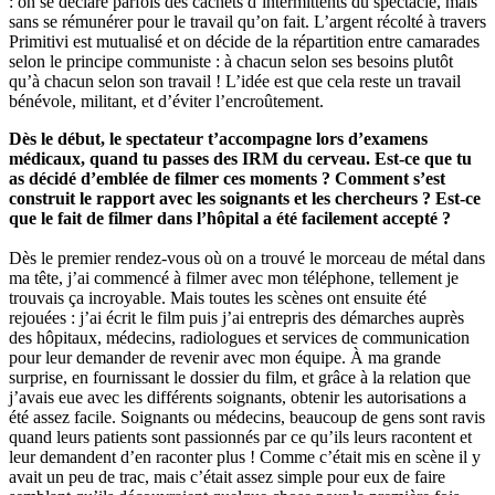
: on se déclare parfois des cachets d’intermittents du spectacle, mais
sans se rémunérer pour le travail qu’on fait. L’argent récolté à travers
Primitivi est mutualisé et on décide de la répartition entre camarades
selon le principe communiste : à chacun selon ses besoins plutôt
qu’à chacun selon son travail ! L’idée est que cela reste un travail
bénévole, militant, et d’éviter l’encroûtement.
Dès le début, le spectateur t’accompagne lors d’examens
médicaux, quand tu passes des IRM du cerveau. Est-ce que tu
as décidé d’emblée de filmer ces moments ? Comment s’est
construit le rapport avec les soignants et les chercheurs ? Est-ce
que le fait de filmer dans l’hôpital a été facilement accepté ?
Dès le premier rendez-vous où on a trouvé le morceau de métal dans
ma tête, j’ai commencé à filmer avec mon téléphone, tellement je
trouvais ça incroyable. Mais toutes les scènes ont ensuite été
rejouées : j’ai écrit le film puis j’ai entrepris des démarches auprès
des hôpitaux, médecins, radiologues et services de communication
pour leur demander de revenir avec mon équipe. À ma grande
surprise, en fournissant le dossier du film, et grâce à la relation que
j’avais eue avec les différents soignants, obtenir les autorisations a
été assez facile. Soignants ou médecins, beaucoup de gens sont ravis
quand leurs patients sont passionnés par ce qu’ils leurs racontent et
leur demandent d’en raconter plus ! Comme c’était mis en scène il y
avait un peu de trac, mais c’était assez simple pour eux de faire