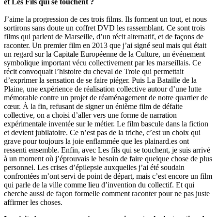
et Les Fils qui se touchent ?
J’aime la progression de ces trois films. Ils forment un tout, et nous
sortirons sans doute un coffret DVD les rassemblant. Ce sont trois
films qui parlent de Marseille, d’un récit alternatif, et de façons de
raconter. Un premier film en 2013 que j’ai signé seul mais qui était
un regard sur la Capitale Européenne de la Culture, un événement
symbolique important vécu collectivement par les marseillais. Ce
récit convoquait l’histoire du cheval de Troie qui permettait
d’exprimer la sensation de se faire piéger. Puis La Bataille de la
Plaine, une expérience de réalisation collective autour d’une lutte
mémorable contre un projet de réaménagement de notre quartier de
cœur. À la fin, refusant de signer un énième film de défaite
collective, on a choisi d’aller vers une forme de narration
expérimentale inventée sur le métier. Le film bascule dans la fiction
et devient jubilatoire. Ce n’est pas de la triche, c’est un choix qui
grave pour toujours la joie enflammée que les plainard.es ont
ressenti ensemble. Enfin, avec Les fils qui se touchent, je suis arrivé
à un moment où j’éprouvais le besoin de faire quelque chose de plus
personnel. Les crises d’épilepsie auxquelles j’ai été soudain
confrontées m’ont servi de point de départ, mais c’est encore un film
qui parle de la ville comme lieu d’invention du collectif. Et qui
cherche aussi de façon formelle comment raconter pour ne pas juste
affirmer les choses.