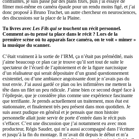
contraintes, je suis passé par des plans fixes, puis j’ai essayé de
filmer moi-même en caméra épaule pour un rendu moins figé, et j’ai
donc proposé à Bruno Truchet, un autre chercheur en neurosciences,
des discussions sur la place de la Plaine.
Tu livres avec
Les Fils qui se touchent
un récit personnel.
Comment as-tu pensé ta place dans le récit ? Lors de la
première scène où tu apparais face caméra, on te voit « mimer »
la musique du scanner.
C’était vraiment à la sortie de l’IRM, ça n’était pas prémédité, mais
j’aime beaucoup ce plan car je trouve qu’il sort tout de suite le
spectateur de l’écueil de l’apitoiement et de la figure narcissique
d’un réalisateur qui serait dépositaire d’un grand questionnement
existentiel, ou d’une ambiance angoissante dont je n’avais pas du
tout envie. J’ai aussi gardé ce plan ou les infirmières me mettent la
tête dans un filet un peu ridicule. J’aime bien ce second degré face à
l’épilepsie, que je considère plus comme une expérience fascinante
que terrifiante. Je prends actuellement un traitement, mon état est
stationnaire, et finalement très peu présent dans mon quotidien. Je
suis assez pudique en général et je pensais que mon histoire
personnelle allait juste servir de porte d’entrée dans le récit puis
s’effacer. C’est une discussion que j’ai notamment eu avec mon
producteur, Régis Sauder, qui m’a aussi accompagné dans l’écriture
et jusqu’à la fin du montage. Il m’avait dit depuis le début et m’a