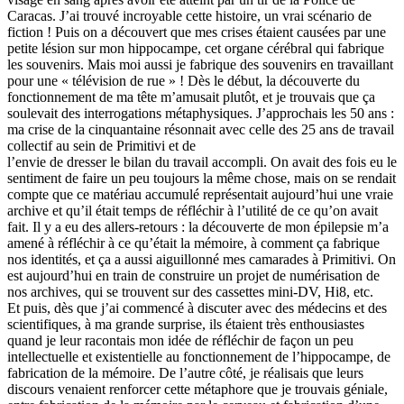
Caracas. J’ai trouvé incroyable cette histoire, un vrai scénario de
fiction ! Puis on a découvert que mes crises étaient causées par une
petite lésion sur mon hippocampe, cet organe cérébral qui fabrique
les souvenirs. Mais moi aussi je fabrique des souvenirs en travaillant
pour une « télévision de rue » ! Dès le début, la découverte du
fonctionnement de ma tête m’amusait plutôt, et je trouvais que ça
soulevait des interrogations métaphysiques. J’approchais les 50 ans :
ma crise de la cinquantaine résonnait avec celle des 25 ans de travail
collectif au sein de Primitivi et de
l’envie de dresser le bilan du travail accompli. On avait des fois eu le
sentiment de faire un peu toujours la même chose, mais on se rendait
compte que ce matériau accumulé représentait aujourd’hui une vraie
archive et qu’il était temps de réfléchir à l’utilité de ce qu’on avait
fait. Il y a eu des allers-retours : la découverte de mon épilepsie m’a
amené à réfléchir à ce qu’était la mémoire, à comment ça fabrique
nos identités, et ça a aussi aiguillonné mes camarades à Primitivi. On
est aujourd’hui en train de construire un projet de numérisation de
nos archives, qui se trouvent sur des cassettes mini-DV, Hi8, etc.
Et puis, dès que j’ai commencé à discuter avec des médecins et des
scientifiques, à ma grande surprise, ils étaient très enthousiastes
quand je leur racontais mon idée de réfléchir de façon un peu
intellectuelle et existentielle au fonctionnement de l’hippocampe, de
fabrication de la mémoire. De l’autre côté, je réalisais que leurs
discours venaient renforcer cette métaphore que je trouvais géniale,