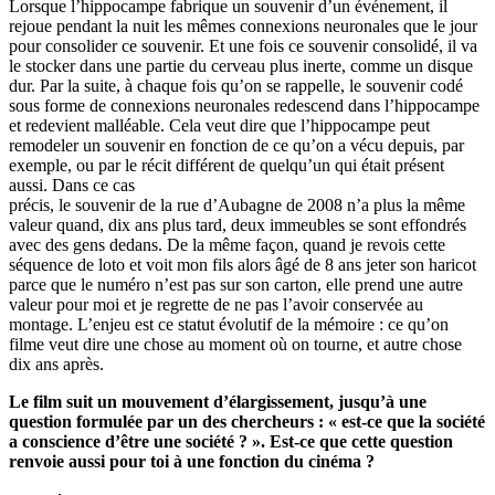
Lorsque l’hippocampe fabrique un souvenir d’un événement, il
rejoue pendant la nuit les mêmes connexions neuronales que le jour
pour consolider ce souvenir. Et une fois ce souvenir consolidé, il va
le stocker dans une partie du cerveau plus inerte, comme un disque
dur. Par la suite, à chaque fois qu’on se rappelle, le souvenir codé
sous forme de connexions neuronales redescend dans l’hippocampe
et redevient malléable. Cela veut dire que l’hippocampe peut
remodeler un souvenir en fonction de ce qu’on a vécu depuis, par
exemple, ou par le récit différent de quelqu’un qui était présent
aussi. Dans ce cas
précis, le souvenir de la rue d’Aubagne de 2008 n’a plus la même
valeur quand, dix ans plus tard, deux immeubles se sont effondrés
avec des gens dedans. De la même façon, quand je revois cette
séquence de loto et voit mon fils alors âgé de 8 ans jeter son haricot
parce que le numéro n’est pas sur son carton, elle prend une autre
valeur pour moi et je regrette de ne pas l’avoir conservée au
montage. L’enjeu est ce statut évolutif de la mémoire : ce qu’on
filme veut dire une chose au moment où on tourne, et autre chose
dix ans après.
Le film suit un mouvement d’élargissement, jusqu’à une
question formulée par un des chercheurs : « est-ce que la société
a conscience d’être une société ? ». Est-ce que cette question
renvoie aussi pour toi à une fonction du cinéma ?