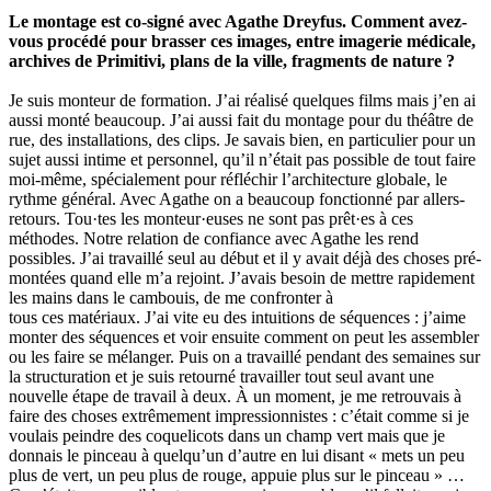
Le montage est co-signé avec Agathe Dreyfus. Comment avez-
vous procédé pour brasser ces images, entre imagerie médicale,
archives de Primitivi, plans de la ville, fragments de nature ?
Je suis monteur de formation. J’ai réalisé quelques films mais j’en ai
aussi monté beaucoup. J’ai aussi fait du montage pour du théâtre de
rue, des installations, des clips. Je savais bien, en particulier pour un
sujet aussi intime et personnel, qu’il n’était pas possible de tout faire
moi-même, spécialement pour réfléchir l’architecture globale, le
rythme général. Avec Agathe on a beaucoup fonctionné par allers-
retours. Tou·tes les monteur·euses ne sont pas prêt·es à ces
méthodes. Notre relation de confiance avec Agathe les rend
possibles. J’ai travaillé seul au début et il y avait déjà des choses pré-
montées quand elle m’a rejoint. J’avais besoin de mettre rapidement
les mains dans le cambouis, de me confronter à
tous ces matériaux. J’ai vite eu des intuitions de séquences : j’aime
monter des séquences et voir ensuite comment on peut les assembler
ou les faire se mélanger. Puis on a travaillé pendant des semaines sur
la structuration et je suis retourné travailler tout seul avant une
nouvelle étape de travail à deux. À un moment, je me retrouvais à
faire des choses extrêmement impressionnistes : c’était comme si je
voulais peindre des coquelicots dans un champ vert mais que je
donnais le pinceau à quelqu’un d’autre en lui disant « mets un peu
plus de vert, un peu plus de rouge, appuie plus sur le pinceau » …