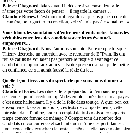
fiche…
Patrice Chagnard.
Mais quand il déclare à sa conseillère « Je
n’aime pas votre façon de penser », il regarde la caméra…
Claudine Bories.
C’est moi qu’il regarde car je suis juste à côté de
la caméra, pour guetter ma réaction, voir s’il n’a pas été « mal poli ».
Vous filmez les simulations d’entretiens d’embauche. Jamais les
véritables entretiens des candidats avec leurs éventuels
employeurs…
Patrice Chagnard.
Nous l’aurions souhaité. Par exemple lorsque
Thierry décroche un entretien avec le recruteur de B’Twin. Ils ont
refusé car ils ne voulaient pas prendre le risque d’avantager ce
candidat par rapport aux autres… Notre présence aurait pu le mettre
en confiance, ce qui aurait faussé la règle du jeu.
Quelle leçon tirez-vous du spectacle que vous nous donnez à
voir ?
Claudine Bories
. Les rituels de la préparation à l’embauche pour
ces jeunes qui n’accéderont qu’à des emplois précaires et mal payés,
c’est assez hallucinant. Il y a de la folie dans tout ça. A quoi bon cet
enseignement, ces simulations, ces tests de comportements, cette
intrusion dans l’intime, pour un emploi de trois mois à trois-quarts
temps comme femme de ménage ? Compte tenu du nombre des
candidats en concurrence et sachant que si l’une des postulantes a
une licence elle décrochera le poste… même si elle passe moins bien