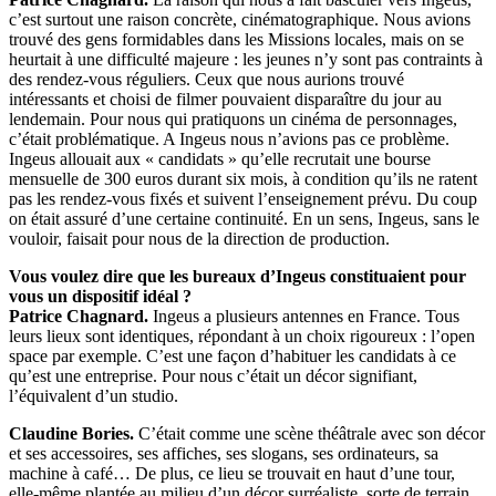
c’est surtout une raison concrète, cinématographique. Nous avions
trouvé des gens formidables dans les Missions locales, mais on se
heurtait à une difficulté majeure : les jeunes n’y sont pas contraints à
des rendez-vous réguliers. Ceux que nous aurions trouvé
intéressants et choisi de filmer pouvaient disparaître du jour au
lendemain. Pour nous qui pratiquons un cinéma de personnages,
c’était problématique. A Ingeus nous n’avions pas ce problème.
Ingeus allouait aux « candidats » qu’elle recrutait une bourse
mensuelle de 300 euros durant six mois, à condition qu’ils ne ratent
pas les rendez-vous fixés et suivent l’enseignement prévu. Du coup
on était assuré d’une certaine continuité. En un sens, Ingeus, sans le
vouloir, faisait pour nous de la direction de production.
Vous voulez dire que les bureaux d’Ingeus constituaient pour
vous un dispositif idéal ?
Patrice Chagnard.
Ingeus a plusieurs antennes en France. Tous
leurs lieux sont identiques, répondant à un choix rigoureux : l’open
space par exemple. C’est une façon d’habituer les candidats à ce
qu’est une entreprise. Pour nous c’était un décor signifiant,
l’équivalent d’un studio.
Claudine Bories.
C’était comme une scène théâtrale avec son décor
et ses accessoires, ses affiches, ses slogans, ses ordinateurs, sa
machine à café… De plus, ce lieu se trouvait en haut d’une tour,
elle-même plantée au milieu d’un décor surréaliste, sorte de terrain