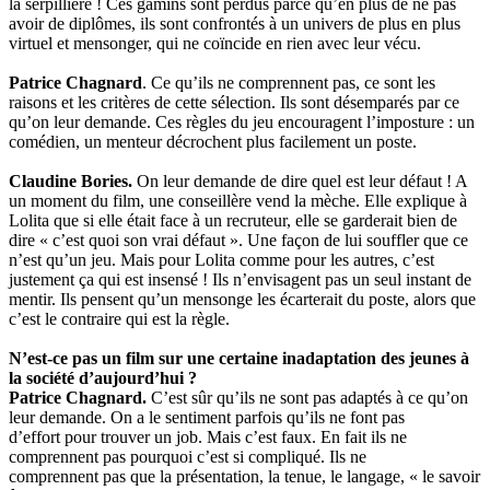
la serpillière ! Ces gamins sont perdus parce qu’en plus de ne pas
avoir de diplômes, ils sont confrontés à un univers de plus en plus
virtuel et mensonger, qui ne coïncide en rien avec leur vécu.
Patrice Chagnard
. Ce qu’ils ne comprennent pas, ce sont les
raisons et les critères de cette sélection. Ils sont désemparés par ce
qu’on leur demande. Ces règles du jeu encouragent l’imposture : un
comédien, un menteur décrochent plus facilement un poste.
Claudine Bories.
On leur demande de dire quel est leur défaut ! A
un moment du film, une conseillère vend la mèche. Elle explique à
Lolita que si elle était face à un recruteur, elle se garderait bien de
dire « c’est quoi son vrai défaut ». Une façon de lui souffler que ce
n’est qu’un jeu. Mais pour Lolita comme pour les autres, c’est
justement ça qui est insensé ! Ils n’envisagent pas un seul instant de
mentir. Ils pensent qu’un mensonge les écarterait du poste, alors que
c’est le contraire qui est la règle.
N’est-ce pas un film sur une certaine inadaptation des jeunes à
la société d’aujourd’hui ?
Patrice Chagnard.
C’est sûr qu’ils ne sont pas adaptés à ce qu’on
leur demande. On a le sentiment parfois qu’ils ne font pas
d’effort pour trouver un job. Mais c’est faux. En fait ils ne
comprennent pas pourquoi c’est si compliqué. Ils ne
comprennent pas que la présentation, la tenue, le langage, « le savoir