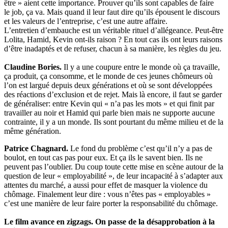
être » aient cette importance. Prouver qu’ils sont capables de faire
le job, ça va. Mais quand il leur faut dire qu’ils épousent le discours
et les valeurs de l’entreprise, c’est une autre affaire.
L’entretien d’embauche est un véritable rituel d’allégeance. Peut-être
Lolita, Hamid, Kevin ont-ils raison ? En tout cas ils ont leurs raisons
d’être inadaptés et de refuser, chacun à sa manière, les règles du jeu.
Claudine Bories.
Il y a une coupure entre le monde où ça travaille,
ça produit, ça consomme, et le monde de ces jeunes chômeurs où
l’on est largué depuis deux générations et où se sont développées
des réactions d’exclusion et de rejet. Mais là encore, il faut se garder
de généraliser: entre Kevin qui « n’a pas les mots » et qui finit par
travailler au noir et Hamid qui parle bien mais ne supporte aucune
contrainte, il y a un monde. Ils sont pourtant du même milieu et de la
même génération.
Patrice Chagnard.
Le fond du problème c’est qu’il n’y a pas de
boulot, en tout cas pas pour eux. Et ça ils le savent bien. Ils ne
peuvent pas l’oublier. Du coup toute cette mise en scène autour de la
question de leur « employabilité », de leur incapacité à s’adapter aux
attentes du marché, a aussi pour effet de masquer la violence du
chômage. Finalement leur dire : vous n’êtes pas « employables »
c’est une manière de leur faire porter la responsabilité du chômage.
Le film avance en zigzags. On passe de la désapprobation à la