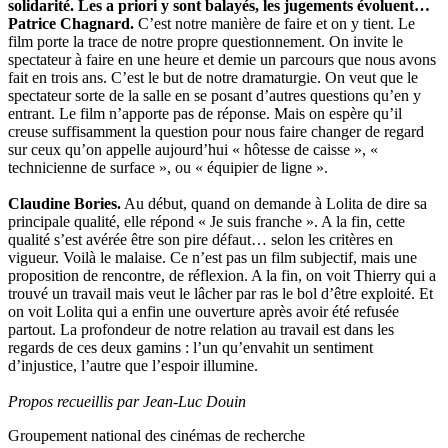
solidarité. Les a priori y sont balayés, les jugements évoluent…
Patrice Chagnard.
C’est notre manière de faire et on y tient. Le
film porte la trace de notre propre questionnement. On invite le
spectateur à faire en une heure et demie un parcours que nous avons
fait en trois ans. C’est le but de notre dramaturgie. On veut que le
spectateur sorte de la salle en se posant d’autres questions qu’en y
entrant. Le film n’apporte pas de réponse. Mais on espère qu’il
creuse suffisamment la question pour nous faire changer de regard
sur ceux qu’on appelle aujourd’hui « hôtesse de caisse », «
technicienne de surface », ou « équipier de ligne ».
Claudine Bories.
Au début, quand on demande à Lolita de dire sa
principale qualité, elle répond « Je suis franche ». A la fin, cette
qualité s’est avérée être son pire défaut… selon les critères en
vigueur. Voilà le malaise. Ce n’est pas un film subjectif, mais une
proposition de rencontre, de réflexion. A la fin, on voit Thierry qui a
trouvé un travail mais veut le lâcher par ras le bol d’être exploité. Et
on voit Lolita qui a enfin une ouverture après avoir été refusée
partout. La profondeur de notre relation au travail est dans les
regards de ces deux gamins : l’un qu’envahit un sentiment
d’injustice, l’autre que l’espoir illumine.
Propos recueillis par Jean-Luc Douin
Groupement national des cinémas de recherche