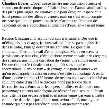
Claudine Bories.
L’open space génère une confusion visuelle et
sonore, un désordre duquel il fallait s’abstraire. J’aurais aimé parfois
des plans plus larges, ne serait-ce que pour évoquer l’espace et le
ballet permanent des allées et venues, mais on s’est rendu compte
très vite que l’on ne pouvait saisir les réactions et l’émotion des
candidats qu’en s’approchant au plus près d’eux, en « faisant loupe
».
Patrice Chagnard.
C’est moi qui suis à la caméra. Dès que je
m’éloignais des visages, je constatais qu’il ne se passait plus rien
dans le cadre, l’image devenait insignifiante. Le gros plan
s’imposait. C’est un travail d’entomologiste. Mettre en scène la
parole dans ce huis clos, c’était d’abord mettre en valeur des regards,
des silences, une infime crispation du visage, une simple moue…
Découvrir que c’est finalement ça qui fait sens et qui est
spectaculaire. Dans ce film – davantage que pour d’autres – ce
qu’on peut appeler la mise en scène s’est faite au montage. A partir
d’une matière énorme (130 heures de rushes) nous avons cherché un
équilibre entre d’un côté le discours porté par les coachs et
les coachs eux-mêmes avec leurs personnalités, et de l’autre nos
personnages et leurs mille façons de résister à ce discours. Il fallait
être juste, ne pas grossir le trait et en même temps parvenir à mettre
en lumière dans le dispositif que nous avions filmé, une logique
absurde qui n’est pas forcément visible au premier regard.