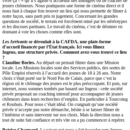
vivre ça ? » qu’il s’agisse d’accueillir des immigrés ou de coacher de
jeunes chômeurs. Nous pratiquons une forme de cinéma direct et il
nous faut à chaque fois trouver un lieu qui nous permette de filmer à
notre façon, sans parti pris ni jugement. Concernant les grandes
questions de société, le terrain est forcément miné par les stéréotypes
et les discours partisans. Le travail du cinéma, c’est de déminer en
donnant à voir les choses comme elles sont.
Les Arrivants
se déroulait à la CAFDA, une plate-forme
d’accueil financée par l’État français. Ici vous filmez
Ingeus, une structure privée. Comment avez-vous trouvé ce lieu
?
Claudine Bories.
Au départ on pensait filmer dans une Mission
locale. Les Missions locales sont des Services publics, des sortes de
Pôle Emploi réservés à l’accueil des jeunes de 18 à 26 ans. Notre
choix s’était porté sur le Nord Pas de Calais, parce que c’est la
région où le chômage des jeunes est le plus préoccupant. Et puis, sur
internet, nous sommes tombés par hasard sur Ingeus : cette société
privée proposait un coaching intensif pour accompagner de jeunes
chômeurs dans leurs recherches d’emploi. En particulier à Tourcoing
et Roubaix. Pour nous c’était idéal. On craignait qu’une société
privée n’accepte pas notre démarche, hésite à se laisser filmer de
l’intérieur et sans intervenir sur nos choix. Mais la direction nous a
tout de suite fait confiance et très vite on a pu commencer à repérer.
Patrice Chagnard.
La raison qui nous a fait basculer vers Ingeus,