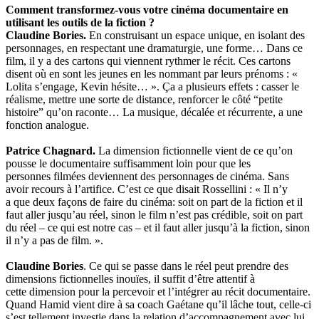
Comment transformez-vous votre cinéma documentaire en
utilisant les outils de la fiction ?
Claudine Bories.
En construisant un espace unique, en isolant des
personnages, en respectant une dramaturgie, une forme… Dans ce
film, il y a des cartons qui viennent rythmer le récit. Ces cartons
disent où en sont les jeunes en les nommant par leurs prénoms : «
Lolita s’engage, Kevin hésite… ». Ça a plusieurs effets : casser le
réalisme, mettre une sorte de distance, renforcer le côté “petite
histoire” qu’on raconte… La musique, décalée et récurrente, a une
fonction analogue.
Patrice Chagnard.
La dimension fictionnelle vient de ce qu’on
pousse le documentaire suffisamment loin pour que les
personnes filmées deviennent des personnages de cinéma. Sans
avoir recours à l’artifice. C’est ce que disait Rossellini : « Il n’y
a que deux façons de faire du cinéma: soit on part de la fiction et il
faut aller jusqu’au réel, sinon le film n’est pas crédible, soit on part
du réel – ce qui est notre cas – et il faut aller jusqu’à la fiction, sinon
il n’y a pas de film. ».
Claudine Bories
. Ce qui se passe dans le réel peut prendre des
dimensions fictionnelles inouïes, il suffit d’être attentif à
cette dimension pour la percevoir et l’intégrer au récit documentaire.
Quand Hamid vient dire à sa coach Gaétane qu’il lâche tout, celle-ci
s’est tellement investie dans la relation d’accompagnement avec lui