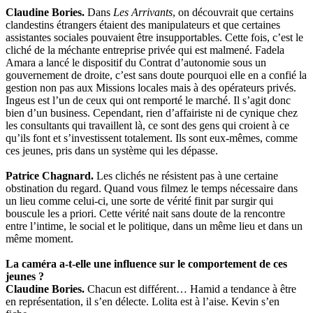
Claudine Bories.
Dans
Les Arrivants
, on découvrait que certains
clandestins étrangers étaient des manipulateurs et que certaines
assistantes sociales pouvaient être insupportables. Cette fois, c’est le
cliché de la méchante entreprise privée qui est malmené. Fadela
Amara a lancé le dispositif du Contrat d’autonomie sous un
gouvernement de droite, c’est sans doute pourquoi elle en a confié la
gestion non pas aux Missions locales mais à des opérateurs privés.
Ingeus est l’un de ceux qui ont remporté le marché. Il s’agit donc
bien d’un business. Cependant, rien d’affairiste ni de cynique chez
les consultants qui travaillent là, ce sont des gens qui croient à ce
qu’ils font et s’investissent totalement. Ils sont eux-mêmes, comme
ces jeunes, pris dans un système qui les dépasse.
Patrice Chagnard.
Les clichés ne résistent pas à une certaine
obstination du regard. Quand vous filmez le temps nécessaire dans
un lieu comme celui-ci, une sorte de vérité finit par surgir qui
bouscule les a priori. Cette vérité nait sans doute de la rencontre
entre l’intime, le social et le politique, dans un même lieu et dans un
même moment.
La caméra a-t-elle une influence sur le comportement de ces
jeunes ?
Claudine Bories.
Chacun est différent… Hamid a tendance à être
en représentation, il s’en délecte. Lolita est à l’aise. Kevin s’en