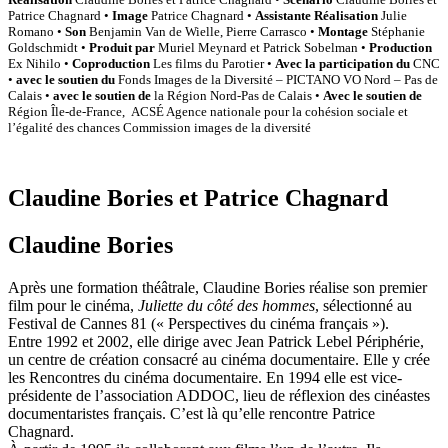
Patrice Chagnard •
Image
Patrice Chagnard •
Assistante Réalisation
Julie
Romano •
Son
Benjamin Van de Wielle, Pierre Carrasco •
Montage
Stéphanie
Goldschmidt •
Produit par
Muriel Meynard et Patrick Sobelman •
Production
Ex Nihilo •
Coproduction
Les films du Parotier •
Avec la participation du
CNC
•
avec le soutien du
Fonds Images de la Diversité – PICTANO VO Nord – Pas de
Calais •
avec le soutien de
la Région Nord-Pas de Calais •
Avec le soutien de
Région Île-de-France, ACSÉ Agence nationale pour la cohésion sociale et
l’égalité des chances Commission images de la diversité
Claudine Bories et Patrice Chagnard
Claudine Bories
Après une formation théâtrale, Claudine Bories réalise son premier
film pour le cinéma,
Juliette du côté des hommes
, sélectionné au
Festival de Cannes 81 (« Perspectives du cinéma français »).
Entre 1992 et 2002, elle dirige avec Jean Patrick Lebel Périphérie,
un centre de création consacré au cinéma documentaire. Elle y crée
les Rencontres du cinéma documentaire. En 1994 elle est vice-
présidente de l’association ADDOC, lieu de réflexion des cinéastes
documentaristes français. C’est là qu’elle rencontre Patrice
Chagnard.