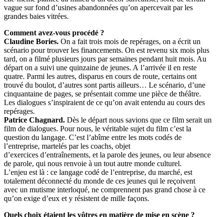
vague sur fond d’usines abandonnées qu’on apercevait par les
grandes baies vitrées.
Comment avez-vous procédé ?
Claudine Bories.
On a fait trois mois de repérages, on a écrit un
scénario pour trouver les financements. On est revenu six mois plus
tard, on a filmé plusieurs jours par semaines pendant huit mois. Au
départ on a suivi une quinzaine de jeunes. A l’arrivée il en reste
quatre. Parmi les autres, disparus en cours de route, certains ont
trouvé du boulot, d’autres sont partis ailleurs… Le scénario, d’une
cinquantaine de pages, se présentait comme une pièce de théâtre.
Les dialogues s’inspiraient de ce qu’on avait entendu au cours des
repérages.
Patrice Chagnard.
Dès le départ nous savions que ce film serait un
film de dialogues. Pour nous, le véritable sujet du film c’est la
question du langage. C’est l’abîme entre les mots codés de
l’entreprise, martelés par les coachs, objet
d’exercices d’entraînements, et la parole des jeunes, ou leur absence
de parole, qui nous renvoie à un tout autre monde culturel.
L’enjeu est là : ce langage codé de l’entreprise, du marché, est
totalement déconnecté du monde de ces jeunes qui le reçoivent
avec un mutisme interloqué, ne comprennent pas grand chose à ce
qu’on exige d’eux et y résistent de mille façons.
Quels choix étaient les vôtres en matière de mise en scène ?