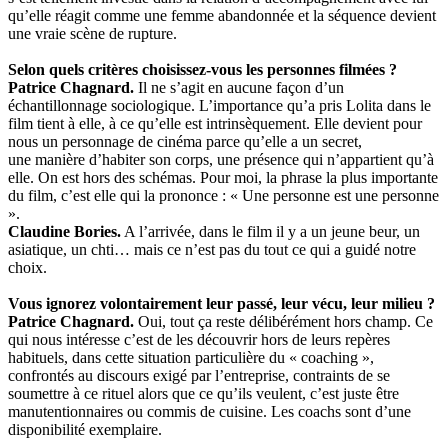
qu’elle réagit comme une femme abandonnée et la séquence devient
une vraie scène de rupture.
Selon quels critères choisissez-vous les personnes filmées ?
Patrice Chagnard.
Il ne s’agit en aucune façon d’un
échantillonnage sociologique. L’importance qu’a pris Lolita dans le
film tient à elle, à ce qu’elle est intrinsèquement. Elle devient pour
nous un personnage de cinéma parce qu’elle a un secret,
une manière d’habiter son corps, une présence qui n’appartient qu’à
elle. On est hors des schémas. Pour moi, la phrase la plus importante
du film, c’est elle qui la prononce : « Une personne est une personne
».
Claudine Bories.
A l’arrivée, dans le film il y a un jeune beur, un
asiatique, un chti… mais ce n’est pas du tout ce qui a guidé notre
choix.
Vous ignorez volontairement leur passé, leur vécu, leur milieu ?
Patrice Chagnard.
Oui, tout ça reste délibérément hors champ. Ce
qui nous intéresse c’est de les découvrir hors de leurs repères
habituels, dans cette situation particulière du « coaching »,
confrontés au discours exigé par l’entreprise, contraints de se
soumettre à ce rituel alors que ce qu’ils veulent, c’est juste être
manutentionnaires ou commis de cuisine. Les coachs sont d’une
disponibilité exemplaire.