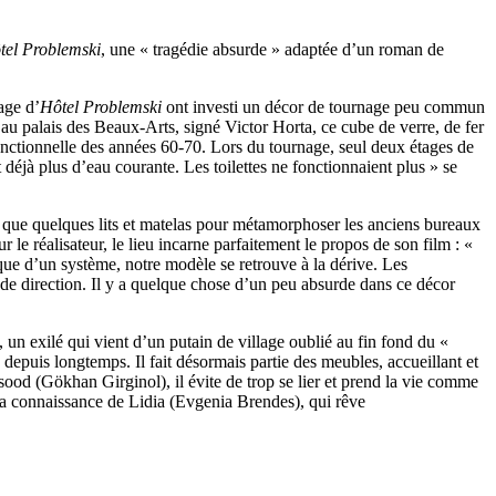
tel Problemski
, une « tragédie absurde » adaptée d’un roman de
age d’
Hôtel Problemski
ont investi un décor de tournage peu commun
 au palais des Beaux-Arts, signé Victor Horta, ce cube de verre, de fer
e fonctionnelle des années 60-70. Lors du tournage, seul deux étages de
it déjà plus d’eau courante. Les toilettes ne fonctionnaient plus » se
t que quelques lits et matelas pour métamorphoser les anciens bureaux
 le réalisateur, le lieu incarne parfaitement le propos de son film : «
ue d’un système, notre modèle se retrouve à la dérive. Les
 de direction. Il y a quelque chose d’un peu absurde dans ce décor
 un exilé qui vient d’un putain de village oublié au fin fond du «
depuis longtemps. Il fait désormais partie des meubles, accueillant et
od (Gökhan Girginol), il évite de trop se lier et prend la vie comme
 la connaissance de Lidia (Evgenia Brendes), qui rêve