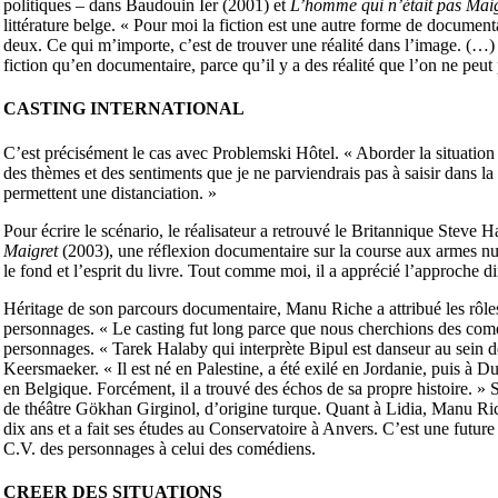
politiques – dans Baudouin Ier (2001) et
L’homme qui
n’était pas Mai
littérature belge. « Pour moi la fiction est une autre forme de document
deux. Ce qui m’importe, c’est de trouver une réalité dans l’image. (…) 
fiction qu’en documentaire, parce qu’il y a des réalité que l’on ne peut
CASTING INTERNATIONAL
C’est précisément le cas avec Problemski Hôtel. « Aborder la situation de
des thèmes et des sentiments que je ne parviendrais pas à saisir dans la
permettent une distanciation. »
Pour écrire le scénario, le réalisateur a retrouvé le Britannique Steve 
Maigret
(2003), une réflexion documentaire sur la course aux armes nuc
le fond et l’esprit du livre. Tout comme moi, il a apprécié l’approche di
Héritage de son parcours documentaire, Manu Riche a attribué les rôles
personnages. « Le casting fut long parce que nous cherchions des comé
personnages. « Tarek Halaby qui interprète Bipul est danseur au sein
Keersmaeker. « Il est né en Palestine, a été exilé en Jordanie, puis à Dub
en Belgique. Forcément, il a trouvé des échos de sa propre histoire. »
de théâtre Gökhan Girginol, d’origine turque. Quant à Lidia, Manu Ric
dix ans et a fait ses études au Conservatoire à Anvers. C’est une futur
C.V. des personnages à celui des comédiens.
CREER DES SITUATIONS