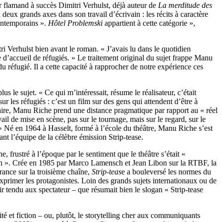
r flamand à succès Dimitri Verhulst, déjà auteur de
La
merditude des
deux grands axes dans son travail d’écrivain : les récits à caractère
ontemporains ».
Hôtel Problemski
appartient à cette catégorie »,
itri Verhulst bien avant le roman. « J’avais lu dans le quotidien
d’accueil de réfugiés. » Le traitement original du sujet frappe Manu
du réfugié. Il a cette capacité à rapprocher de notre expérience ces
us le sujet. « Ce qui m’intéressait, résume le réalisateur, c’était
ur les réfugiés : c’est un film sur des gens qui attendent d’être à
ire, Manu Riche prend une distance pragmatique par rapport au « réel
il de mise en scène, pas sur le tournage, mais sur le regard, sur le
. » Né en 1964 à Hasselt, formé à l’école du théâtre, Manu Riche s’est
ant l’équipe de la célèbre émission Strip-tease.
 frustré à l’époque par le sentiment que le théâtre s’était «
dien ». Crée en 1985 par Marco Lamensch et Jean Libon sur la RTBF, la
rance sur la troisième chaîne,
Strip-teas
e a bouleversé les normes du
’exprimer les protagonistes. Loin des grands sujets internationaux ou de
roir tendu aux spectateur – que résumait bien le slogan « Strip-tease
é et fiction – ou, plutôt, le storytelling cher aux communiquants