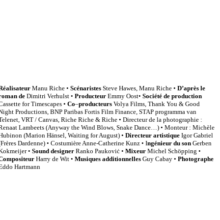
Réalisateur
Manu Riche •
Scénaristes
Steve Hawes, Manu Riche •
D’après le
roman de
Dimitri Verhulst •
Producteur
Emmy Oost•
Société de production
Cassette for Timescapes •
Co
–
producteurs
Volya Films, Thank You & Good
Night Productions, BNP Paribas Fortis Film Finance, STAP programma van
Telenet, VRT / Canvas, Riche Riche & Riche • Directeur de la photographie :
Renaat Lambeets (Anyway the Wind Blows, Snake Dance…) • Monteur : Michèle
Hubinon (Marion Hänsel, Waiting for August) •
Directeur artistique
Igor Gabriel
(Frères Dardenne) • Costumière Anne-Catherine Kunz • I
ngénieur du son
Gerben
Kokmeijer •
Sound designer
Ranko Paukoviċ •
Mixeur
Michel Schöpping •
Compositeur
Harry de Wit •
Musiques
additionnelles
Guy Cabay •
Photographe
Eddo Hartmann