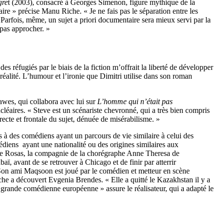
gre
t (2003), consacré à Georges Simenon, figure mythique de la
aire » précise Manu Riche. « Je ne fais pas le séparation entre les
Parfois, même, un sujet a priori documentaire sera mieux servi par la
 pas approcher. »
s réfugiés par le biais de la fiction m’offrait la liberté de développer
 réalité. L’humour et l’ironie que Dimitri utilise dans son roman
Hawes, qui collabora avec lui sur
L’homme qui n’était pas
léaires. « Steve est un scénariste chevronné, qui a très bien compris
recte et frontale du sujet, dénuée de misérabilisme. »
 à des comédiens ayant un parcours de vie similaire à celui des
diens ayant une nationalité ou des origines similaires aux
 de Rosas, la compagnie de la chorégraphe Anne Theresa de
aï, avant de se retrouver à Chicago et de finir par atterrir
 Son ami Maqsoon est joué par le comédien et metteur en scène
he a découvert Evgenia Brendes. « Elle a quitté le Kazakhstan il y a
e grande comédienne européenne » assure le réalisateur, qui a adapté le