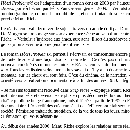
Hôtel Problemski
est l’adaptation d’un roman écrit en 2003 par l’auteu
choses
, porté à l’écran par Félix Van Groeningen en 2009. « Verhulst a 
autobiographique, comme La merditude…, et ceux traitant de sujets c
précise Manu Riche.
Le réalisateur avait découvert le sujet à travers un article écrit par Dim
De Morgen son reportage sur son expérience vécue au sein d’un centre 
Riche. « Verhulst s’intéresse aux âmes, aux gens. Il sort du stéréotype 
gens qu’on s’évertue à faire paraître différents. »
Le roman
Hôtel Problemsk
i permet à l’écrivain de transcender encore pl
de traiter le sujet d’une façon disons « normale ». Ce n’est pas un film s
nouveau considérés comme les autres. » Réalisateur issu du documenta
». « Tous les réalisateurs documentaires savent qu’il y a un énorme trava
montage, sur les choix qui sont faits. C’est du cinéma, de la narration
orienté vers la réalisation documentaire à la fin des années 1980, intégr
« Je me suis totalement retrouvé dans
Strip-tease
» explique Manu Riche,
institutionnalisé » et devenait « de plus en plus déconnecté du quoti
chaîne publique belge francophone, puis diffusée à partir de 1992 en F
documentaire. L’objectif des créateurs était de s’effacer pour laisser s
société, l’émission traitait du quotidien, de la vie de tous les jours, mi
: l’émission qui vous déshabille ».
Au début des années 2000, Manu Riche explore les relations entre réalit