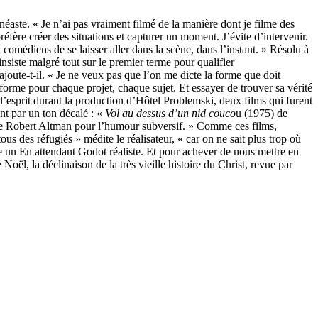
néaste. « Je n’ai pas vraiment filmé de la manière dont je filme des
réfère créer des situations et capturer un moment. J’évite d’intervenir.
comédiens de se laisser aller dans la scène, dans l’instant. » Résolu à
insiste malgré tout sur le premier terme pour qualifier
joute-t-il. « Je ne veux pas que l’on me dicte la forme que doit
 forme pour chaque projet, chaque sujet. Et essayer de trouver sa vérité
l’esprit durant la production d’Hôtel Problemski, deux films qui furent
nt par un ton décalé : «
Vol au dessus d’un nid
couco
u (1975) de
de Robert Altman pour l’humour subversif. » Comme ces films,
s des réfugiés » médite le réalisateur, « car on ne sait plus trop où
un En attendant Godot réaliste. Et pour achever de nous mettre en
Noël, la déclinaison de la très vieille histoire du Christ, revue par