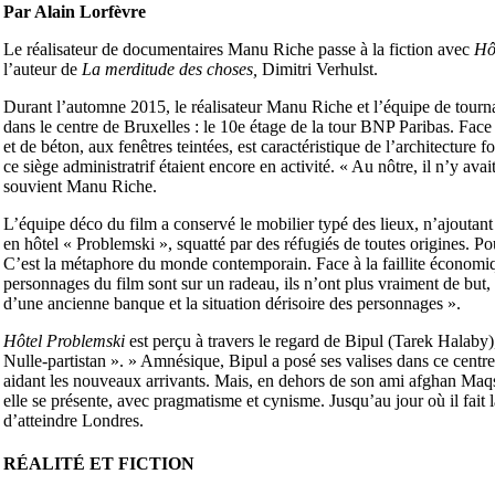
Par Alain Lorfèvre
Le réalisateur de documentaires Manu Riche passe à la fiction avec
Hô
l’auteur de
La merditude des choses,
Dimitri Verhulst.
Durant l’automne 2015, le réalisateur Manu Riche et l’équipe de tourn
dans le centre de Bruxelles : le 10e étage de la tour BNP Paribas. Face
et de béton, aux fenêtres teintées, est caractéristique de l’architectur
ce siège administratrif étaient encore en activité. « Au nôtre, il n’y ava
souvient Manu Riche.
L’équipe déco du film a conservé le mobilier typé des lieux, n’ajoutan
en hôtel « Problemski », squatté par des réfugiés de toutes origines. Pour
C’est la métaphore du monde contemporain. Face à la faillite économiq
personnages du film sont sur un radeau, ils n’ont plus vraiment de but,
d’une ancienne banque et la situation dérisoire des personnages ».
Hôtel Problemski
est perçu à travers le regard de Bipul (Tarek Halaby),
Nulle-partistan ». » Amnésique, Bipul a posé ses valises dans ce centre 
aidant les nouveaux arrivants. Mais, en dehors de son ami afghan Maqso
elle se présente, avec pragmatisme et cynisme. Jusqu’au jour où il fait
d’atteindre Londres.
RÉALITÉ ET FICTION