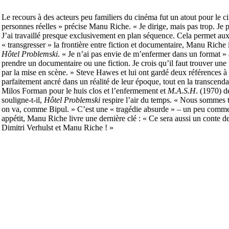
Le recours à des acteurs peu familiers du cinéma fut un atout pour le ci
personnes réelles » précise Manu Riche. « Je dirige, mais pas trop. Je p
J’ai travaillé presque exclusivement en plan séquence. Cela permet aux 
« transgresser » la frontière entre fiction et documentaire, Manu Riche 
Hôtel
Problemski
. « Je n’ai pas envie de m’enfermer dans un format » a
prendre un documentaire ou une fiction. Je crois qu’il faut trouver une
par la mise en scène. » Steve Hawes et lui ont gardé deux références à 
parfaitement ancré dans un réalité de leur époque, tout en la transcenda
Milos Forman pour le huis clos et l’enfermement et
M.A.S.H
. (1970) 
souligne-t-il,
Hôtel Problemski
respire l’air du temps. « Nous sommes tou
on va, comme Bipul. » C’est une « tragédie absurde » – un peu comme 
appétit, Manu Riche livre une dernière clé : « Ce sera aussi un conte de 
Dimitri Verhulst et Manu Riche ! »