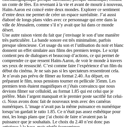
un conte de fées. En revenant à la vie et avant de mourir à nouveau,
Haïm-Aaron est coincé entre deux mondes. Explorer ce sentiment
dʼentre deux me permet de créer un espace surréaliste. Jʼai aussi
élaboré de longs plans vides avec ce personnage qui erre dans la
ville de Jérusalem, comme sʼil nʼy avait que lui dans ce monde
désert.
Une autre raison vient du fait que jʼenvisage le son dʼune manière
très particulière. La bande sonore est très minimaliste, parfois
presque silencieuse. Cet usage du son et lʼutilisation du noir et blanc
donnent un effet similaire aux films des premiers temps. Le script
contient peu de dialogues et beaucoup dʼactions, ce qui permet de
comprendre ce que ressent Haïm-Aaron, de voir le monde à travers
ses yeux de ressuscité. Cʼest comme faire lʼexpérience dʼun film du
début du cinéma. Je ne sais pas si les spectateurs ressentiront cela.
Je nʼavais pas prévu de filmer au format 2.40. Au départ, en
préparant le film, nous pensions tourner en pellicule 35mm. Les
premiers tests étaient magnifiques et jʼétais convaincu que nous
devions filmer sur celluloïd, au format 1.85 qui est celui que je
préfère. Mais lʼargent manquait et le premier poste sacrifié fut celui-
ci. Nous avons donc fait de nouveaux tests avec des caméras
numériques. Lʼimage nʼavait pas la même puissance en numérique
lorsquʼon gardait le ratio 1.85. Ce nʼétait pas assez esthétique pour
moi, les longs plans que jʼai choisi de faire nʼavaient pas la
puissance que je souhaitais. Le choix du 2.40 nʼest donc pas
artistique à la base, mais plutôt économique.