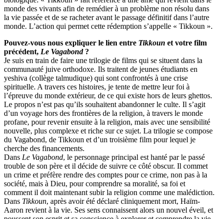
monde des vivants afin de remédier à un problème non résolu dans
la vie passée et de se racheter avant le passage définitif dans lʼautre
monde. L’action qui permet cette rédemption s’appelle « Tikkoun ».
Pouvez-vous nous expliquer le lien entre
Tikkoun
et votre film
précédent,
Le Vagabond
?
Je suis en train de faire une trilogie de films qui se situent dans la
communauté juive orthodoxe. Ils traitent de jeunes étudiants en
yeshiva (collège talmudique) qui sont confrontés à une crise
spirituelle. A travers ces histoires, je tente de mettre leur foi à
lʼépreuve du monde extérieur, de ce qui existe hors de leurs ghettos.
Le propos nʼest pas quʼils souhaitent abandonner le culte. Il sʼagit
dʼun voyage hors des frontières de la religion, à travers le monde
profane, pour revenir ensuite à la religion, mais avec une sensibilité
nouvelle, plus complexe et riche sur ce sujet. La trilogie se compose
du Vagabond, de Tikkoun et dʼun troisième film pour lequel je
cherche des financements.
Dans
Le Vagabond
, le personnage principal est hanté par le passé
trouble de son père et il décide de suivre ce côté obscur. Il commet
un crime et préfère rendre des comptes pour ce crime, non pas à la
société, mais à Dieu, pour comprendre sa moralité, sa foi et
comment il doit maintenant subir la religion comme une malédiction.
Dans
Tikkoun
, après avoir été déclaré cliniquement mort, Haïm-
Aaron revient à la vie. Ses sens connaissent alors un nouvel éveil, et
poussent son esprit et sa conscience à explorer et comprendre la vie