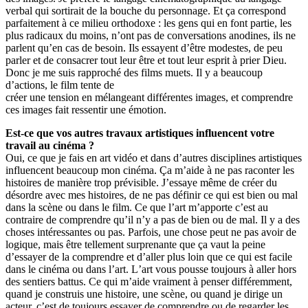
verbal qui sortirait de la bouche du personnage. Et ça correspond
parfaitement à ce milieu orthodoxe : les gens qui en font partie, les
plus radicaux du moins, nʼont pas de conversations anodines, ils ne
parlent quʼen cas de besoin. Ils essayent dʼêtre modestes, de peu
parler et de consacrer tout leur être et tout leur esprit à prier Dieu.
Donc je me suis rapproché des films muets. Il y a beaucoup
dʼactions, le film tente de
créer une tension en mélangeant différentes images, et comprendre
ces images fait ressentir une émotion.
Est-ce que vos autres travaux artistiques influencent votre
travail au cinéma ?
Oui, ce que je fais en art vidéo et dans dʼautres disciplines artistiques
influencent beaucoup mon cinéma. Ça mʼaide à ne pas raconter les
histoires de manière trop prévisible. Jʼessaye même de créer du
désordre avec mes histoires, de ne pas définir ce qui est bien ou mal
dans la scène ou dans le film. Ce que lʼart mʼapporte cʼest au
contraire de comprendre quʼil nʼy a pas de bien ou de mal. Il y a des
choses intéressantes ou pas. Parfois, une chose peut ne pas avoir de
logique, mais être tellement surprenante que ça vaut la peine
dʼessayer de la comprendre et dʼaller plus loin que ce qui est facile
dans le cinéma ou dans lʼart. Lʼart vous pousse toujours à aller hors
des sentiers battus. Ce qui mʼaide vraiment à penser différemment,
quand je construis une histoire, une scène, ou quand je dirige un
acteur, cʼest de toujours essayer de comprendre ou de regarder les