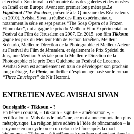
et écrivain. Son travail a été montré dans des galeries et des musées
en Israël et en Europe. Avant son premier long métrage,
Le
Vagabond
(The Wanderer,
présenté à la Quinzaine des Réalisateurs
en 2010), Avishai Sivan a réalisé des films expérimentaux,
notamment la série en sept parties “The Soap Opera of a Frozen
Filmmaker”, qui a gagné le prix du Meilleur Film Expérimental au
Festival du Film de Jérusalem en 2007. En 2015, son film
Tikkoun
gagne les prix du Meilleur Film de Fiction Israélien, Meilleur
Scénario, Meilleure Direction de la Photographie et Meilleur Acteur
au Festival du Film de Jérusalem, et également le Prix Spécial du
Jury, une Mention Spéciale pour la Meilleure Direction de la
Photographie et le prix Don Quichotte au Festival de Locarno.
Avishai Sivan est actuellement en train de développer son prochain
long métrage,
Le Pirate
, un thriller d’espionnage basé sur le roman
“Three Envelopes”
de Nir Hezroni.
ENTRETIEN AVEC AVISHAI SIVAN
Que signifie « Tikkoun » ?
En hébreu courant, « Tikkoun » signifie « amélioration », «
rectification ». Mais dans le judaïsme, ce mot a une connotation plus
métaphysique. La religion juive adhère à lʼidée de réincarnation – la
croyance en un cycle ou en un retour de lʼâme après la mort
biologique. « Tikkoun » fait référence à une âme qui revient dans le