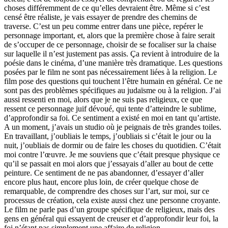
choses différemment de ce quʼelles devraient être. Même si cʼest
censé être réaliste, je vais essayer de prendre des chemins de
traverse. Cʼest un peu comme entrer dans une pièce, repérer le
personnage important, et, alors que la première chose à faire serait
de sʼoccuper de ce personnage, choisir de se focaliser sur la chaise
sur laquelle il nʼest justement pas assis. Ça revient à introduire de la
poésie dans le cinéma, dʼune manière très dramatique. Les questions
posées par le film ne sont pas nécessairement liées à la religion. Le
film pose des questions qui touchent lʼêtre humain en général. Ce ne
sont pas des problèmes spécifiques au judaïsme ou à la religion. Jʼai
aussi ressenti en moi, alors que je ne suis pas religieux, ce que
ressent ce personnage juif dévoué, qui tente dʼatteindre le sublime,
dʼapprofondir sa foi. Ce sentiment a existé en moi en tant quʼartiste.
A un moment, jʼavais un studio où je peignais de très grandes toiles.
En travaillant, jʼoubliais le temps, jʼoubliais si cʼétait le jour ou la
nuit, jʼoubliais de dormir ou de faire les choses du quotidien. Cʼétait
moi contre l’œuvre. Je me souviens que cʼétait presque physique ce
quʼil se passait en moi alors que jʼessayais dʼaller au bout de cette
peinture. Ce sentiment de ne pas abandonner, dʼessayer dʼaller
encore plus haut, encore plus loin, de créer quelque chose de
remarquable, de comprendre des choses sur lʼart, sur moi, sur ce
processus de création, cela existe aussi chez une personne croyante.
Le film ne parle pas dʼun groupe spécifique de religieux, mais des
gens en général qui essayent de creuser et dʼapprofondir leur foi, la
foi nʼétant pas simplement une affaire de religion.