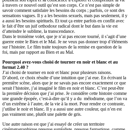
à travers ce nouvel outil quʼest son corps. Ce nʼest pas simple de
savoir comment satisfaire les besoins du corps ; parfois, ce sont des
sensations vagues. Il y a les besoins sexuels, mais pas seulement, il y
a aussi les besoins spirituels. Et tout ça entre parfois en conflit avec
le fait dʼêtre un juif orthodoxe radical dont le but dans la vie est
dʼatteindre le sublime, la transcendance.
Dans le troisième volet, que je nʼai pas encore tourné, il sʼagit dʼune
guerre entre le Bien et le Mal. Je ne veux pas donner trop dʼéléments
sur lʼhistoire. Le film traite toujours de la remise en question de la
foi, mais par rapport au Bien et au Mal.
Pourquoi avez-vous choisi de tourner en noir et blanc et au
format 2.40 ?
Jʼai choisi de tourner en noir et blanc pour plusieurs raisons.
Dʼabord, ce choix résulte dʼune intuition que jʼai eue. En écrivant la
première scène, alors que je ne savais pas encore exactement ce que
serait lʼhistoire, jʼai imaginé le film en noir et blanc. Cʼest peut-être
la première décision que jʼai prise. Je considère cette histoire comme
une grande épopée, cʼest-à-dire quʼil y a du mélodrame, que lʼon va
dʼun extrême à lʼautre, de la vie à la mort. Pour rendre ce contraste,
jʼutilise le noir et blanc. Il y a aussi une autre couleur, qui nʼen est
pas vraiment une, plutôt une palette de gris.
Une autre raison est que jʼai essayé de créer un territoire
cinématographique presque surréaliste, presque fantastique, comme