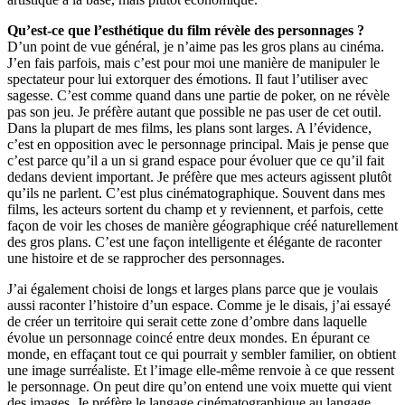
Quʼest-ce que lʼesthétique du film révèle des personnages ?
Dʼun point de vue général, je nʼaime pas les gros plans au cinéma.
Jʼen fais parfois, mais cʼest pour moi une manière de manipuler le
spectateur pour lui extorquer des émotions. Il faut lʼutiliser avec
sagesse. Cʼest comme quand dans une partie de poker, on ne révèle
pas son jeu. Je préfère autant que possible ne pas user de cet outil.
Dans la plupart de mes films, les plans sont larges. A lʼévidence,
cʼest en opposition avec le personnage principal. Mais je pense que
cʼest parce quʼil a un si grand espace pour évoluer que ce quʼil fait
dedans devient important. Je préfère que mes acteurs agissent plutôt
quʼils ne parlent. Cʼest plus cinématographique. Souvent dans mes
films, les acteurs sortent du champ et y reviennent, et parfois, cette
façon de voir les choses de manière géographique créé naturellement
des gros plans. Cʼest une façon intelligente et élégante de raconter
une histoire et de se rapprocher des personnages.
Jʼai également choisi de longs et larges plans parce que je voulais
aussi raconter lʼhistoire dʼun espace. Comme je le disais, jʼai essayé
de créer un territoire qui serait cette zone dʼombre dans laquelle
évolue un personnage coincé entre deux mondes. En épurant ce
monde, en effaçant tout ce qui pourrait y sembler familier, on obtient
une image surréaliste. Et lʼimage elle-même renvoie à ce que ressent
le personnage. On peut dire quʼon entend une voix muette qui vient
des images. Je préfère le langage cinématographique au langage