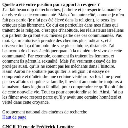
Quelle a été votre position par rapport à ces gens ?
Jʼai fait beaucoup de recherches, jʼadmire et je respecte la manière
de vivre de cette communauté. Mais dʼun autre côté, comme je nʼen
fait pas partie (je nʼai pas été élevé dans la religion), je peux les
critiquer plus librement. Ce qui est particulier dans mes films qui
traitent de la religion, cʼest que dʼhabitude, les réalisateurs israéliens
qui parlent de ça font eux-mêmes partie des ces communautés. Pas
moi. Ça mʼautorise à prendre des chemins plus radicaux, et à
observer tout ça dʼun point de vue plus clinique, distancié. Jʼai
beaucoup de choses à critiquer quant à la manière de vivre de cette
communauté. Par exemple, comment ils traitent les femmes, et
comment ils gèrent la sexualité. Mais jʼai vraiment essayé de les
protéger aussi, quʼils ne soient pas les méchants dans lʼhistoire.
Haïm-Aaron ne souhaite pas quitter la religion ; il essaye de
comprendre et dʼatteindre une certaine vérité sur sa foi. Il ne prend
pas ses affaires et quitte sa famille, il revient au contraire toujours à
la maison, dans le giron familial, pour comprendre ce quʼil doit faire
de cette nouvelle vie. Tout ça pour approfondir sa foi. Ainsi, jʼai pu
les filmer avec respect parce quʼil y avait une certaine honnêteté et
vérité dans cette croyance.
Groupement national des cinémas de recherche
Haut de page
GNCR 19 rue de Frédérick Lemaître