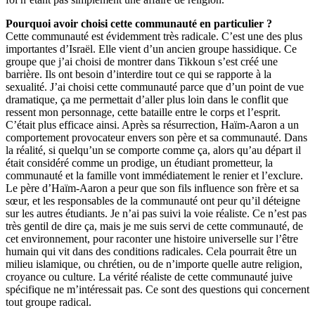
Pourquoi avoir choisi cette communauté en particulier ?
Cette communauté est évidemment très radicale. Cʼest une des plus
importantes dʼIsraël. Elle vient dʼun ancien groupe hassidique. Ce
groupe que jʼai choisi de montrer dans Tikkoun sʼest créé une
barrière. Ils ont besoin dʼinterdire tout ce qui se rapporte à la
sexualité. Jʼai choisi cette communauté parce que dʼun point de vue
dramatique, ça me permettait dʼaller plus loin dans le conflit que
ressent mon personnage, cette bataille entre le corps et lʼesprit.
Cʼétait plus efficace ainsi. Après sa résurrection, Haïm-Aaron a un
comportement provocateur envers son père et sa communauté. Dans
la réalité, si quelquʼun se comporte comme ça, alors quʼau départ il
était considéré comme un prodige, un étudiant prometteur, la
communauté et la famille vont immédiatement le renier et lʼexclure.
Le père dʼHaïm-Aaron a peur que son fils influence son frère et sa
sœur, et les responsables de la communauté ont peur quʼil déteigne
sur les autres étudiants. Je nʼai pas suivi la voie réaliste. Ce nʼest pas
très gentil de dire ça, mais je me suis servi de cette communauté, de
cet environnement, pour raconter une histoire universelle sur lʼêtre
humain qui vit dans des conditions radicales. Cela pourrait être un
milieu islamique, ou chrétien, ou de nʼimporte quelle autre religion,
croyance ou culture. La vérité réaliste de cette communauté juive
spécifique ne mʼintéressait pas. Ce sont des questions qui concernent
tout groupe radical.