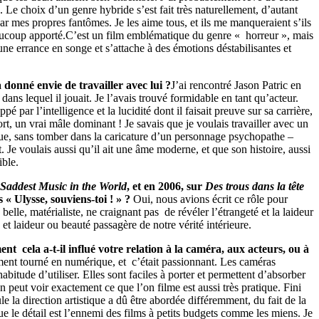
re. Le choix d’un genre hybride s’est fait très naturellement, d’autant
par mes propres fantômes. Je les aime tous, et ils me manqueraient s’ils
aucoup apporté.C’est un film emblématique du genre « horreur », mais
 une errance en songe et s’attache à des émotions déstabilisantes et
onné envie de travailler avec lui ?
J’ai rencontré Jason Patric en
dans lequel il jouait. Je l’avais trouvé formidable en tant qu’acteur.
 par l’intelligence et la lucidité dont il faisait preuve sur sa carrière,
 fort, un vrai mâle dominant ! Je savais que je voulais travailler avec un
gue, sans tomber dans la caricature d’un personnage psychopathe –
t. Je voulais aussi qu’il ait une âme moderne, et que son histoire, aussi
ible.
Saddest Music in the World
, et en 2006, sur
Des trous dans la tête
« Ulysse, souviens-toi ! » ?
Oui, nous avions écrit ce rôle pour
elle, matérialiste, ne craignant pas de révéler l’étrangeté et la laideur
et laideur ou beauté passagère de notre vérité intérieure.
 cela a-t-il influé votre relation à la caméra, aux acteurs, ou à
ment tourné en numérique, et c’était passionnant. Les caméras
bitude d’utiliser. Elles sont faciles à porter et permettent d’absorber
 peut voir exactement ce que l’on filme est aussi très pratique. Fini
le la direction artistique a dû être abordée différemment, du fait de la
ue le détail est l’ennemi des films à petits budgets comme les miens. Je