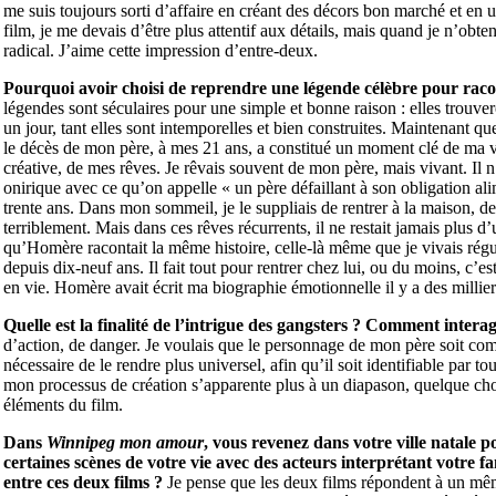
me suis toujours sorti d’affaire en créant des décors bon marché et en u
film, je me devais d’être plus attentif aux détails, mais quand je n’obtena
radical. J’aime cette impression d’entre-deux.
Pourquoi avoir choisi de reprendre une légende célèbre pour racon
légendes sont séculaires pour une simple et bonne raison : elles trouver
un jour, tant elles sont intemporelles et bien construites. Maintenant qu
le décès de mon père, à mes 21 ans, a constitué un moment clé de ma v
créative, de mes rêves. Je rêvais souvent de mon père, mais vivant. Il n’
onirique avec ce qu’on appelle « un père défaillant à son obligation 
trente ans. Dans mon sommeil, je le suppliais de rentrer à la maison, de
terriblement. Mais dans ces rêves récurrents, il ne restait jamais plus 
qu’Homère racontait la même histoire, celle-là même que je vivais régu
depuis dix-neuf ans. Il fait tout pour rentrer chez lui, ou du moins, c’e
en vie. Homère avait écrit ma biographie émotionnelle il y a des millie
Quelle est la finalité de l’intrigue des gangsters ? Comment interagit
d’action, de danger. Je voulais que le personnage de mon père soit comme 
nécessaire de le rendre plus universel, afin qu’il soit identifiable par 
mon processus de création s’apparente plus à un diapason, quelque chose
éléments du film.
Dans
Winnipeg mon amour
, vous revenez dans votre ville natale p
certaines scènes de votre vie avec des acteurs interprétant votre fa
entre ces deux films ?
Je pense que les deux films répondent à un même