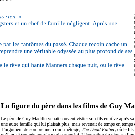
s rien. »
gsters et un chef de famille négligent. Après une
e par les fantômes du passé. Chaque recoin cache un
entreprendre une véritable odyssée au plus profond de ses
ue le rêve qui hante Manners chaque nuit, ou le rêve
La figure du père dans les films de Guy M
a
Le père de Guy Maddin venait souvent visiter son fils en rêve après sa m
une autre famille qui lui plaisait plus, mais revenait de temps en tem
l’argument de son premier court-métrage,
The Dead Father
, où le fil
qu’il avait trouvée pour le garder avec lui. L’évocation du père est l