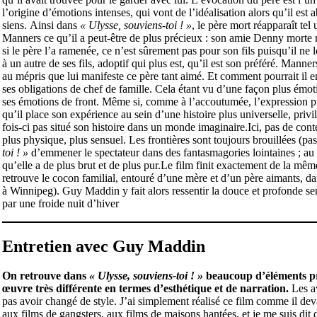
l’origine d’émotions intenses, qui vont de l’idéalisation alors qu’il est
siens. Ainsi dans
« Ulysse, souviens-toi ! »
, le père mort réapparaît tel
Manners ce qu’il a peut-être de plus précieux : son amie Denny morte n
si le père l’a ramenée, ce n’est sûrement pas pour son fils puisqu’il ne
à un autre de ses fils, adoptif qui plus est, qu’il est son préféré. Manne
au mépris que lui manifeste ce père tant aimé. Et comment pourrait il en 
ses obligations de chef de famille. Cela étant vu d’une façon plus émo
ses émotions de front. Même si, comme à l’accoutumée, l’expression prosa
qu’il place son expérience au sein d’une histoire plus universelle, privilé
fois-ci pas situé son histoire dans un monde imaginaire.Ici, pas de con
plus physique, plus sensuel. Les frontières sont toujours brouillées (pas
toi ! »
d’emmener le spectateur dans des fantasmagories lointaines ; au
qu’elle a de plus brut et de plus pur.Le film finit exactement de la mê
retrouve le cocon familial, entouré d’une mère et d’un père aimants, da
à Winnipeg). Guy Maddin y fait alors ressentir la douce et profonde se
par une froide nuit d’hiver
Entretien avec Guy Maddin
On retrouve dans
« Ulysse, souviens-toi ! »
beaucoup d’éléments pr
œuvre très différente en termes d’esthétique et de narration.
Les av
pas avoir changé de style. J’ai simplement réalisé ce film comme il devai
aux films de gangsters, aux films de maisons hantées, et je me suis dit 