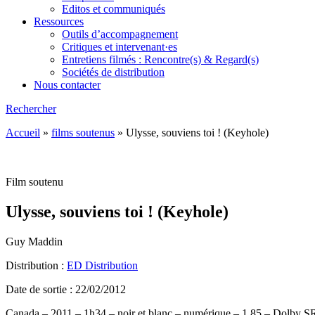
Editos et communiqués
Ressources
Outils d’accompagnement
Critiques et intervenant·es
Entretiens filmés : Rencontre(s) & Regard(s)
Sociétés de distribution
Nous contacter
Rechercher
Accueil
»
films soutenus
»
Ulysse, souviens toi ! (Keyhole)
Film soutenu
Ulysse, souviens toi ! (Keyhole)
Guy Maddin
Distribution :
ED Distribution
Date de sortie : 22/02/2012
Canada – 2011 – 1h34 – noir et blanc – numérique – 1.85 – Dolby S