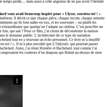
 le temps perdu… mais aussi à cette angoisse de ne pas avoir l’éternité
ard vous avait beaucoup inspiré pour «
Ulysse, souviens-toi ! »
 intérieur. Il décrit ce que chaque pièce, chaque recoin, chaque armoire
timents qu’ils font naître en eux, et les souvenirs – ou plutôt les
ait extraordinaire que quelqu’un l’adapte au cinéma. C’est peut-être un
 fois, qui sait ? Pour ce film, j’ai choisi de déconstruire la maison
dans le domaine public. L’architecture de ce type de narration
chelard tout en y trouvant un écho personnel. Ce livre m’a insufflé
ns-toi ! »
. Il m’a plus envoûté que
L’Odyssée
, qui pourrait passer
e Bachelard. Ainsi, j’ai réuni Homère et Bachelard, tout comme j’ai
s composaient les couleurs d’un drapeau qui flottait au-dessus de mon