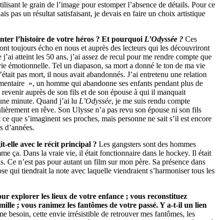
tilisant le grain de l’image pour estomper l’absence de détails. Pour ce
is pas un résultat satisfaisant, je devais en faire un choix artistique
ter l’histoire de votre héros ? Et pourquoi
L’Odyssée ?
Ces
ont toujours écho en nous et auprès des lecteurs qui les découvriront
e j’ai atteint les 50 ans, j’ai assez de recul pour me rendre compte que
ie émotionnelle. Tel un diapason, sa mort a donné le ton de ma vie
était pas mort, il nous avait abandonnés. J’ai entretenu une relation
alimentaire », un homme qui abandonne ses enfants pendant plus de
 revenir auprès de son fils et de son épouse à qui il manquait
d’une minute. Quand j’ai lu
L’Odyssée
, je me suis rendu compte
lièrement en rêve. Son Ulysse n’a pas revu son épouse ni son fils
st ce que s’imaginent ses proches, mais personne ne sait s’il est encore
rs d’années.
-elle avec le récit principal ?
Les gangsters sont des hommes
ça. Dans la vraie vie, il était fonction­naire dans le hockey. Il était
tous. Ce n’est pas pour autant un film sur mon père. Sa présence dans
 qui tiendrait la note avec laquelle viendraient s’harmoniser tous les
our explorer les lieux de votre enfance ; vous reconstituez
mille ; vous ranimez les fantômes de votre passé. Y a-t-il un lien
 besoin, cette envie irrésistible de retrouver mes fantômes, les