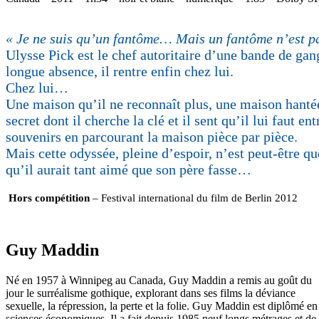
« Je ne suis qu’un fantôme… Mais un fantôme n’est pa
Ulysse Pick est le chef autoritaire d’une bande de gan
longue absence, il rentre enfin chez lui.
Chez lui…
Une maison qu’il ne reconnaît plus, une maison hanté
secret dont il cherche la clé et il sent qu’il lui faut 
souvenirs en parcourant la maison pièce par pièce.
Mais cette odyssée, pleine d’espoir, n’est peut-être q
qu’il aurait tant aimé que son père fasse…
Hors compétition
– Festival international du film de Berlin 2012
Guy Maddin
Né en 1957 à Winnipeg au Canada, Guy Maddin a remis au goût du
jour le surréalisme gothique, explorant dans ses films la déviance
sexuelle, la répression, la perte et la folie. Guy Maddin est diplômé en
sciences économiques. Il a fait depuis 1985 neuf longs métrages et de