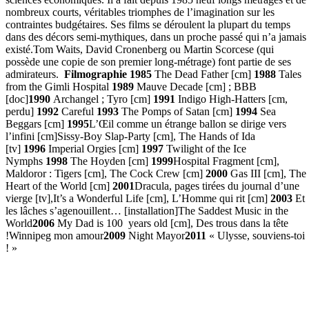
nombreux courts, véritables triomphes de l’imagination sur les
contraintes budgétaires. Ses films se déroulent la plupart du temps
dans des décors semi-mythiques, dans un proche passé qui n’a jamais
existé.Tom Waits, David Cronenberg ou Martin Scorcese (qui
possède une copie de son premier long-métrage) font partie de ses
admirateurs.
Filmographie 1985
The Dead Father [cm]
1988
Tales
from the Gimli Hospital
1989
Mauve Decade [cm] ; BBB
[doc]
1990
Archangel ; Tyro [cm]
1991
Indigo High-Hatters [cm,
perdu]
1992
Careful
1993
The Pomps of Satan [cm]
1994
Sea
Beggars [cm]
1995
L’Œil comme un étrange ballon se dirige vers
l’infini [cm]Sissy-Boy Slap-Party [cm], The Hands of Ida
[tv]
1996
Imperial Orgies [cm]
1997
Twilight of the Ice
Nymphs
1998
The Hoyden [cm]
1999
Hospital Fragment [cm],
Maldoror : Tigers [cm], The Cock Crew [cm]
2000
Gas III [cm], The
Heart of the World [cm]
2001
Dracula, pages tirées du journal d’une
vierge [tv],It’s a Wonderful Life [cm], L’Homme qui rit [cm]
2003
Et
les lâches s’agenouillent… [installation]The Saddest Music in the
World
2006
My Dad is 100 years old [cm], Des trous dans la tête
!Winnipeg mon amour
2009
Night Mayor
2011
« Ulysse, souviens-toi
! »