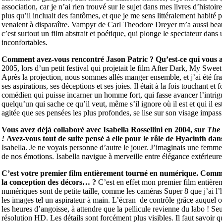
association, car je n’ai rien trouvé sur le sujet dans mes livres d’histoi
plus qu’il incluait des fantômes, et que je me sens littéralement habité 
venaient à disparaître. Vampyr de Carl Theodore Dreyer m’a aussi be
c’est surtout un film abstrait et poétique, qui plonge le spectateur dans
inconfortables.
Comment avez-vous rencontré Jason Patric ? Qu’est-ce qui vous a d
2005, lors d’un petit festival qui projetait le film After Dark, My Sweet 
Après la projection, nous sommes allés manger ensemble, et j’ai été frappé
ses aspirations, ses déceptions et ses joies. Il était à la fois touchant et
comédien qui puisse incarner un homme fort, qui fasse avancer l’intri
quelqu’un qui sache ce qu’il veut, même s’il ignore où il est et qui il es
agitée que ses pensées les plus profondes, se lise sur son visage impass
Vous avez déjà collaboré avec Isabella Rossellini en 2004, sur
The 
!
Avez-vous tout de suite pensé à elle pour le rôle de Hyacinth dans 
Isabella. Je ne voyais personne d’autre le jouer. J’imaginais une femme b
de nos émotions. Isabella navigue à merveille entre élégance extérieure 
C’est votre premier film entièrement tourné en numérique. Comment
la conception des décors… ?
C’est en effet mon premier film entière
numériques sont de petite taille, comme les caméras Super 8 que j’ai l’ha
les images tel un aspirateur à main. L’écran de contrôle grâce auquel on
les heures d’angoisse, à attendre que la pellicule revienne du labo ! Seu
résolution HD. Les détails sont forcément plus visibles. Il faut savoir q