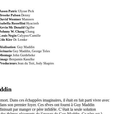
Jason Patric
Ulysse Pick
Brooke Palson
Denny
David Wontner
Manners
Isabella Rossellini
Hyacinth
Kevin Mc Donald
Ogilbe
Johnny W. Chang
Chang
Louis Negin
Calypso/Camille
Udo Kier
Dr. Lemke
Réalisation
Guy Maddin
Scénario
Guy Maddin, George Toles
Montage
John Gurdebeke
Imag
e Benjamin Kasulke
Producteurs
Jean du Toit, Jody Shapiro
ddin
ort. Dans ces échappées imaginaires, il était en fait parti vivre avec
ps dans son premier foyer. Ces rêves ont fourni à Guy Maddin
s finissait par manger ce père infidèle. C’était la seule solution
’un des thèmes récurrents de l’œuvre de Guy Maddin. Ce père est à