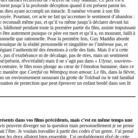
 absent jusqu’à la profonde déception quand il est présent parmi les
 un dieu ayant accompli un miracle. Il ramène vivante à son fils
oyée. Pourtant, cet acte ne fait qu’accentuer le sentiment d’abandon :
 le reconnaît même pas, et qu’il va même jusqu’à déclarer devant lui
rs, bâillonné pendant toute la première partie du film, assiste impuissant
être autrement puisque ce père est mort et qu’il a, en mourant, failli à
tionnelle que rationnelle. Pour la première fois, Guy Maddin aborde
ïque de la réalité personnelle et singulière ne l’intéresse pas, et
giant l’authenticité des émotions à celle des faits. Mais il n’a cette
te, pas d’exubérance ni de décalage, pas de rires, mais un sentiment
sé/présent, rêve/réalité) mais il ne s’agit pas dans
« Ulysse, souviens-
 contraire, le film nous plonge au cœur de l’émotion humaine, dans ce
me manière que
Careful
ou
Winnipeg
mon amour.
Le fils, dans la fièvre,
ns un environnement rassurant (la grotte de Tolzbad ou le nid familial
nsation de protection que peut éprouver un enfant bordé dans son lit
ésents dans vos films précédents, mais c’est en même temps une
is peuvent diverger sur la question mais personnellement je ne pense
t l’être. Je voulais travailler à partir des codes d’un genre. J’ai pensé
que les deux allaient bien ensemble. J’ai probablement rêvé de cette