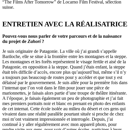
“The Films After Tomorrow” de Locarno Film Festival, sélection
suisse.
ENTRETIEN AVEC LA RÉALISATRICE
Pouvez-vous nous parler de votre parcours et de la naissance
du projet de
Zahorí
?
Je suis originaire de Patagonie. La ville où j’ai grandi s’appelle
Bariloche, elle se situe à la frontière entre les montagnes et la steppe.
Les montagnes et les forêts représentent le visage fertile et aisé de la
Patagonie, en opposition à la steppe. Quand j’étais enfant, la steppe
était très difficile d’accès, encore plus qu’aujourd’hui, même s’il n’y
a toujours pas beaucoup de routes pour y accéder et que tout y est
délaissé par le gouvernement. Je suis allée pour la première fois dans
l’internat que l’on voit dans le film pour jouer une pièce de
marionnettes, je faisais alors partie d’une troupe de théâtre itinérante.
A l’époque, je faisais également un peu de photographie et j’ai fait
mes premiers portraits noir et blanc en prenant en photo des enfants
de cet internat. Cette école isolée au milieu du désert et ces gens qui
vivaient dans une réalité parallèle pourtant située si proche de chez
moi m’ont vraiment impressionnée et interrogée. Depuis, j’ai
continué à y aller régulièrement avec mon appareil photo, pour
rendre visite aux gens, pour voir d’autres écoles, participer à leurs