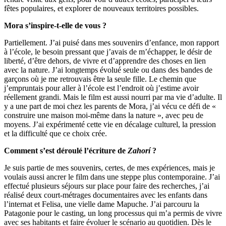
fêtes populaires, et explorer de nouveaux territoires possibles.
Mora s’inspire-t-elle de vous ?
Partiellement. J’ai puisé dans mes souvenirs d’enfance, mon rapport
à l’école, le besoin pressant que j’avais de m’échapper, le désir de
liberté, d’être dehors, de vivre et d’apprendre des choses en lien
avec la nature. J’ai longtemps évolué seule ou dans des bandes de
garçons où je me retrouvais être la seule fille. Le chemin que
j’empruntais pour aller à l’école est l’endroit où j’estime avoir
réellement grandi. Mais le film est aussi nourri par ma vie d’adulte. Il
y a une part de moi chez les parents de Mora, j’ai vécu ce défi de «
construire une maison moi-même dans la nature », avec peu de
moyens. J’ai expérimenté cette vie en décalage culturel, la pression
et la difficulté que ce choix crée.
Comment s’est déroulé l’écriture de
Zahorí
?
Je suis partie de mes souvenirs, certes, de mes expériences, mais je
voulais aussi ancrer le film dans une steppe plus contemporaine. J’ai
effectué plusieurs séjours sur place pour faire des recherches, j’ai
réalisé deux court-métrages documentaires avec les enfants dans
l’internat et Felisa, une vielle dame Mapuche. J’ai parcouru la
Patagonie pour le casting, un long processus qui m’a permis de vivre
avec ses habitants et faire évoluer le scénario au quotidien. Dès le