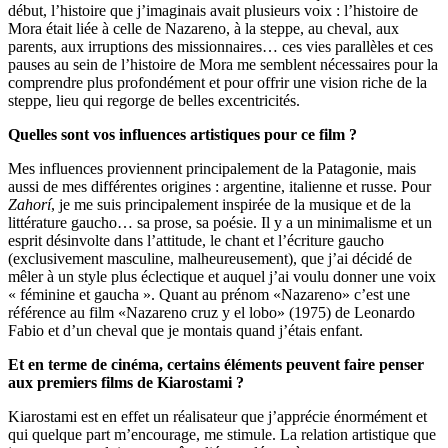
début, l’histoire que j’imaginais avait plusieurs voix : l’histoire de
Mora était liée à celle de Nazareno, à la steppe, au cheval, aux
parents, aux irruptions des missionnaires… ces vies parallèles et ces
pauses au sein de l’histoire de Mora me semblent nécessaires pour la
comprendre plus profondément et pour offrir une vision riche de la
steppe, lieu qui regorge de belles excentricités.
Quelles sont vos influences artistiques pour ce film ?
Mes influences proviennent principalement de la Patagonie, mais
aussi de mes différentes origines : argentine, italienne et russe. Pour
Zahorí
, je me suis principalement inspirée de la musique et de la
littérature gaucho… sa prose, sa poésie. Il y a un minimalisme et un
esprit désinvolte dans l’attitude, le chant et l’écriture gaucho
(exclusivement masculine, malheureusement), que j’ai décidé de
mêler à un style plus éclectique et auquel j’ai voulu donner une voix
« féminine et gaucha ». Quant au prénom «Nazareno» c’est une
référence au film «Nazareno cruz y el lobo» (1975) de Leonardo
Fabio et d’un cheval que je montais quand j’étais enfant.
Et en terme de cinéma, certains éléments peuvent faire penser
aux premiers films de Kiarostami ?
Kiarostami est en effet un réalisateur que j’apprécie énormément et
qui quelque part m’encourage, me stimule. La relation artistique que