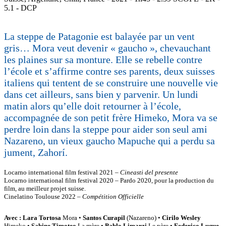
5.1 - DCP
La steppe de Patagonie est balayée par un vent
gris… Mora veut devenir « gaucho », chevauchant
les plaines sur sa monture. Elle se rebelle contre
l’école et s’affirme contre ses parents, deux suisses
italiens qui tentent de se construire une nouvelle vie
dans cet ailleurs, sans bien y parvenir. Un lundi
matin alors qu’elle doit retourner à l’école,
accompagnée de son petit frère Himeko, Mora va se
perdre loin dans la steppe pour aider son seul ami
Nazareno, un vieux gaucho Mapuche qui a perdu sa
jument, Zahorí.
Locarno international film festival 2021 –
Cineasti del presente
Locarno international film festival 2020 – Pardo 2020, pour la production du
film, au meilleur projet suisse.
Cinelatino Toulouse 2022 –
Compétition Officielle
Avec : Lara Tortosa
Mora •
Santos Curapil
(Nazareno) •
Cirilo Wesley
Himeko •
Sabine Timoteo
La mère •
Pablo Limarzi
Le père •
Federico Luque