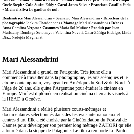
Oncle Steph •
Colo Susini
Eddy •
Carol Jones
Selva •
Francisca Castillo
Perla
•
Michael Silva
Le gardien de nuit
Réalisatrice
Marí Alessandrini
• Scénario
Marí Alessandrini
• Directeur de la
photographie
Joakim Chardonnens
• Montage
Marí Alessandrini
• Décors
Anna Carolina Vergara
• Costumes
Maria Sol Muñoz
• Produit par
Juan
Maristany, Dominga Sotomayor, Valentina Novati, Omar Zúñiga Hidalgo, Linda
Diaz, Nadejda Magnenat
Mari Alessandrini
Marí Alessandrini a grandi en Patagonie. Très jeune elle a
commencé à travailler dans la photographie, les arts scéniques et le
cirque contemporain, voyageant en Amérique du Sud & du Nord. À
l’âge de 26 ans, elle quitte l’Argentine pour étudier le cinéma en
Europe. Marí est diplômée en réalisation cinéma et en arts visuels à
la HEAD à Genève.
Marí Alessandrini a réalisé plusieurs courts-métrages et
documentaires sélectionnés dans des festivals internationaux et
centres d’art. Elle a été choisie par la Cinéfondation du Festival de
Cannes pour développer son premier long métrage ZAHORI qu’elle
a tourné dans la steppe de Patagonie. Le film a remporté Le Pardo