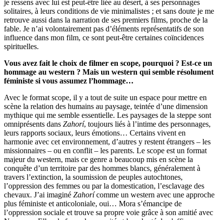
je ressens avec lui est peut-être liée au désert, à ses personnages
solitaires, à leurs conditions de vie minimalistes ; et sans doute je me
retrouve aussi dans la narration de ses premiers films, proche de la
fable. Je n’ai volontairement pas d’éléments représentatifs de son
influence dans mon film, ce sont peut-être certaines coïncidences
spirituelles.
Vous avez fait le choix de filmer en scope, pourquoi ? Est-ce un
hommage au western ? Mais un western qui semble résolument
féministe si vous assumez l’hommage…
Avec le format scope, il y a tout de suite un espace pour mettre en
scène la relation des humains au paysage, teintée d’une dimension
mythique qui me semble essentielle. Les paysages de la steppe sont
omniprésents dans
Zahorí
, toujours liés à l’intime des personnages,
leurs rapports sociaux, leurs émotions… Certains vivent en
harmonie avec cet environnement, d’autres y restent étrangers – les
missionnaires – ou en conflit – les parents. Le scope est un format
majeur du western, mais ce genre a beaucoup mis en scène la
conquête d’un territoire par des hommes blancs, généralement à
travers l’extinction, la soumission de peuples autochtones,
l’oppression des femmes ou par la domestication, l’esclavage des
chevaux. J’ai imaginé
Zahorí
comme un western avec une approche
plus féministe et anticoloniale, oui… Mora s’émancipe de
l’oppression sociale et trouve sa propre voie grâce à son amitié avec