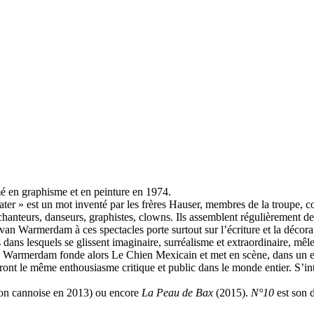
 en graphisme et en peinture en 1974.
ater » est un mot inventé par les frères Hauser, membres de la troupe, c
anteurs, danseurs, graphistes, clowns. Ils assemblent régulièrement des 
n Warmerdam à ces spectacles porte surtout sur l’écriture et la décorat
 dans lesquels se glissent imaginaire, surréalisme et extraordinaire, mêl
 Warmerdam fonde alors Le Chien Mexicain et met en scène, dans un es
ront le même enthousiasme critique et public dans le monde entier. S’int
ion cannoise en 2013) ou encore
La Peau de Bax
(2015).
N°10
est son 