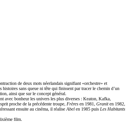
ontraction de deux mots néerlandais signifiant «orchestre» et
histoires sans queue ni tête qui finissent par tracer le chemin d’un
ion, ainsi que sur le concept général.
ent avec bonheur les univers les plus diverses : Keaton, Kafka,
prit proche de la précédente troupe,
Frères
en 1981,
Granit
en 1982,
éressant ensuite au cinéma, il réalise
Abel
en 1985 puis
Les Habitants
dixième film.