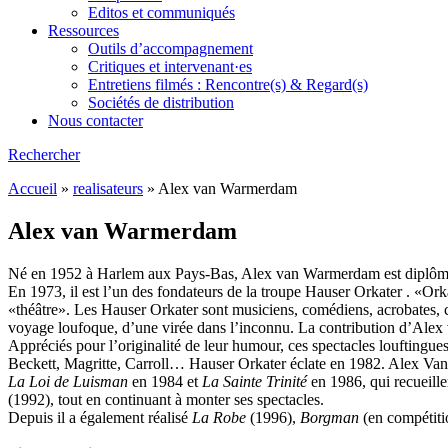
Editos et communiqués
Ressources
Outils d’accompagnement
Critiques et intervenant·es
Entretiens filmés : Rencontre(s) & Regard(s)
Sociétés de distribution
Nous contacter
Rechercher
Accueil
»
realisateurs
»
Alex van Warmerdam
Alex van Warmerdam
Né en 1952 à Harlem aux Pays-Bas, Alex van Warmerdam est diplômé
En 1973, il est l’un des fondateurs de la troupe Hauser Orkater . «Ork
«théâtre». Les Hauser Orkater sont musiciens, comédiens, acrobates, ch
voyage loufoque, d’une virée dans l’inconnu. La contribution d’Alex va
Appréciés pour l’originalité de leur humour, ces spectacles louftingues
Beckett, Magritte, Carroll… Hauser Orkater éclate en 1982. Alex Van
La Loi de Luisman
en 1984 et
La Sainte Trinité
en 1986, qui recueille
(1992), tout en continuant à monter ses spectacles.
Depuis il a également réalisé
La Robe
(1996),
Borgman
(en compétit