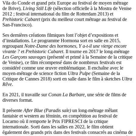
Vila do Conde et grand prix Europe au festival de moyen métrage
de Brive),
Living Still Life
(sélection officielle à la Mostra de Venise
2012 ; festival international du film de Rotterdam 2013) et
Prehistoric Cabaret
(prix du meilleur court métrage au festival de
San-Francisco).
Ses dernières créations filmiques font l’objet d’expositions et
d’installations. Le programme Hormona sort en salle en 2015,
regroupant
Notre-Dame des hormones
,
Y a-t-il une vierge encore
vivante ?
et
Prehistoric Cabaret
. Il tourne en 2017 le long-métrage
Les Garçons sauvages
(présenté et primé à la Semaine de la critique
de Venise), ce film récompensé dans de nombreux festivals est
considéré comme une œuvre emblématique. Il enchaîne avec le
moyen-métrage de science fiction
Ultra Pulpe
(Semaine de la
Critique de Cannes 2018) sorti en salle dans le film à sketches
Ultra
Rêve
.
En 2021, il travaille sur
Conan La Barbare,
une série de films de
diverses format.
Il présente
After Blue (Paradis sale)
un long-métrage mêlant
fantaisie et western au féminin, en compétition au festival de
Locarno où il remporte le Prix FIPRESCI de la critique
internationale. Sorti dans les salles en 2022, le film obtient
également des grands prix dans des festivals consacrés au cinéma de