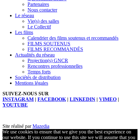
Partenaires
Nous contacter
Le réseau
Vie(s) des salles
Le Collectif
Les films
Calendrier des films soutenus et recommandés
FILMS SOUTENUS
FILMS RECOMMANDÉS
Actualités du réseau
Projection(s) GNCR
Rencontres professionnelles
Temps forts
Sociétés de distribution
Mentions légales
SUIVEZ-NOUS SUR
INSTAGRAM
|
FACEBOOK
|
LINKEDIN
|
VIMEO
|
YOUTUBE
Site réalisé par
Mazedia
We use cookies to ensure that we give you the best experience on
our website. If you continue to use this site we will assume that you