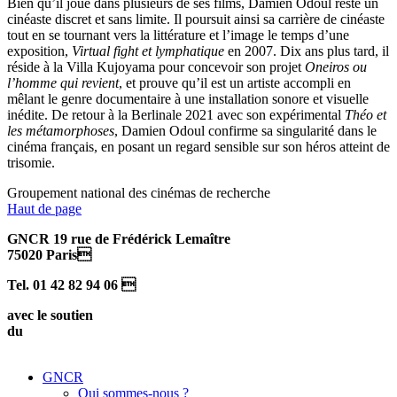
Bien qu’il joue dans plusieurs de ses films, Damien Odoul reste un
cinéaste discret et sans limite. Il poursuit ainsi sa carrière de cinéaste
tout en se tournant vers la littérature et l’image le temps d’une
exposition,
Virtual fight et lymphatique
en 2007. Dix ans plus tard, il
réside à la Villa Kujoyama pour concevoir son projet
Oneiros ou
l’homme qui revient
, et prouve qu’il est un artiste accompli en
mêlant le genre documentaire à une installation sonore et visuelle
inédite. De retour à la Berlinale 2021 avec son expérimental
Théo et
les métamorphoses
, Damien Odoul confirme sa singularité dans le
cinéma français, en posant un regard sensible sur son héros atteint de
trisomie.
Groupement national des cinémas de recherche
Haut de page
GNCR 19 rue de Frédérick Lemaître
75020 Paris
Tel. 01 42 82 94 06 
avec le soutien
du
GNCR
Qui sommes-nous ?