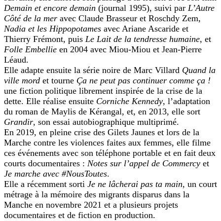
Demain et encore demain
(journal 1995), suivi par
L’Autre
Côté de la mer
avec Claude Brasseur et Roschdy Zem,
Nadia et les Hippopotames
avec Ariane Ascaride et
Thierry Frémont, puis
Le Lait de la tendresse humaine
, et
Folle Embellie
en 2004 avec Miou-Miou et Jean-Pierre
Léaud.
Elle adapte ensuite la série noire de Marc Villard
Quand la
ville mord
et tourne
Ça ne peut pas continuer comme ça !
une fiction politique librement inspirée de la crise de la
dette. Elle réalise ensuite
Corniche Kennedy
, l’adaptation
du roman de Maylis de Kérangal, et, en 2013, elle sort
Grandir
, son essai autobiographique multiprimé.
En 2019, en pleine crise des Gilets Jaunes et lors de la
Marche contre les violences faites aux femmes, elle filme
ces événements avec son téléphone portable et en fait deux
courts documentaires :
Notes sur l’appel de Commercy
et
Je marche avec #NousToutes
.
Elle a récemment sorti
Je ne lâcherai pas ta main
, un court
métrage à la mémoire des migrants disparus dans la
Manche en novembre 2021 et a plusieurs projets
documentaires et de fiction en production.