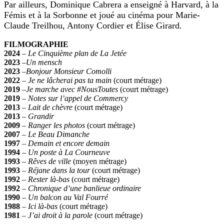
Par ailleurs, Dominique Cabrera a enseigné à Harvard, à la
Fémis et à la Sorbonne et joué au cinéma pour Marie-
Claude Treilhou, Antony Cordier et Élise Girard.
FILMOGRAPHIE
2024
–
Le Cinquième plan de La Jetée
2023
–
Un mensch
2023
–
Bonjour Monsieur Comolli
2022
–
Je ne lâcherai pas ta main
(court métrage)
2019
–
Je marche avec #NousToutes
(court métrage)
2019
–
Notes sur l’appel de Commercy
2013
–
Lait de chèvre
(court métrage)
2013
–
Grandir
2009
–
Ranger les photos
(court métrage)
2007
–
Le Beau Dimanche
1997
–
Demain et encore demain
1994
–
Un poste à La Courneuve
1993
–
Rêves de ville
(moyen métrage)
1993
–
Réjane dans la tour
(court métrage)
1992
–
Rester là-bas
(court métrage)
1992
–
Chronique d’une banlieue ordinaire
1990
–
Un balcon au Val Fourré
1988
–
Ici là-bas
(court métrage)
1981
–
J’ai droit à la parole
(court métrage)